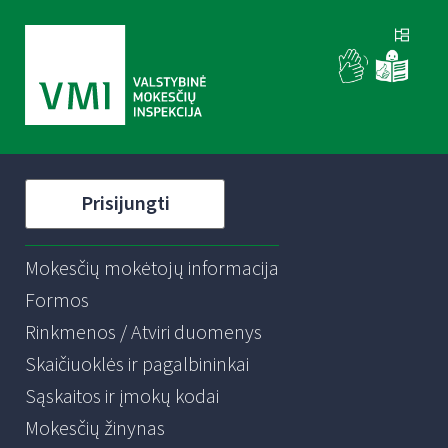
Prisijungti
Mokesčių mokėtojų informacija
Formos
Rinkmenos / Atviri duomenys
Skaičiuoklės ir pagalbininkai
Sąskaitos ir įmokų kodai
Mokesčių žinynas