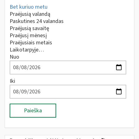
Bet kuriuo metu
Praėjusią valandą
Paskutines 24 valandas
Praėjusią savaitę
Praėjusį mėnesį
Praėjusiais metais
Laikotarpyje…
Nuo
Iki
Paieška