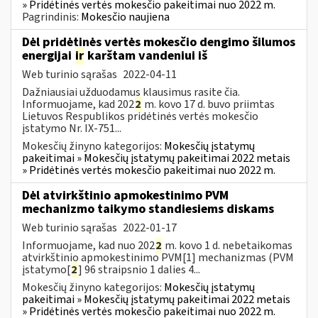
» Pridėtinės vertės mokesčio pakeitimai nuo 2022 m.
Pagrindinis:
Mokesčio naujiena
Dėl pridėtinės vertės mokesčio dengimo šilumos
energijai
ir
karštam vandeniui iš
Web turinio sąrašas
2022-04-11
Dažniausiai užduodamus klausimus rasite čia.
Informuojame, kad 202
2
m. kovo 17 d. buvo priimtas
Lietuvos Respublikos pridėtinės vertės mokesčio
įstatymo Nr. IX-751...
Mokesčių žinyno kategorijos:
Mokesčių įstatymų
pakeitimai » Mokesčių įstatymų pakeitimai 2022 metais
» Pridėtinės vertės mokesčio pakeitimai nuo 2022 m.
Dėl atvirkštinio apmokestinimo PVM
mechanizmo taikymo standiesiems diskams
Web turinio sąrašas
2022-01-17
Informuojame, kad nuo 202
2
m. kovo 1 d. nebetaikomas
atvirkštinio apmokestinimo PVM[1] mechanizmas (PVM
įstatymo[
2
] 96 straipsnio 1 dalies 4...
Mokesčių žinyno kategorijos:
Mokesčių įstatymų
pakeitimai » Mokesčių įstatymų pakeitimai 2022 metais
» Pridėtinės vertės mokesčio pakeitimai nuo 2022 m.