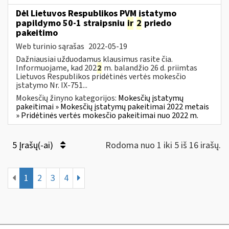
Dėl Lietuvos Respublikos PVM įstatymo
papildymo 50-1 straipsniu
ir
2
priedo
pakeitimo
Web turinio sąrašas
2022-05-19
Dažniausiai užduodamus klausimus rasite čia.
Informuojame, kad 202
2
m. balandžio 26 d. priimtas
Lietuvos Respublikos pridėtinės vertės mokesčio
įstatymo Nr. IX-751...
Mokesčių žinyno kategorijos:
Mokesčių įstatymų
pakeitimai » Mokesčių įstatymų pakeitimai 2022 metais
» Pridėtinės vertės mokesčio pakeitimai nuo 2022 m.
5 Įrašų(-ai)
Rodoma nuo 1 iki 5 iš 16 irašų.
1
2
3
4