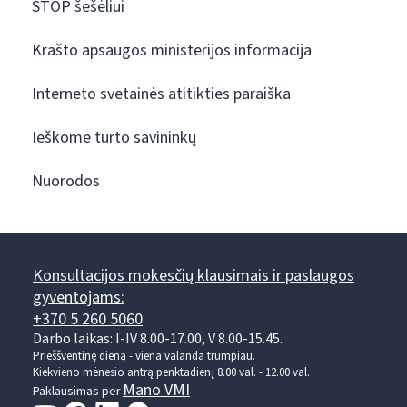
STOP šešėliui
Krašto apsaugos ministerijos informacija
Interneto svetainės atitikties paraiška
Ieškome turto savininkų
Nuorodos
Konsultacijos mokesčių klausimais ir paslaugos
gyventojams:
+370 5 260 5060
Darbo laikas: I-IV 8.00-17.00, V 8.00-15.45.
Prieššventinę dieną - viena valanda trumpiau.
Kiekvieno mėnesio antrą penktadienį 8.00 val. - 12.00 val.
Mano VMI
Paklausimas per