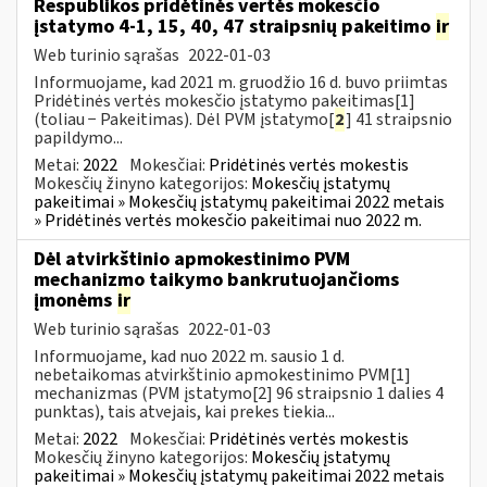
Respublikos pridėtinės vertės mokesčio
įstatymo 4-1, 15, 40, 47 straipsnių pakeitimo
ir
Web turinio sąrašas
2022-01-03
Informuojame, kad 2021 m. gruodžio 16 d. buvo priimtas
Pridėtinės vertės mokesčio įstatymo pakeitimas[1]
(toliau − Pakeitimas). Dėl PVM įstatymo[
2
] 41 straipsnio
papildymo...
Metai:
2022
Mokesčiai:
Pridėtinės vertės mokestis
Mokesčių žinyno kategorijos:
Mokesčių įstatymų
pakeitimai » Mokesčių įstatymų pakeitimai 2022 metais
» Pridėtinės vertės mokesčio pakeitimai nuo 2022 m.
Dėl atvirkštinio apmokestinimo PVM
mechanizmo taikymo bankrutuojančioms
įmonėms
ir
Web turinio sąrašas
2022-01-03
Informuojame, kad nuo 2022 m. sausio 1 d.
nebetaikomas atvirkštinio apmokestinimo PVM[1]
mechanizmas (PVM įstatymo[2] 96 straipsnio 1 dalies 4
punktas), tais atvejais, kai prekes tiekia...
Metai:
2022
Mokesčiai:
Pridėtinės vertės mokestis
Mokesčių žinyno kategorijos:
Mokesčių įstatymų
pakeitimai » Mokesčių įstatymų pakeitimai 2022 metais