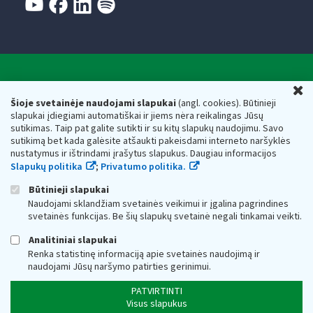
Valstybinė mokesčių inspekcija prie Lietuvos
U
Respublikos finansų ministerijos
Šioje svetainėje naudojami slapukai
(angl. cookies). Būtinieji
slapukai įdiegiami automatiškai ir jiems nėra reikalingas Jūsų
Biudžetinė įstaiga. Juridinio asmens kodas — 188659752,
sutikimas. Taip pat galite sutikti ir su kitų slapukų naudojimu. Savo
adresas: Vasario 16-osios g. 14, 01107 Vilnius, Lietuva, el.paštas:
sutikimą bet kada galėsite atšaukti pakeisdami interneto naršyklės
vmi@vmi.lt
, E. pristatymo dėžutės adresas 188659752
nustatymus ir ištrindami įrašytus slapukus. Daugiau informacijos
Duomenys apie Valstybinę mokesčių inspekciją prie Lietuvos
Slapukų politika
;
Privatumo politika.
Respublikos finansų ministerijos kaupiami ir saugomi Juridinių
asmenų registre
Būtinieji slapukai
Naudojami sklandžiam svetainės veikimui ir įgalina pagrindines
svetainės funkcijas. Be šių slapukų svetainė negali tinkamai veikti.
Analitiniai slapukai
Renka statistinę informaciją apie svetainės naudojimą ir
naudojami Jūsų naršymo patirties gerinimui.
PATVIRTINTI
Visus slapukus