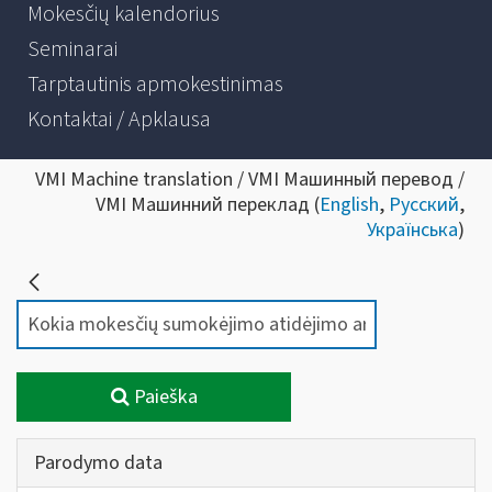
Mokesčių kalendorius
Seminarai
Tarptautinis apmokestinimas
Kontaktai / Apklausa
VMI Machine translation / VMI Машинный перевод /
VMI Машинний переклад (
English
,
Русский
,
Українська
)
Paieška
Parodymo data