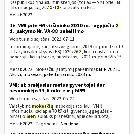
Respublikos finansų ministerijos (toliau — VMI prie FM)
informuoja, jog 202
2
-1
2
-13 įstatymu Nr....
Metai:
2022
Dėl VMI prie FM viršininko 2010 m. rugpjūčio
2
d. įsakymo Nr. VA-88 pakeitimo
Web turinio sąrašas
2022-07-11
Informuojame, kad, atsižvelgdami į 2019 m. gruodžio 19
d. Tarybos direktyvos (ES) 2020/26
2
, kuria nustatoma
bendroji akcizų tvarka, nuostatas, į 2021 m. gruodžio 16
d....
Metai:
2022
Mokesčių įstatymų pakeitimai:
MĮP 2021 »
Akcizų mokesčių pakeitimai nuo 2023 m.
VMI: už praėjusius metus gyventojai dar
nesumokėjo 33,6 mln. eurų GPM
Web turinio sąrašas
2022-05-24
Valstybinė
mokesčių
inspekcija (toliau - VMI)
informuoja, kad apie 70 tūkst. gyventojų gegužės –
birželio
mėn
. sulauks pranešimų apie deklaruotą...
Metai:
2022
Pagrindinis:
Naujiena