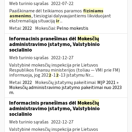
Web turinio sąrašas
2022-07-22
Paaiškiname dėl teikiamos paramos
fiziniams
asmenims
, tiesiogiai dalyvaujantiems likviduojant
ekstremaliąją situaciją
ir
...
Metai:
2022
Mokesčiai:
Pelno mokestis
Informacinis pranešimas dėl
Mokesčių
administravimo įstatymo, Valstybinio
socialinio
Web turinio sąrašas
2022-12-27
Valstybinė mokesčių inspekcija prie Lietuvos
Respublikos finansų ministerijos (toliau — VMI prie FM)
informuoja, jog 202
2
-1
2
-13 įstatymu Nr....
Metai:
2022
Mokesčių įstatymų pakeitimai:
MĮP 2021 »
Mokesčių administravimo įstatymo pakeitimai nuo 2023
m.
Informacinis pranešimas dėl
Mokesčių
administravimo įstatymo, Valstybinio
socialinio
Web turinio sąrašas
2022-12-27
Valstybinė mokesčių inspekcija prie Lietuvos