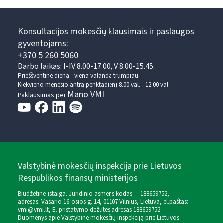
Konsultacijos mokesčių klausimais ir paslaugos
gyventojams:
+370 5 260 5060
Darbo laikas: I-IV 8.00-17.00, V 8.00-15.45.
Prieššventinę dieną - viena valanda trumpiau.
Kiekvieno mėnesio antrą penktadienį 8.00 val. - 12.00 val.
Mano VMI
Paklausimas per
Valstybinė mokesčių inspekcija prie Lietuvos
Respublikos finansų ministerijos
Biudžetinė įstaiga. Juridinio asmens kodas — 188659752,
adresas: Vasario 16-osios g. 14, 01107 Vilnius, Lietuva, el.paštas:
vmi@vmi.lt
, E. pristatymo dėžutės adresas 188659752
Duomenys apie Valstybinę mokesčių inspekciją prie Lietuvos