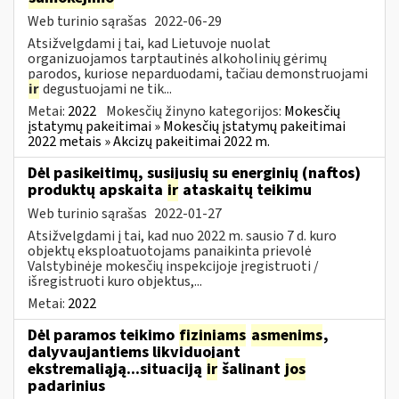
Web turinio sąrašas
2022-06-29
Atsižvelgdami į tai, kad Lietuvoje nuolat
organizuojamos tarptautinės alkoholinių gėrimų
parodos, kuriose neparduodami, tačiau demonstruojami
ir
degustuojami ne tik...
Metai:
2022
Mokesčių žinyno kategorijos:
Mokesčių
įstatymų pakeitimai » Mokesčių įstatymų pakeitimai
2022 metais » Akcizų pakeitimai 2022 m.
Dėl pasikeitimų, susijusių su energinių (naftos)
produktų apskaita
ir
ataskaitų teikimu
Web turinio sąrašas
2022-01-27
Atsižvelgdami į tai, kad nuo 2022 m. sausio 7 d. kuro
objektų eksploatuotojams panaikinta prievolė
Valstybinėje mokesčių inspekcijoje įregistruoti /
išregistruoti kuro objektus,...
Metai:
2022
Dėl paramos teikimo
fiziniams
asmenims
,
dalyvaujantiems likviduojant
ekstremaliąją...situaciją
ir
šalinant
jos
padarinius