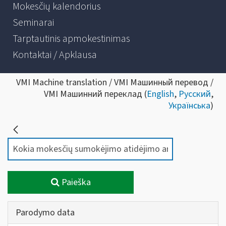
Mokesčių kalendorius
Seminarai
Tarptautinis apmokestinimas
Kontaktai / Apklausa
VMI Machine translation / VMI Машинный перевод /
VMI Машинний переклад (
English
,
Русский
,
Українська
)
Paieška
Parodymo data