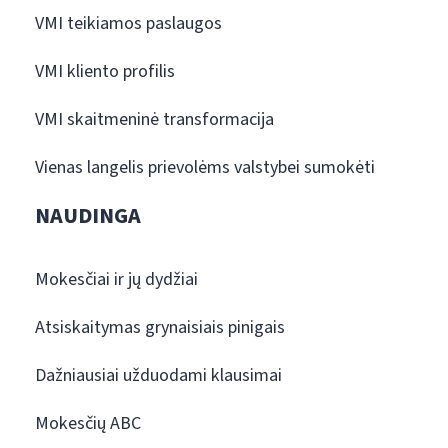
VMI teikiamos paslaugos
VMI kliento profilis
VMI skaitmeninė transformacija
Vienas langelis prievolėms valstybei sumokėti
NAUDINGA
Mokesčiai ir jų dydžiai
Atsiskaitymas grynaisiais pinigais
Dažniausiai užduodami klausimai
Mokesčių ABC