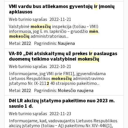
VMI vardu bus atliekamos gyventojų
ir
įmonių
apklausos
Web turinio sąrašas
2022-11-21
Valstybinė
mokesčių
inspekcija (toliau – VMI)
informuoja, jog š. m. lapkričio – gruodžio
mėn
.
mokesčių
administratoriaus...
Metai:
2022
Pagrindinis:
Naujiena
VA-80 „Dėl atsiskaitymų už prekes
ir
paslaugas
duomenų teikimo valstybinei
mokesčių
Web turinio sąrašas
2022-10-21
Informuojame, jog VMI prie FM[1], įgyvendindama
Lietuvos Respublikos
mokesčių
administravimo
įstatymo Nr. IX-211
2
40 straipsnio pakeitimo...
Metai:
2022
Pagrindinis:
Mokesčio naujiena
Dėl LR akcizų įstatymo pakeitimo nuo 2023 m.
sausio 1 d.
Web turinio sąrašas
2022-11-23
Informuojame, kad, vadovaujantis Lietuvos Respublikos
akcizų įstatymo (toliau − AĮ) pakeitimu Nr. XIV-446[1],