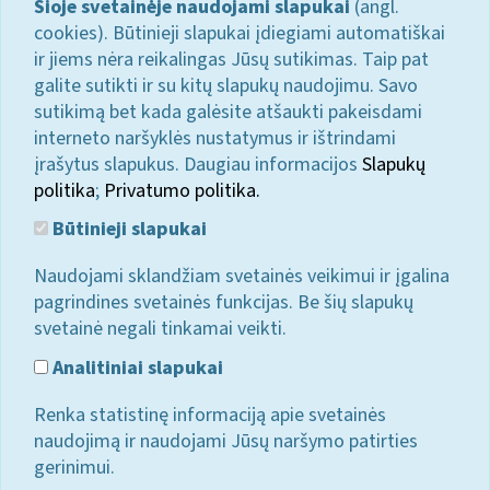
Šioje svetainėje naudojami slapukai
(angl.
cookies). Būtinieji slapukai įdiegiami automatiškai
ir jiems nėra reikalingas Jūsų sutikimas. Taip pat
galite sutikti ir su kitų slapukų naudojimu. Savo
sutikimą bet kada galėsite atšaukti pakeisdami
interneto naršyklės nustatymus ir ištrindami
įrašytus slapukus. Daugiau informacijos
Slapukų
politika
;
Privatumo politika.
Būtinieji slapukai
Naudojami sklandžiam svetainės veikimui ir įgalina
pagrindines svetainės funkcijas. Be šių slapukų
svetainė negali tinkamai veikti.
Analitiniai slapukai
Renka statistinę informaciją apie svetainės
naudojimą ir naudojami Jūsų naršymo patirties
gerinimui.