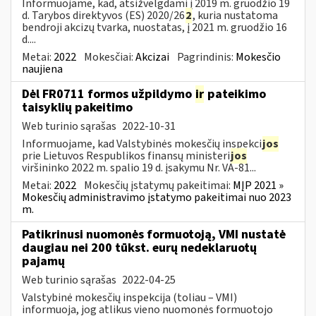
Informuojame, kad, atsižvelgdami į 2019 m. gruodžio 19
d. Tarybos direktyvos (ES) 2020/26
2
, kuria nustatoma
bendroji akcizų tvarka, nuostatas, į 2021 m. gruodžio 16
d....
Metai:
2022
Mokesčiai:
Akcizai
Pagrindinis:
Mokesčio
naujiena
Dėl FR0711 formos užpildymo
ir
pateikimo
taisyklių pakeitimo
Web turinio sąrašas
2022-10-31
Informuojame, kad Valstybinės mokesčių inspekci
jos
prie Lietuvos Respublikos finansų ministeri
jos
viršininko 2022 m. spalio 19 d. įsakymu Nr. VA-81...
Metai:
2022
Mokesčių įstatymų pakeitimai:
MĮP 2021 »
Mokesčių administravimo įstatymo pakeitimai nuo 2023
m.
Patikrinusi nuomonės formuotoją, VMI nustatė
daugiau nei 200 tūkst. eurų nedeklaruotų
pajamų
Web turinio sąrašas
2022-04-25
Valstybinė mokesčių inspekcija (toliau – VMI)
informuoja, jog atlikus vieno nuomonės formuotojo