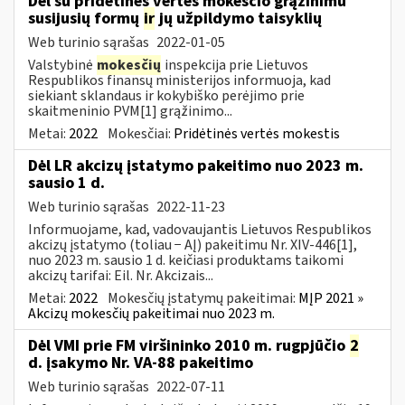
Dėl su pridėtinės vertės mokesčio grąžinimu
susijusių formų
ir
jų užpildymo taisyklių
Web turinio sąrašas
2022-01-05
Valstybinė
mokesčių
inspekcija prie Lietuvos
Respublikos finansų ministerijos informuoja, kad
siekiant sklandaus ir kokybiško perėjimo prie
skaitmeninio PVM[1] grąžinimo...
Metai:
2022
Mokesčiai:
Pridėtinės vertės mokestis
Dėl LR akcizų įstatymo pakeitimo nuo 2023 m.
sausio 1 d.
Web turinio sąrašas
2022-11-23
Informuojame, kad, vadovaujantis Lietuvos Respublikos
akcizų įstatymo (toliau − AĮ) pakeitimu Nr. XIV-446[1],
nuo 2023 m. sausio 1 d. keičiasi produktams taikomi
akcizų tarifai: Eil. Nr. Akcizais...
Metai:
2022
Mokesčių įstatymų pakeitimai:
MĮP 2021 »
Akcizų mokesčių pakeitimai nuo 2023 m.
Dėl VMI prie FM viršininko 2010 m. rugpjūčio
2
d. įsakymo Nr. VA-88 pakeitimo
Web turinio sąrašas
2022-07-11