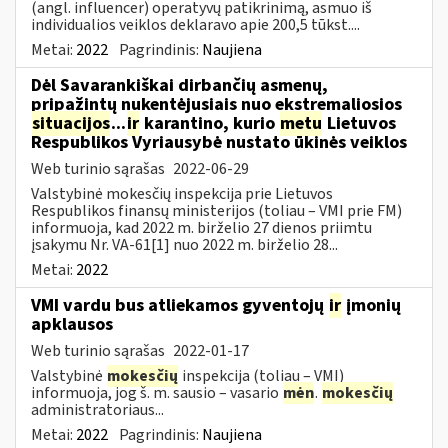
(angl. influencer) operatyvų patikrinimą, asmuo iš
individualios veiklos deklaravo apie 200,5 tūkst....
Metai:
2022
Pagrindinis:
Naujiena
Dėl Savarankiškai dirbančių asmenų,
pripažintų nukentėjusiais nuo ekstremaliosios
situacijos
...
ir
karantino, kurio
metu
Lietuvos
Respublikos Vyriausybė nustato ūkinės veiklos
Web turinio sąrašas
2022-06-29
Valstybinė mokesčių inspekcija prie Lietuvos
Respublikos finansų ministerijos (toliau – VMI prie FM)
informuoja, kad 2022 m. birželio 27 dienos priimtu
įsakymu Nr. VA-61[1] nuo 2022 m. birželio 28...
Metai:
2022
VMI vardu bus atliekamos gyventojų
ir
įmonių
apklausos
Web turinio sąrašas
2022-01-17
Valstybinė
mokesčių
inspekcija (toliau – VMI)
informuoja, jog š. m. sausio – vasario
mėn
.
mokesčių
administratoriaus...
Metai:
2022
Pagrindinis:
Naujiena