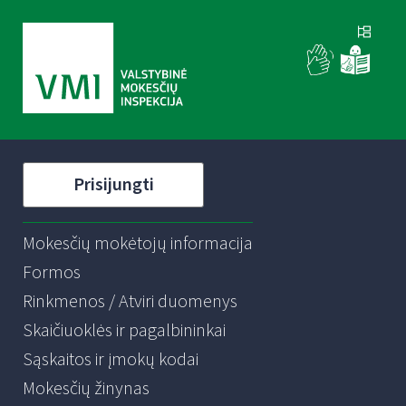
Prisijungti
Mokesčių mokėtojų informacija
Formos
Rinkmenos / Atviri duomenys
Skaičiuoklės ir pagalbininkai
Sąskaitos ir įmokų kodai
Mokesčių žinynas