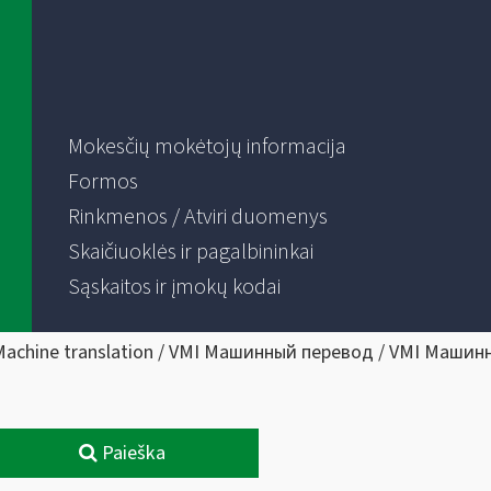
Mokesčių mokėtojų informacija
Formos
Rinkmenos / Atviri duomenys
Skaičiuoklės ir pagalbininkai
Sąskaitos ir įmokų kodai
Machine translation / VMI Машинный перевод / VMI Машин
Paieška