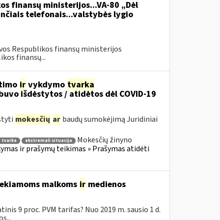
os finansų ministerijos...VA-80 „Dėl
čiais telefonais...valstybės lygio
vos Respublikos finansų ministerijos
kos finansų...
itimo
ir
vykdymo
tvarka
uvo išdėstytos / atidėtos dėl COVID-19
styti
mokesčių
ar
baudų sumokėjimą Juridiniai
Mokesčių žinyno
 tvarka
ekstremali situacija
mas ir prašymų teikimas » Prašymas atidėti
 tiekiamoms malkoms
ir
medienos
inis 9 proc. PVM tarifas? Nuo 2019 m. sausio 1 d.
s...