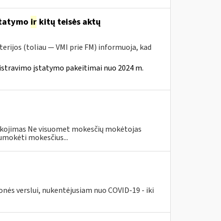
statymo
ir
kitų teisės aktų
erijos (toliau — VMI prie FM) informuoja, kad
istravimo įstatymo pakeitimai nuo 2024 m.
eškojimas Ne visuomet mokesčių mokėtojas
umokėti mokesčius...
nės verslui, nukentėjusiam nuo COVID-19 - iki