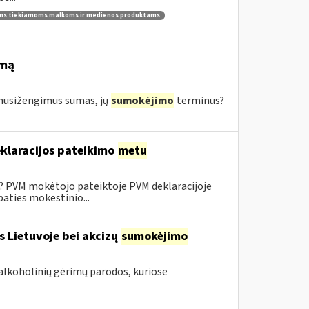
ams tiekiamoms malkoms ir medienos produktams
imą
s nusižengimus sumas, jų
sumokėjimo
terminus?
klaracijos pateikimo
metu
0? PVM mokėtojo pateiktoje PVM deklaracijoje
aties mokestinio...
s Lietuvoje bei akcizų
sumokėjimo
alkoholinių gėrimų parodos, kuriose