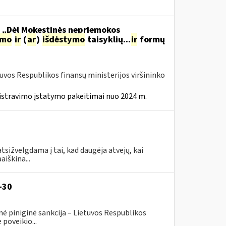
o „Dėl Mokestinės nepriemokos
imo
ir
(
ar
)
išdėstymo
taisyklių...
ir
formų
tuvos Respublikos finansų ministerijos viršininko
istravimo įstatymo pakeitimai nuo 2024 m.
tsižvelgdama į tai, kad daugėja atvejų, kai
aiškina...
-30
ė piniginė sankcija – Lietuvos Respublikos
poveikio...