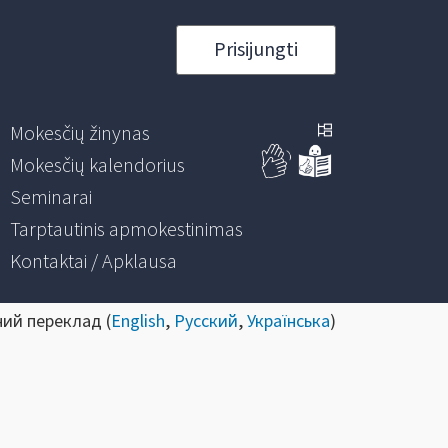
Prisijungti
Mokesčių žinynas
Mokesčių kalendorius
Seminarai
Tarptautinis apmokestinimas
Kontaktai / Apklausa
ний переклад (
English
,
Русский
,
Українська
)