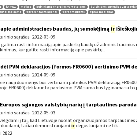
1
kn4401
malkos
buitiniams energijos vartotojams
buitiniams energijos vartotoj
centai malkoms
9 procentai medienai
9 proc malkoms
9 proc medienai
apie administracines baudas, jų sumokėjimą
ir
išieškoj
urinio sąrašas
2022-03-09
r galima rasti informaciją apie paskirtų baudų už administraciniu
kinimus, kur galite rasti informaciją apie paskirtų...
dėl PVM deklaracijos (formos FR0600) vertinimo PVM de
urinio sąrašas
2024-09-09
kie nauji duomenys bus vertinami pateikus PVM deklaraciją FR060
oje FR0600) deklaruota pardavimo PVM suma bus lyginama su to p
 Europos sąjungos valstybių narių į tarptautines paroda
urinio sąrašas
2022-05-03
velgdami į tai, kad Lietuvoje nuolat organizuojamos tarptautinės 
rduodami, tačiau demonstruojami
ir
degustuojami ne tik...
:
2022