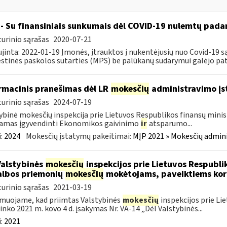
- Su finansiniais sunkumais dėl COVID-19 nulemtų padar
urinio sąrašas
2020-07-21
jinta: 2022-01-19 Įmonės, įtrauktos į nukentėjusių nuo Covid-19 są
tinės paskolos sutarties (MPS) be palūkanų sudarymui galėjo pateik
rmacinis pranešimas dėl LR
mokesčių
administravimo į
urinio sąrašas
2024-07-19
ybinė mokesčių inspekcija prie Lietuvos Respublikos finansų minist
amas įgyvendinti Ekonomikos gaivinimo
ir
atsparumo...
:
2024
Mokesčių įstatymų pakeitimai:
MĮP 2021 » Mokesčių admin
Valstybinės
mokesčių
inspekcijos prie Lietuvos Respublik
lbos priemonių
mokesčių
mokėtojams, paveiktiems kor
urinio sąrašas
2021-03-19
muojame, kad priimtas Valstybinės
mokesčių
inspekcijos prie Li
ninko 2021 m. kovo 4 d. įsakymas Nr. VA-14 „Dėl Valstybinės...
:
2021