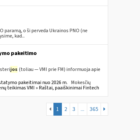
PNO paramą, o ši perveda Ukrainos PNO (ne
sime, kad...
ymo pakeitimo
steri
jos
(toliau — VMI prie FM) informuoja apie
statymo pakeitimai nuo 2026 m.
Mokesčių
 teikimas VMI » Raštai, paaiškinimai Fintech
1
2
3
...
365