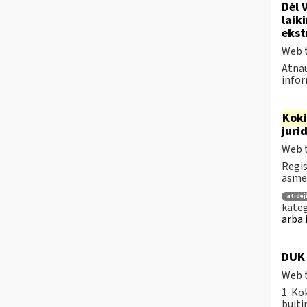
Dėl 
laik
ekst
Web t
Atnau
infor
Kok
juri
Web t
Regis
asmen
atidė
kateg
arba 
DUK 
Web t
1. Ko
buiti