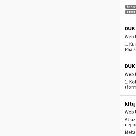
kn 440
9 pro
DUK 
Web t
1. Ku
Paaiš
DUK 
Web t
1. Ko
(form
kitų
Web t
Atsiž
nepa
Metai