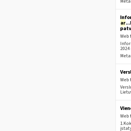
Metai
Info
ar
..
patv
Web t
Infor
2024 
Metai
Vers
Web t
Versl
Lietu
Vien
Web t
1.Kok
įstat