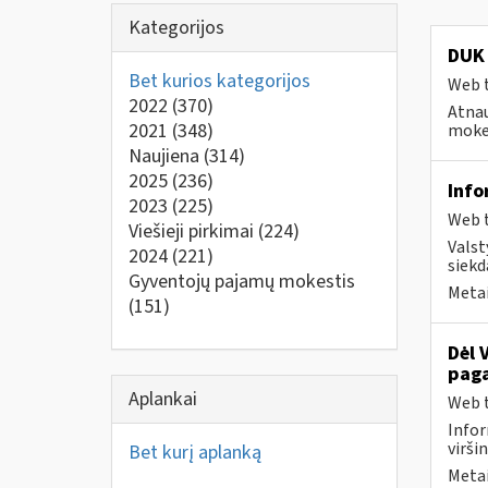
Kategorijos
DUK 
Bet kurios kategorijos
Web t
2022
(370)
Atnau
2021
(348)
mokes
Naujiena
(314)
2025
(236)
Info
2023
(225)
Web t
Viešieji pirkimai
(224)
Valst
2024
(221)
siekd
Gyventojų pajamų mokestis
Metai
(151)
Dėl 
paga
Aplankai
Web t
Infor
virši
Bet kurį aplanką
Metai