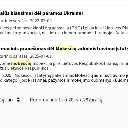
alūs klausimai dėl paramos Ukrainai
urinio sąrašas
2022-03-03
tuvos pelno nesiekianti organizacija (PNO) teikia kitai Lietuvos 
autinei organizacijai, ne Lietuvių bendruomenei Ukrainoje). Ar laiky
rmacinis pranešimas dėl
Mokesčių
administravimo įstat
urinio sąrašas
2025-07-01
ybinė
mokesčių
inspekcija prie Lietuvos Respublikos finansų mini
tus Lietuvos Respublikos...
:
2025
Mokesčių įstatymų pakeitimai:
Mokesčių administravimo į
o kategorijos:
Prašymai, pažymos ir mokėjimo duomenys » Duomenų
šų(-ai)
Rodoma nuo 1 iki 20 iš 7,292 irašų.