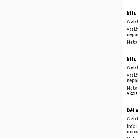
kitų
Web t
Atsiž
nepa
Metai
kitų
Web t
Atsiž
nepa
Metai
Akciz
Dėl 
Web t
Infor
minis