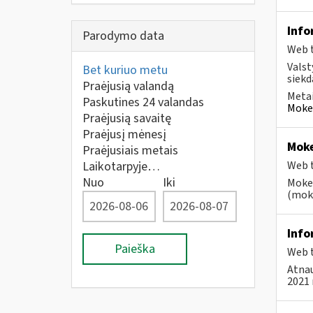
Info
Parodymo data
Web t
Valst
Bet kuriuo metu
siekd
Praėjusią valandą
Metai
Paskutines 24 valandas
Mokes
Praėjusią savaitę
Praėjusį mėnesį
Moke
Praėjusiais metais
Laikotarpyje…
Web t
Nuo
Iki
Mokes
(moke
Info
Paieška
Web t
Atnau
2021 