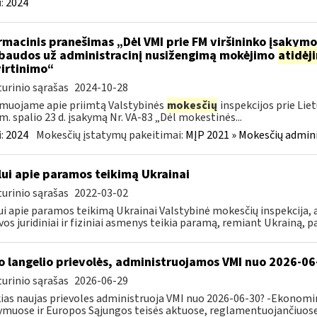
:
2024
rmacinis pranešimas „Dėl VMI prie FM viršininko įsakym
.baudos už administracinį nusižengimą mokėjimo
atidėj
irtinimo“
urinio sąrašas
2024-10-28
muojame apie priimtą Valstybinės
mokesčių
inspekcijos prie Lie
m. spalio 23 d. įsakymą Nr. VA-83 „Dėl mokestinės...
:
2024
Mokesčių įstatymų pakeitimai:
MĮP 2021 » Mokesčių admin
lui apie paramos teikimą Ukrainai
urinio sąrašas
2022-03-02
ui apie paramos teikimą Ukrainai Valstybinė mokesčių inspekcija, a
vos juridiniai ir fiziniai asmenys teikia paramą, remiant Ukrainą, pa
o langelio prievolės, administruojamos VMI nuo 2026-06
urinio sąrašas
2026-06-29
ias naujas prievoles administruoja VMI nuo 2026-06-30? -Ekonomin
ymuose ir Europos Sąjungos teisės aktuose, reglamentuojančiuose 