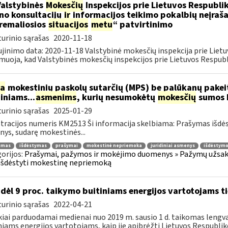
Valstybinės
Mokesčių
Inspekcijos prie Lietuvos Respublik
ino konsultacijų
ir
informacijos teikimo pokalbių neįrašan
remaliosios
situacijos
metu
“ patvirtinimo
urinio sąrašas
2020-11-18
jinimo data: 2020-11-18 Valstybinė mokesčių inspekcija prie Lietu
muoja, kad Valstybinės mokesčių inspekcijos prie Lietuvos Respubli
ia
mokestinių paskolų sutarčių (MPS) be palūkanų pake
diniams...
asmenims
, kurių nesumokėtų
mokesčių
sumos b
urinio sąrašas
2025-01-29
tracijos numeris KM2513 Ši informacija skelbiama: Prašymas išdė
ys, sudarę mokestinės...
jimas
išdėstymas
prašymai
mokestinė nepriemoka
juridiniai asmenys
išdėstymo
orijos:
Prašymai, pažymos ir mokėjimo duomenys » Pažymų užsaky
išdėstyti mokestinę nepriemoką
dėl 9 proc. taikymo buitiniams energijos vartotojams
urinio sąrašas
2022-04-21
kiai parduodamai medienai nuo 2019 m. sausio 1 d. taikomas lengvat
niams energijos vartotojams, kaip jie apibrėžti Lietuvos Respubliko