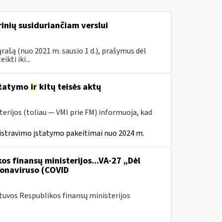
inių susiduriančiam verslui
rašą (nuo 2021 m. sausio 1 d.), prašymus dėl
ti iki...
statymo
ir
kitų teisės aktų
erijos (toliau — VMI prie FM) informuoja, kad
istravimo įstatymo pakeitimai nuo 2024 m.
os finansų ministerijos...VA-27 „Dėl
onaviruso (COVID
etuvos Respublikos finansų ministerijos