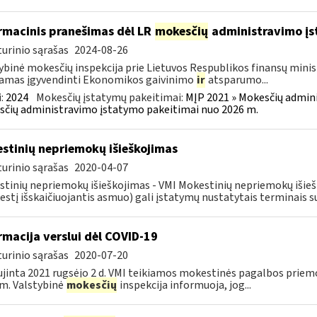
rmacinis pranešimas dėl LR
mokesčių
administravimo į
urinio sąrašas
2024-08-26
ybinė mokesčių inspekcija prie Lietuvos Respublikos finansų minist
amas įgyvendinti Ekonomikos gaivinimo
ir
atsparumo...
:
2024
Mokesčių įstatymų pakeitimai:
MĮP 2021 » Mokesčių admin
čių administravimo įstatymo pakeitimai nuo 2026 m.
stinių nepriemokų išieškojimas
urinio sąrašas
2020-04-07
tinių nepriemokų išieškojimas - VMI Mokestinių nepriemokų iši
stį išskaičiuojantis asmuo) gali įstatymų nustatytais terminais s
rmacija verslui dėl COVID-19
urinio sąrašas
2020-07-20
jinta 2021 rugsėjo 2 d. VMI teikiamos mokestinės pagalbos priemo
m. Valstybinė
mokesčių
inspekcija informuoja, jog...