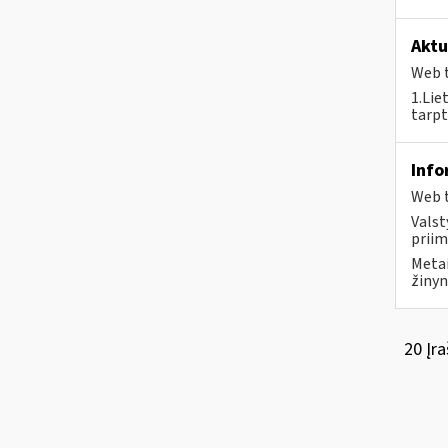
Aktu
Web t
1.Lie
tarpt
Info
Web t
Valst
priim
Metai
žinyn
20 Įra