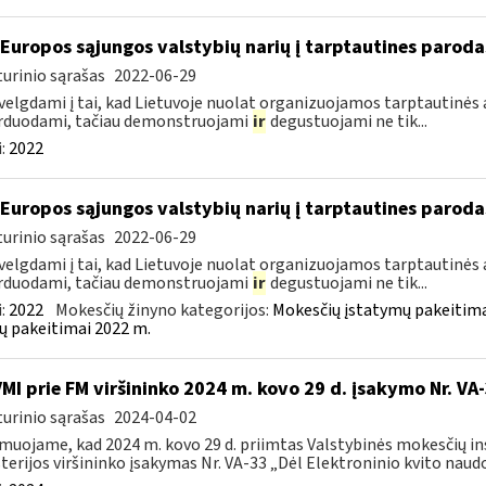
 Europos sąjungos valstybių narių į tarptautines paroda
urinio sąrašas
2022-06-29
velgdami į tai, kad Lietuvoje nuolat organizuojamos tarptautinės 
rduodami, tačiau demonstruojami
ir
degustuojami ne tik...
:
2022
 Europos sąjungos valstybių narių į tarptautines paroda
urinio sąrašas
2022-06-29
velgdami į tai, kad Lietuvoje nuolat organizuojamos tarptautinės 
rduodami, tačiau demonstruojami
ir
degustuojami ne tik...
:
2022
Mokesčių žinyno kategorijos:
Mokesčių įstatymų pakeitima
ų pakeitimai 2022 m.
VMI prie FM viršininko 2024 m. kovo 29 d. įsakymo Nr. VA
urinio sąrašas
2024-04-02
muojame, kad 2024 m. kovo 29 d. priimtas Valstybinės mokesčių in
terijos viršininko įsakymas Nr. VA-33 „Dėl Elektroninio kvito naudo