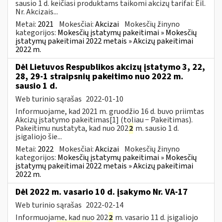
sausio 1 d. keičiasi produktams taikomi akcizų tarifai: Eil.
Nr. Akcizais...
Metai:
2021
Mokesčiai:
Akcizai
Mokesčių žinyno
kategorijos:
Mokesčių įstatymų pakeitimai » Mokesčių
įstatymų pakeitimai 2022 metais » Akcizų pakeitimai
2022 m.
Dėl Lietuvos Respublikos akcizų įstatymo 3, 22,
28, 29-1 straipsnių pakeitimo nuo 2022 m.
sausio 1 d.
Web turinio sąrašas
2022-01-10
Informuojame, kad 2021 m. gruodžio 16 d. buvo priimtas
Akcizų įstatymo pakeitimas[1] (toliau − Pakeitimas).
Pakeitimu nustatyta, kad nuo 202
2
m. sausio 1 d.
įsigaliojo šie...
Metai:
2022
Mokesčiai:
Akcizai
Mokesčių žinyno
kategorijos:
Mokesčių įstatymų pakeitimai » Mokesčių
įstatymų pakeitimai 2022 metais » Akcizų pakeitimai
2022 m.
Dėl 2022 m. vasario 10 d. įsakymo Nr. VA-17
Web turinio sąrašas
2022-02-14
Informuojame, kad nuo 202
2
m. vasario 11 d. įsigaliojo