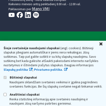
Kiekvieno mėnesio antrą penktadienį 8.00 val. - 12.00 val.
Mano VMI
Paklausimas per
Valstybinė mokesčių inspekcija prie Lietuvos
U
Respublikos finansų ministerijos
Šioje svetainėje naudojami slapukai
(angl. cookies). Būtinieji
slapukai įdiegiami automatiškai ir jiems nėra reikalingas Jūsų
Biudžetinė įstaiga. Juridinio asmens kodas — 188659752,
sutikimas. Taip pat galite sutikti ir su kitų slapukų naudojimu. Savo
adresas: Vasario 16-osios g. 14, 01107 Vilnius, Lietuva, el.paštas:
sutikimą bet kada galėsite atšaukti pakeisdami interneto naršyklės
vmi@vmi.lt
, E. pristatymo dėžutės adresas 188659752
nustatymus ir ištrindami įrašytus slapukus. Daugiau informacijos
Duomenys apie Valstybinę mokesčių inspekciją prie Lietuvos
Slapukų politika
;
Privatumo politika.
Respublikos finansų ministerijos kaupiami ir saugomi Juridinių
asmenų registre
Būtinieji slapukai
Naudojami sklandžiam svetainės veikimui ir įgalina pagrindines
svetainės funkcijas. Be šių slapukų svetainė negali tinkamai veikti.
Analitiniai slapukai
Renka statistinę informaciją apie svetainės naudojimą ir
naudojami Jūsų naršymo patirties gerinimui.