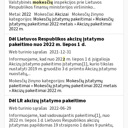
Valstybinės
mokesčių
inspekcijos prie Lietuvos
Respublikos finansų ministerijos viršininko...
Metai:
2022
Mokesčiai:
Akcizai
Mokesčių žinyno
kategorijos:
Mokesčių įstatymų pakeitimai » Mokesčių
įstatymų pakeitimai 2022 metais » Akcizų pakeitimai
2022 m.
Dėl Lietuvos Respublikos akcizų įstatymo
pakeitimo nuo 2022 m. liepos 1 d.
Web turinio sąrašas
2021-12-31
Informuojame, kad nuo 202
2
m. liepos 1 d. įsigalioja
Akcizų įstatymo pakeitimo įstatymas[1], kurio tikslas
nustatyti 2019 m. gruodžio 3 d. priimto Akcizų įstatymo
nuostatų,...
Mokesčių žinyno kategorijos:
Mokesčių įstatymų
pakeitimai » Mokesčių įstatymų pakeitimai 2022 metais
» Akcizų pakeitimai 2022 m.
Dėl LR akcizų įstatymo pakeitimo
Web turinio sąrašas
2022-06-29
Informuojame, kad vadovaujantis pakeitimu[1], nuo
2022 m. liepos 1 d. Lietuvos Respublikos akcizų
įstatymas papildomas 19 straipsnio 1 dalies 9 punktu,