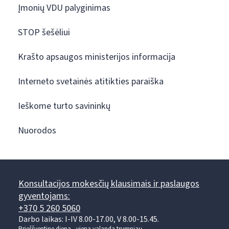
Įmonių VDU palyginimas
STOP šešėliui
Krašto apsaugos ministerijos informacija
Interneto svetainės atitikties paraiška
Ieškome turto savininkų
Nuorodos
Konsultacijos mokesčių klausimais ir paslaugos
gyventojams:
+370 5 260 5060
Darbo laikas: I-IV 8.00-17.00, V 8.00-15.45.
Prieššventinę dieną - viena valanda trumpiau.