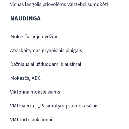
Vienas langelis prievolėms valstybei sumokėti
NAUDINGA
Mokesčiai ir jų dydžiai
Atsiskaitymas grynaisiais pinigais
Dažniausiai užduodami klausimai
Mokesčių ABC
Viktorina moksleiviams
VMI kviečia į „Pasimatymą su mokesčiais“
VMI turto aukcionai