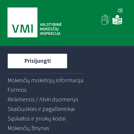
Prisijungti
Mokesčių mokėtojų informacija
Formos
Rinkmenos / Atviri duomenys
Skaičiuoklės ir pagalbininkai
Sąskaitos ir įmokų kodai
Mokesčių žinynas