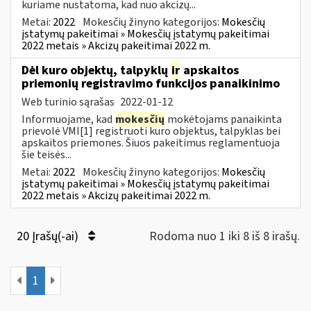
kuriame nustatoma, kad nuo akcizų...
Metai:
2022
Mokesčių žinyno kategorijos:
Mokesčių
įstatymų pakeitimai » Mokesčių įstatymų pakeitimai
2022 metais » Akcizų pakeitimai 2022 m.
Dėl kuro objektų, talpyklų
ir
apskaitos
priemonių registravimo funkcijos panaikinimo
Web turinio sąrašas
2022-01-12
Informuojame, kad
mokesčių
mokėtojams panaikinta
prievolė VMI[1] registruoti kuro objektus, talpyklas bei
apskaitos priemones. Šiuos pakeitimus reglamentuoja
šie teisės...
Metai:
2022
Mokesčių žinyno kategorijos:
Mokesčių
įstatymų pakeitimai » Mokesčių įstatymų pakeitimai
2022 metais » Akcizų pakeitimai 2022 m.
20 Įrašų(-ai)
Rodoma nuo 1 iki 8 iš 8 irašų.
1