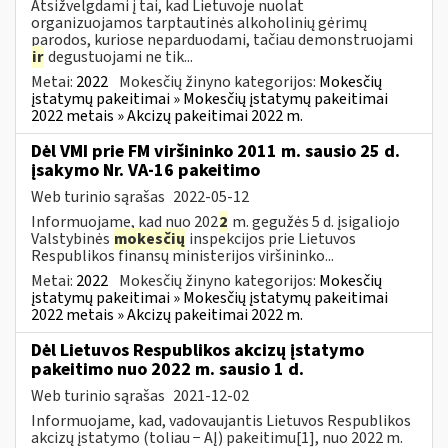
Atsižvelgdami į tai, kad Lietuvoje nuolat
organizuojamos tarptautinės alkoholinių gėrimų
parodos, kuriose neparduodami, tačiau demonstruojami
ir
degustuojami ne tik...
Metai:
2022
Mokesčių žinyno kategorijos:
Mokesčių
įstatymų pakeitimai » Mokesčių įstatymų pakeitimai
2022 metais » Akcizų pakeitimai 2022 m.
Dėl VMI prie FM viršininko 2011 m. sausio 25 d.
įsakymo Nr. VA-16 pakeitimo
Web turinio sąrašas
2022-05-12
Informuojame, kad nuo 202
2
m. gegužės 5 d. įsigaliojo
Valstybinės
mokesčių
inspekcijos prie Lietuvos
Respublikos finansų ministerijos viršininko...
Metai:
2022
Mokesčių žinyno kategorijos:
Mokesčių
įstatymų pakeitimai » Mokesčių įstatymų pakeitimai
2022 metais » Akcizų pakeitimai 2022 m.
Dėl Lietuvos Respublikos akcizų įstatymo
pakeitimo nuo 2022 m. sausio 1 d.
Web turinio sąrašas
2021-12-02
Informuojame, kad, vadovaujantis Lietuvos Respublikos
akcizų įstatymo (toliau − AĮ) pakeitimu[1], nuo 2022 m.