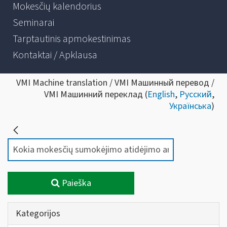
Mokesčių kalendorius
Seminarai
Tarptautinis apmokestinimas
Kontaktai / Apklausa
VMI Machine translation / VMI Машинный перевод /
VMI Машинний переклад (
English
,
Русский
,
Українська
)
Paieška
Kategorijos