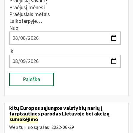
Praėjusią savaitę
Praėjusį mėnesį
Praėjusiais metais
Laikotarpyje…
Nuo
Iki
Paieška
kitų Europos sąjungos valstybių narių į
tarptautines parodas Lietuvoje bei akcizų
sumokėjimo
Web turinio sąrašas
2022-06-29