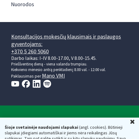
Nuorodos
Konsultacijos mokesčių klausimais ir paslaugos
gyventojams:
+370 5 260 5060
Darbo laikas: I-IV 8.00-17.00, V 8.00-15.45.
Prieššventinę dieną - viena valanda trumpiau.
Kiekvieno mėnesio antrą penktadienį 8.00 val. - 12.00 val.
Mano VMI
Paklausimas per
Valstybinė mokesčių inspekcija prie Lietuvos
U
Respublikos finansų ministerijos
Šioje svetainėje naudojami slapukai
(angl. cookies). Būtinieji
slapukai įdiegiami automatiškai ir jiems nėra reikalingas Jūsų
Biudžetinė įstaiga. Juridinio asmens kodas — 188659752,
sutikimas. Taip pat galite sutikti ir su kitų slapukų naudojimu. Savo