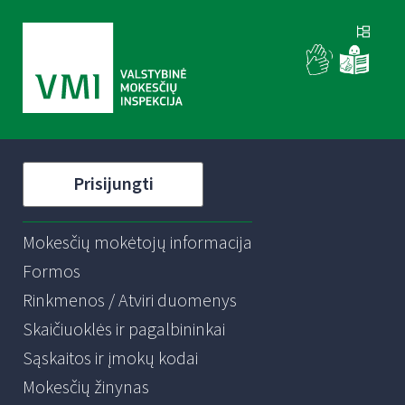
Prisijungti
Mokesčių mokėtojų informacija
Formos
Rinkmenos / Atviri duomenys
Skaičiuoklės ir pagalbininkai
Sąskaitos ir įmokų kodai
Mokesčių žinynas