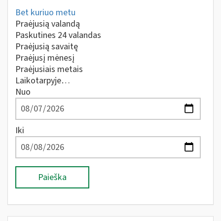
Bet kuriuo metu
Praėjusią valandą
Paskutines 24 valandas
Praėjusią savaitę
Praėjusį mėnesį
Praėjusiais metais
Laikotarpyje…
Nuo
Iki
Paieška