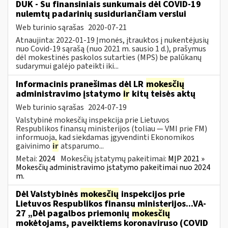
DUK - Su finansiniais sunkumais dėl COVID-19
nulemtų padarinių susiduriančiam verslui
Web turinio sąrašas
2020-07-21
Atnaujinta: 2022-01-19 Įmonės, įtrauktos į nukentėjusių
nuo Covid-19 sąrašą (nuo 2021 m. sausio 1 d.), prašymus
dėl mokestinės paskolos sutarties (MPS) be palūkanų
sudarymui galėjo pateikti iki...
Informacinis pranešimas dėl LR
mokesčių
administravimo įstatymo
ir
kitų teisės aktų
Web turinio sąrašas
2024-07-19
Valstybinė mokesčių inspekcija prie Lietuvos
Respublikos finansų ministerijos (toliau — VMI prie FM)
informuoja, kad siekdamas įgyvendinti Ekonomikos
gaivinimo
ir
atsparumo...
Metai:
2024
Mokesčių įstatymų pakeitimai:
MĮP 2021 »
Mokesčių administravimo įstatymo pakeitimai nuo 2024
m.
Dėl Valstybinės
mokesčių
inspekcijos prie
Lietuvos Respublikos finansų ministerijos...VA-
27 „Dėl pagalbos priemonių
mokesčių
mokėtojams, paveiktiems koronaviruso (COVID