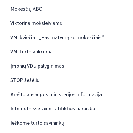
Mokesčių ABC
Viktorina moksleiviams
VMI kviečia į „Pasimatymą su mokesčiais“
VMI turto aukcionai
Įmonių VDU palyginimas
STOP šešėliui
Krašto apsaugos ministerijos informacija
Interneto svetainės atitikties paraiška
Ieškome turto savininkų