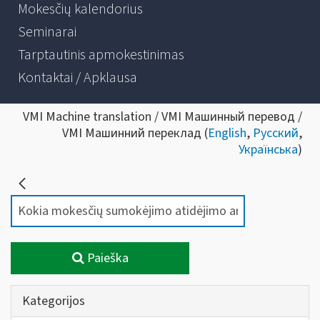
Mokesčių kalendorius
Seminarai
Tarptautinis apmokestinimas
Kontaktai / Apklausa
VMI Machine translation / VMI Машинный перевод /
VMI Машинний переклад (
English
,
Русский
,
Українська
)
Paieška
Kategorijos