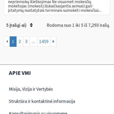
nepriemokų išieškojimas Ne visuomet mokesčių
mokėtojas (mokestį išskaičiuojantis asmuo) gali
įstatymų nustatytais terminais sumokėti mokesčius...
5 Įrašų(-ai)
Rodoma nuo 1 iki 5 iš 7,293 irašų.
1
2
3
...
1459
APIE VMI
Misija, Vizija ir Vertybės
Struktūra ir kontaktinė informacija
Konsultavimasis su visuomene