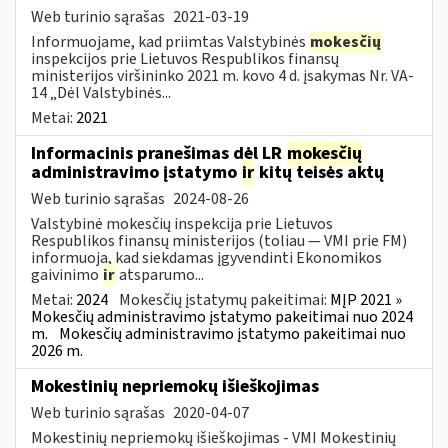
Web turinio sąrašas
2021-03-19
Informuojame, kad priimtas Valstybinės
mokesčių
inspekcijos prie Lietuvos Respublikos finansų
ministerijos viršininko 2021 m. kovo 4 d. įsakymas Nr. VA-
14 „Dėl Valstybinės...
Metai:
2021
Informacinis pranešimas dėl LR
mokesčių
administravimo įstatymo
ir
kitų teisės aktų
Web turinio sąrašas
2024-08-26
Valstybinė mokesčių inspekcija prie Lietuvos
Respublikos finansų ministerijos (toliau — VMI prie FM)
informuoja, kad siekdamas įgyvendinti Ekonomikos
gaivinimo
ir
atsparumo...
Metai:
2024
Mokesčių įstatymų pakeitimai:
MĮP 2021 »
Mokesčių administravimo įstatymo pakeitimai nuo 2024
m.
Mokesčių administravimo įstatymo pakeitimai nuo
2026 m.
Mokestinių nepriemokų išieškojimas
Web turinio sąrašas
2020-04-07
Mokestinių nepriemokų išieškojimas - VMI Mokestinių