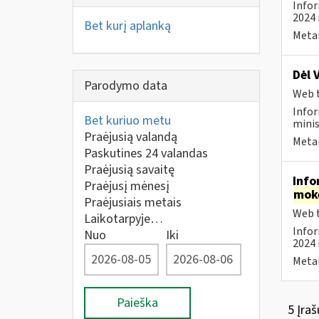
Infor
2024 
Bet kurį aplanką
Metai
Dėl 
Parodymo data
Web t
Infor
Bet kuriuo metu
minis
Praėjusią valandą
Metai
Paskutines 24 valandas
Praėjusią savaitę
Info
Praėjusį mėnesį
mok
Praėjusiais metais
Web t
Laikotarpyje…
Infor
Nuo
Iki
2024 
Metai
Paieška
5 Įraš