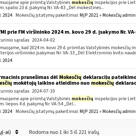
muojame apie priimtą Valstybinės
mokesčių
inspekcijos prie Lie
m. spalio 23 d. įsakymą Nr. VA-83 „Dėl mokestinės...
:
2024
Mokesčių įstatymų pakeitimai:
MĮP 2021 » Mokesčių admin
VMI prie FM viršininko 2024 m. kovo 29 d. įsakymo Nr. VA
urinio sąrašas
2024-04-02
muojame, kad 2024 m. kovo 29 d. priimtas Valstybinės mokesčių in
terijos viršininko įsakymas Nr. VA-33 „Dėl Elektroninio kvito naudo
:
2024
rmacinis pranešimas dėl
Mokesčių
deklaracijų pateikimo
esčių
mokėtojų laikino atleidimo nuo
mokesčių
deklarac
urinio sąrašas
2024-07-10
muojame apie priimtą Valstybinės
mokesčių
inspekcijos prie Lie
m. liepos 4 d. įsakymą Nr. VA-54 „Dėl...
:
2024
Mokesčių įstatymų pakeitimai:
MĮP 2021 » Mokesčių admin
ų(-ai)
Rodoma nuo 1 iki 5 iš 221 irašų.