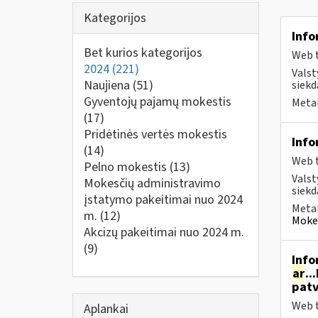
Kategorijos
Info
Bet kurios kategorijos
Web t
2024
(221)
Valst
Naujiena
(51)
siekd
Gyventojų pajamų mokestis
Metai
(17)
Pridėtinės vertės mokestis
Info
(14)
Web t
Pelno mokestis
(13)
Valst
Mokesčių administravimo
siekd
įstatymo pakeitimai nuo 2024
Metai
m.
(12)
Mokes
Akcizų pakeitimai nuo 2024 m.
(9)
Info
ar
..
patv
Web t
Aplankai