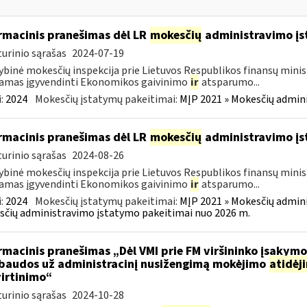
rmacinis pranešimas dėl LR
mokesčių
administravimo į
urinio sąrašas
2024-07-19
ybinė mokesčių inspekcija prie Lietuvos Respublikos finansų minist
amas įgyvendinti Ekonomikos gaivinimo
ir
atsparumo...
:
2024
Mokesčių įstatymų pakeitimai:
MĮP 2021 » Mokesčių admin
rmacinis pranešimas dėl LR
mokesčių
administravimo į
urinio sąrašas
2024-08-26
ybinė mokesčių inspekcija prie Lietuvos Respublikos finansų minist
amas įgyvendinti Ekonomikos gaivinimo
ir
atsparumo...
:
2024
Mokesčių įstatymų pakeitimai:
MĮP 2021 » Mokesčių admin
čių administravimo įstatymo pakeitimai nuo 2026 m.
rmacinis pranešimas „Dėl VMI prie FM viršininko įsakym
.baudos už administracinį nusižengimą mokėjimo
atidėj
irtinimo“
urinio sąrašas
2024-10-28