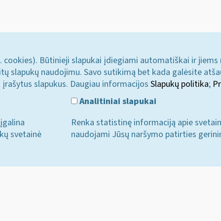
. cookies). Būtinieji slapukai įdiegiami automatiškai ir jiems
u kitų slapukų naudojimu. Savo sutikimą bet kada galėsite atš
i įrašytus slapukus. Daugiau informacijos
Slapukų politika
;
Pr
Analitiniai slapukai
įgalina
Renka statistinę informaciją apie svetai
ukų svetainė
naudojami Jūsų naršymo patirties gerini