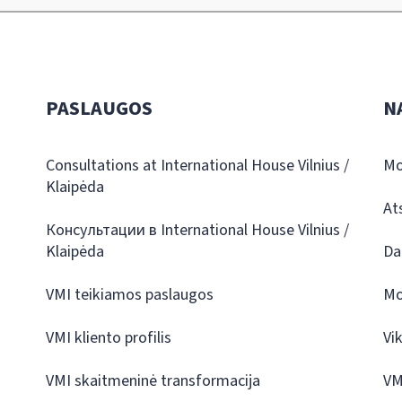
PASLAUGOS
N
Consultations at International House Vilnius /
Mo
Klaipėda
At
Консультации в International House Vilnius /
Klaipėda
Da
VMI teikiamos paslaugos
Mo
VMI kliento profilis
Vi
VMI skaitmeninė transformacija
VM