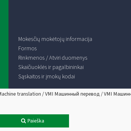
Mokesčių mokėtojų informacija
Formos
Rinkmenos / Atviri duomenys
Skaičiuoklės ir pagalbininkai
Sąskaitos ir įmokų kodai
Machine translation / VMI Машинный перевод / VMI Машин
Paieška