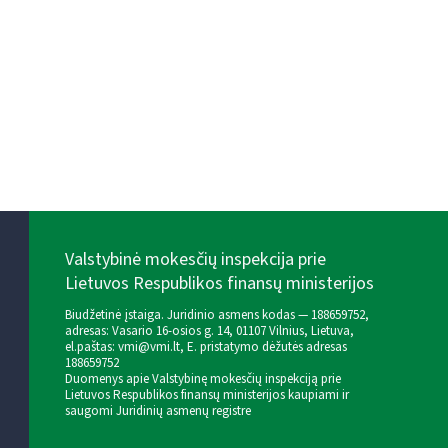
Valstybinė mokesčių inspekcija prie
Lietuvos Respublikos finansų ministerijos
Biudžetinė įstaiga. Juridinio asmens kodas — 188659752,
adresas: Vasario 16-osios g. 14, 01107 Vilnius, Lietuva,
el.paštas:
vmi@vmi.lt
, E. pristatymo dėžutės adresas
188659752
Duomenys apie Valstybinę mokesčių inspekciją prie
Lietuvos Respublikos finansų ministerijos kaupiami ir
saugomi Juridinių asmenų registre