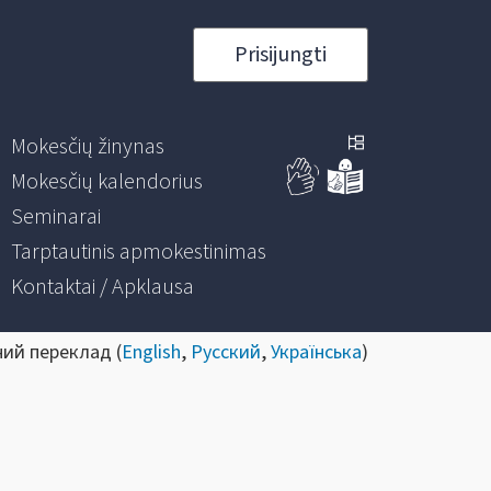
Prisijungti
Mokesčių žinynas
Mokesčių kalendorius
Seminarai
Tarptautinis apmokestinimas
Kontaktai / Apklausa
ний переклад (
English
,
Русский
,
Українська
)