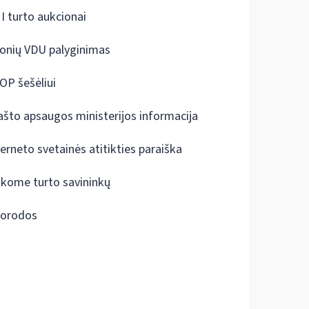
I turto aukcionai
onių VDU palyginimas
OP šešėliui
ašto apsaugos ministerijos informacija
terneto svetainės atitikties paraiška
škome turto savininkų
orodos