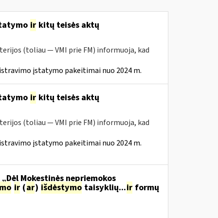
statymo
ir
kitų teisės aktų
erijos (toliau — VMI prie FM) informuoja, kad
istravimo įstatymo pakeitimai nuo 2024 m.
statymo
ir
kitų teisės aktų
erijos (toliau — VMI prie FM) informuoja, kad
istravimo įstatymo pakeitimai nuo 2024 m.
o „Dėl Mokestinės nepriemokos
imo
ir
(
ar
)
išdėstymo
taisyklių...
ir
formų