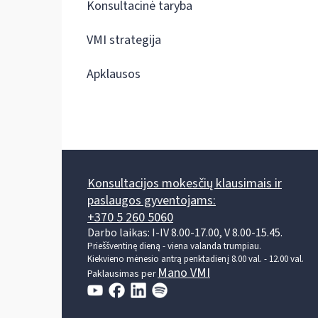
Konsultacinė taryba
VMI strategija
Apklausos
Konsultacijos mokesčių klausimais ir
paslaugos gyventojams:
+370 5 260 5060
Darbo laikas: I-IV 8.00-17.00, V 8.00-15.45.
Prieššventinę dieną - viena valanda trumpiau.
Kiekvieno mėnesio antrą penktadienį 8.00 val. - 12.00 val.
Mano VMI
Paklausimas per