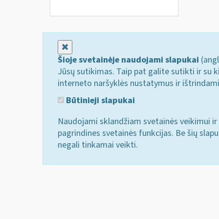
Uždaryti
Šioje svetainėje naudojami slapukai
(angl
Jūsų sutikimas. Taip pat galite sutikti ir s
interneto naršyklės nustatymus ir ištrindam
Būtinieji slapukai
Naudojami sklandžiam svetainės veikimui ir 
pagrindines svetainės funkcijas. Be šių slap
negali tinkamai veikti.