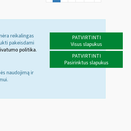
 nėra reikalingas
PATVIRTINTI
aukti pakeisdami
Visus slapukus
ivatumo politika.
PATVIRTINTI
Pasirinktus slapukus
nės naudojimą ir
mui.