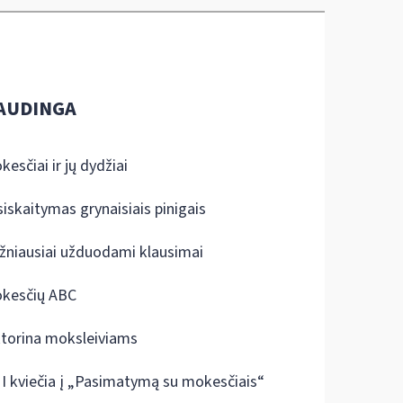
AUDINGA
kesčiai ir jų dydžiai
siskaitymas grynaisiais pinigais
žniausiai užduodami klausimai
kesčių ABC
ktorina moksleiviams
I kviečia į „Pasimatymą su mokesčiais“