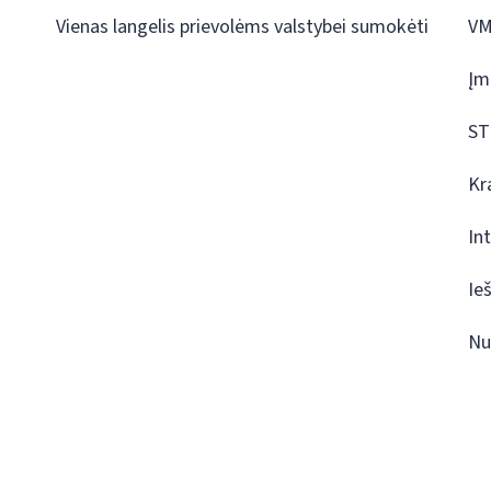
Vienas langelis prievolėms valstybei sumokėti
VM
Įm
ST
Kr
In
Ie
Nu