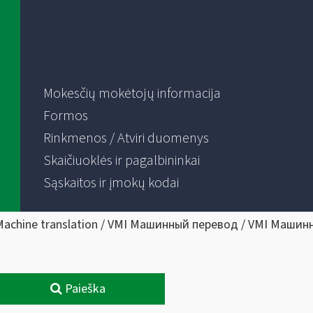
Mokesčių mokėtojų informacija
Formos
Rinkmenos / Atviri duomenys
Skaičiuoklės ir pagalbininkai
Sąskaitos ir įmokų kodai
Machine translation / VMI Машинный перевод / VMI Машин
Paieška