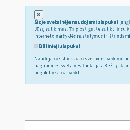
Uždaryti
Šioje svetainėje naudojami slapukai
(angl
Jūsų sutikimas. Taip pat galite sutikti ir s
interneto naršyklės nustatymus ir ištrindam
Būtinieji slapukai
Naudojami sklandžiam svetainės veikimui ir 
pagrindines svetainės funkcijas. Be šių slap
negali tinkamai veikti.