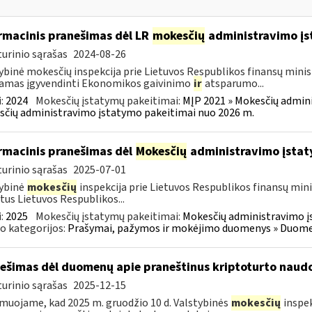
rmacinis pranešimas dėl LR
mokesčių
administravimo į
urinio sąrašas
2024-08-26
ybinė mokesčių inspekcija prie Lietuvos Respublikos finansų minist
amas įgyvendinti Ekonomikos gaivinimo
ir
atsparumo...
:
2024
Mokesčių įstatymų pakeitimai:
MĮP 2021 » Mokesčių admin
čių administravimo įstatymo pakeitimai nuo 2026 m.
rmacinis pranešimas dėl
Mokesčių
administravimo įstat
urinio sąrašas
2025-07-01
ybinė
mokesčių
inspekcija prie Lietuvos Respublikos finansų mini
tus Lietuvos Respublikos...
:
2025
Mokesčių įstatymų pakeitimai:
Mokesčių administravimo į
o kategorijos:
Prašymai, pažymos ir mokėjimo duomenys » Duomenų
ešimas dėl duomenų apie praneštinus kriptoturto naudo
urinio sąrašas
2025-12-15
muojame, kad 2025 m. gruodžio 10 d. Valstybinės
mokesčių
inspek