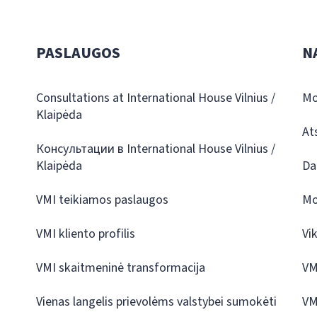
PASLAUGOS
N
Consultations at International House Vilnius /
Mo
Klaipėda
At
Консультации в International House Vilnius /
Klaipėda
Da
VMI teikiamos paslaugos
Mo
VMI kliento profilis
Vi
VMI skaitmeninė transformacija
VM
Vienas langelis prievolėms valstybei sumokėti
VM