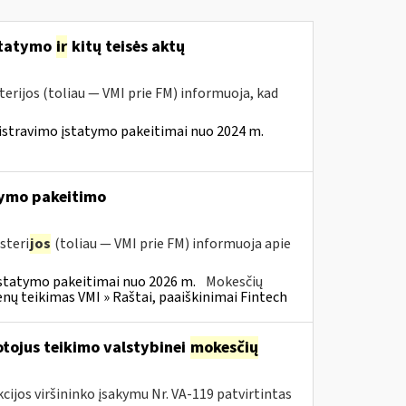
statymo
ir
kitų teisės aktų
erijos (toliau — VMI prie FM) informuoja, kad
istravimo įstatymo pakeitimai nuo 2024 m.
ymo pakeitimo
steri
jos
(toliau — VMI prie FM) informuoja apie
statymo pakeitimai nuo 2026 m.
Mokesčių
 teikimas VMI » Raštai, paaiškinimai Fintech
tojus teikimo valstybinei
mokesčių
cijos viršininko įsakymu Nr. VA-119 patvirtintas