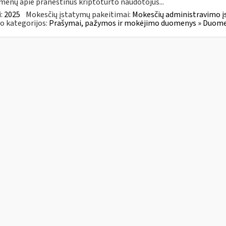
enų apie praneštinus kriptoturto naudotojus...
:
2025
Mokesčių įstatymų pakeitimai:
Mokesčių administravimo į
o kategorijos:
Prašymai, pažymos ir mokėjimo duomenys » Duomenų