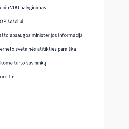
onių VDU palyginimas
OP šešėliui
ašto apsaugos ministerijos informacija
terneto svetainės atitikties paraiška
škome turto savininkų
orodos