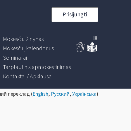
Prisijungti
Mokesčių žinynas
Mokesčių kalendorius
Seminarai
Tarptautinis apmokestinimas
Kontaktai / Apklausa
ний переклад (
English
,
Русский
,
Українська
)