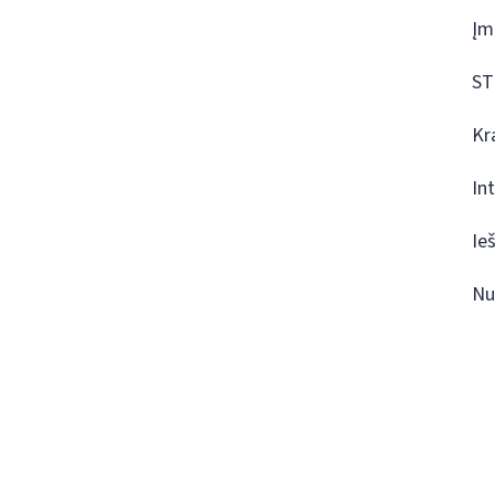
Įm
ST
Kr
In
Ie
Nu