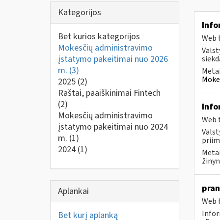
Kategorijos
Info
Bet kurios kategorijos
Web t
Mokesčių administravimo
Valst
įstatymo pakeitimai nuo 2026
siekd
m.
(3)
Metai
Mokes
2025
(2)
Raštai, paaiškinimai Fintech
(2)
Info
Mokesčių administravimo
Web t
įstatymo pakeitimai nuo 2024
Valst
m.
(1)
priim
2024
(1)
Metai
žinyn
pran
Aplankai
Web t
Infor
Bet kurį aplanką