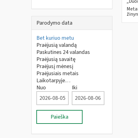
„Duom
Metai
žinyn
Parodymo data
Bet kuriuo metu
Praėjusią valandą
Paskutines 24 valandas
Praėjusią savaitę
Praėjusį mėnesį
Praėjusiais metais
Laikotarpyje…
Nuo
Iki
Paieška