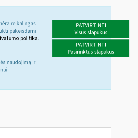
 nėra reikalingas
PATVIRTINTI
aukti pakeisdami
Visus slapukus
ivatumo politika.
PATVIRTINTI
Pasirinktus slapukus
nės naudojimą ir
mui.