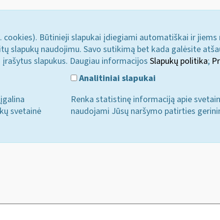
. cookies). Būtinieji slapukai įdiegiami automatiškai ir jiems
u kitų slapukų naudojimu. Savo sutikimą bet kada galėsite atš
i įrašytus slapukus. Daugiau informacijos
Slapukų politika
;
Pr
Analitiniai slapukai
įgalina
Renka statistinę informaciją apie svetai
ukų svetainė
naudojami Jūsų naršymo patirties gerini