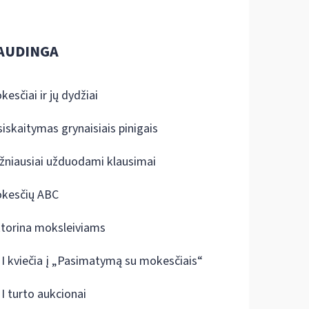
AUDINGA
kesčiai ir jų dydžiai
siskaitymas grynaisiais pinigais
žniausiai užduodami klausimai
kesčių ABC
ktorina moksleiviams
I kviečia į „Pasimatymą su mokesčiais“
I turto aukcionai