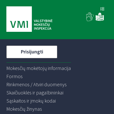
Prisijungti
Mokesčių mokėtojų informacija
Formos
Rinkmenos / Atviri duomenys
Skaičiuoklės ir pagalbininkai
Sąskaitos ir įmokų kodai
Mokesčių žinynas