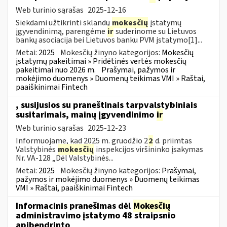
Web turinio sąrašas
2025-12-16
Siekdami užtikrinti sklandų
mokesčių
įstatymų
įgyvendinimą, parengėme
ir
suderinome su Lietuvos
bankų asociacija bei Lietuvos banku PVM įstatymo[1]...
Metai:
2025
Mokesčių žinyno kategorijos:
Mokesčių
įstatymų pakeitimai » Pridėtinės vertės mokesčių
pakeitimai nuo 2026 m.
Prašymai, pažymos ir
mokėjimo duomenys » Duomenų teikimas VMI » Raštai,
paaiškinimai Fintech
, susijusios su praneštinais tarpvalstybiniais
susitarimais, mainų įgyvendinimo
ir
Web turinio sąrašas
2025-12-23
Informuojame, kad 2025 m. gruodžio 2
2
d. priimtas
Valstybinės
mokesčių
inspekcijos viršininko įsakymas
Nr. VA-128 „Dėl Valstybinės...
Metai:
2025
Mokesčių žinyno kategorijos:
Prašymai,
pažymos ir mokėjimo duomenys » Duomenų teikimas
VMI » Raštai, paaiškinimai Fintech
Informacinis pranešimas dėl
Mokesčių
administravimo įstatymo 48 straipsnio
apibendrinto