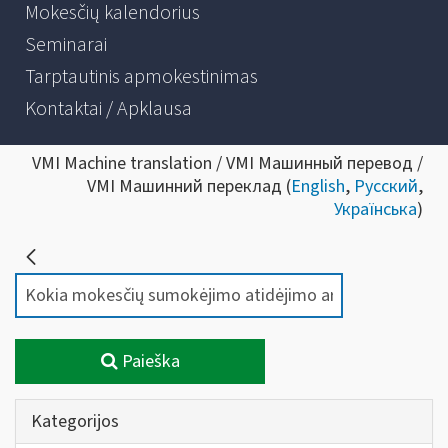
Mokesčių kalendorius
Seminarai
Tarptautinis apmokestinimas
Kontaktai / Apklausa
VMI Machine translation / VMI Машинный перевод /
VMI Машинний переклад (
English
,
Русский
,
Українська
)
Paieška
Kategorijos