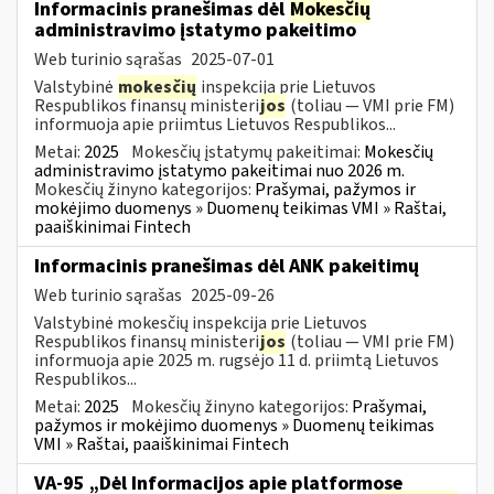
Informacinis pranešimas dėl
Mokesčių
administravimo įstatymo pakeitimo
Web turinio sąrašas
2025-07-01
Valstybinė
mokesčių
inspekcija prie Lietuvos
Respublikos finansų ministeri
jos
(toliau — VMI prie FM)
informuoja apie priimtus Lietuvos Respublikos...
Metai:
2025
Mokesčių įstatymų pakeitimai:
Mokesčių
administravimo įstatymo pakeitimai nuo 2026 m.
Mokesčių žinyno kategorijos:
Prašymai, pažymos ir
mokėjimo duomenys » Duomenų teikimas VMI » Raštai,
paaiškinimai Fintech
Informacinis pranešimas dėl ANK pakeitimų
Web turinio sąrašas
2025-09-26
Valstybinė mokesčių inspekcija prie Lietuvos
Respublikos finansų ministeri
jos
(toliau — VMI prie FM)
informuoja apie 2025 m. rugsėjo 11 d. priimtą Lietuvos
Respublikos...
Metai:
2025
Mokesčių žinyno kategorijos:
Prašymai,
pažymos ir mokėjimo duomenys » Duomenų teikimas
VMI » Raštai, paaiškinimai Fintech
VA-95 „Dėl Informacijos apie platformose