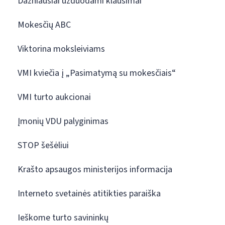
Dažniausiai užduodami klausimai
Mokesčių ABC
Viktorina moksleiviams
VMI kviečia į „Pasimatymą su mokesčiais“
VMI turto aukcionai
Įmonių VDU palyginimas
STOP šešėliui
Krašto apsaugos ministerijos informacija
Interneto svetainės atitikties paraiška
Ieškome turto savininkų