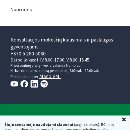
Nuorodos
Konsultacijos mokesčių klausimais ir paslaugos
gyventojams:
+370 5 260 5060
Darbo laikas: I-IV 8.00-17.00, V 8.00-15.45.
Prieššventinę dieną - viena valanda trumpiau.
Kiekvieno mėnesio antrą penktadienį 8.00 val. - 12.00 val.
Mano VMI
Paklausimas per
Valstybinė mokesčių inspekcija prie Lietuvos
U
Respublikos finansų ministerijos
Šioje svetainėje naudojami slapukai
(angl. cookies). Būtinieji
slapukai įdiegiami automatiškai ir jiems nėra reikalingas Jūsų