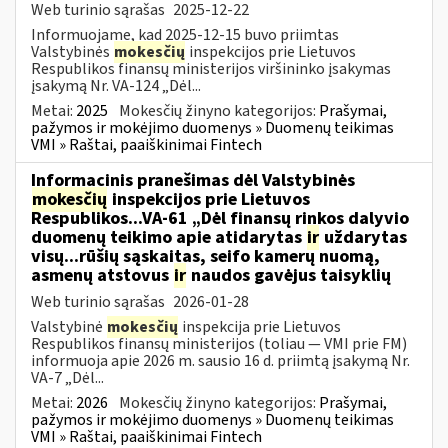
Web turinio sąrašas
2025-12-22
Informuojame, kad 2025-12-15 buvo priimtas
Valstybinės
mokesčių
inspekcijos prie Lietuvos
Respublikos finansų ministerijos viršininko įsakymas
įsakymą Nr. VA-124 „Dėl...
Metai:
2025
Mokesčių žinyno kategorijos:
Prašymai,
pažymos ir mokėjimo duomenys » Duomenų teikimas
VMI » Raštai, paaiškinimai Fintech
Informacinis pranešimas dėl Valstybinės
mokesčių
inspekcijos prie Lietuvos
Respublikos...VA-61 „Dėl finansų rinkos dalyvio
duomenų teikimo apie atidarytas
ir
uždarytas
visų...rūšių sąskaitas, seifo kamerų nuomą,
asmenų atstovus
ir
naudos gavėjus taisyklių
Web turinio sąrašas
2026-01-28
Valstybinė
mokesčių
inspekcija prie Lietuvos
Respublikos finansų ministerijos (toliau — VMI prie FM)
informuoja apie 2026 m. sausio 16 d. priimtą įsakymą Nr.
VA-7 „Dėl...
Metai:
2026
Mokesčių žinyno kategorijos:
Prašymai,
pažymos ir mokėjimo duomenys » Duomenų teikimas
VMI » Raštai, paaiškinimai Fintech