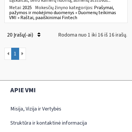
sąskaitas, seifo kamerų nuomą, asmenų atstovus...
Metai:
2025
Mokesčių žinyno kategorijos:
Prašymai,
pažymos ir mokėjimo duomenys » Duomenų teikimas
VMI » Raštai, paaiškinimai Fintech
20 Įrašų(-ai)
Rodoma nuo 1 iki 16 iš 16 irašų.
1
APIE VMI
Misija, Vizija ir Vertybės
Struktūra ir kontaktinė informacija