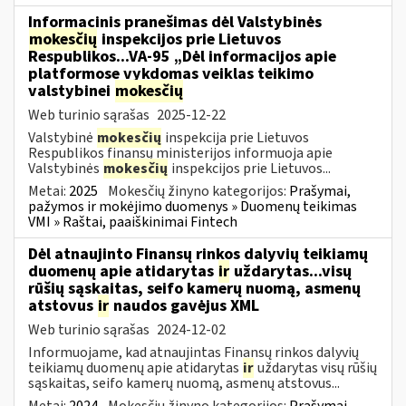
Informacinis pranešimas dėl Valstybinės
mokesčių
inspekcijos prie Lietuvos
Respublikos...VA-95 „Dėl informacijos apie
platformose vykdomas veiklas teikimo
valstybinei
mokesčių
Web turinio sąrašas
2025-12-22
Valstybinė
mokesčių
inspekcija prie Lietuvos
Respublikos finansų ministerijos informuoja apie
Valstybinės
mokesčių
inspekcijos prie Lietuvos...
Metai:
2025
Mokesčių žinyno kategorijos:
Prašymai,
pažymos ir mokėjimo duomenys » Duomenų teikimas
VMI » Raštai, paaiškinimai Fintech
Dėl atnaujinto Finansų rinkos dalyvių teikiamų
duomenų apie atidarytas
ir
uždarytas...visų
rūšių sąskaitas, seifo kamerų nuomą, asmenų
atstovus
ir
naudos gavėjus XML
Web turinio sąrašas
2024-12-02
Informuojame, kad atnaujintas Finansų rinkos dalyvių
teikiamų duomenų apie atidarytas
ir
uždarytas visų rūšių
sąskaitas, seifo kamerų nuomą, asmenų atstovus...
Metai:
2024
Mokesčių žinyno kategorijos:
Prašymai,