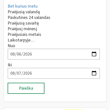
Bet kuriuo metu
Praėjusią valandą
Paskutines 24 valandas
Praėjusią savaitę
Praėjusį mėnesį
Praėjusiais metais
Laikotarpyje…
Nuo
Iki
Paieška