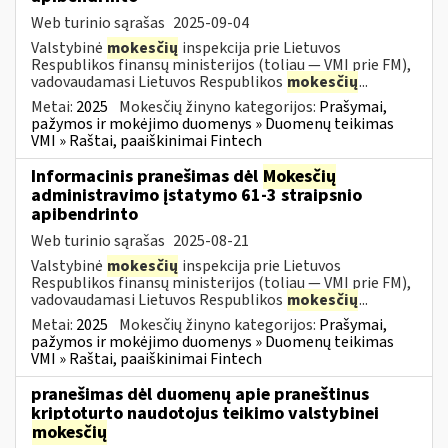
Web turinio sąrašas
2025-09-04
Valstybinė
mokesčių
inspekcija prie Lietuvos
Respublikos finansų ministerijos (toliau — VMI prie FM),
vadovaudamasi Lietuvos Respublikos
mokesčių
...
Metai:
2025
Mokesčių žinyno kategorijos:
Prašymai,
pažymos ir mokėjimo duomenys » Duomenų teikimas
VMI » Raštai, paaiškinimai Fintech
Informacinis pranešimas dėl
Mokesčių
administravimo įstatymo 61-3 straipsnio
apibendrinto
Web turinio sąrašas
2025-08-21
Valstybinė
mokesčių
inspekcija prie Lietuvos
Respublikos finansų ministerijos (toliau — VMI prie FM),
vadovaudamasi Lietuvos Respublikos
mokesčių
...
Metai:
2025
Mokesčių žinyno kategorijos:
Prašymai,
pažymos ir mokėjimo duomenys » Duomenų teikimas
VMI » Raštai, paaiškinimai Fintech
pranešimas dėl duomenų apie praneštinus
kriptoturto naudotojus teikimo valstybinei
mokesčių