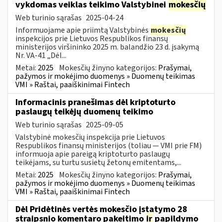
vykdomas veiklas teikimo Valstybinei
mokesčių
Web turinio sąrašas
2025-04-24
Informuojame apie priimtą Valstybinės
mokesčių
inspekcijos prie Lietuvos Respublikos finansų
ministerijos viršininko 2025 m. balandžio 23 d. įsakymą
Nr. VA-41 „Dėl...
Metai:
2025
Mokesčių žinyno kategorijos:
Prašymai,
pažymos ir mokėjimo duomenys » Duomenų teikimas
VMI » Raštai, paaiškinimai Fintech
Informacinis pranešimas dėl kriptoturto
paslaugų teikėjų duomenų teikimo
Web turinio sąrašas
2025-09-05
Valstybinė mokesčių inspekcija prie Lietuvos
Respublikos finansų ministerijos (toliau — VMI prie FM)
informuoja apie pareigą kriptoturto paslaugų
teikėjams, su turtu susietų žetonų emitentams,...
Metai:
2025
Mokesčių žinyno kategorijos:
Prašymai,
pažymos ir mokėjimo duomenys » Duomenų teikimas
VMI » Raštai, paaiškinimai Fintech
Dėl Pridėtinės vertės mokesčio įstatymo 28
straipsnio komentaro pakeitimo
ir
papildymo