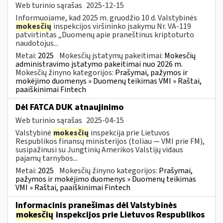
Web turinio sąrašas
2025-12-15
Informuojame, kad 2025 m. gruodžio 10 d. Valstybinės
mokesčių
inspekcijos viršininko įsakymu Nr. VA-119
patvirtintas „Duomenų apie praneštinus kriptoturto
naudotojus...
Metai:
2025
Mokesčių įstatymų pakeitimai:
Mokesčių
administravimo įstatymo pakeitimai nuo 2026 m.
Mokesčių žinyno kategorijos:
Prašymai, pažymos ir
mokėjimo duomenys » Duomenų teikimas VMI » Raštai,
paaiškinimai Fintech
Dėl FATCA DUK atnaujinimo
Web turinio sąrašas
2025-04-15
Valstybinė
mokesčių
inspekcija prie Lietuvos
Respublikos finansų ministerijos (toliau — VMI prie FM),
susipažinusi su Jungtinių Amerikos Valstijų vidaus
pajamų tarnybos...
Metai:
2025
Mokesčių žinyno kategorijos:
Prašymai,
pažymos ir mokėjimo duomenys » Duomenų teikimas
VMI » Raštai, paaiškinimai Fintech
Informacinis pranešimas dėl Valstybinės
mokesčių
inspekcijos prie Lietuvos Respublikos