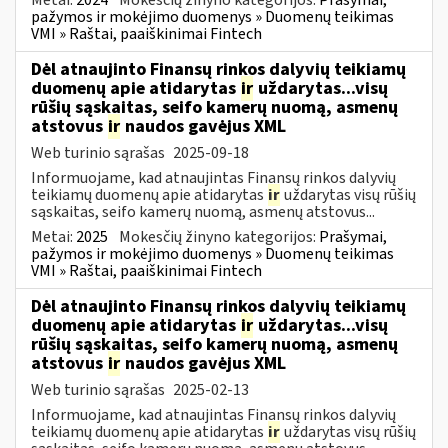
pažymos ir mokėjimo duomenys » Duomenų teikimas
VMI » Raštai, paaiškinimai Fintech
Dėl atnaujinto Finansų rinkos dalyvių teikiamų
duomenų apie atidarytas
ir
uždarytas...visų
rūšių sąskaitas, seifo kamerų nuomą, asmenų
atstovus
ir
naudos gavėjus XML
Web turinio sąrašas
2025-09-18
Informuojame, kad atnaujintas Finansų rinkos dalyvių
teikiamų duomenų apie atidarytas
ir
uždarytas visų rūšių
sąskaitas, seifo kamerų nuomą, asmenų atstovus...
Metai:
2025
Mokesčių žinyno kategorijos:
Prašymai,
pažymos ir mokėjimo duomenys » Duomenų teikimas
VMI » Raštai, paaiškinimai Fintech
Dėl atnaujinto Finansų rinkos dalyvių teikiamų
duomenų apie atidarytas
ir
uždarytas...visų
rūšių sąskaitas, seifo kamerų nuomą, asmenų
atstovus
ir
naudos gavėjus XML
Web turinio sąrašas
2025-02-13
Informuojame, kad atnaujintas Finansų rinkos dalyvių
teikiamų duomenų apie atidarytas
ir
uždarytas visų rūšių