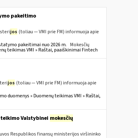
ymo pakeitimo
steri
jos
(toliau — VMI prie FM) informuoja apie
statymo pakeitimai nuo 2026 m.
Mokesčių
 teikimas VMI » Raštai, paaiškinimai Fintech
teri
jos
(toliau — VMI prie FM) informuoja apie
imo duomenys » Duomenų teikimas VMI » Raštai,
 teikimo Valstybinei
mokesčių
tuvos Respublikos finansų ministerijos viršininko