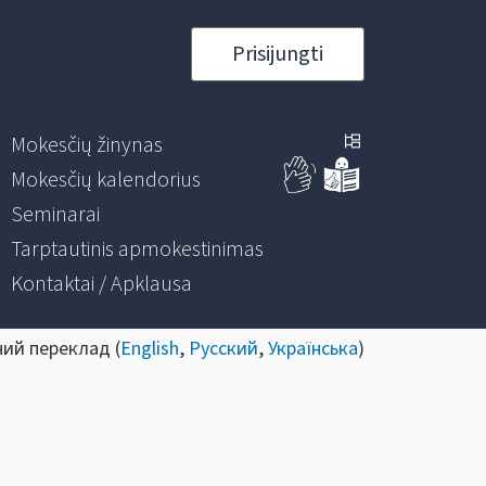
Prisijungti
Mokesčių žinynas
Mokesčių kalendorius
Seminarai
Tarptautinis apmokestinimas
Kontaktai / Apklausa
ний переклад (
English
,
Русский
,
Українська
)