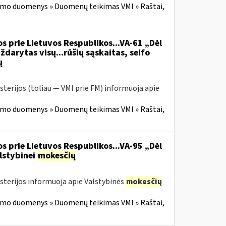
imo duomenys » Duomenų teikimas VMI » Raštai,
s prie Lietuvos Respublikos...VA-61 „Dėl
ždarytas visų...rūšių sąskaitas, seifo
ų
sterijos (toliau — VMI prie FM) informuoja apie
imo duomenys » Duomenų teikimas VMI » Raštai,
s prie Lietuvos Respublikos...VA-95 „Dėl
lstybinei
mokesčių
isterijos informuoja apie Valstybinės
mokesčių
imo duomenys » Duomenų teikimas VMI » Raštai,