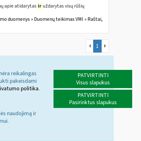
ų apie atidarytas
ir
uždarytas visų rūšių
imo duomenys » Duomenų teikimas VMI » Raštai,
1
 nėra reikalingas
PATVIRTINTI
aukti pakeisdami
Visus slapukus
ivatumo politika.
PATVIRTINTI
Pasirinktus slapukus
nės naudojimą ir
mui.