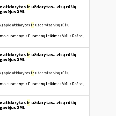
ie atidarytas
ir
uždarytas...visų rūšių
gavėjus XML
ų apie atidarytas
ir
uždarytas visų rūšių
imo duomenys » Duomenų teikimas VMI » Raštai,
ie atidarytas
ir
uždarytas...visų rūšių
gavėjus XML
ų apie atidarytas
ir
uždarytas visų rūšių
imo duomenys » Duomenų teikimas VMI » Raštai,
ie atidarytas
ir
uždarytas...visų rūšių
gavėjus XML