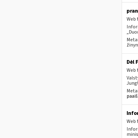
pran
Web t
Infor
„Duom
Metai
žinyn
Dėl 
Web t
Valst
Jungt
Metai
paaiš
Info
Web t
Infor
minis