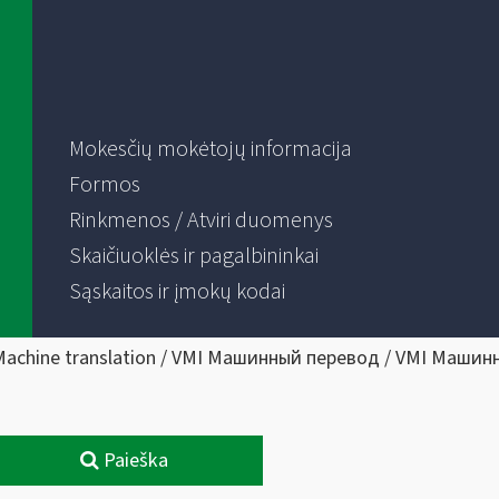
Mokesčių mokėtojų informacija
Formos
Rinkmenos / Atviri duomenys
Skaičiuoklės ir pagalbininkai
Sąskaitos ir įmokų kodai
Machine translation / VMI Машинный перевод / VMI Машин
Paieška