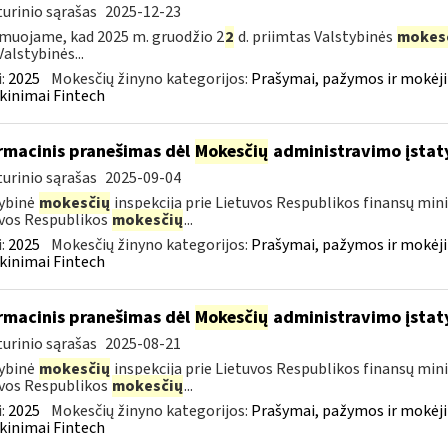
urinio sąrašas
2025-12-23
muojame, kad 2025 m. gruodžio 2
2
d. priimtas Valstybinės
mokes
Valstybinės...
:
2025
Mokesčių žinyno kategorijos:
Prašymai, pažymos ir mokėj
kinimai Fintech
rmacinis pranešimas dėl
Mokesčių
administravimo įstat
urinio sąrašas
2025-09-04
ybinė
mokesčių
inspekcija prie Lietuvos Respublikos finansų mini
vos Respublikos
mokesčių
...
:
2025
Mokesčių žinyno kategorijos:
Prašymai, pažymos ir mokėj
kinimai Fintech
rmacinis pranešimas dėl
Mokesčių
administravimo įstat
urinio sąrašas
2025-08-21
ybinė
mokesčių
inspekcija prie Lietuvos Respublikos finansų mini
vos Respublikos
mokesčių
...
:
2025
Mokesčių žinyno kategorijos:
Prašymai, pažymos ir mokėj
kinimai Fintech