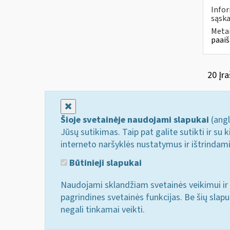
Infor
sąska
Metai
paaiš
20 Įra
Uždaryti
Šioje svetainėje naudojami slapukai
(angl
Jūsų sutikimas. Taip pat galite sutikti ir s
interneto naršyklės nustatymus ir ištrindam
Būtinieji slapukai
Naudojami sklandžiam svetainės veikimui ir 
pagrindines svetainės funkcijas. Be šių slap
negali tinkamai veikti.