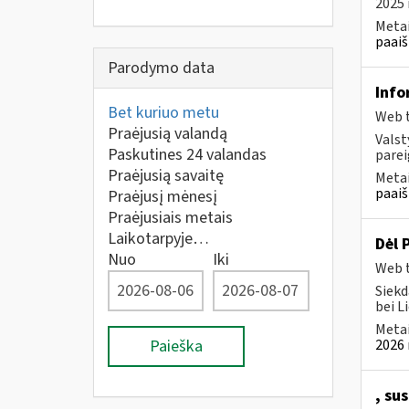
2025 
Metai
paaiš
Parodymo data
Info
Bet kuriuo metu
Web t
Praėjusią valandą
Valst
Paskutines 24 valandas
parei
Praėjusią savaitę
Metai
paaiš
Praėjusį mėnesį
Praėjusiais metais
Laikotarpyje…
Dėl 
Nuo
Iki
Web t
Siekd
bei L
Metai
Paieška
2026 
, su