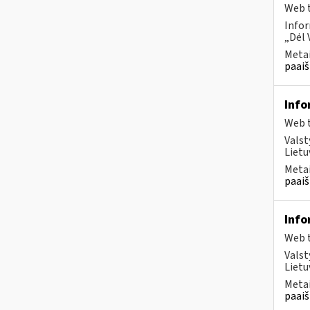
Web t
Infor
„Dėl 
Metai
paaiš
Info
Web t
Valst
Lietu
Metai
paaiš
Info
Web t
Valst
Lietu
Metai
paaiš