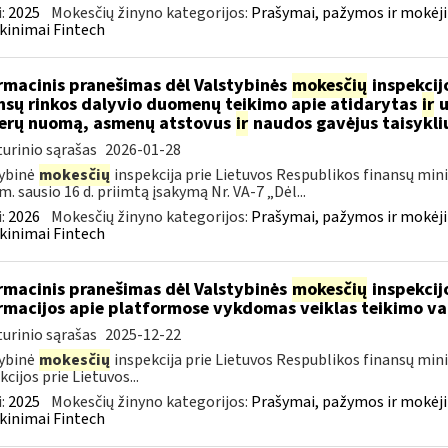
:
2025
Mokesčių žinyno kategorijos:
Prašymai, pažymos ir mokėj
kinimai Fintech
rmacinis pranešimas dėl Valstybinės
mokesčių
inspekcijo
nsų rinkos dalyvio duomenų teikimo apie atidarytas
ir
u
erų nuomą, asmenų atstovus
ir
naudos gavėjus taisykli
urinio sąrašas
2026-01-28
ybinė
mokesčių
inspekcija prie Lietuvos Respublikos finansų mini
m. sausio 16 d. priimtą įsakymą Nr. VA-7 „Dėl...
:
2026
Mokesčių žinyno kategorijos:
Prašymai, pažymos ir mokėj
kinimai Fintech
rmacinis pranešimas dėl Valstybinės
mokesčių
inspekcijo
rmacijos apie platformose vykdomas veiklas teikimo va
urinio sąrašas
2025-12-22
ybinė
mokesčių
inspekcija prie Lietuvos Respublikos finansų min
kcijos prie Lietuvos...
:
2025
Mokesčių žinyno kategorijos:
Prašymai, pažymos ir mokėj
kinimai Fintech