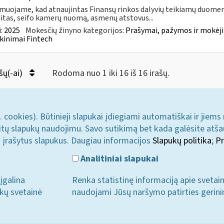
muojame, kad atnaujintas Finansų rinkos dalyvių teikiamų duomen
itas, seifo kamerų nuomą, asmenų atstovus...
:
2025
Mokesčių žinyno kategorijos:
Prašymai, pažymos ir mokėj
kinimai Fintech
šų(-ai)
Rodoma nuo 1 iki 16 iš 16 irašų.
. cookies). Būtinieji slapukai įdiegiami automatiškai ir jiems
u kitų slapukų naudojimu. Savo sutikimą bet kada galėsite atš
i įrašytus slapukus. Daugiau informacijos
Slapukų politika
;
Pr
Analitiniai slapukai
įgalina
Renka statistinę informaciją apie svetai
ukų svetainė
naudojami Jūsų naršymo patirties gerini