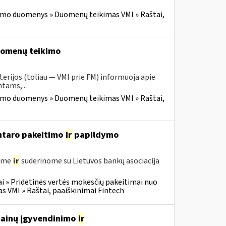
imo duomenys » Duomenų teikimas VMI » Raštai,
duomenų teikimo
erijos (toliau — VMI prie FM) informuoja apie
tams,...
imo duomenys » Duomenų teikimas VMI » Raštai,
entaro pakeitimo
ir
papildymo
gėme
ir
suderinome su Lietuvos bankų asociacija
i » Pridėtinės vertės mokesčių pakeitimai nuo
VMI » Raštai, paaiškinimai Fintech
 mainų įgyvendinimo
ir