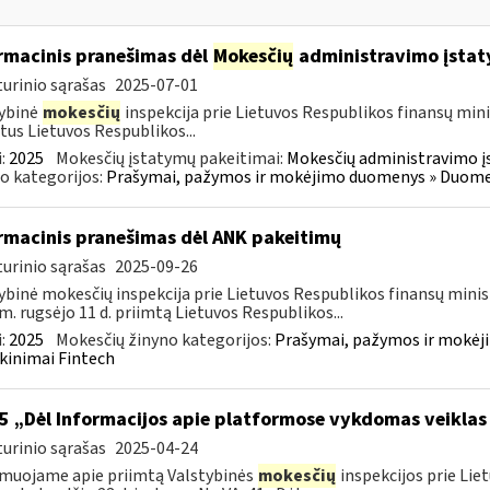
rmacinis pranešimas dėl
Mokesčių
administravimo įstat
urinio sąrašas
2025-07-01
ybinė
mokesčių
inspekcija prie Lietuvos Respublikos finansų mini
tus Lietuvos Respublikos...
:
2025
Mokesčių įstatymų pakeitimai:
Mokesčių administravimo į
o kategorijos:
Prašymai, pažymos ir mokėjimo duomenys » Duomenų
rmacinis pranešimas dėl ANK pakeitimų
urinio sąrašas
2025-09-26
ybinė mokesčių inspekcija prie Lietuvos Respublikos finansų minis
m. rugsėjo 11 d. priimtą Lietuvos Respublikos...
:
2025
Mokesčių žinyno kategorijos:
Prašymai, pažymos ir mokėj
kinimai Fintech
5 „Dėl Informacijos apie platformose vykdomas veiklas
urinio sąrašas
2025-04-24
muojame apie priimtą Valstybinės
mokesčių
inspekcijos prie Lie