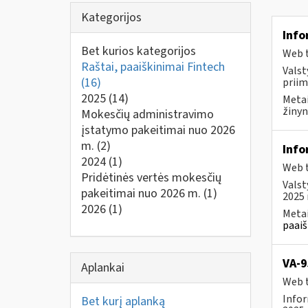
Kategorijos
Info
Bet kurios kategorijos
Web t
Raštai, paaiškinimai Fintech
Valst
(16)
priim
2025
(14)
Metai
žinyn
Mokesčių administravimo
įstatymo pakeitimai nuo 2026
m.
(2)
Info
2024
(1)
Web t
Pridėtinės vertės mokesčių
Valst
pakeitimai nuo 2026 m.
(1)
2025 
2026
(1)
Metai
paaiš
VA-9
Aplankai
Web t
Infor
Bet kurį aplanką