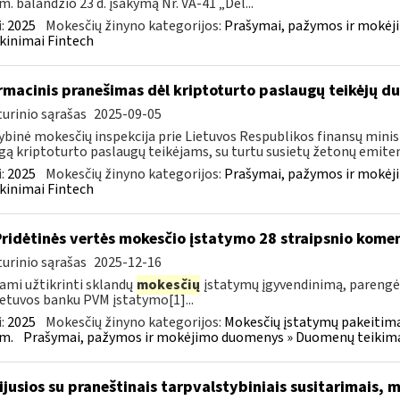
m. balandžio 23 d. įsakymą Nr. VA-41 „Dėl...
:
2025
Mokesčių žinyno kategorijos:
Prašymai, pažymos ir mokėj
kinimai Fintech
rmacinis pranešimas dėl kriptoturto paslaugų teikėjų 
urinio sąrašas
2025-09-05
ybinė mokesčių inspekcija prie Lietuvos Respublikos finansų minist
gą kriptoturto paslaugų teikėjams, su turtu susietų žetonų emiten
:
2025
Mokesčių žinyno kategorijos:
Prašymai, pažymos ir mokėj
kinimai Fintech
Pridėtinės vertės mokesčio įstatymo 28 straipsnio kom
urinio sąrašas
2025-12-16
ami užtikrinti sklandų
mokesčių
įstatymų įgyvendinimą, paren
ietuvos banku PVM įstatymo[1]...
:
2025
Mokesčių žinyno kategorijos:
Mokesčių įstatymų pakeitima
m.
Prašymai, pažymos ir mokėjimo duomenys » Duomenų teikimas 
sijusios su praneštinais tarpvalstybiniais susitarimais,