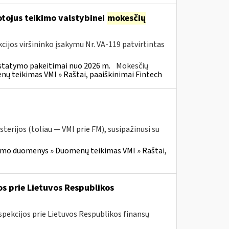
tojus teikimo valstybinei
mokesčių
cijos viršininko įsakymu Nr. VA-119 patvirtintas
statymo pakeitimai nuo 2026 m.
Mokesčių
 teikimas VMI » Raštai, paaiškinimai Fintech
terijos (toliau — VMI prie FM), susipažinusi su
imo duomenys » Duomenų teikimas VMI » Raštai,
os prie Lietuvos Respublikos
spekcijos prie Lietuvos Respublikos finansų