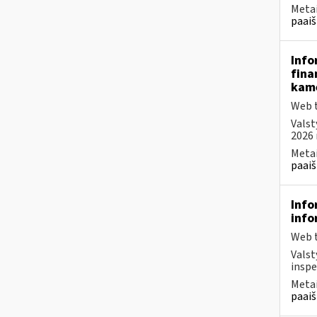
Metai
paaiš
Info
fina
kam
Web t
Valst
2026 
Metai
paaiš
Info
info
Web t
Valst
inspe
Metai
paaiš