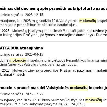
ešimas dėl duomenų apie praneštinus kriptoturto naudo
urinio sąrašas
2025-12-15
muojame, kad 2025 m. gruodžio 10 d. Valstybinės
mokesčių
inspek
enų apie praneštinus kriptoturto naudotojus...
:
2025
Mokesčių įstatymų pakeitimai:
Mokesčių administravimo į
o kategorijos:
Prašymai, pažymos ir mokėjimo duomenys » Duomenų
FATCA DUK atnaujinimo
urinio sąrašas
2025-04-15
ybinė
mokesčių
inspekcija prie Lietuvos Respublikos finansų minis
inių Amerikos Valstijų vidaus pajamų tarnybos...
:
2025
Mokesčių žinyno kategorijos:
Prašymai, pažymos ir mokėj
kinimai Fintech
rmacinis pranešimas dėl Valstybinės
mokesčių
inspekcij
urinio sąrašas
2025-12-22
muojame, kad 2025-12-15 buvo priimtas Valstybinės
mokesčių
in
terijos viršininko įsakymas įsakymą Nr. VA-124 „Dėl...