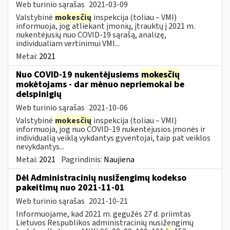
Web turinio sąrašas
2021-03-09
Valstybinė
mokesčių
inspekcija (toliau – VMI)
informuoja, jog atliekant įmonių, įtrauktų į 2021 m.
nukentėjusių nuo COVID-19 sąrašą, analizę,
individualiam vertinimui VMI...
Metai:
2021
Nuo COVID-19 nukentėjusiems
mokesčių
mokėtojams - dar mėnuo nepriemokai be
delspinigių
Web turinio sąrašas
2021-10-06
Valstybinė
mokesčių
inspekcija (toliau – VMI)
informuoja, jog nuo COVID-19 nukentėjusios įmonės ir
individualią veiklą vykdantys gyventojai, taip pat veiklos
nevykdantys...
Metai:
2021
Pagrindinis:
Naujiena
Dėl Administracinių nusižengimų kodekso
pakeitimų nuo 2021-11-01
Web turinio sąrašas
2021-10-21
Informuojame, kad 2021 m. gegužės 27 d. priimtas
Lietuvos Respublikos administracinių nusižengimų