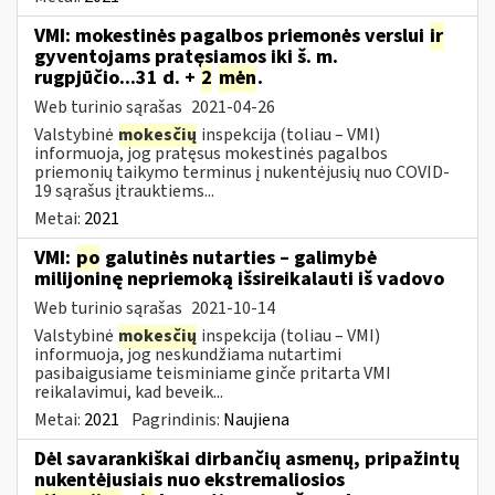
VMI: mokestinės pagalbos priemonės verslui
ir
gyventojams pratęsiamos iki š. m.
rugpjūčio...31 d. +
2
mėn
.
Web turinio sąrašas
2021-04-26
Valstybinė
mokesčių
inspekcija (toliau – VMI)
informuoja, jog pratęsus mokestinės pagalbos
priemonių taikymo terminus į nukentėjusių nuo COVID-
19 sąrašus įtrauktiems...
Metai:
2021
VMI:
po
galutinės nutarties – galimybė
milijoninę nepriemoką išsireikalauti iš vadovo
Web turinio sąrašas
2021-10-14
Valstybinė
mokesčių
inspekcija (toliau – VMI)
informuoja, jog neskundžiama nutartimi
pasibaigusiame teisminiame ginče pritarta VMI
reikalavimui, kad beveik...
Metai:
2021
Pagrindinis:
Naujiena
Dėl savarankiškai dirbančių asmenų, pripažintų
nukentėjusiais nuo ekstremaliosios