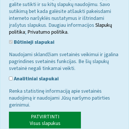
galite sutikti ir su kitų slapukų naudojimu. Savo
sutikimą bet kada galėsite atšaukti pakeisdami
interneto naršyklės nustatymus ir ištrindami
įrašytus slapukus. Daugiau informacijos
Slapukų
politika
;
Privatumo politika.
Būtinieji slapukai
Naudojami sklandžiam svetainės veikimui ir įgalina
pagrindines svetainės funkcijas. Be šių slapukų
svetainė negali tinkamai veikti.
Analitiniai slapukai
Renka statistinę informaciją apie svetainės
naudojimą ir naudojami Jūsų naršymo patirties
gerinimui.
PATVIRTINTI
Visus slapukus