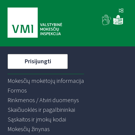
Prisijungti
Mokesčių mokėtojų informacija
Formos
Rinkmenos / Atviri duomenys
Skaičiuoklės ir pagalbininkai
Sąskaitos ir įmokų kodai
Mokesčių žinynas