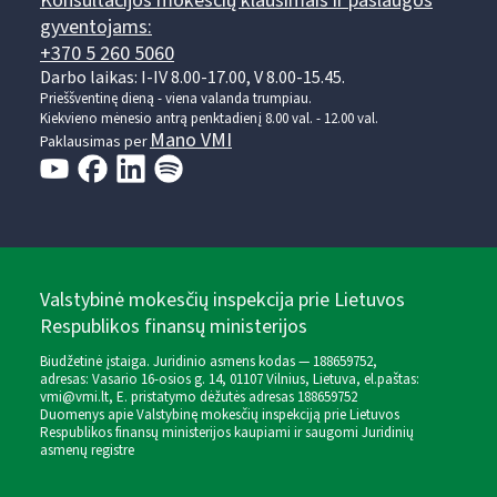
Konsultacijos mokesčių klausimais ir paslaugos
gyventojams:
+370 5 260 5060
Darbo laikas: I-IV 8.00-17.00, V 8.00-15.45.
Prieššventinę dieną - viena valanda trumpiau.
Kiekvieno mėnesio antrą penktadienį 8.00 val. - 12.00 val.
Mano VMI
Paklausimas per
Valstybinė mokesčių inspekcija prie Lietuvos
Respublikos finansų ministerijos
Biudžetinė įstaiga. Juridinio asmens kodas — 188659752,
adresas: Vasario 16-osios g. 14, 01107 Vilnius, Lietuva, el.paštas:
vmi@vmi.lt
, E. pristatymo dėžutės adresas 188659752
Duomenys apie Valstybinę mokesčių inspekciją prie Lietuvos
Respublikos finansų ministerijos kaupiami ir saugomi Juridinių
asmenų registre