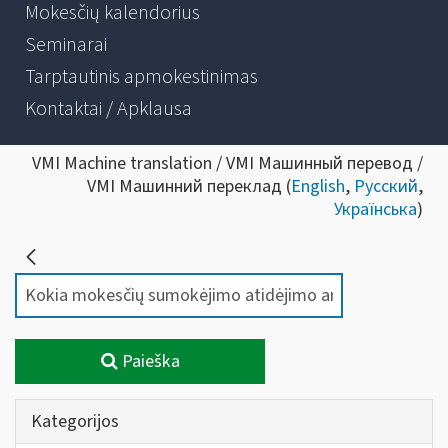
Mokesčių kalendorius
Seminarai
Tarptautinis apmokestinimas
Kontaktai / Apklausa
VMI Machine translation / VMI Машинный перевод /
VMI Машинний переклад (
English
,
Русский
,
Українська
)
Paieška
Kategorijos