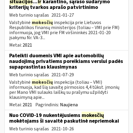
situacijos
...
ir
karantino, sąrašo sudarymo
kriterijų tvarkos aprašo patvirtinimo
Web turinio sąrašas
2021-01-27
Valstybinė
mokesčių
inspekcija prie Lietuvos
Respublikos finansų ministerijos (toliau – VMI prie FM)
informuoja, jog VMI prie FM viršininkės 2021-01-20
įsakymu Nr. VA-3...
Metai:
2021
Pateikti duomenis VMI apie automobilių
naudojimą privatiems poreikiams verslui padės
supaprastintas klausimynas
Web turinio sąrašas
2021-07-29
Valstybinė
mokesčių
inspekcija (toliau – VMI)
informuoja, kad šią savaitę pirmosios 4,4 tūkst. įmonių
per Mano VMI sulauks laiškų su prašymu užpildyti
klausimyną apie...
Metai:
2021
Pagrindinis:
Naujiena
Nuo COVID-19 nukentėjusiems
mokesčių
mokėtojams ši savaitė paskutinė nepriemokai
Web turinio sąrašas
2021-10-26