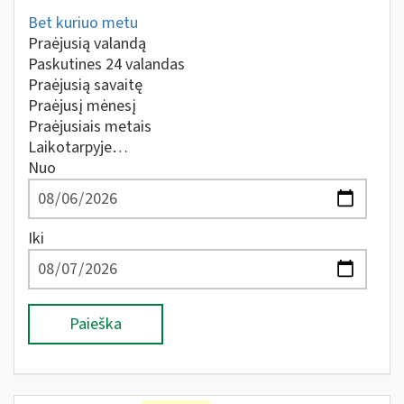
Bet kuriuo metu
Praėjusią valandą
Paskutines 24 valandas
Praėjusią savaitę
Praėjusį mėnesį
Praėjusiais metais
Laikotarpyje…
Nuo
Iki
Paieška