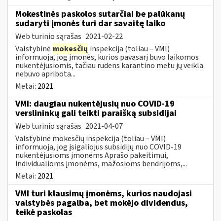
Mokestinės paskolos sutarčiai be palūkanų
sudaryti įmonės turi dar savaitę laiko
Web turinio sąrašas
2021-02-22
Valstybinė
mokesčių
inspekcija (toliau – VMI)
informuoja, jog įmonės, kurios pavasarį buvo laikomos
nukentėjusiomis, tačiau rudens karantino metu jų veikla
nebuvo apribota...
Metai:
2021
VMI: daugiau nukentėjusių nuo COVID-19
verslininkų gali teikti paraišką subsidijai
Web turinio sąrašas
2021-04-07
Valstybinė mokesčių inspekcija (toliau – VMI)
informuoja, jog įsigaliojus subsidijų nuo COVID-19
nukentėjusioms įmonėms Aprašo pakeitimui,
individualioms įmonėms, mažosioms bendrijoms,...
Metai:
2021
VMI turi klausimų įmonėms, kurios naudojasi
valstybės pagalba, bet mokėjo dividendus,
teikė paskolas