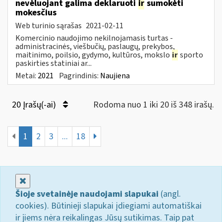
nevėluojant galima deklaruoti
ir
sumokėti
mokesčius
Web turinio sąrašas
2021-02-11
Komercinio naudojimo nekilnojamasis turtas -
administracinės, viešbučių, paslaugų, prekybos,
maitinimo, poilsio, gydymo, kultūros, mokslo
ir
sporto
paskirties statiniai ar...
Metai:
2021
Pagrindinis:
Naujiena
20 Įrašų(-ai)
Rodoma nuo 1 iki 20 iš 348 irašų.
1
2
3
...
18
Uždaryti
Šioje svetainėje naudojami slapukai
(angl.
cookies). Būtinieji slapukai įdiegiami automatiškai
ir jiems nėra reikalingas Jūsų sutikimas. Taip pat