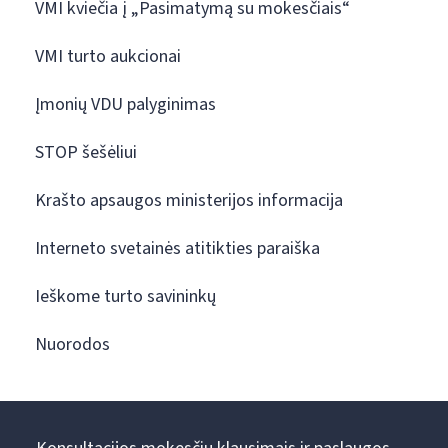
VMI kviečia į „Pasimatymą su mokesčiais“
VMI turto aukcionai
Įmonių VDU palyginimas
STOP šešėliui
Krašto apsaugos ministerijos informacija
Interneto svetainės atitikties paraiška
Ieškome turto savininkų
Nuorodos