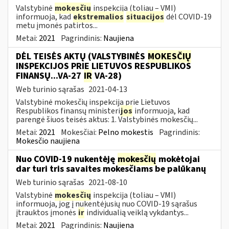
Valstybinė
mokesčių
inspekcija (toliau – VMI)
informuoja, kad
ekstremalios
situacijos
dėl COVID-19
metu įmonės patirtos...
Metai:
2021
Pagrindinis:
Naujiena
DĖL TEISĖS AKTŲ (VALSTYBINĖS
MOKESČIŲ
INSPEKCIJOS PRIE LIETUVOS RESPUBLIKOS
FINANSŲ...VA-27
IR
VA-28)
Web turinio sąrašas
2021-04-13
Valstybinė mokesčių inspekcija prie Lietuvos
Respublikos finansų ministeri
jos
informuoja, kad
parengė šiuos teisės aktus: 1. Valstybinės mokesčių...
Metai:
2021
Mokesčiai:
Pelno mokestis
Pagrindinis:
Mokesčio naujiena
Nuo COVID-19 nukentėję
mokesčių
mokėtojai
dar turi tris savaites mokesčiams be palūkanų
Web turinio sąrašas
2021-08-10
Valstybinė
mokesčių
inspekcija (toliau – VMI)
informuoja, jog į nukentėjusių nuo COVID-19 sąrašus
įtrauktos įmonės
ir
individualią veiklą vykdantys...
Metai:
2021
Pagrindinis:
Naujiena