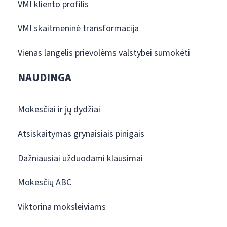
VMI kliento profilis
VMI skaitmeninė transformacija
Vienas langelis prievolėms valstybei sumokėti
NAUDINGA
Mokesčiai ir jų dydžiai
Atsiskaitymas grynaisiais pinigais
Dažniausiai užduodami klausimai
Mokesčių ABC
Viktorina moksleiviams