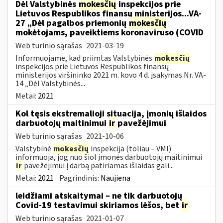
Dėl Valstybinės
mokesčių
inspekcijos prie
Lietuvos Respublikos finansų ministerijos...VA-
27 „Dėl pagalbos priemonių
mokesčių
mokėtojams, paveiktiems koronaviruso (COVID
Web turinio sąrašas
2021-03-19
Informuojame, kad priimtas Valstybinės
mokesčių
inspekcijos prie Lietuvos Respublikos finansų
ministerijos viršininko 2021 m. kovo 4 d. įsakymas Nr. VA-
14 „Dėl Valstybinės...
Metai:
2021
Kol tęsis ekstremalioji situacija, įmonių išlaidos
darbuotojų maitinimui
ir
pavežėjimui
Web turinio sąrašas
2021-10-06
Valstybinė
mokesčių
inspekcija (toliau – VMI)
informuoja, jog nuo šiol įmonės darbuotojų maitinimui
ir
pavežėjimui į darbą patiriamas išlaidas gali...
Metai:
2021
Pagrindinis:
Naujiena
leidžiami atskaitymai – ne tik darbuotojų
Covid-19 testavimui skiriamos lėšos, bet
ir
Web turinio sąrašas
2021-01-07