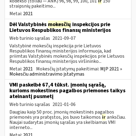
kodekso (toliau — ANK) 96, 98, 99, 100, 101
ir
150
straipsnių pakeitimo...
Metai:
2021
Dėl Valstybinės
mokesčių
inspekcijos prie
Lietuvos Respublikos finansų ministerijos
Web turinio sąrašas
2021-09-07
Valstybinė mokesčių inspekcija prie Lietuvos
Respublikos finansų ministerijos informuoja, kad
priimtas Valstybinės mokesčių inspekcijos prie Lietuvos
Respublikos finansų ministerijos viršininko...
Metai:
2021
Mokesčių įstatymų pakeitimai:
MĮP 2021 »
Mokesčiu administravimo įstatymas
VMI paskelbė 67,4 tūkst. įmonių sąrašą,
kurioms mokestines pagalbos priemones taikys
ateinantį pusmetį
Web turinio sąrašas
2021-01-06
Daugiau kaip 50 proc. įmonių mokestinės pagalbos
priemonės yra pratęstos, jos buvo taikomos
ir
anksčiau.
Naujai sudarytas įmonių sąrašas yra skelbiamas VMI
interneto...
Metai:
2021