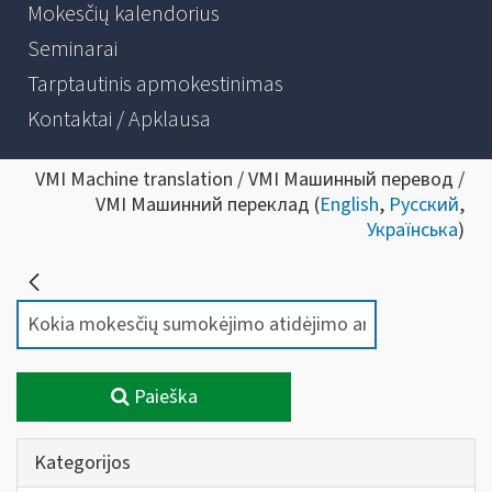
Mokesčių kalendorius
Seminarai
Tarptautinis apmokestinimas
Kontaktai / Apklausa
VMI Machine translation / VMI Машинный перевод /
VMI Машинний переклад (
English
,
Русский
,
Українська
)
Paieška
Kategorijos