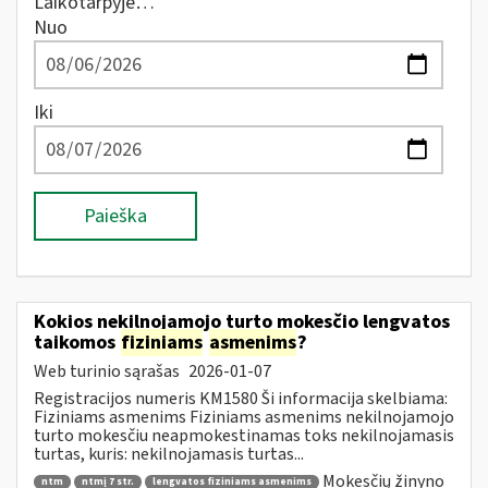
Laikotarpyje…
Nuo
Iki
Paieška
Kokios nekilnojamojo turto mokesčio lengvatos
taikomos
fiziniams
asmenims
?
Web turinio sąrašas
2026-01-07
Registracijos numeris KM1580 Ši informacija skelbiama:
Fiziniams asmenims Fiziniams asmenims nekilnojamojo
turto mokesčiu neapmokestinamas toks nekilnojamasis
turtas, kuris: nekilnojamasis turtas...
Mokesčių žinyno
ntm
ntmį 7 str.
lengvatos fiziniams asmenims