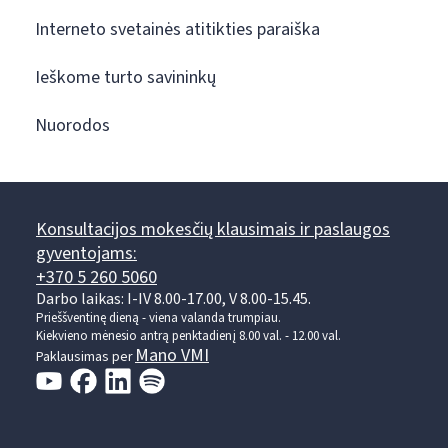
Interneto svetainės atitikties paraiška
Ieškome turto savininkų
Nuorodos
Konsultacijos mokesčių klausimais ir paslaugos
gyventojams:
+370 5 260 5060
Darbo laikas: I-IV 8.00-17.00, V 8.00-15.45.
Prieššventinę dieną - viena valanda trumpiau.
Kiekvieno mėnesio antrą penktadienį 8.00 val. - 12.00 val.
Mano VMI
Paklausimas per