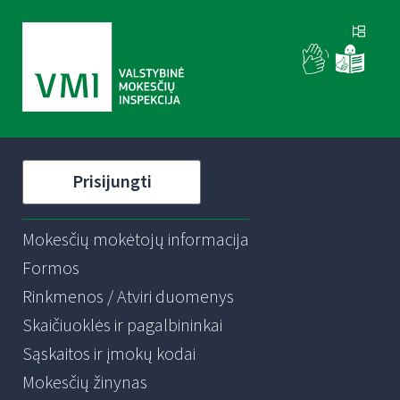
Prisijungti
Mokesčių mokėtojų informacija
Formos
Rinkmenos / Atviri duomenys
Skaičiuoklės ir pagalbininkai
Sąskaitos ir įmokų kodai
Mokesčių žinynas