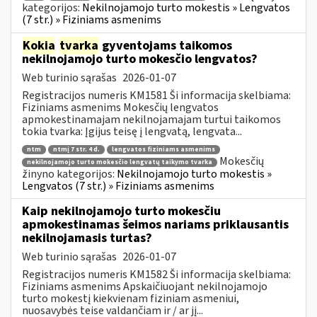
kategorijos:
Nekilnojamojo turto mokestis » Lengvatos
(7 str.) » Fiziniams asmenims
Kokia
tvarka
gyventojams taikomos
nekilnojamojo turto mokesčio lengvatos?
Web turinio sąrašas
2026-01-07
Registracijos numeris KM1581 Ši informacija skelbiama:
Fiziniams asmenims Mokesčių lengvatos
apmokestinamajam nekilnojamajam turtui taikomos
tokia tvarka: Įgijus teisę į lengvatą, lengvata...
ntm
ntmį 7 str. 4 d.
lengvatos fiziniams asmenims
Mokesčių
nekilnojamojo turto mokesčio lengvatų taikymo tvarka
žinyno kategorijos:
Nekilnojamojo turto mokestis »
Lengvatos (7 str.) » Fiziniams asmenims
Kaip nekilnojamojo turto mokesčiu
apmokestinamas šeimos nariams priklausantis
nekilnojamasis turtas?
Web turinio sąrašas
2026-01-07
Registracijos numeris KM1582 Ši informacija skelbiama:
Fiziniams asmenims Apskaičiuojant nekilnojamojo
turto mokestį kiekvienam fiziniam asmeniui,
nuosavybės teise valdančiam ir / ar jį...