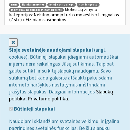
ntm
fiziniai asmenys
ntmį 7 str. 1 d. 6 p.
ntm lengvata
Mokesčių žinyno
individuali neapmokestinamoji vertė
kategorijos:
Nekilnojamojo turto mokestis » Lengvatos
(7 str.) » Fiziniams asmenims
Uždaryti
Šioje svetainėje naudojami slapukai
(angl.
cookies). Būtinieji slapukai įdiegiami automatiškai
ir jiems nėra reikalingas Jūsų sutikimas. Taip pat
galite sutikti ir su kitų slapukų naudojimu. Savo
sutikimą bet kada galėsite atšaukti pakeisdami
interneto naršyklės nustatymus ir ištrindami
įrašytus slapukus. Daugiau informacijos
Slapukų
politika
;
Privatumo politika.
Būtinieji slapukai
Naudojami sklandžiam svetainės veikimui ir įgalina
pagrindines svetainės funkcijas. Be šių slapukų