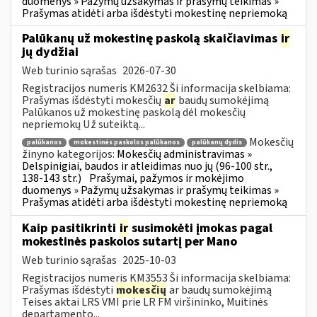
duomenys » Pažymų užsakymas ir prašymų teikimas »
Prašymas atidėti arba išdėstyti mokestinę nepriemoką
Palūkanų už mokestinę paskolą skaičiavimas
ir
jų dydžiai
Web turinio sąrašas
2026-07-30
Registracijos numeris KM2632 Ši informacija skelbiama:
Prašymas išdėstyti mokesčių
ar
baudų sumokėjimą
Palūkanos už mokestinę paskolą dėl mokesčių
nepriemokų Už suteiktą...
Mokesčių
palūkanos
mokestinės paskolos palūkanos
palūkanų dydis
žinyno kategorijos:
Mokesčių administravimas »
Delspinigiai, baudos ir atleidimas nuo jų (96-100 str.,
138-143 str.)
Prašymai, pažymos ir mokėjimo
duomenys » Pažymų užsakymas ir prašymų teikimas »
Prašymas atidėti arba išdėstyti mokestinę nepriemoką
Kaip pasitikrinti
ir
susimokėti įmokas pagal
mokestinės paskolos sutartį per Mano
Web turinio sąrašas
2025-10-03
Registracijos numeris KM3553 Ši informacija skelbiama:
Prašymas išdėstyti
mokesčių
ar baudų sumokėjimą
Teises aktai LRS VMI prie LR FM viršininko, Muitinės
departamento...