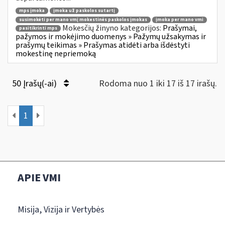
mps įmoka
įmoka už paskolos sutartį
susimokėti per mano vmį mokestinės paskolos įmokas
įmoka per mano vmi
Mokesčių žinyno kategorijos:
Prašymai,
pasitikrinti mps
pažymos ir mokėjimo duomenys » Pažymų užsakymas ir
prašymų teikimas » Prašymas atidėti arba išdėstyti
mokestinę nepriemoką
50 Įrašų(-ai)
Rodoma nuo 1 iki 17 iš 17 irašų.
1
APIE VMI
Misija, Vizija ir Vertybės