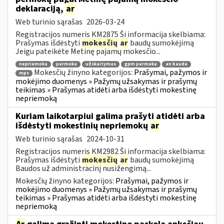
deklaraciją,
ar
Web turinio sąrašas
2026-03-24
Registracijos numeris KM2875 Ši informacija skelbiama:
Prašymas išdėstyti
mokesčių
ar
baudų sumokėjimą
Jeigu pateikėte Metinę pajamų mokesčio...
nepriemoka
permoka
užskaitymas
gpm permoka
an bauda
Mokesčių žinyno kategorijos:
Prašymai, pažymos ir
mps
mokėjimo duomenys » Pažymų užsakymas ir prašymų
teikimas » Prašymas atidėti arba išdėstyti mokestinę
nepriemoką
Kuriam laikotarpiui galima prašyti atidėti arba
išdėstyti mokestinių nepriemokų
ar
Web turinio sąrašas
2024-10-31
Registracijos numeris KM2982 Ši informacija skelbiama:
Prašymas išdėstyti
mokesčių
ar
baudų sumokėjimą
Baudos už administracinį nusižengimą...
Mokesčių žinyno kategorijos:
Prašymai, pažymos ir
mokėjimo duomenys » Pažymų užsakymas ir prašymų
teikimas » Prašymas atidėti arba išdėstyti mokestinę
nepriemoką