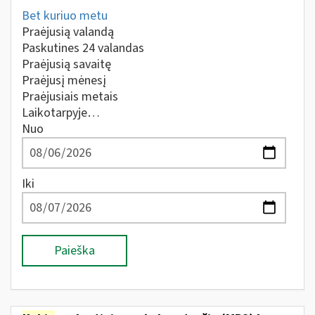
Bet kuriuo metu
Praėjusią valandą
Paskutines 24 valandas
Praėjusią savaitę
Praėjusį mėnesį
Praėjusiais metais
Laikotarpyje…
Nuo
Iki
Paieška