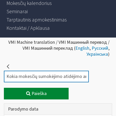
Mokesčių kalendorius
Seminarai
Tarptautinis apmokestinimas
Kontaktai / Apklausa
VMI Machine translation / VMI Машинный перевод /
VMI Машинний переклад (
English
,
Русский
,
Українська
)
Paieška
Parodymo data