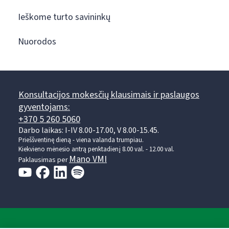
Ieškome turto savininkų
Nuorodos
Konsultacijos mokesčių klausimais ir paslaugos
gyventojams:
+370 5 260 5060
Darbo laikas: I-IV 8.00-17.00, V 8.00-15.45.
Prieššventinę dieną - viena valanda trumpiau.
Kiekvieno mėnesio antrą penktadienį 8.00 val. - 12.00 val.
Mano VMI
Paklausimas per