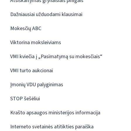
Atsiskaitymas grynaisiais pinigais
Dažniausiai užduodami klausimai
Mokesčių ABC
Viktorina moksleiviams
VMI kviečia į „Pasimatymą su mokesčiais“
VMI turto aukcionai
Įmonių VDU palyginimas
STOP šešėliui
Krašto apsaugos ministerijos informacija
Interneto svetainės atitikties paraiška