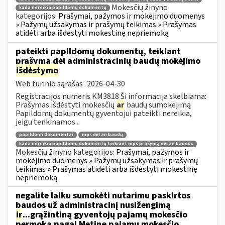
Mokesčių žinyno
kada nereikia papildomų dokumentų
kategorijos:
Prašymai, pažymos ir mokėjimo duomenys
» Pažymų užsakymas ir prašymų teikimas » Prašymas
atidėti arba išdėstyti mokestinę nepriemoką
pateikti papildomų dokumentų, teikiant
prašymą dėl administracinių baudų mokėjimo
išdėstymo
Web turinio sąrašas
2026-04-30
Registracijos numeris KM3818 Ši informacija skelbiama:
Prašymas išdėstyti mokesčių
ar
baudų sumokėjimą
Papildomų dokumentų gyventojui pateikti nereikia,
jeigu tenkinamos...
papildomi dokumentai
mps dėl an baudų
kada nereikia papildomų dokumentų teikiant mps prašymą dėl an baudos
Mokesčių žinyno kategorijos:
Prašymai, pažymos ir
mokėjimo duomenys » Pažymų užsakymas ir prašymų
teikimas » Prašymas atidėti arba išdėstyti mokestinę
nepriemoką
negalite laiku sumokėti nutarimu paskirtos
baudos už administracinį nusižengimą
ir
...grąžintiną gyventojų pajamų mokesčio
permoką pagal Metinę pajamų mokesčio