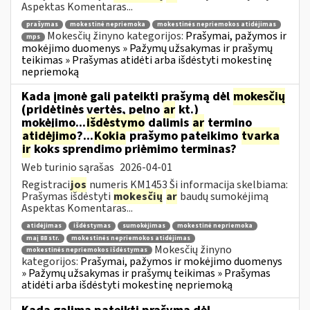
Aspektas Komentaras...
prašymas
mokestinė nepriemoka
mokestinės nepriemokos atidėjimas
Mokesčių žinyno kategorijos:
Prašymai, pažymos ir
mps
mokėjimo duomenys » Pažymų užsakymas ir prašymų
teikimas » Prašymas atidėti arba išdėstyti mokestinę
nepriemoką
Kada įmonė gali pateikti prašymą dėl
mokesčių
(pridėtinės vertės, pelno
ar
kt.)
mokėjimo...
išdėstymo
dalimis
ar
termino
atidėjimo
?...
Kokia
prašymo pateikimo
tvarka
ir
koks sprendimo priėmimo terminas?
Web turinio sąrašas
2026-04-01
Registraci
jos
numeris KM1453 Ši informacija skelbiama:
Prašymas išdėstyti
mokesčių
ar
baudų sumokėjimą
Aspektas Komentaras...
atidėjimas
išdėstymas
sumokėjimas
mokestinė nepriemoka
maį 88 str.
mokestinės nepriemokos atidėjimas
Mokesčių žinyno
mokestinės nepriemokos išdėstymas
kategorijos:
Prašymai, pažymos ir mokėjimo duomenys
» Pažymų užsakymas ir prašymų teikimas » Prašymas
atidėti arba išdėstyti mokestinę nepriemoką