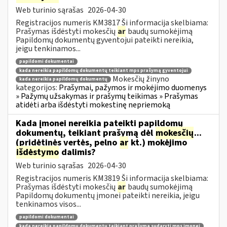
Web turinio sąrašas
2026-04-30
Registracijos numeris KM3817 Ši informacija skelbiama:
Prašymas išdėstyti mokesčių
ar
baudų sumokėjimą
Papildomų dokumentų gyventojui pateikti nereikia,
jeigu tenkinamos...
papildomi dokumentai
kada nereikia papildomų dokumentų teikiant mps prašymą gyventojui
Mokesčių žinyno
kada nereikia papildomų dokumentų
kategorijos:
Prašymai, pažymos ir mokėjimo duomenys
» Pažymų užsakymas ir prašymų teikimas » Prašymas
atidėti arba išdėstyti mokestinę nepriemoką
Kada įmonei nereikia pateikti papildomų
dokumentų, teikiant prašymą dėl
mokesčių
...
(pridėtinės vertės, pelno
ar
kt.) mokėjimo
išdėstymo
dalimis?
Web turinio sąrašas
2026-04-30
Registracijos numeris KM3819 Ši informacija skelbiama:
Prašymas išdėstyti mokesčių
ar
baudų sumokėjimą
Papildomų dokumentų įmonei pateikti nereikia, jeigu
tenkinamos visos...
papildomi dokumentai
kada nereikia papildomų dokumentų teikiant prašymą sudaryti mps įmonei