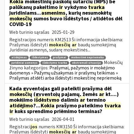
Kokia
mokestinių paskolų sutarčių (MPS) be
palūkanų pakeitimo
ir
vykdymo
tvarka
juridiniams...
asmenims
, kurių nesumokėtų
mokesčių
sumos buvo išdėstytos / atidėtos dėl
COVID-19
Web turinio sąrašas
2025-01-29
Registracijos numeris KM2513 Ši informacija skelbiama:
Prašymas išdėstyti
mokesčių
ar
baudų sumokėjimą
Juridiniai asmenys, sudarę mokestinės...
atidėjimas
išdėstymas
prašymai
mokestinė nepriemoka
Mokesčių
juridiniai asmenys
išdėstymo tvarka
ekstremali situacija
žinyno kategorijos:
Prašymai, pažymos ir mokėjimo
duomenys » Pažymų užsakymas ir prašymų teikimas »
Prašymas atidėti arba išdėstyti mokestinę nepriemoką
Kada gyventojas gali pateikti prašymą dėl
mokesčių
(gyventojų pajamų, žemės
ar
kt....)
mokėjimo
išdėstymo
dalimis
ar
termino
atidėjimo
?...
Kokia
prašymo pateikimo
tvarka
ir
koks sprendimo priėmimo terminas?
Web turinio sąrašas
2026-04-01
Registraci
jos
numeris KM3150 Ši informacija skelbiama:
Prašymas išdėstyti
mokesčių
ar
baudų sumokėjimą