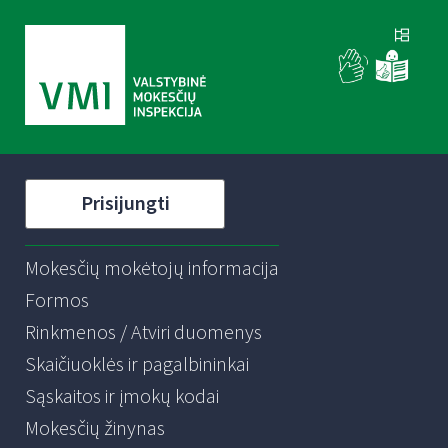
Prisijungti
Mokesčių mokėtojų informacija
Formos
Rinkmenos / Atviri duomenys
Skaičiuoklės ir pagalbininkai
Sąskaitos ir įmokų kodai
Mokesčių žinynas