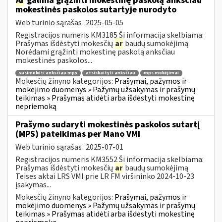
Ar
galima grąžinti mokestinę paskolą anksčiau
mokestinės paskolos sutartyje nurodyto
Web turinio sąrašas
2025-05-05
Registracijos numeris KM3185 Ši informacija skelbiama:
Prašymas išdėstyti mokesčių
ar
baudų sumokėjimą
Norėdami grąžinti mokestinę paskolą anksčiau
mokestinės paskolos...
susimokėti anksčiau mps
atsiskaityti anksčiau
mps mokėjimai
Mokesčių žinyno kategorijos:
Prašymai, pažymos ir
mokėjimo duomenys » Pažymų užsakymas ir prašymų
teikimas » Prašymas atidėti arba išdėstyti mokestinę
nepriemoką
Prašymo sudaryti mokestinės paskolos sutartį
(MPS) pateikimas per Mano VMI
Web turinio sąrašas
2025-07-01
Registracijos numeris KM3552 Ši informacija skelbiama:
Prašymas išdėstyti mokesčių
ar
baudų sumokėjimą
Teises aktai LRS VMI prie LR FM viršininko 2024-10-23
įsakymas...
Mokesčių žinyno kategorijos:
Prašymai, pažymos ir
mokėjimo duomenys » Pažymų užsakymas ir prašymų
teikimas » Prašymas atidėti arba išdėstyti mokestinę