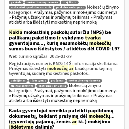
paskola
mokestinė nepriemoka
maį 88 str.
Mokesčių žinyno
mokestinės paskolos sutartis
paskolos sudarymas
kategorijos:
Prašymai, pažymos ir mokėjimo duomenys
» Pažymų užsakymas ir prašymų teikimas » Prašymas
atidėti arba išdėstyti mokestinę nepriemoką
Kokia
mokestinių paskolų sutarčių (MPS) be
palūkanų pakeitimo
ir
vykdymo
tvarka
gyventojams..., kurių nesumokėtų
mokesčių
sumos buvo išdėstytos / atidėtos dėl COVID-19?
Web turinio sąrašas
2025-01-29
Registracijos numeris KM2514 Ši informacija skelbiama:
Prašymas išdėstyti
mokesčių
ar
baudų sumokėjimą
Gyventojai, sudarę mokestinės paskolos...
atidėjimas
išdėstymas
prašymai
mokestinė nepriemoka
Mokesčių žinyno
fiziniai asmenys
ekstremali situacija
kategorijos:
Prašymai, pažymos ir mokėjimo duomenys
» Pažymų užsakymas ir prašymų teikimas » Prašymas
atidėti arba išdėstyti mokestinę nepriemoką
Kada gyventojui nereikia pateikti papildomų
dokumentų, teikiant prašymą dėl
mokesčių
...
(gyventojų pajamų, žemės
ar
kt.) mokėjimo
išdėstymo
dalimis?