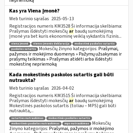
nepriemoką
Kas yra Viena Įmonė?
Web turinio sąrašas
2025-05-13
Registracijos numeris KM3528 Ši informacija skelbiama:
Prašymas išdėstyti mokesčių
ar
baudų sumokėjimą
Įmonė yra bet kuris ekonominę veiklą vykdantis fizinis...
viena įmonė
vienos įmonės deklaracija
mokestinė paskolos sutartis
Mokesčių žinyno kategorijos:
Prašymai,
paskolos sutartis
pažymos ir mokėjimo duomenys » Pažymų užsakymas ir
prašymų teikimas » Prašymas atidėti arba išdėstyti
mokestinę nepriemoką
Kada mokestinės paskolos sutartis gali būti
nutraukta?
Web turinio sąrašas
2026-04-02
Registracijos numeris KM3515 Ši informacija skelbiama:
Prašymas išdėstyti mokesčių
ar
baudų sumokėjimą
Mokestinės paskolos sutartis (toliau – MPS) gali būti
nutraukta,...
sutarties nutraukimas
mokestinės paskolos sutartis
Mokesčių
mokestinės paskolos nutraukimas
mps nutraukimas
žinyno kategorijos:
Prašymai, pažymos ir mokėjimo