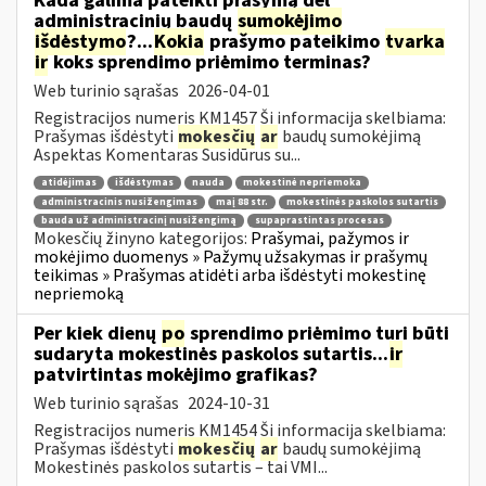
Kada galima pateikti prašymą dėl
administracinių baudų
sumokėjimo
išdėstymo
?...
Kokia
prašymo pateikimo
tvarka
ir
koks sprendimo priėmimo terminas?
Web turinio sąrašas
2026-04-01
Registracijos numeris KM1457 Ši informacija skelbiama:
Prašymas išdėstyti
mokesčių
ar
baudų sumokėjimą
Aspektas Komentaras Susidūrus su...
atidėjimas
išdėstymas
nauda
mokestinė nepriemoka
administracinis nusižengimas
maį 88 str.
mokestinės paskolos sutartis
bauda už administracinį nusižengimą
supaprastintas procesas
Mokesčių žinyno kategorijos:
Prašymai, pažymos ir
mokėjimo duomenys » Pažymų užsakymas ir prašymų
teikimas » Prašymas atidėti arba išdėstyti mokestinę
nepriemoką
Per kiek dienų
po
sprendimo priėmimo turi būti
sudaryta mokestinės paskolos sutartis...
ir
patvirtintas mokėjimo grafikas?
Web turinio sąrašas
2024-10-31
Registracijos numeris KM1454 Ši informacija skelbiama:
Prašymas išdėstyti
mokesčių
ar
baudų sumokėjimą
Mokestinės paskolos sutartis – tai VMI...