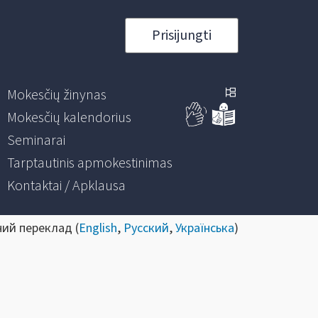
Prisijungti
Mokesčių žinynas
Mokesčių kalendorius
Seminarai
Tarptautinis apmokestinimas
Kontaktai / Apklausa
ний переклад (
English
,
Русский
,
Українська
)