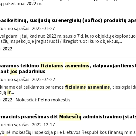
ų pakeitimai 2022 m.
pasikeitimų, susijusių su energinių (naftos) produktų ap
urinio sąrašas
2022-01-27
velgdami į tai, kad nuo 2022 m. sausio 7 d. kuro objektų eksploatu
čių inspekcijoje įregistruoti / išregistruoti kuro objektus,...
:
2022
paramos teikimo
fiziniams
asmenims
, dalyvaujantiems 
nant
jos
padarinius
urinio sąrašas
2022-07-22
škiname dėl teikiamos paramos
fiziniams
asmenims
, tiesiogiai
ciją
ir
...
:
2022
Mokesčiai:
Pelno mokestis
rmacinis pranešimas dėl
Mokesčių
administravimo įstaty
urinio sąrašas
2022-12-27
ybinė mokesčių inspekcija prie Lietuvos Respublikos finansų minist