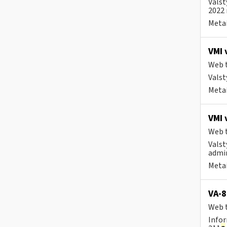
Valst
2022 
Metai
VMI 
Web t
Valst
Metai
VMI 
Web t
Valst
admin
Metai
VA-8
Web t
Infor