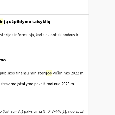
ir
jų užpildymo taisyklių
sterijos informuoja, kad siekiant sklandaus ir
imo
publikos finansų ministeri
jos
viršininko 2022 m.
istravimo įstatymo pakeitimai nuo 2023 m.
(toliau − AĮ) pakeitimu Nr. XIV-446[1], nuo 2023