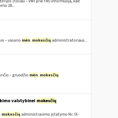
erijos (toliau – VMI prie FM) informuoja, kad
lio 28...
sio – vasario
mėn
.
mokesčių
administratoriaus...
kričio – gruodžio
mėn
.
mokesčių
kimo valstybinei
mokesčių
s
mokesčių
administravimo įstatymo Nr. IX-