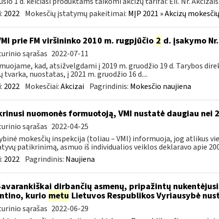
sio 1 d. keičiasi produktams taikomi akcizų tarifai: Eil. Nr. Akcizais.
:
2022
Mokesčių įstatymų pakeitimai:
MĮP 2021 » Akcizų mokesčių
VMI prie FM viršininko 2010 m. rugpjūčio
2
d. įsakymo Nr.
urinio sąrašas
2022-07-11
muojame, kad, atsižvelgdami į 2019 m. gruodžio 19 d. Tarybos dire
ų tvarka, nuostatas, į 2021 m. gruodžio 16 d....
:
2022
Mokesčiai:
Akcizai
Pagrindinis:
Mokesčio naujiena
krinusi nuomonės formuotoją, VMI nustatė daugiau nei 
urinio sąrašas
2022-04-25
ybinė mokesčių inspekcija (toliau – VMI) informuoja, jog atlikus 
tyvų patikrinimą, asmuo iš individualios veiklos deklaravo apie 200,
:
2022
Pagrindinis:
Naujiena
Savarankiškai dirbančių asmenų, pripažintų nukentėjusi
ntino, kurio
metu
Lietuvos Respublikos Vyriausybė nust
urinio sąrašas
2022-06-29