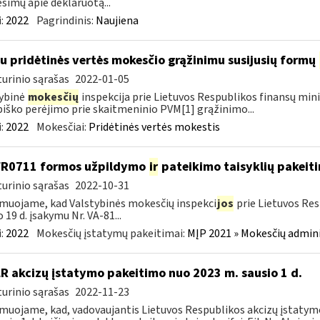
šimų apie deklaruotą...
:
2022
Pagrindinis:
Naujiena
su pridėtinės vertės mokesčio grąžinimu susijusių formų
urinio sąrašas
2022-01-05
ybinė
mokesčių
inspekcija prie Lietuvos Respublikos finansų mini
iško perėjimo prie skaitmeninio PVM[1] grąžinimo...
:
2022
Mokesčiai:
Pridėtinės vertės mokestis
FR0711 formos užpildymo
ir
pateikimo taisyklių pakeit
urinio sąrašas
2022-10-31
muojame, kad Valstybinės mokesčių inspekci
jos
prie Lietuvos Res
o 19 d. įsakymu Nr. VA-81...
:
2022
Mokesčių įstatymų pakeitimai:
MĮP 2021 » Mokesčių admin
LR akcizų įstatymo pakeitimo nuo 2023 m. sausio 1 d.
urinio sąrašas
2022-11-23
muojame, kad, vadovaujantis Lietuvos Respublikos akcizų įstatymo 