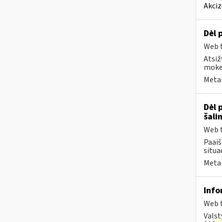
Akciz
Dėl 
Web t
Atsiž
mokes
Metai
Dėl 
šali
Web t
Paai
situa
Metai
Info
Web t
Valst