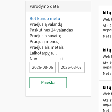
Parodymo data
kitų
Bet kuriuo metu
Web t
Praėjusią valandą
Atsiž
Paskutines 24 valandas
nepa
Praėjusią savaitę
Metai
Praėjusį mėnesį
Praėjusiais metais
kitų
Laikotarpyje…
Web t
Nuo
Iki
Atsiž
nepa
Metai
Paieška
kitų
Web t
Atsiž
nepa
Metai