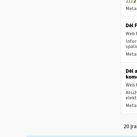
211
2
Metai
Dėl 
Web t
Infor
spalio
Metai
Dėl 
kome
Web t
Atsiž
elekt
Metai
20 Įra