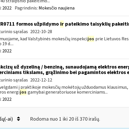
40 straipsnio pakeitimo...
:
2022
Pagrindinis:
Mokesčio naujiena
FR0711 formos užpildymo
ir
pateikimo taisyklių pakeit
urinio sąrašas
2022-10-28
muojame, kad Valstybinės mokesčių inspekci
jos
prie Lietuvos Res
 19 d....
:
2022
akcizų už dyzeliną / benziną, sunaudojamą elektros ene
rciniams tikslams, grąžinimo bei pagamintos elektros 
urinio sąrašas
2022-12-12
velgdami į praktikoje mokesčių mokėtojų užduodamus klausimus, s
ros energi
jos
gamybai generatoriuose komerciniams...
:
2022
šų(-ai)
Rodoma nuo 1 iki 20 iš 370 irašų.