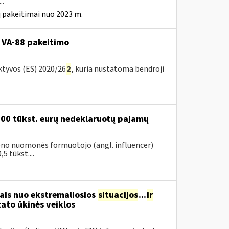
..
 pakeitimai nuo 2023 m.
 VA-88 pakeitimo
ktyvos (ES) 2020/26
2
, kuria nustatoma bendroji
200 tūkst. eurų nedeklaruotų pajamų
vieno nuomonės formuotojo (angl. influencer)
5 tūkst....
ais nuo ekstremaliosios
situacijos
...
ir
ato ūkinės veiklos