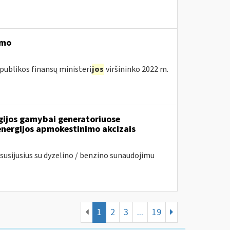
imo
publikos finansų ministeri
jos
viršininko 2022 m.
rgijos gamybai generatoriuose
energijos apmokestinimo akcizais
usijusius su dyzelino / benzino sunaudojimu
1
2
3
...
19