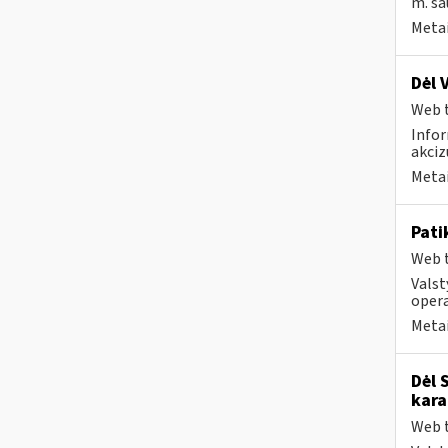
m. sau
Metai
Dėl 
Web t
Infor
akciz
Metai
Pati
Web t
Valst
opera
Metai
Dėl 
kara
Web t