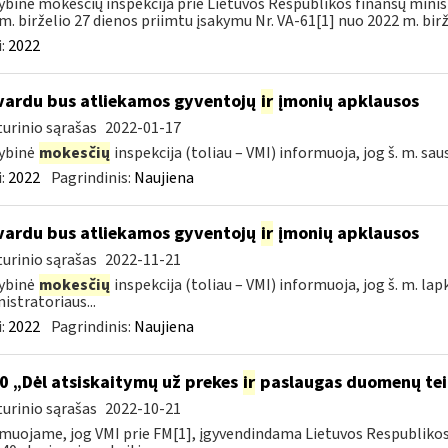
ybinė mokesčių inspekcija prie Lietuvos Respublikos finansų minist
m. birželio 27 dienos priimtu įsakymu Nr. VA-61[1] nuo 2022 m. birže
:
2022
vardu bus atliekamos gyventojų
ir
įmonių apklausos
urinio sąrašas
2022-01-17
ybinė
mokesčių
inspekcija (toliau – VMI) informuoja, jog š. m. sau
:
2022
Pagrindinis:
Naujiena
vardu bus atliekamos gyventojų
ir
įmonių apklausos
urinio sąrašas
2022-11-21
ybinė
mokesčių
inspekcija (toliau – VMI) informuoja, jog š. m. lap
istratoriaus...
:
2022
Pagrindinis:
Naujiena
0 „Dėl atsiskaitymų už prekes
ir
paslaugas duomenų tei
urinio sąrašas
2022-10-21
muojame, jog VMI prie FM[1], įgyvendindama Lietuvos Respubliko