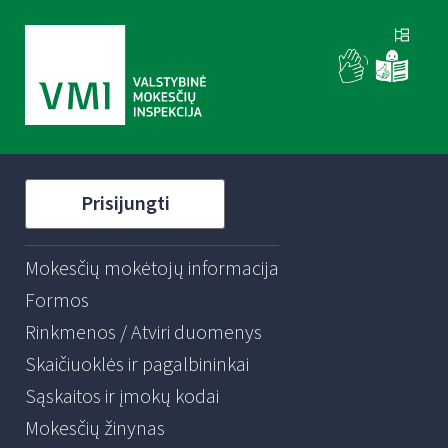
Prisijungti
Mokesčių mokėtojų informacija
Formos
Rinkmenos / Atviri duomenys
Skaičiuoklės ir pagalbininkai
Sąskaitos ir įmokų kodai
Mokesčių žinynas