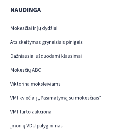
NAUDINGA
Mokesčiai ir jų dydžiai
Atsiskaitymas grynaisiais pinigais
Dažniausiai užduodami klausimai
Mokesčių ABC
Viktorina moksleiviams
VMI kviečia į „Pasimatymą su mokesčiais“
VMI turto aukcionai
Įmonių VDU palyginimas