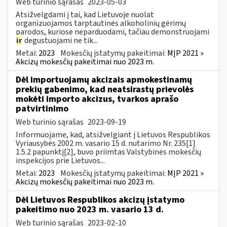
Web turinio sąrašas
2023-05-03
Atsižvelgdami į tai, kad Lietuvoje nuolat
organizuojamos tarptautinės alkoholinių gėrimų
parodos, kuriose neparduodami, tačiau demonstruojami
ir
degustuojami ne tik...
Metai:
2023
Mokesčių įstatymų pakeitimai:
MĮP 2021 »
Akcizų mokesčių pakeitimai nuo 2023 m.
Dėl importuojamų akcizais apmokestinamų
prekių gabenimo, kad neatsirastų prievolės
mokėti importo akcizus, tvarkos aprašo
patvirtinimo
Web turinio sąrašas
2023-09-19
Informuojame, kad, atsižvelgiant į Lietuvos Respublikos
Vyriausybės 2002 m. vasario 15 d. nutarimo Nr. 235[1]
1.5.2 papunktį[2], buvo priimtas Valstybinės mokesčių
inspekcijos prie Lietuvos...
Metai:
2023
Mokesčių įstatymų pakeitimai:
MĮP 2021 »
Akcizų mokesčių pakeitimai nuo 2023 m.
Dėl Lietuvos Respublikos akcizų įstatymo
pakeitimo nuo 2023 m. vasario 13 d.
Web turinio sąrašas
2023-02-10