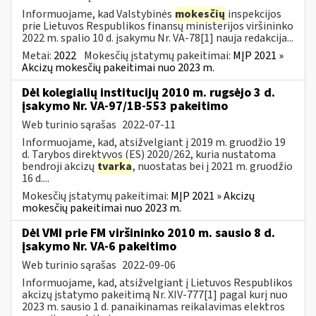
Informuojame, kad Valstybinės
mokesčių
inspekcijos
prie Lietuvos Respublikos finansų ministerijos viršininko
2022 m. spalio 10 d. įsakymu Nr. VA-78[1] nauja redakcija...
Metai:
2022
Mokesčių įstatymų pakeitimai:
MĮP 2021 »
Akcizų mokesčių pakeitimai nuo 2023 m.
Dėl kolegialių institucijų 2010 m. rugsėjo 3 d.
įsakymo Nr. VA-97/1B-553 pakeitimo
Web turinio sąrašas
2022-07-11
Informuojame, kad, atsižvelgiant į 2019 m. gruodžio 19
d. Tarybos direktyvos (ES) 2020/262, kuria nustatoma
bendroji akcizų
tvarka
, nuostatas bei į 2021 m. gruodžio
16 d....
Mokesčių įstatymų pakeitimai:
MĮP 2021 » Akcizų
mokesčių pakeitimai nuo 2023 m.
Dėl VMI prie FM viršininko 2010 m. sausio 8 d.
įsakymo Nr. VA-6 pakeitimo
Web turinio sąrašas
2022-09-06
Informuojame, kad, atsižvelgiant į Lietuvos Respublikos
akcizų įstatymo pakeitimą Nr. XIV-777[1] pagal kurį nuo
2023 m. sausio 1 d. panaikinamas reikalavimas elektros