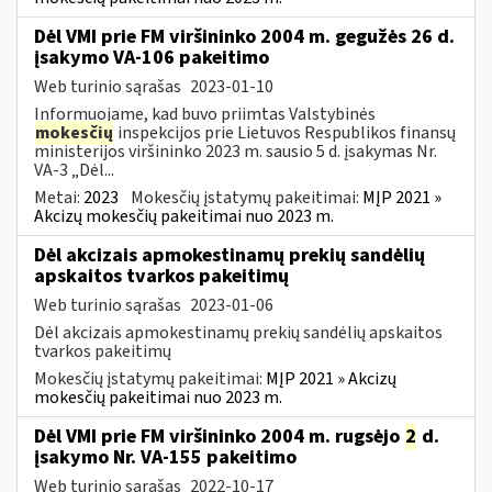
Dėl VMI prie FM viršininko 2004 m. gegužės 26 d.
įsakymo VA-106 pakeitimo
Web turinio sąrašas
2023-01-10
Informuojame, kad buvo priimtas Valstybinės
mokesčių
inspekcijos prie Lietuvos Respublikos finansų
ministerijos viršininko 2023 m. sausio 5 d. įsakymas Nr.
VA-3 „Dėl...
Metai:
2023
Mokesčių įstatymų pakeitimai:
MĮP 2021 »
Akcizų mokesčių pakeitimai nuo 2023 m.
Dėl akcizais apmokestinamų prekių sandėlių
apskaitos tvarkos pakeitimų
Web turinio sąrašas
2023-01-06
Dėl akcizais apmokestinamų prekių sandėlių apskaitos
tvarkos pakeitimų
Mokesčių įstatymų pakeitimai:
MĮP 2021 » Akcizų
mokesčių pakeitimai nuo 2023 m.
Dėl VMI prie FM viršininko 2004 m. rugsėjo
2
d.
įsakymo Nr. VA-155 pakeitimo
Web turinio sąrašas
2022-10-17