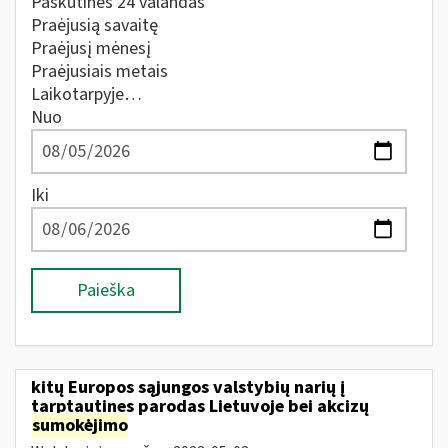
Paskutines 24 valandas
Praėjusią savaitę
Praėjusį mėnesį
Praėjusiais metais
Laikotarpyje…
Nuo
Iki
Paieška
kitų Europos sąjungos valstybių narių į
tarptautines parodas Lietuvoje bei akcizų
sumokėjimo