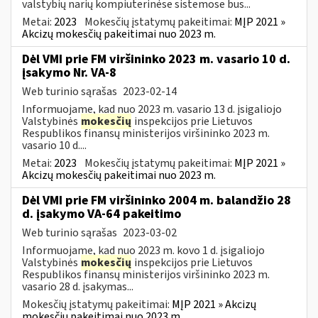
valstybių narių kompiuterinėse sistemose bus...
Metai:
2023
Mokesčių įstatymų pakeitimai:
MĮP 2021 »
Akcizų mokesčių pakeitimai nuo 2023 m.
Dėl VMI prie FM viršininko 2023 m. vasario 10 d.
įsakymo Nr. VA-8
Web turinio sąrašas
2023-02-14
Informuojame, kad nuo 2023 m. vasario 13 d. įsigaliojo
Valstybinės
mokesčių
inspekcijos prie Lietuvos
Respublikos finansų ministerijos viršininko 2023 m.
vasario 10 d....
Metai:
2023
Mokesčių įstatymų pakeitimai:
MĮP 2021 »
Akcizų mokesčių pakeitimai nuo 2023 m.
Dėl VMI prie FM viršininko 2004 m. balandžio 28
d. įsakymo VA-64 pakeitimo
Web turinio sąrašas
2023-03-02
Informuojame, kad nuo 2023 m. kovo 1 d. įsigaliojo
Valstybinės
mokesčių
inspekcijos prie Lietuvos
Respublikos finansų ministerijos viršininko 2023 m.
vasario 28 d. įsakymas...
Mokesčių įstatymų pakeitimai:
MĮP 2021 » Akcizų
mokesčių pakeitimai nuo 2023 m.