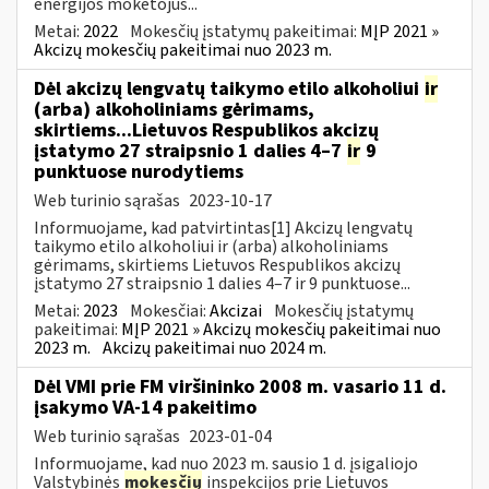
energijos mokėtojus...
Metai:
2022
Mokesčių įstatymų pakeitimai:
MĮP 2021 »
Akcizų mokesčių pakeitimai nuo 2023 m.
Dėl akcizų lengvatų taikymo etilo alkoholiui
ir
(arba) alkoholiniams gėrimams,
skirtiems...Lietuvos Respublikos akcizų
įstatymo 27 straipsnio 1 dalies 4–7
ir
9
punktuose nurodytiems
Web turinio sąrašas
2023-10-17
Informuojame, kad patvirtintas[1] Akcizų lengvatų
taikymo etilo alkoholiui ir (arba) alkoholiniams
gėrimams, skirtiems Lietuvos Respublikos akcizų
įstatymo 27 straipsnio 1 dalies 4–7 ir 9 punktuose...
Metai:
2023
Mokesčiai:
Akcizai
Mokesčių įstatymų
pakeitimai:
MĮP 2021 » Akcizų mokesčių pakeitimai nuo
2023 m.
Akcizų pakeitimai nuo 2024 m.
Dėl VMI prie FM viršininko 2008 m. vasario 11 d.
įsakymo VA-14 pakeitimo
Web turinio sąrašas
2023-01-04
Informuojame, kad nuo 2023 m. sausio 1 d. įsigaliojo
Valstybinės
mokesčių
inspekcijos prie Lietuvos