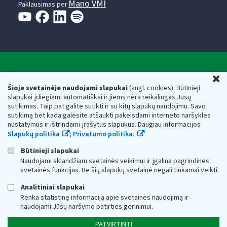
Mano VMI
Paklausimas per
Valstybinė mokesčių inspekcija prie Lietuvos
U
Respublikos finansų ministerijos
Šioje svetainėje naudojami slapukai
(angl. cookies). Būtinieji
slapukai įdiegiami automatiškai ir jiems nėra reikalingas Jūsų
Biudžetinė įstaiga. Juridinio asmens kodas — 188659752,
sutikimas. Taip pat galite sutikti ir su kitų slapukų naudojimu. Savo
adresas: Vasario 16-osios g. 14, 01107 Vilnius, Lietuva, el.paštas:
sutikimą bet kada galėsite atšaukti pakeisdami interneto naršyklės
vmi@vmi.lt
, E. pristatymo dėžutės adresas 188659752
nustatymus ir ištrindami įrašytus slapukus. Daugiau informacijos
Duomenys apie Valstybinę mokesčių inspekciją prie Lietuvos
Slapukų politika
;
Privatumo politika.
Respublikos finansų ministerijos kaupiami ir saugomi Juridinių
asmenų registre
Būtinieji slapukai
Naudojami sklandžiam svetainės veikimui ir įgalina pagrindines
svetainės funkcijas. Be šių slapukų svetainė negali tinkamai veikti.
Analitiniai slapukai
Renka statistinę informaciją apie svetainės naudojimą ir
naudojami Jūsų naršymo patirties gerinimui.
PATVIRTINTI