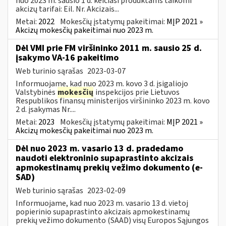
nuo 2023 m. sausio 1 d. keičiasi produktams taikomi
akcizų tarifai: Eil. Nr. Akcizais...
Metai:
2022
Mokesčių įstatymų pakeitimai:
MĮP 2021 »
Akcizų mokesčių pakeitimai nuo 2023 m.
Dėl VMI prie FM viršininko 2011 m. sausio 25 d.
įsakymo VA-16 pakeitimo
Web turinio sąrašas
2023-03-07
Informuojame, kad nuo 2023 m. kovo 3 d. įsigaliojo
Valstybinės
mokesčių
inspekcijos prie Lietuvos
Respublikos finansų ministerijos viršininko 2023 m. kovo
2 d. įsakymas Nr....
Metai:
2023
Mokesčių įstatymų pakeitimai:
MĮP 2021 »
Akcizų mokesčių pakeitimai nuo 2023 m.
Dėl nuo 2023 m. vasario 13 d. pradedamo
naudoti elektroninio supaprastinto akcizais
apmokestinamų prekių vežimo dokumento (e-
SAD)
Web turinio sąrašas
2023-02-09
Informuojame, kad nuo 2023 m. vasario 13 d. vietoj
popierinio supaprastinto akcizais apmokestinamų
prekių vežimo dokumento (SAAD) visų Europos Sąjungos