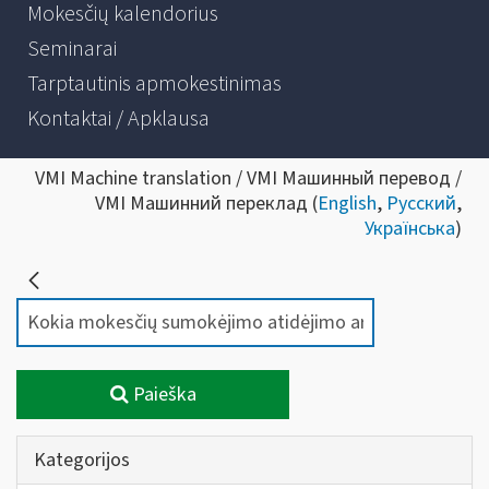
Mokesčių kalendorius
Seminarai
Tarptautinis apmokestinimas
Kontaktai / Apklausa
VMI Machine translation / VMI Машинный перевод /
VMI Машинний переклад (
English
,
Русский
,
Українська
)
Paieška
Kategorijos