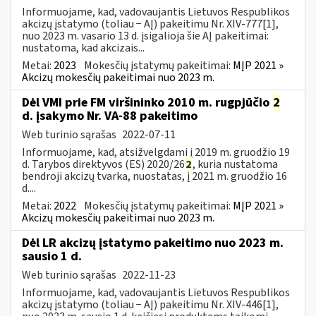
Informuojame, kad, vadovaujantis Lietuvos Respublikos
akcizų įstatymo (toliau − AĮ) pakeitimu Nr. XIV-777[1],
nuo 2023 m. vasario 13 d. įsigalioja šie AĮ pakeitimai:
nustatoma, kad akcizais...
Metai:
2023
Mokesčių įstatymų pakeitimai:
MĮP 2021 »
Akcizų mokesčių pakeitimai nuo 2023 m.
Dėl VMI prie FM viršininko 2010 m. rugpjūčio
2
d. įsakymo Nr. VA-88 pakeitimo
Web turinio sąrašas
2022-07-11
Informuojame, kad, atsižvelgdami į 2019 m. gruodžio 19
d. Tarybos direktyvos (ES) 2020/26
2
, kuria nustatoma
bendroji akcizų tvarka, nuostatas, į 2021 m. gruodžio 16
d....
Metai:
2022
Mokesčių įstatymų pakeitimai:
MĮP 2021 »
Akcizų mokesčių pakeitimai nuo 2023 m.
Dėl LR akcizų įstatymo pakeitimo nuo 2023 m.
sausio 1 d.
Web turinio sąrašas
2022-11-23
Informuojame, kad, vadovaujantis Lietuvos Respublikos
akcizų įstatymo (toliau − AĮ) pakeitimu Nr. XIV-446[1],