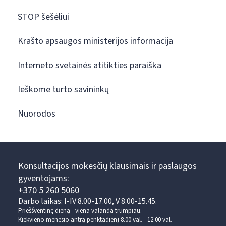
STOP šešėliui
Krašto apsaugos ministerijos informacija
Interneto svetainės atitikties paraiška
Ieškome turto savininkų
Nuorodos
Konsultacijos mokesčių klausimais ir paslaugos
gyventojams:
+370 5 260 5060
Darbo laikas: I-IV 8.00-17.00, V 8.00-15.45.
Prieššventinę dieną - viena valanda trumpiau.
Kiekvieno mėnesio antrą penktadienį 8.00 val. - 12.00 val.