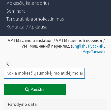
Mokesčių kalendorius
Seminarai
Tarptautinis apmokestinimas
Kontaktai / Apklausa
VMI Machine translation / VMI Машинный перевод /
VMI Машинний переклад (
English
,
Русский
,
Українська
)
Paieška
Parodymo data