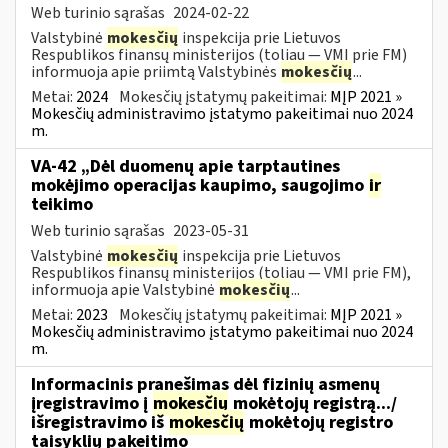
Web turinio sąrašas
2024-02-22
Valstybinė
mokesčių
inspekcija prie Lietuvos
Respublikos finansų ministerijos (toliau ― VMI prie FM)
informuoja apie priimtą Valstybinės
mokesčių
...
Metai:
2024
Mokesčių įstatymų pakeitimai:
MĮP 2021 »
Mokesčių administravimo įstatymo pakeitimai nuo 2024
m.
VA-42 „Dėl duomenų apie tarptautines
mokėjimo operacijas kaupimo, saugojimo
ir
teikimo
Web turinio sąrašas
2023-05-31
Valstybinė
mokesčių
inspekcija prie Lietuvos
Respublikos finansų ministerijos (toliau ― VMI prie FM),
informuoja apie Valstybinė
mokesčių
...
Metai:
2023
Mokesčių įstatymų pakeitimai:
MĮP 2021 »
Mokesčių administravimo įstatymo pakeitimai nuo 2024
m.
Informacinis pranešimas dėl fizinių asmenų
įregistravimo į
mokesčių
mokėtojų registrą.../
išregistravimo iš
mokesčių
mokėtojų registro
taisyklių pakeitimo