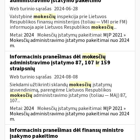
administravimo įstatymo pakeitimo
Web turinio sąrašas
2024-06-28
Valstybinė
mokesčių
inspekcija prie Lietuvos
Respublikos finansų ministerijos (toliau — VMI prie FM)
informuoja apie Lietuvos Respublikos
mokesčių
...
Metai:
2024
Mokesčių įstatymų pakeitimai:
MĮP 2021 »
Mokesčių administravimo įstatymo pakeitimai nuo 2024
m.
Informacinis pranešimas dėl
mokesčių
administravimo įstatymo 87, 107
ir
159
straipsnių
Web turinio sąrašas
2024-08-08
Siekdami užtikrinti sklandų
mokesčių
įstatymų
įgyvendinimą, parengėme Lietuvos Respublikos
mokesčių
administravimo įstatymo (toliau — MAĮ) 87,
107...
Metai:
2024
Mokesčių įstatymų pakeitimai:
MĮP 2021 »
Mokesčių administravimo įstatymo pakeitimai nuo 2024
m.
Informacinis pranešimas dėl finansų ministro
įsakymo pakeitimo