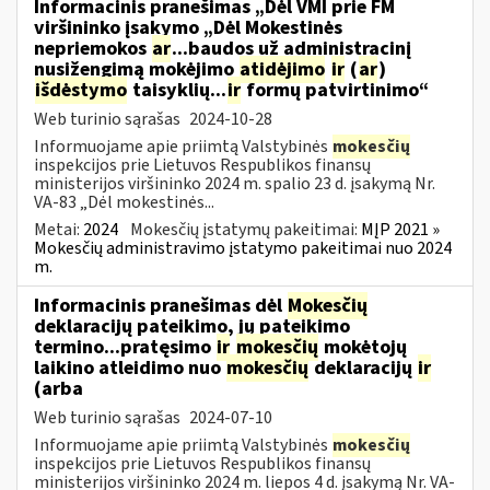
Informacinis pranešimas „Dėl VMI prie FM
viršininko įsakymo „Dėl Mokestinės
nepriemokos
ar
...baudos už administracinį
nusižengimą mokėjimo
atidėjimo
ir
(
ar
)
išdėstymo
taisyklių...
ir
formų patvirtinimo“
Web turinio sąrašas
2024-10-28
Informuojame apie priimtą Valstybinės
mokesčių
inspekcijos prie Lietuvos Respublikos finansų
ministerijos viršininko 2024 m. spalio 23 d. įsakymą Nr.
VA-83 „Dėl mokestinės...
Metai:
2024
Mokesčių įstatymų pakeitimai:
MĮP 2021 »
Mokesčių administravimo įstatymo pakeitimai nuo 2024
m.
Informacinis pranešimas dėl
Mokesčių
deklaracijų pateikimo, jų pateikimo
termino...pratęsimo
ir
mokesčių
mokėtojų
laikino atleidimo nuo
mokesčių
deklaracijų
ir
(arba
Web turinio sąrašas
2024-07-10
Informuojame apie priimtą Valstybinės
mokesčių
inspekcijos prie Lietuvos Respublikos finansų
ministerijos viršininko 2024 m. liepos 4 d. įsakymą Nr. VA-