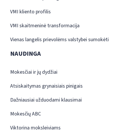
VMI kliento profilis
VMI skaitmeninė transformacija
Vienas langelis prievolėms valstybei sumokėti
NAUDINGA
Mokesčiai ir jų dydžiai
Atsiskaitymas grynaisiais pinigais
Dažniausiai užduodami klausimai
Mokesčių ABC
Viktorina moksleiviams