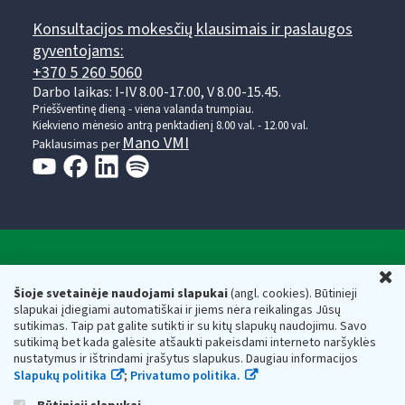
Konsultacijos mokesčių klausimais ir paslaugos
gyventojams:
+370 5 260 5060
Darbo laikas: I-IV 8.00-17.00, V 8.00-15.45.
Prieššventinę dieną - viena valanda trumpiau.
Kiekvieno mėnesio antrą penktadienį 8.00 val. - 12.00 val.
Mano VMI
Paklausimas per
Valstybinė mokesčių inspekcija prie Lietuvos
U
Respublikos finansų ministerijos
Šioje svetainėje naudojami slapukai
(angl. cookies). Būtinieji
slapukai įdiegiami automatiškai ir jiems nėra reikalingas Jūsų
Biudžetinė įstaiga. Juridinio asmens kodas — 188659752,
sutikimas. Taip pat galite sutikti ir su kitų slapukų naudojimu. Savo
adresas: Vasario 16-osios g. 14, 01107 Vilnius, Lietuva, el.paštas:
sutikimą bet kada galėsite atšaukti pakeisdami interneto naršyklės
vmi@vmi.lt
, E. pristatymo dėžutės adresas 188659752
nustatymus ir ištrindami įrašytus slapukus. Daugiau informacijos
Duomenys apie Valstybinę mokesčių inspekciją prie Lietuvos
Slapukų politika
;
Privatumo politika.
Respublikos finansų ministerijos kaupiami ir saugomi Juridinių
asmenų registre