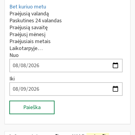
Bet kuriuo metu
Praėjusią valandą
Paskutines 24 valandas
Praėjusią savaitę
Praėjusį mėnesį
Praėjusiais metais
Laikotarpyje…
Nuo
Iki
Paieška