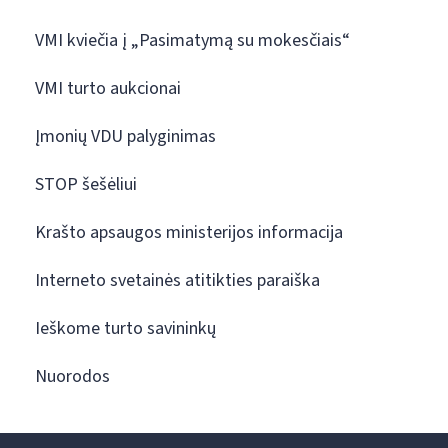
VMI kviečia į „Pasimatymą su mokesčiais“
VMI turto aukcionai
Įmonių VDU palyginimas
STOP šešėliui
Krašto apsaugos ministerijos informacija
Interneto svetainės atitikties paraiška
Ieškome turto savininkų
Nuorodos