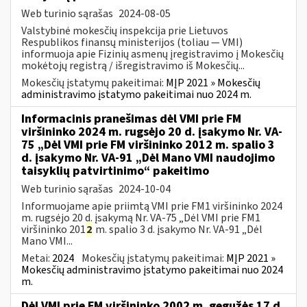
Web turinio sąrašas
2024-08-05
Valstybinė mokesčių inspekcija prie Lietuvos
Respublikos finansų ministerijos (toliau — VMI)
informuoja apie Fizinių asmenų įregistravimo į Mokesčių
mokėtojų registrą / išregistravimo iš Mokesčių...
Mokesčių įstatymų pakeitimai:
MĮP 2021 » Mokesčių
administravimo įstatymo pakeitimai nuo 2024 m.
Informacinis pranešimas dėl VMI prie FM
viršininko 2024 m. rugsėjo 20 d. įsakymo Nr. VA-
75 „Dėl VMI prie FM viršininko 2012 m. spalio 3
d. įsakymo Nr. VA-91 „Dėl Mano VMI naudojimo
taisyklių patvirtinimo“ pakeitimo
Web turinio sąrašas
2024-10-04
Informuojame apie priimtą VMI prie FM1 viršininko 2024
m. rugsėjo 20 d. įsakymą Nr. VA-75 „Dėl VMI prie FM1
viršininko 201
2
m. spalio 3 d. įsakymo Nr. VA-91 „Dėl
Mano VMI...
Metai:
2024
Mokesčių įstatymų pakeitimai:
MĮP 2021 »
Mokesčių administravimo įstatymo pakeitimai nuo 2024
m.
Dėl VMI prie FM viršininko 2002 m. gegužės 17 d.