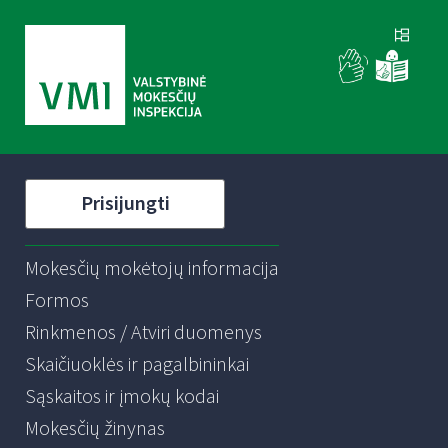
Prisijungti
Mokesčių mokėtojų informacija
Formos
Rinkmenos / Atviri duomenys
Skaičiuoklės ir pagalbininkai
Sąskaitos ir įmokų kodai
Mokesčių žinynas