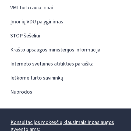
VMI turto aukcionai
Įmonių VDU palyginimas
STOP šešėliui
Krašto apsaugos ministerijos informacija
Interneto svetainės atitikties paraiška
Ieškome turto savininkų
Nuorodos
Konsultacijos mokesčių klausimais ir paslaugos
gyventojams: