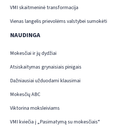
VMI skaitmeninė transformacija
Vienas langelis prievolėms valstybei sumokėti
NAUDINGA
Mokesčiai ir jų dydžiai
Atsiskaitymas grynaisiais pinigais
Dažniausiai užduodami klausimai
Mokesčių ABC
Viktorina moksleiviams
VMI kviečia į „Pasimatymą su mokesčiais“