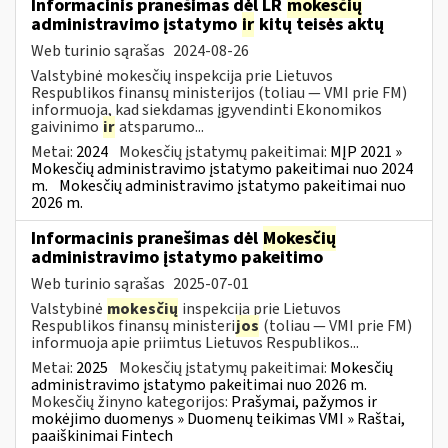
Informacinis pranešimas dėl LR
mokesčių
administravimo įstatymo
ir
kitų teisės aktų
Web turinio sąrašas
2024-08-26
Valstybinė mokesčių inspekcija prie Lietuvos
Respublikos finansų ministerijos (toliau — VMI prie FM)
informuoja, kad siekdamas įgyvendinti Ekonomikos
gaivinimo
ir
atsparumo...
Metai:
2024
Mokesčių įstatymų pakeitimai:
MĮP 2021 »
Mokesčių administravimo įstatymo pakeitimai nuo 2024
m.
Mokesčių administravimo įstatymo pakeitimai nuo
2026 m.
Informacinis pranešimas dėl
Mokesčių
administravimo įstatymo pakeitimo
Web turinio sąrašas
2025-07-01
Valstybinė
mokesčių
inspekcija prie Lietuvos
Respublikos finansų ministeri
jos
(toliau — VMI prie FM)
informuoja apie priimtus Lietuvos Respublikos...
Metai:
2025
Mokesčių įstatymų pakeitimai:
Mokesčių
administravimo įstatymo pakeitimai nuo 2026 m.
Mokesčių žinyno kategorijos:
Prašymai, pažymos ir
mokėjimo duomenys » Duomenų teikimas VMI » Raštai,
paaiškinimai Fintech