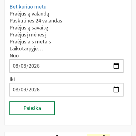
Bet kuriuo metu
Praėjusią valandą
Paskutines 24 valandas
Praėjusią savaitę
Praėjusį mėnesį
Praėjusiais metais
Laikotarpyje…
Nuo
Iki
Paieška