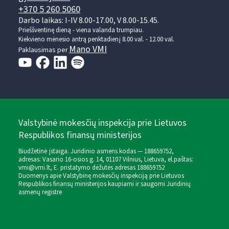
+370 5 260 5060
Darbo laikas: I-IV 8.00-17.00, V 8.00-15.45.
Prieššventinę dieną - viena valanda trumpiau.
Kiekvieno mėnesio antrą penktadienį 8.00 val. - 12.00 val.
Mano VMI
Paklausimas per
Valstybinė mokesčių inspekcija prie Lietuvos
Respublikos finansų ministerijos
Biudžetinė įstaiga. Juridinio asmens kodas — 188659752,
adresas: Vasario 16-osios g. 14, 01107 Vilnius, Lietuva, el.paštas:
vmi@vmi.lt
, E. pristatymo dėžutės adresas 188659752
Duomenys apie Valstybinę mokesčių inspekciją prie Lietuvos
Respublikos finansų ministerijos kaupiami ir saugomi Juridinių
asmenų registre