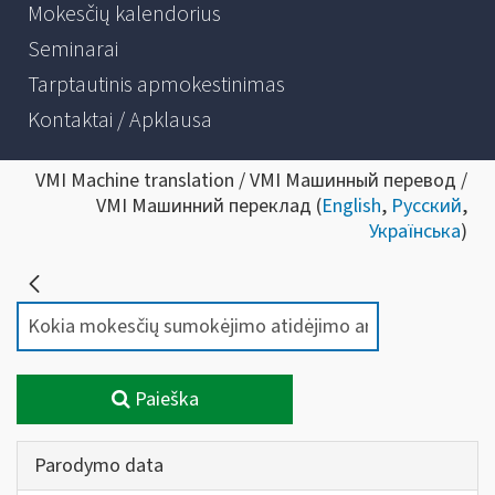
Mokesčių kalendorius
Seminarai
Tarptautinis apmokestinimas
Kontaktai / Apklausa
VMI Machine translation / VMI Машинный перевод /
VMI Машинний переклад (
English
,
Русский
,
Українська
)
Paieška
Parodymo data