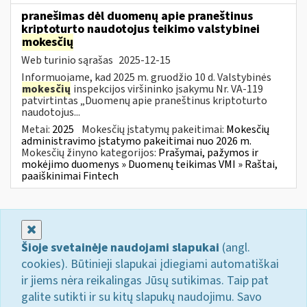
pranešimas dėl duomenų apie praneštinus
kriptoturto naudotojus teikimo valstybinei
mokesčių
Web turinio sąrašas
2025-12-15
Informuojame, kad 2025 m. gruodžio 10 d. Valstybinės
mokesčių
inspekcijos viršininko įsakymu Nr. VA-119
patvirtintas „Duomenų apie praneštinus kriptoturto
naudotojus...
Metai:
2025
Mokesčių įstatymų pakeitimai:
Mokesčių
administravimo įstatymo pakeitimai nuo 2026 m.
Mokesčių žinyno kategorijos:
Prašymai, pažymos ir
mokėjimo duomenys » Duomenų teikimas VMI » Raštai,
paaiškinimai Fintech
Uždaryti
Šioje svetainėje naudojami slapukai
(angl.
cookies). Būtinieji slapukai įdiegiami automatiškai
ir jiems nėra reikalingas Jūsų sutikimas. Taip pat
galite sutikti ir su kitų slapukų naudojimu. Savo