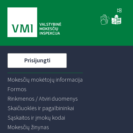
Prisijungti
Mokesčių mokėtojų informacija
Formos
Rinkmenos / Atviri duomenys
Skaičiuoklės ir pagalbininkai
Sąskaitos ir įmokų kodai
Mokesčių žinynas