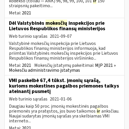
kodekso (toliau — ANK) 96, 98, 99, 100, 101
ir
150
straipsnių pakeitimo...
Metai:
2021
Dėl Valstybinės
mokesčių
inspekcijos prie
Lietuvos Respublikos finansų ministerijos
Web turinio sąrašas
2021-09-07
Valstybinė mokesčių inspekcija prie Lietuvos
Respublikos finansų ministerijos informuoja, kad
priimtas Valstybinės mokesčių inspekcijos prie Lietuvos
Respublikos finansų ministerijos viršininko...
Metai:
2021
Mokesčių įstatymų pakeitimai:
MĮP 2021 »
Mokesčiu administravimo įstatymas
VMI paskelbė 67,4 tūkst. įmonių sąrašą,
kurioms mokestines pagalbos priemones taikys
ateinantį pusmetį
Web turinio sąrašas
2021-01-06
Daugiau kaip 50 proc. įmonių mokestinės pagalbos
priemonės yra pratęstos, jos buvo taikomos
ir
anksčiau.
Naujai sudarytas įmonių sąrašas yra skelbiamas VMI
interneto...
Metai:
2021