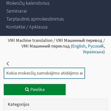
Mokesčių kalendorius
Seminarai
Tarptautinis apmokestinimas
Kontaktai / Apklausa
VMI Machine translation / VMI Машинный перевод /
VMI Машинний переклад (
English
,
Русский
,
Українська
)
Paieška
Kategorijos