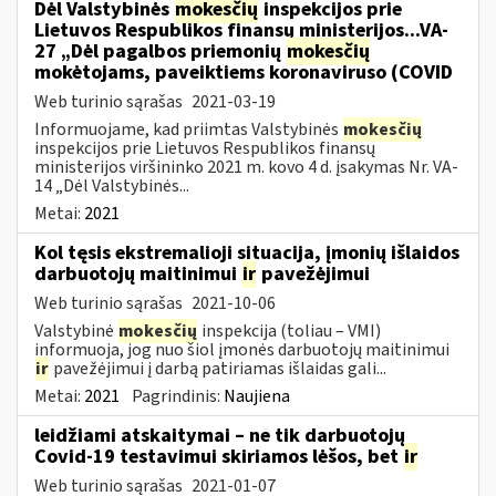
Dėl Valstybinės
mokesčių
inspekcijos prie
Lietuvos Respublikos finansų ministerijos...VA-
27 „Dėl pagalbos priemonių
mokesčių
mokėtojams, paveiktiems koronaviruso (COVID
Web turinio sąrašas
2021-03-19
Informuojame, kad priimtas Valstybinės
mokesčių
inspekcijos prie Lietuvos Respublikos finansų
ministerijos viršininko 2021 m. kovo 4 d. įsakymas Nr. VA-
14 „Dėl Valstybinės...
Metai:
2021
Kol tęsis ekstremalioji situacija, įmonių išlaidos
darbuotojų maitinimui
ir
pavežėjimui
Web turinio sąrašas
2021-10-06
Valstybinė
mokesčių
inspekcija (toliau – VMI)
informuoja, jog nuo šiol įmonės darbuotojų maitinimui
ir
pavežėjimui į darbą patiriamas išlaidas gali...
Metai:
2021
Pagrindinis:
Naujiena
leidžiami atskaitymai – ne tik darbuotojų
Covid-19 testavimui skiriamos lėšos, bet
ir
Web turinio sąrašas
2021-01-07