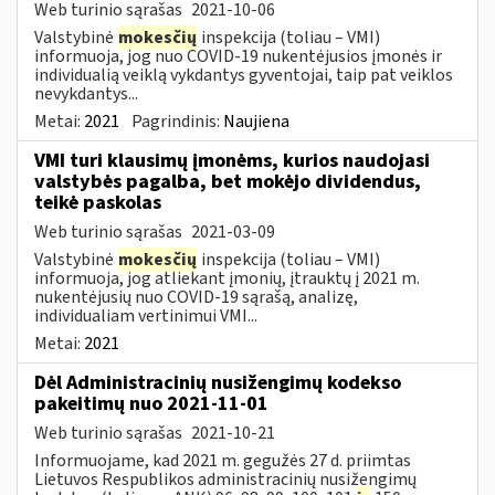
Web turinio sąrašas
2021-10-06
Valstybinė
mokesčių
inspekcija (toliau – VMI)
informuoja, jog nuo COVID-19 nukentėjusios įmonės ir
individualią veiklą vykdantys gyventojai, taip pat veiklos
nevykdantys...
Metai:
2021
Pagrindinis:
Naujiena
VMI turi klausimų įmonėms, kurios naudojasi
valstybės pagalba, bet mokėjo dividendus,
teikė paskolas
Web turinio sąrašas
2021-03-09
Valstybinė
mokesčių
inspekcija (toliau – VMI)
informuoja, jog atliekant įmonių, įtrauktų į 2021 m.
nukentėjusių nuo COVID-19 sąrašą, analizę,
individualiam vertinimui VMI...
Metai:
2021
Dėl Administracinių nusižengimų kodekso
pakeitimų nuo 2021-11-01
Web turinio sąrašas
2021-10-21
Informuojame, kad 2021 m. gegužės 27 d. priimtas
Lietuvos Respublikos administracinių nusižengimų