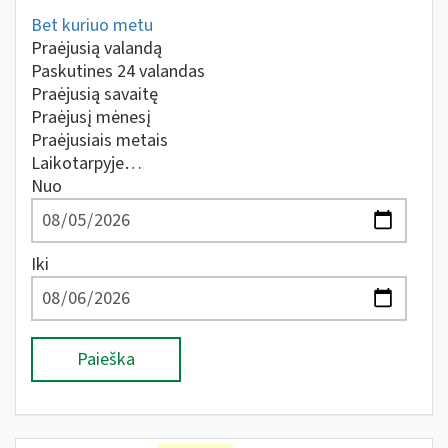
Bet kuriuo metu
Praėjusią valandą
Paskutines 24 valandas
Praėjusią savaitę
Praėjusį mėnesį
Praėjusiais metais
Laikotarpyje…
Nuo
Iki
Paieška