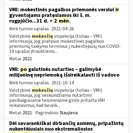
VMI: mokestinės pagalbos priemonės verslui
ir
gyventojams pratęsiamos iki š. m.
rugpjūčio...31 d. +
2
mėn
.
Web turinio sąrašas
2021-04-26
Valstybinė
mokesčių
inspekcija (toliau – VMI)
informuoja, jog pratęsus mokestinės pagalbos
priemonių taikymo terminus į nukentėjusių nuo COVID-
19 sąrašus įtrauktiems...
Metai:
2021
VMI:
po
galutinės nutarties – galimybė
milijoninę nepriemoką išsireikalauti iš vadovo
Web turinio sąrašas
2021-10-14
Valstybinė
mokesčių
inspekcija (toliau – VMI)
informuoja, jog neskundžiama nutartimi
pasibaigusiame teisminiame ginče pritarta VMI
reikalavimui, kad beveik...
Metai:
2021
Pagrindinis:
Naujiena
Dėl savarankiškai dirbančių asmenų, pripažintų
nukentėjusiais nuo ekstremaliosios