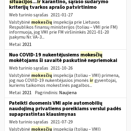
situacijos
...
ir
karantino, sąrašo sudarymo
kriterijų tvarkos aprašo patvirtinimo
Web turinio sąrašas
2021-01-27
Valstybinė
mokesčių
inspekcija prie Lietuvos
Respublikos finansų ministerijos (toliau – VMI prie FM)
informuoja, jog VMI prie FM viršininkės 2021-01-20
įsakymu Nr. VA-3...
Metai:
2021
Nuo COVID-19 nukentėjusiems
mokesčių
mokėtojams ši savaitė paskutinė nepriemokai
Web turinio sąrašas
2021-10-26
Valstybinė
mokesčių
inspekcija (toliau – VMI) primena,
jog nuo COVID-19 nukentėjusios įmonės
ir
gyventojai,
kuriems taikomos mokestinės pagalbos...
Metai:
2021
Pagrindinis:
Naujiena
Pateikti duomenis VMI apie automobilių
naudojimą privatiems poreikiams verslui padės
supaprastintas klausimynas
Web turinio sąrašas
2021-07-29
Valstybinė
mokesčių
inspekcija (toliau – VMI)