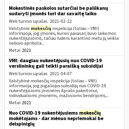
Mokestinės paskolos sutarčiai be palūkanų
sudaryti įmonės turi dar savaitę laiko
Web turinio sąrašas
2021-02-22
Valstybinė
mokesčių
inspekcija (toliau – VMI)
informuoja, jog įmonės, kurios pavasarį buvo laikomos
nukentėjusiomis, tačiau rudens karantino metu jų veikla
nebuvo apribota...
Metai:
2021
VMI: daugiau nukentėjusių nuo COVID-19
verslininkų gali teikti paraišką subsidijai
Web turinio sąrašas
2021-04-07
Valstybinė mokesčių inspekcija (toliau – VMI)
informuoja, jog įsigaliojus subsidijų nuo COVID-19
nukentėjusioms įmonėms Aprašo pakeitimui,
individualioms įmonėms, mažosioms bendrijoms,...
Metai:
2021
Nuo COVID-19 nukentėjusiems
mokesčių
mokėtojams - dar mėnuo nepriemokai be
delspinigių