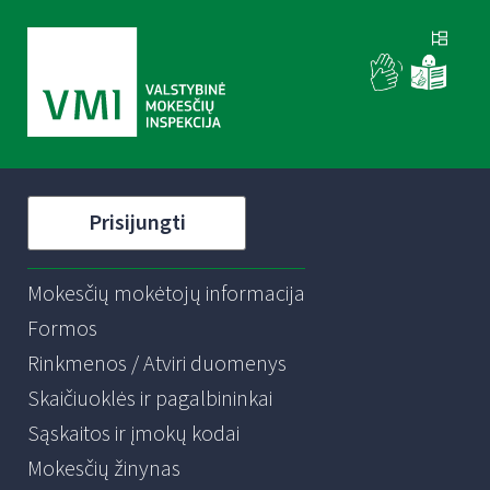
Prisijungti
Mokesčių mokėtojų informacija
Formos
Rinkmenos / Atviri duomenys
Skaičiuoklės ir pagalbininkai
Sąskaitos ir įmokų kodai
Mokesčių žinynas