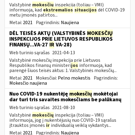
Valstybinė
mokesčių
inspekcija (toliau – VMI)
informuoja, kad
ekstremalios
situacijos
dėl COVID-19
metu įmonės patirtos...
Metai:
2021
Pagrindinis:
Naujiena
DĖL TEISĖS AKTŲ (VALSTYBINĖS
MOKESČIŲ
INSPEKCIJOS PRIE LIETUVOS RESPUBLIKOS
FINANSŲ...VA-27
IR
VA-28)
Web turinio sąrašas
2021-04-13
Valstybinė mokesčių inspekcija prie Lietuvos
Respublikos finansų ministeri
jos
informuoja, kad
parengė šiuos teisės aktus: 1. Valstybinės mokesčių...
Metai:
2021
Mokesčiai:
Pelno mokestis
Pagrindinis:
Mokesčio naujiena
Nuo COVID-19 nukentėję
mokesčių
mokėtojai
dar turi tris savaites mokesčiams be palūkanų
Web turinio sąrašas
2021-08-10
Valstybinė
mokesčių
inspekcija (toliau – VMI)
informuoja, jog į nukentėjusių nuo COVID-19 sąrašus
įtrauktos įmonės
ir
individualią veiklą vykdantys...
Metai:
2021
Pagrindinis:
Naujiena