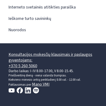
Interneto svetainės atitikties paraiška
Ieškome turto savininkų
Nuorodos
Konsultacijos mokesčių klausimais ir paslaugos
gyventojams:
+370 5 260 5060
Darbo laikas: I-IV 8.00-17.00, V 8.00-15.45.
Prieššventinę dieną - viena valanda trumpiau.
Kiekvieno mėnesio antrą penktadienį 8.00 val. - 12.00 val.
Mano VMI
Paklausimas per