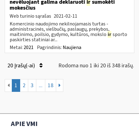
nevėluojant galima deklaruoti
ir
sumokėti
mokesčius
Web turinio sąrašas
2021-02-11
Komercinio naudojimo nekilnojamasis turtas -
administracinės, viešbučių, paslaugų, prekybos,
maitinimo, poilsio, gydymo, kultūros, mokslo
ir
sporto
paskirties statiniai ar...
Metai:
2021
Pagrindinis:
Naujiena
20 Įrašų(-ai)
Rodoma nuo 1 iki 20 iš 348 irašų.
1
2
3
...
18
APIE VMI