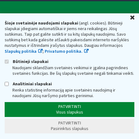
Valstybinė mokesčių inspekcija prie Lietuvos
U
Respublikos finansų ministerijos
Šioje svetainėje naudojami slapukai
(angl. cookies). Būtinieji
slapukai įdiegiami automatiškai ir jiems nėra reikalingas Jūsų
Biudžetinė įstaiga. Juridinio asmens kodas — 188659752,
sutikimas. Taip pat galite sutikti ir su kitų slapukų naudojimu. Savo
adresas: Vasario 16-osios g. 14, 01107 Vilnius, Lietuva, el.paštas:
sutikimą bet kada galėsite atšaukti pakeisdami interneto naršyklės
vmi@vmi.lt
, E. pristatymo dėžutės adresas 188659752
nustatymus ir ištrindami įrašytus slapukus. Daugiau informacijos
Duomenys apie Valstybinę mokesčių inspekciją prie Lietuvos
Slapukų politika
;
Privatumo politika.
Respublikos finansų ministerijos kaupiami ir saugomi Juridinių
asmenų registre
Būtinieji slapukai
Naudojami sklandžiam svetainės veikimui ir įgalina pagrindines
svetainės funkcijas. Be šių slapukų svetainė negali tinkamai veikti.
Analitiniai slapukai
Renka statistinę informaciją apie svetainės naudojimą ir
naudojami Jūsų naršymo patirties gerinimui.
PATVIRTINTI
Visus slapukus
PATVIRTINTI
Pasirinktus slapukus