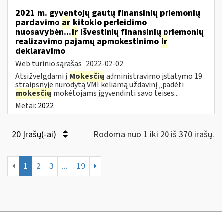
2021 m. gyventojų gautų finansinių priemonių
pardavimo
ar
kitokio perleidimo
nuosavybėn...
ir
išvestinių finansinių priemonių
realizavimo pajamų apmokestinimo
ir
deklaravimo
Web turinio sąrašas
2022-02-02
Atsižvelgdami į
Mokesčių
administravimo įstatymo 19
straipsnyje nurodytą VMI keliamą uždavinį „padėti
mokesčių
mokėtojams įgyvendinti savo teises...
Metai:
2022
20 Įrašų(-ai)
Rodoma nuo 1 iki 20 iš 370 irašų.
1
2
3
...
19