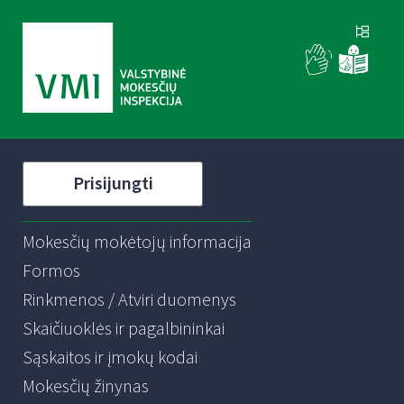
Prisijungti
Mokesčių mokėtojų informacija
Formos
Rinkmenos / Atviri duomenys
Skaičiuoklės ir pagalbininkai
Sąskaitos ir įmokų kodai
Mokesčių žinynas