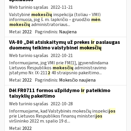
Web turinio sąrašas
2022-11-21
Valstybinė
mokesčių
inspekcija (toliau – VMI)
informuoja, jog š. m. lapkričio – gruodžio
mėn
.
mokesčių
administratoriaus...
Metai:
2022
Pagrindinis:
Naujiena
VA-80 „Dėl atsiskaitymų už prekes
ir
paslaugas
duomenų teikimo valstybinei
mokesčių
Web turinio sąrašas
2022-10-21
Informuojame, jog VMI prie FM[1], įgyvendindama
Lietuvos Respublikos
mokesčių
administravimo
įstatymo Nr. IX-211
2
40 straipsnio pakeitimo...
Metai:
2022
Pagrindinis:
Mokesčio naujiena
Dėl FR0711 formos užpildymo
ir
pateikimo
taisyklių pakeitimo
Web turinio sąrašas
2022-10-28
Informuojame, kad Valstybinės mokesčių inspekci
jos
prie Lietuvos Respublikos finansų ministeri
jos
viršininko 2022 m. spalio 19 d....
Metai:
2022