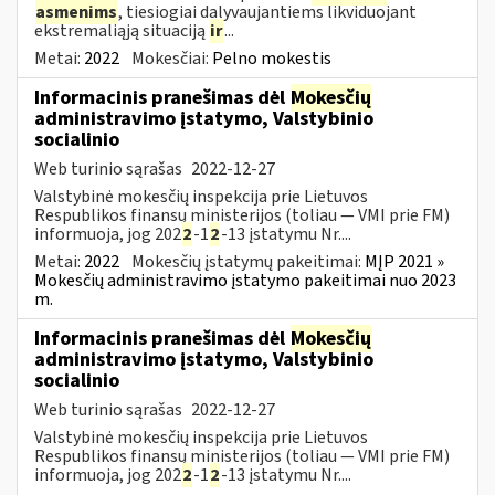
asmenims
, tiesiogiai dalyvaujantiems likviduojant
ekstremaliąją situaciją
ir
...
Metai:
2022
Mokesčiai:
Pelno mokestis
Informacinis pranešimas dėl
Mokesčių
administravimo įstatymo, Valstybinio
socialinio
Web turinio sąrašas
2022-12-27
Valstybinė mokesčių inspekcija prie Lietuvos
Respublikos finansų ministerijos (toliau — VMI prie FM)
informuoja, jog 202
2
-1
2
-13 įstatymu Nr....
Metai:
2022
Mokesčių įstatymų pakeitimai:
MĮP 2021 »
Mokesčių administravimo įstatymo pakeitimai nuo 2023
m.
Informacinis pranešimas dėl
Mokesčių
administravimo įstatymo, Valstybinio
socialinio
Web turinio sąrašas
2022-12-27
Valstybinė mokesčių inspekcija prie Lietuvos
Respublikos finansų ministerijos (toliau — VMI prie FM)
informuoja, jog 202
2
-1
2
-13 įstatymu Nr....