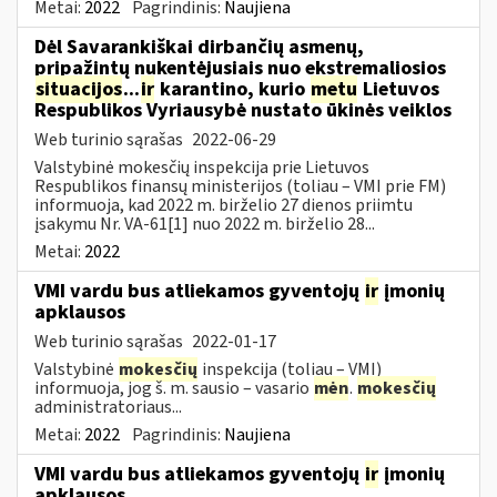
Metai:
2022
Pagrindinis:
Naujiena
Dėl Savarankiškai dirbančių asmenų,
pripažintų nukentėjusiais nuo ekstremaliosios
situacijos
...
ir
karantino, kurio
metu
Lietuvos
Respublikos Vyriausybė nustato ūkinės veiklos
Web turinio sąrašas
2022-06-29
Valstybinė mokesčių inspekcija prie Lietuvos
Respublikos finansų ministerijos (toliau – VMI prie FM)
informuoja, kad 2022 m. birželio 27 dienos priimtu
įsakymu Nr. VA-61[1] nuo 2022 m. birželio 28...
Metai:
2022
VMI vardu bus atliekamos gyventojų
ir
įmonių
apklausos
Web turinio sąrašas
2022-01-17
Valstybinė
mokesčių
inspekcija (toliau – VMI)
informuoja, jog š. m. sausio – vasario
mėn
.
mokesčių
administratoriaus...
Metai:
2022
Pagrindinis:
Naujiena
VMI vardu bus atliekamos gyventojų
ir
įmonių
apklausos