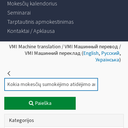
Mokesčių kalendorius
Seminarai
Tarptautinis apmokestinimas
Kontaktai / Apklausa
VMI Machine translation / VMI Машинный перевод /
VMI Машинний переклад (
English
,
Русский
,
Українська
)
Paieška
Kategorijos