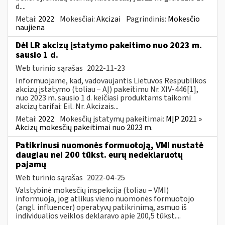
d....
Metai:
2022
Mokesčiai:
Akcizai
Pagrindinis:
Mokesčio
naujiena
Dėl LR akcizų įstatymo pakeitimo nuo 2023 m.
sausio 1 d.
Web turinio sąrašas
2022-11-23
Informuojame, kad, vadovaujantis Lietuvos Respublikos
akcizų įstatymo (toliau − AĮ) pakeitimu Nr. XIV-446[1],
nuo 2023 m. sausio 1 d. keičiasi produktams taikomi
akcizų tarifai: Eil. Nr. Akcizais...
Metai:
2022
Mokesčių įstatymų pakeitimai:
MĮP 2021 »
Akcizų mokesčių pakeitimai nuo 2023 m.
Patikrinusi nuomonės formuotoją, VMI nustatė
daugiau nei 200 tūkst. eurų nedeklaruotų
pajamų
Web turinio sąrašas
2022-04-25
Valstybinė mokesčių inspekcija (toliau – VMI)
informuoja, jog atlikus vieno nuomonės formuotojo
(angl. influencer) operatyvų patikrinimą, asmuo iš
individualios veiklos deklaravo apie 200,5 tūkst....