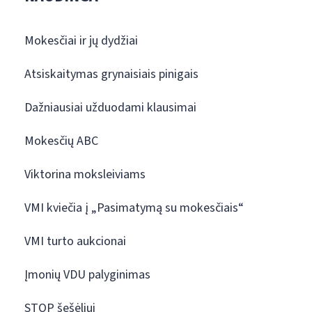
Mokesčiai ir jų dydžiai
Atsiskaitymas grynaisiais pinigais
Dažniausiai užduodami klausimai
Mokesčių ABC
Viktorina moksleiviams
VMI kviečia į „Pasimatymą su mokesčiais“
VMI turto aukcionai
Įmonių VDU palyginimas
STOP šešėliui