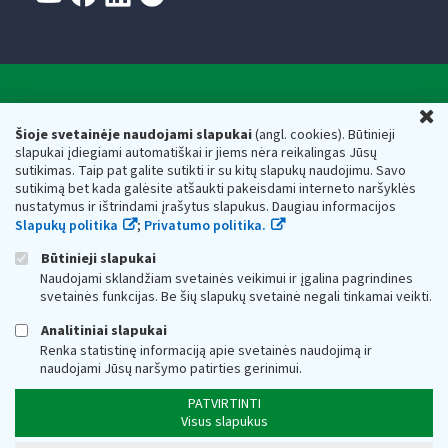
Valstybinė mokesčių inspekcija prie Lietuvos
U
Respublikos finansų ministerijos
Šioje svetainėje naudojami slapukai
(angl. cookies). Būtinieji
slapukai įdiegiami automatiškai ir jiems nėra reikalingas Jūsų
Biudžetinė įstaiga. Juridinio asmens kodas — 188659752,
sutikimas. Taip pat galite sutikti ir su kitų slapukų naudojimu. Savo
adresas: Vasario 16-osios g. 14, 01107 Vilnius, Lietuva, el.paštas:
sutikimą bet kada galėsite atšaukti pakeisdami interneto naršyklės
vmi@vmi.lt
, E. pristatymo dėžutės adresas 188659752
nustatymus ir ištrindami įrašytus slapukus. Daugiau informacijos
Duomenys apie Valstybinę mokesčių inspekciją prie Lietuvos
Slapukų politika
;
Privatumo politika.
Respublikos finansų ministerijos kaupiami ir saugomi Juridinių
asmenų registre
Būtinieji slapukai
Naudojami sklandžiam svetainės veikimui ir įgalina pagrindines
svetainės funkcijas. Be šių slapukų svetainė negali tinkamai veikti.
Analitiniai slapukai
Renka statistinę informaciją apie svetainės naudojimą ir
naudojami Jūsų naršymo patirties gerinimui.
PATVIRTINTI
Visus slapukus