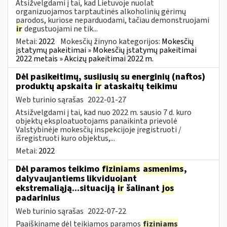
Atsižvelgdami į tai, kad Lietuvoje nuolat
organizuojamos tarptautinės alkoholinių gėrimų
parodos, kuriose neparduodami, tačiau demonstruojami
ir
degustuojami ne tik...
Metai:
2022
Mokesčių žinyno kategorijos:
Mokesčių
įstatymų pakeitimai » Mokesčių įstatymų pakeitimai
2022 metais » Akcizų pakeitimai 2022 m.
Dėl pasikeitimų, susijusių su energinių (naftos)
produktų apskaita
ir
ataskaitų teikimu
Web turinio sąrašas
2022-01-27
Atsižvelgdami į tai, kad nuo 2022 m. sausio 7 d. kuro
objektų eksploatuotojams panaikinta prievolė
Valstybinėje mokesčių inspekcijoje įregistruoti /
išregistruoti kuro objektus,...
Metai:
2022
Dėl paramos teikimo
fiziniams
asmenims
,
dalyvaujantiems likviduojant
ekstremaliąją...situaciją
ir
šalinant
jos
padarinius
Web turinio sąrašas
2022-07-22
Paaiškiname dėl teikiamos paramos
fiziniams