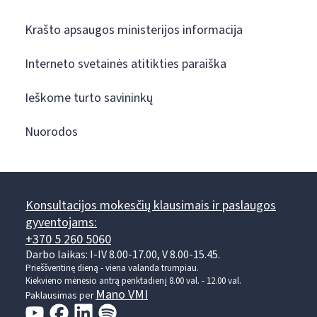
Krašto apsaugos ministerijos informacija
Interneto svetainės atitikties paraiška
Ieškome turto savininkų
Nuorodos
Konsultacijos mokesčių klausimais ir paslaugos
gyventojams:
+370 5 260 5060
Darbo laikas: I-IV 8.00-17.00, V 8.00-15.45.
Prieššventinę dieną - viena valanda trumpiau.
Kiekvieno mėnesio antrą penktadienį 8.00 val. - 12.00 val.
Mano VMI
Paklausimas per