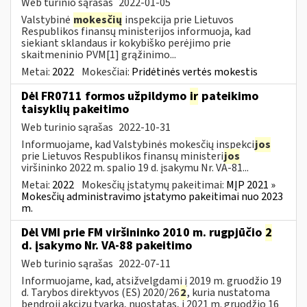
Web turinio sąrašas
2022-01-05
Valstybinė
mokesčių
inspekcija prie Lietuvos
Respublikos finansų ministerijos informuoja, kad
siekiant sklandaus ir kokybiško perėjimo prie
skaitmeninio PVM[1] grąžinimo...
Metai:
2022
Mokesčiai:
Pridėtinės vertės mokestis
Dėl FR0711 formos užpildymo
ir
pateikimo
taisyklių pakeitimo
Web turinio sąrašas
2022-10-31
Informuojame, kad Valstybinės mokesčių inspekci
jos
prie Lietuvos Respublikos finansų ministeri
jos
viršininko 2022 m. spalio 19 d. įsakymu Nr. VA-81...
Metai:
2022
Mokesčių įstatymų pakeitimai:
MĮP 2021 »
Mokesčių administravimo įstatymo pakeitimai nuo 2023
m.
Dėl VMI prie FM viršininko 2010 m. rugpjūčio
2
d. įsakymo Nr. VA-88 pakeitimo
Web turinio sąrašas
2022-07-11
Informuojame, kad, atsižvelgdami į 2019 m. gruodžio 19
d. Tarybos direktyvos (ES) 2020/26
2
, kuria nustatoma
bendroji akcizų tvarka, nuostatas, į 2021 m. gruodžio 16