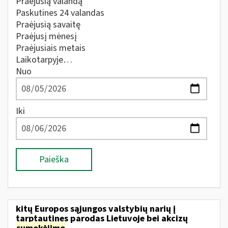
Praėjusią valandą
Paskutines 24 valandas
Praėjusią savaitę
Praėjusį mėnesį
Praėjusiais metais
Laikotarpyje…
Nuo
Iki
Paieška
kitų Europos sąjungos valstybių narių į
tarptautines parodas Lietuvoje bei akcizų