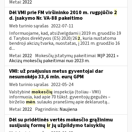
Metai:
2022
Dėl VMI prie FM viršininko 2010 m. rugpjūčio
2
d. įsakymo Nr. VA-88 pakeitimo
Web turinio sąrašas
2022-07-11
Informuojame, kad, atsižvelgdami į 2019 m. gruodžio 19
d. Tarybos direktyvos (ES) 2020/26
2
, kuria nustatoma
bendroji akcizų tvarka, nuostatas, į 2021 m. gruodžio 16
d....
Metai:
2022
Mokesčių įstatymų pakeitimai:
MĮP 2021 »
Akcizų mokesčių pakeitimai nuo 2023 m.
VMI: už praėjusius metus gyventojai dar
nesumokėjo 33,6 mln. eurų GPM
Web turinio sąrašas
2022-05-24
Valstybinė
mokesčių
inspekcija (toliau - VMI)
informuoja, kad apie 70 tūkst. gyventojų gegužės –
birželio
mėn
. sulauks pranešimų apie deklaruotą...
Metai:
2022
Pagrindinis:
Naujiena
Dėl su pridėtinės vertės mokesčio grąžinimu
susijusių formų
ir
jų užpildymo taisyklių