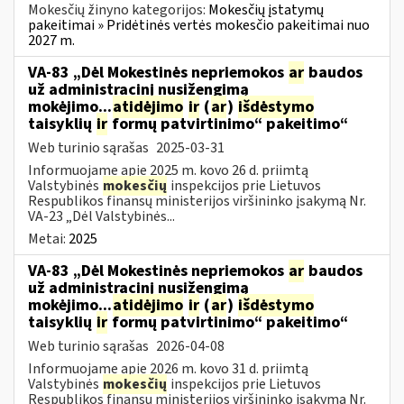
Mokesčių žinyno kategorijos:
Mokesčių įstatymų
pakeitimai » Pridėtinės vertės mokesčio pakeitimai nuo
2027 m.
VA-83 „Dėl Mokestinės nepriemokos
ar
baudos
už administracinį nusižengimą
mokėjimo...
atidėjimo
ir
(
ar
)
išdėstymo
taisyklių
ir
formų patvirtinimo“ pakeitimo“
Web turinio sąrašas
2025-03-31
Informuojame apie 2025 m. kovo 26 d. priimtą
Valstybinės
mokesčių
inspekcijos prie Lietuvos
Respublikos finansų ministerijos viršininko įsakymą Nr.
VA-23 „Dėl Valstybinės...
Metai:
2025
VA-83 „Dėl Mokestinės nepriemokos
ar
baudos
už administracinį nusižengimą
mokėjimo...
atidėjimo
ir
(
ar
)
išdėstymo
taisyklių
ir
formų patvirtinimo“ pakeitimo“
Web turinio sąrašas
2026-04-08
Informuojame apie 2026 m. kovo 31 d. priimtą
Valstybinės
mokesčių
inspekcijos prie Lietuvos
Respublikos finansų ministerijos viršininko įsakymą Nr.