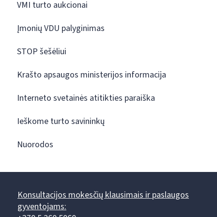
VMI turto aukcionai
Įmonių VDU palyginimas
STOP šešėliui
Krašto apsaugos ministerijos informacija
Interneto svetainės atitikties paraiška
Ieškome turto savininkų
Nuorodos
Konsultacijos mokesčių klausimais ir paslaugos
gyventojams: