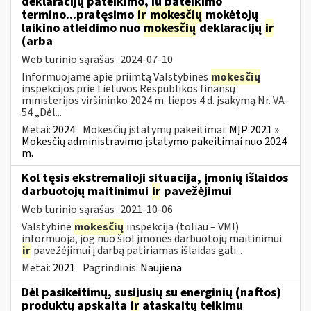
deklaracijų pateikimo, jų pateikimo
termino...pratęsimo
ir
mokesčių
mokėtojų
laikino atleidimo nuo
mokesčių
deklaracijų
ir
(arba
Web turinio sąrašas
2024-07-10
Informuojame apie priimtą Valstybinės
mokesčių
inspekcijos prie Lietuvos Respublikos finansų
ministerijos viršininko 2024 m. liepos 4 d. įsakymą Nr. VA-
54 „Dėl...
Metai:
2024
Mokesčių įstatymų pakeitimai:
MĮP 2021 »
Mokesčių administravimo įstatymo pakeitimai nuo 2024
m.
Kol tęsis ekstremalioji situacija, įmonių išlaidos
darbuotojų maitinimui
ir
pavežėjimui
Web turinio sąrašas
2021-10-06
Valstybinė
mokesčių
inspekcija (toliau – VMI)
informuoja, jog nuo šiol įmonės darbuotojų maitinimui
ir
pavežėjimui į darbą patiriamas išlaidas gali...
Metai:
2021
Pagrindinis:
Naujiena
Dėl pasikeitimų, susijusių su energinių (naftos)
produktų apskaita
ir
ataskaitų teikimu