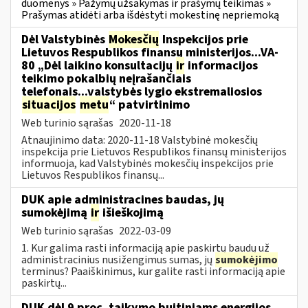
duomenys » Pažymų užsakymas ir prašymų teikimas »
Prašymas atidėti arba išdėstyti mokestinę nepriemoką
Dėl Valstybinės
Mokesčių
Inspekcijos prie
Lietuvos Respublikos finansų ministerijos...VA-
80 „Dėl laikino konsultacijų
ir
informacijos
teikimo pokalbių neįrašančiais
telefonais...valstybės lygio ekstremaliosios
situacijos
metu
“ patvirtinimo
Web turinio sąrašas
2020-11-18
Atnaujinimo data: 2020-11-18 Valstybinė mokesčių
inspekcija prie Lietuvos Respublikos finansų ministerijos
informuoja, kad Valstybinės mokesčių inspekcijos prie
Lietuvos Respublikos finansų...
DUK apie administracines baudas, jų
sumokėjimą
ir
išieškojimą
Web turinio sąrašas
2022-03-09
1. Kur galima rasti informaciją apie paskirtų baudų už
administracinius nusižengimus sumas, jų
sumokėjimo
terminus? Paaiškinimus, kur galite rasti informaciją apie
paskirtų...
DUK dėl 9 proc. taikymo buitiniams energijos