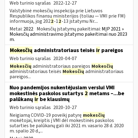
Web turinio sąrašas
2022-12-27
Valstybinė mokesčių inspekcija prie Lietuvos
Respublikos finansų ministerijos (toliau — VMI prie FM)
informuoja, jog 202
2
-1
2
-13 įstatymu Nr....
Metai:
2022
Mokesčių įstatymų pakeitimai:
MĮP 2021 »
Mokesčių administravimo įstatymo pakeitimai nuo 2023
m.
Mokesčių
administratoriaus teisės
ir
pareigos
Web turinio sąrašas
2020-04-07
Mokesčių
administratoriaus pareigos
Mokesčių
administratoriaus teisės
Mokesčių
administratoriaus
pareigos...
Nuo pandemijos nukentėjusiam verslui VMI
mokestinės paskolos sutartys
2
metams –...be
palūkanų
ir
be klausimų
Web turinio sąrašas
2020-10-27
Neigiamą COVID-19 poveikį patyrę
mokesčių
mokėtojai, kreiptis į VMI dėl mokestinės paskolos
sutarties be palūkanų gali iki 2021 m. vasario 28 d. 2020
m. spalio 20 d.,...