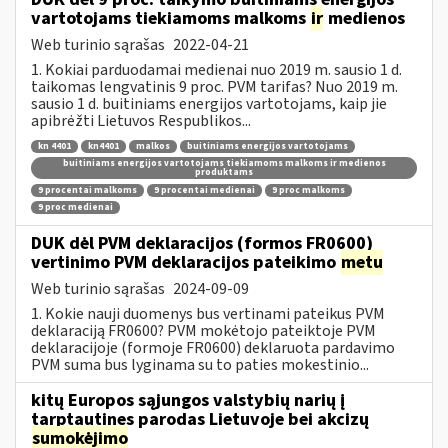
vartotojams tiekiamoms malkoms
ir
medienos
Web turinio sąrašas
2022-04-21
1. Kokiai parduodamai medienai nuo 2019 m. sausio 1 d.
taikomas lengvatinis 9 proc. PVM tarifas? Nuo 2019 m.
sausio 1 d. buitiniams energijos vartotojams, kaip jie
apibrėžti Lietuvos Respublikos...
kn 4401
kn4401
malkos
buitiniams energijos vartotojams
buitiniams energijos vartotojams tiekiamoms malkoms ir medienos
produktams
9 procentai malkoms
9 procentai medienai
9 proc malkoms
9 proc medienai
DUK dėl PVM deklaracijos (formos FR0600)
vertinimo PVM deklaracijos pateikimo
metu
Web turinio sąrašas
2024-09-09
1. Kokie nauji duomenys bus vertinami pateikus PVM
deklaraciją FR0600? PVM mokėtojo pateiktoje PVM
deklaracijoje (formoje FR0600) deklaruota pardavimo
PVM suma bus lyginama su to paties mokestinio...
kitų Europos sąjungos valstybių narių į
tarptautines parodas Lietuvoje bei akcizų
sumokėjimo