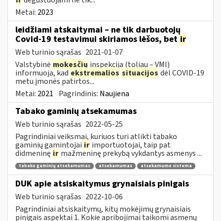
Metai:
2023
leidžiami atskaitymai – ne tik darbuotojų
Covid-19 testavimui skiriamos lėšos, bet
ir
Web turinio sąrašas
2021-01-07
Valstybinė
mokesčių
inspekcija (toliau – VMI)
informuoja, kad
ekstremalios
situacijos
dėl COVID-19
metu įmonės patirtos...
Metai:
2021
Pagrindinis:
Naujiena
Tabako gaminių atsekamumas
Web turinio sąrašas
2022-05-25
Pagrindiniai veiksmai, kuriuos turi atlikti tabako
gaminių gamintojai
ir
importuotojai, taip pat
didmeninę
ir
mažmeninę prekybą vykdantys asmenys ...
tabako gaminių atsekamumas
atsekamumas
atsekamumo sistema
DUK apie atsiskaitymus grynaisiais pinigais
Web turinio sąrašas
2022-10-06
Pagrindiniai atsiskaitymų, kitų mokėjimų grynaisiais
pinigais aspektai 1. Kokie apribojimai taikomi asmenų