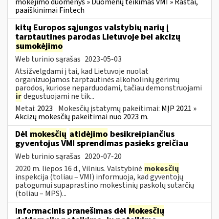
mokėjimo duomenys » Duomenų teikimas VMI » Raštai,
paaiškinimai Fintech
kitų Europos sąjungos valstybių narių į
tarptautines parodas Lietuvoje bei akcizų
sumokėjimo
Web turinio sąrašas
2023-05-03
Atsižvelgdami į tai, kad Lietuvoje nuolat
organizuojamos tarptautinės alkoholinių gėrimų
parodos, kuriose neparduodami, tačiau demonstruojami
ir
degustuojami ne tik...
Metai:
2023
Mokesčių įstatymų pakeitimai:
MĮP 2021 »
Akcizų mokesčių pakeitimai nuo 2023 m.
Dėl
mokesčių
atidėjimo
besikreipiančius
gyventojus VMI sprendimas pasieks greičiau
Web turinio sąrašas
2020-07-20
2020 m. liepos 16 d., Vilnius. Valstybinė
mokesčių
inspekcija (toliau – VMI) informuoja, kad gyventojų
patogumui supaprastino mokestinių paskolų sutarčių
(toliau – MPS)...
Informacinis pranešimas dėl
Mokesčių