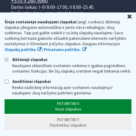
+370 5 260 5060
Darbo laikas: I-IV 8.00-17.00, V 8.00-15.45.
Prieššventinę dieną - viena valanda trumpiau.
U
Kiekvieno mėnesio antrą penktadienį 8.00 val. - 12.00 val.
Šioje svetainėje naudojami slapukai
(angl. cookies). Būtinieji
Mano VMI
Paklausimas per
slapukai įdiegiami automatiškai ir jiems nėra reikalingas Jūsų
sutikimas. Taip pat galite sutikti ir su kitų slapukų naudojimu. Savo
sutikimą bet kada galėsite atšaukti pakeisdami interneto naršyklės
nustatymus ir ištrindami įrašytus slapukus. Daugiau informacijos
Slapukų politika
;
Privatumo politika.
Būtinieji slapukai
Naudojami sklandžiam svetainės veikimui ir įgalina pagrindines
Valstybinė mokesčių inspekcija prie Lietuvos
svetainės funkcijas. Be šių slapukų svetainė negali tinkamai veikti.
Respublikos finansų ministerijos
Analitiniai slapukai
Biudžetinė įstaiga. Juridinio asmens kodas — 188659752,
Renka statistinę informaciją apie svetainės naudojimą ir
adresas: Vasario 16-osios g. 14, 01107 Vilnius, Lietuva, el.paštas:
naudojami Jūsų naršymo patirties gerinimui.
vmi@vmi.lt
, E. pristatymo dėžutės adresas 188659752
Duomenys apie Valstybinę mokesčių inspekciją prie Lietuvos
PATVIRTINTI
Respublikos finansų ministerijos kaupiami ir saugomi Juridinių
Visus slapukus
asmenų registre
PATVIRTINTI
Pasirinktus slapukus