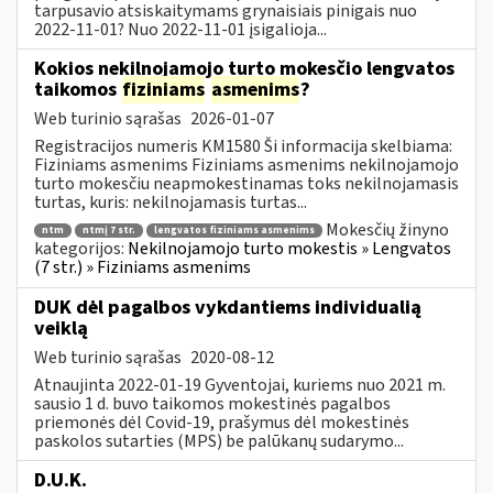
tarpusavio atsiskaitymams grynaisiais pinigais nuo
2022-11-01? Nuo 2022-11-01 įsigalioja...
Kokios nekilnojamojo turto mokesčio lengvatos
taikomos
fiziniams
asmenims
?
Web turinio sąrašas
2026-01-07
Registracijos numeris KM1580 Ši informacija skelbiama:
Fiziniams asmenims Fiziniams asmenims nekilnojamojo
turto mokesčiu neapmokestinamas toks nekilnojamasis
turtas, kuris: nekilnojamasis turtas...
Mokesčių žinyno
ntm
ntmį 7 str.
lengvatos fiziniams asmenims
kategorijos:
Nekilnojamojo turto mokestis » Lengvatos
(7 str.) » Fiziniams asmenims
DUK dėl pagalbos vykdantiems individualią
veiklą
Web turinio sąrašas
2020-08-12
Atnaujinta 2022-01-19 Gyventojai, kuriems nuo 2021 m.
sausio 1 d. buvo taikomos mokestinės pagalbos
priemonės dėl Covid-19, prašymus dėl mokestinės
paskolos sutarties (MPS) be palūkanų sudarymo...
D.U.K.