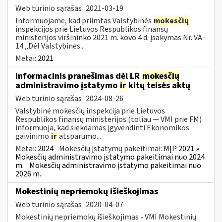
Web turinio sąrašas
2021-03-19
Informuojame, kad priimtas Valstybinės
mokesčių
inspekcijos prie Lietuvos Respublikos finansų
ministerijos viršininko 2021 m. kovo 4 d. įsakymas Nr. VA-
14 „Dėl Valstybinės...
Metai:
2021
Informacinis pranešimas dėl LR
mokesčių
administravimo įstatymo
ir
kitų teisės aktų
Web turinio sąrašas
2024-08-26
Valstybinė mokesčių inspekcija prie Lietuvos
Respublikos finansų ministerijos (toliau — VMI prie FM)
informuoja, kad siekdamas įgyvendinti Ekonomikos
gaivinimo
ir
atsparumo...
Metai:
2024
Mokesčių įstatymų pakeitimai:
MĮP 2021 »
Mokesčių administravimo įstatymo pakeitimai nuo 2024
m.
Mokesčių administravimo įstatymo pakeitimai nuo
2026 m.
Mokestinių nepriemokų išieškojimas
Web turinio sąrašas
2020-04-07
Mokestinių nepriemokų išieškojimas - VMI Mokestinių