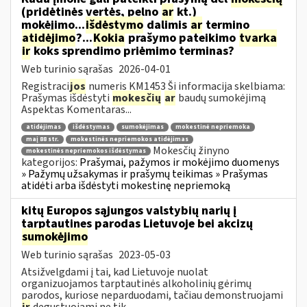
(pridėtinės vertės, pelno
ar
kt.)
mokėjimo...
išdėstymo
dalimis
ar
termino
atidėjimo
?...
Kokia
prašymo pateikimo
tvarka
ir
koks sprendimo priėmimo terminas?
Web turinio sąrašas
2026-04-01
Registraci
jos
numeris KM1453 Ši informacija skelbiama:
Prašymas išdėstyti
mokesčių
ar
baudų sumokėjimą
Aspektas Komentaras...
atidėjimas
išdėstymas
sumokėjimas
mokestinė nepriemoka
maį 88 str.
mokestinės nepriemokos atidėjimas
Mokesčių žinyno
mokestinės nepriemokos išdėstymas
kategorijos:
Prašymai, pažymos ir mokėjimo duomenys
» Pažymų užsakymas ir prašymų teikimas » Prašymas
atidėti arba išdėstyti mokestinę nepriemoką
kitų Europos sąjungos valstybių narių į
tarptautines parodas Lietuvoje bei akcizų
sumokėjimo
Web turinio sąrašas
2023-05-03
Atsižvelgdami į tai, kad Lietuvoje nuolat
organizuojamos tarptautinės alkoholinių gėrimų
parodos, kuriose neparduodami, tačiau demonstruojami
ir
degustuojami ne tik...