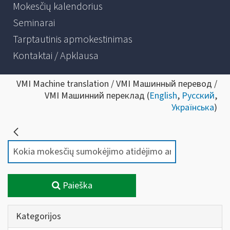
Mokesčių kalendorius
Seminarai
Tarptautinis apmokestinimas
Kontaktai / Apklausa
VMI Machine translation / VMI Машинный перевод /
VMI Машинний переклад (
English
,
Русский
,
Українська
)
Paieška
Kategorijos