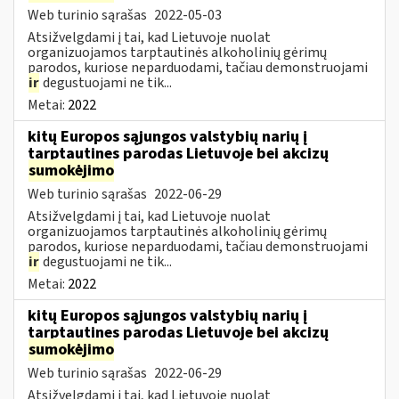
Web turinio sąrašas
2022-05-03
Atsižvelgdami į tai, kad Lietuvoje nuolat
organizuojamos tarptautinės alkoholinių gėrimų
parodos, kuriose neparduodami, tačiau demonstruojami
ir
degustuojami ne tik...
Metai:
2022
kitų Europos sąjungos valstybių narių į
tarptautines parodas Lietuvoje bei akcizų
sumokėjimo
Web turinio sąrašas
2022-06-29
Atsižvelgdami į tai, kad Lietuvoje nuolat
organizuojamos tarptautinės alkoholinių gėrimų
parodos, kuriose neparduodami, tačiau demonstruojami
ir
degustuojami ne tik...
Metai:
2022
kitų Europos sąjungos valstybių narių į
tarptautines parodas Lietuvoje bei akcizų
sumokėjimo
Web turinio sąrašas
2022-06-29
Atsižvelgdami į tai, kad Lietuvoje nuolat