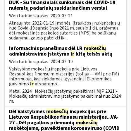
DUK - Su finansiniais sunkumais dėl COVID-19
nulemtų padarinių susiduriančiam verslui
Web turinio sąrašas
2020-07-21
Atnaujinta: 2022-01-19 Įmonės, įtrauktos į nukentėjusių
nuo Covid-19 sąrašą (nuo 2021 m. sausio 1 d.), prašymus
dėl mokestinės paskolos sutarties (MPS) be palūkanų
sudarymui galėjo pateikti iki...
Informacinis pranešimas dėl LR
mokesčių
administravimo įstatymo
ir
kitų teisės aktų
Web turinio sąrašas
2024-07-19
Valstybinė mokesčių inspekcija prie Lietuvos
Respublikos finansų ministerijos (toliau — VMI prie FM)
informuoja, kad siekdamas įgyvendinti Ekonomikos
gaivinimo
ir
atsparumo...
Metai:
2024
Mokesčių įstatymų pakeitimai:
MĮP 2021 »
Mokesčių administravimo įstatymo pakeitimai nuo 2024
m.
Dėl Valstybinės
mokesčių
inspekcijos prie
Lietuvos Respublikos finansų ministerijos...VA-
27 „Dėl pagalbos priemonių
mokesčių
mokėtojams, paveiktiems koronaviruso (COVID