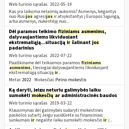
Web turinio sąrašas
2022-05-19
Kas yra laikoma nelaimių aukomis? Asmenys, bėgantys
nuo Rusi
jos
agresi
jos
ir atvykstantys į Europos Sąjungą,
arba asmenys, nukentėję nuo...
Dėl paramos teikimo
fiziniams
asmenims
,
dalyvaujantiems likviduojant
ekstremaliąją...situaciją
ir
šalinant
jos
padarinius
Web turinio sąrašas
2022-07-22
Paaiškiname dėl teikiamos paramos
fiziniams
asmenims
, tiesiogiai dalyvaujantiems likviduojant
ekstremaliąją situaciją
ir
...
Metai:
2022
Mokesčiai:
Pelno mokestis
Ką daryti, jeigu neturiu galimybės laiku
sumokėti
mokesčių
ar
administracinės baudos
Web turinio sąrašas
2019-03-22
Klausimynas dėl galimybės sudaryti mokestinės
paskolos sutartį Jeigu susidūrėte su finansiniais
sunkumais
ir
negalite laiku sumokėti mokesčio
ir
/...