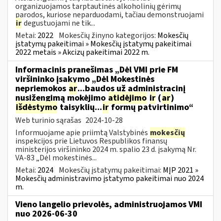
organizuojamos tarptautinės alkoholinių gėrimų
parodos, kuriose neparduodami, tačiau demonstruojami
ir
degustuojami ne tik...
Metai:
2022
Mokesčių žinyno kategorijos:
Mokesčių
įstatymų pakeitimai » Mokesčių įstatymų pakeitimai
2022 metais » Akcizų pakeitimai 2022 m.
Informacinis pranešimas „Dėl VMI prie FM
viršininko įsakymo „Dėl Mokestinės
nepriemokos
ar
...baudos už administracinį
nusižengimą mokėjimo
atidėjimo
ir
(
ar
)
išdėstymo
taisyklių...
ir
formų patvirtinimo“
Web turinio sąrašas
2024-10-28
Informuojame apie priimtą Valstybinės
mokesčių
inspekcijos prie Lietuvos Respublikos finansų
ministerijos viršininko 2024 m. spalio 23 d. įsakymą Nr.
VA-83 „Dėl mokestinės...
Metai:
2024
Mokesčių įstatymų pakeitimai:
MĮP 2021 »
Mokesčių administravimo įstatymo pakeitimai nuo 2024
m.
Vieno langelio prievolės, administruojamos VMI
nuo 2026-06-30