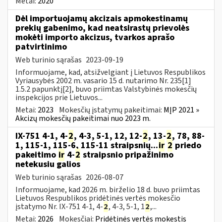
Metai:
2020
Dėl importuojamų akcizais apmokestinamų
prekių gabenimo, kad neatsirastų prievolės
mokėti importo akcizus, tvarkos aprašo
patvirtinimo
Web turinio sąrašas
2023-09-19
Informuojame, kad, atsižvelgiant į Lietuvos Respublikos
Vyriausybės 2002 m. vasario 15 d. nutarimo Nr. 235[1]
1.5.2 papunktį[2], buvo priimtas Valstybinės mokesčių
inspekcijos prie Lietuvos...
Metai:
2023
Mokesčių įstatymų pakeitimai:
MĮP 2021 »
Akcizų mokesčių pakeitimai nuo 2023 m.
IX-751 4-1, 4-
2
, 4-3, 5-1, 12, 12-
2
, 13-
2
, 78, 88-
1, 115-1, 115-6, 115-11 straipsnių...
ir
2
priedo
pakeitimo
ir
4-
2
straipsnio pripažinimo
netekusiu galios
Web turinio sąrašas
2026-08-07
Informuojame, kad 2026 m. birželio 18 d. buvo priimtas
Lietuvos Respublikos pridėtinės vertės mokesčio
įstatymo Nr. IX-751 4-1, 4-
2
, 4-3, 5-1, 1
2
,...
Metai:
2026
Mokesčiai:
Pridėtinės vertės mokestis