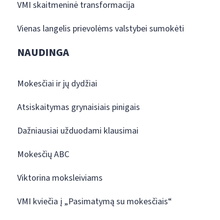
VMI skaitmeninė transformacija
Vienas langelis prievolėms valstybei sumokėti
NAUDINGA
Mokesčiai ir jų dydžiai
Atsiskaitymas grynaisiais pinigais
Dažniausiai užduodami klausimai
Mokesčių ABC
Viktorina moksleiviams
VMI kviečia į „Pasimatymą su mokesčiais“