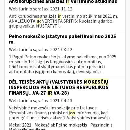
Antikorupcinės analizės
ir
vertinimo atlikimas
Web turinio sąrašas
2021-11-12
Antikorupcinės analizės
ir
vertinimo atlikimas 2021 m.
ANALIZUOTA
IR
VERTINTA SRITIS: Nuolatinių darbo
grupių veikla. NUSTATYTI...
Pelno mokesčio įstatymo pakeitimai nuo 2025
m.
Web turinio sąrašas
2024-08-12
1.Pagal Pelno mokesčio įstatymo pakeitimą, nuo 2025
m. sausio 1 d. įsigijus lengvuosius automobilius,
leidžiamiems atskaitymams bus galima priskirti
automobilio įsigijimo kainos dalį, neviršijančią...
DĖL TEISĖS AKTŲ (VALSTYBINĖS
MOKESČIŲ
INSPEKCIJOS PRIE LIETUVOS RESPUBLIKOS
FINANSŲ...VA-27
IR
VA-28)
Web turinio sąrašas
2021-04-13
Valstybinė mokesčių inspekcija prie Lietuvos
Respublikos finansų ministeri
jos
informuoja, kad
parengė šiuos teisės aktus: 1. Valstybinės mokesčių...
Metai:
2021
Mokesčiai:
Pelno mokestis
Pagrindinis:
Mokesčio naujiena