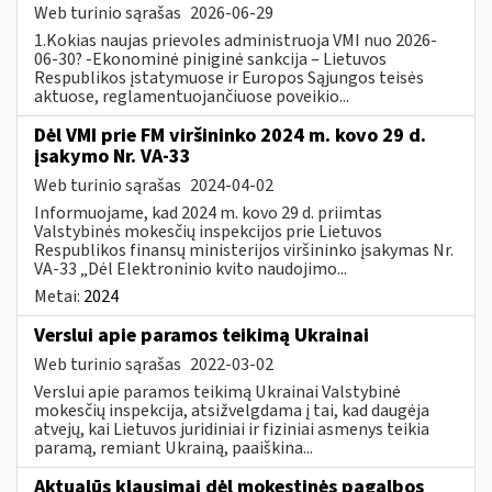
Web turinio sąrašas
2026-06-29
1.Kokias naujas prievoles administruoja VMI nuo 2026-
06-30? -Ekonominė piniginė sankcija – Lietuvos
Respublikos įstatymuose ir Europos Sąjungos teisės
aktuose, reglamentuojančiuose poveikio...
Dėl VMI prie FM viršininko 2024 m. kovo 29 d.
įsakymo Nr. VA-33
Web turinio sąrašas
2024-04-02
Informuojame, kad 2024 m. kovo 29 d. priimtas
Valstybinės mokesčių inspekcijos prie Lietuvos
Respublikos finansų ministerijos viršininko įsakymas Nr.
VA-33 „Dėl Elektroninio kvito naudojimo...
Metai:
2024
Verslui apie paramos teikimą Ukrainai
Web turinio sąrašas
2022-03-02
Verslui apie paramos teikimą Ukrainai Valstybinė
mokesčių inspekcija, atsižvelgdama į tai, kad daugėja
atvejų, kai Lietuvos juridiniai ir fiziniai asmenys teikia
paramą, remiant Ukrainą, paaiškina...
Aktualūs klausimai dėl mokestinės pagalbos