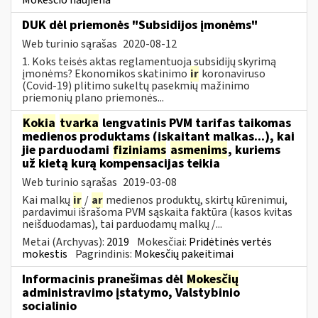
DUK dėl priemonės "Subsidijos įmonėms"
Web turinio sąrašas
2020-08-12
1. Koks teisės aktas reglamentuoja subsidijų skyrimą
įmonėms? Ekonomikos skatinimo
ir
koronaviruso
(Covid-19) plitimo sukeltų pasekmių mažinimo
priemonių plano priemonės...
Kokia
tvarka
lengvatinis PVM tarifas taikomas
medienos produktams (įskaitant malkas...), kai
jie parduodami
fiziniams
asmenims
, kuriems
už kietą kurą kompensacijas teikia
Web turinio sąrašas
2019-03-08
Kai malkų
ir
/
ar
medienos produktų, skirtų kūrenimui,
pardavimui išrašoma PVM sąskaita faktūra (kasos kvitas
neišduodamas), tai parduodamų malkų /...
Metai (Archyvas):
2019
Mokesčiai:
Pridėtinės vertės
mokestis
Pagrindinis:
Mokesčių pakeitimai
Informacinis pranešimas dėl
Mokesčių
administravimo įstatymo, Valstybinio
socialinio