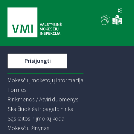
Prisijungti
Mokesčių mokėtojų informacija
Formos
Rinkmenos / Atviri duomenys
Skaičiuoklės ir pagalbininkai
Sąskaitos ir įmokų kodai
Mokesčių žinynas