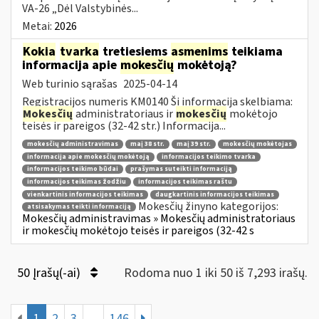
VA-26 „Dėl Valstybinės...
Metai:
2026
Kokia
tvarka
tretiesiems
asmenims
teikiama
informacija apie
mokesčių
mokėtoją?
Web turinio sąrašas
2025-04-14
Registracijos numeris KM0140 Ši informacija skelbiama:
Mokesčių
administratoriaus ir
mokesčių
mokėtojo
teisės ir pareigos (32-42 str.) Informacija...
mokesčių administravimas
maį 38 str.
maį 39 str.
mokesčių mokėtojas
informacija apie mokesčių mokėtoją
informacijos teikimo tvarka
informacijos teikimo būdai
prašymas suteikti informaciją
informacijos teikimas žodžiu
informacijos teikimas raštu
vienkartinis informacijos teikimas
daugkartinis informacijos teikimas
Mokesčių žinyno kategorijos:
atsisakymas teikti informaciją
Mokesčių administravimas » Mokesčių administratoriaus
ir mokesčių mokėtojo teisės ir pareigos (32-42 s
50 Įrašų(-ai)
Rodoma nuo 1 iki 50 iš 7,293 irašų.
1
2
3
...
146