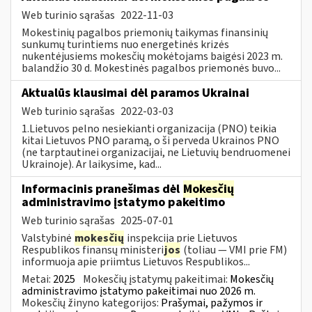
Web turinio sąrašas
2022-11-03
Mokestinių pagalbos priemonių taikymas finansinių
sunkumų turintiems nuo energetinės krizės
nukentėjusiems mokesčių mokėtojams baigėsi 2023 m.
balandžio 30 d. Mokestinės pagalbos priemonės buvo...
Aktualūs klausimai dėl paramos Ukrainai
Web turinio sąrašas
2022-03-03
1.Lietuvos pelno nesiekianti organizacija (PNO) teikia
kitai Lietuvos PNO paramą, o ši perveda Ukrainos PNO
(ne tarptautinei organizacijai, ne Lietuvių bendruomenei
Ukrainoje). Ar laikysime, kad...
Informacinis pranešimas dėl
Mokesčių
administravimo įstatymo pakeitimo
Web turinio sąrašas
2025-07-01
Valstybinė
mokesčių
inspekcija prie Lietuvos
Respublikos finansų ministeri
jos
(toliau — VMI prie FM)
informuoja apie priimtus Lietuvos Respublikos...
Metai:
2025
Mokesčių įstatymų pakeitimai:
Mokesčių
administravimo įstatymo pakeitimai nuo 2026 m.
Mokesčių žinyno kategorijos:
Prašymai, pažymos ir