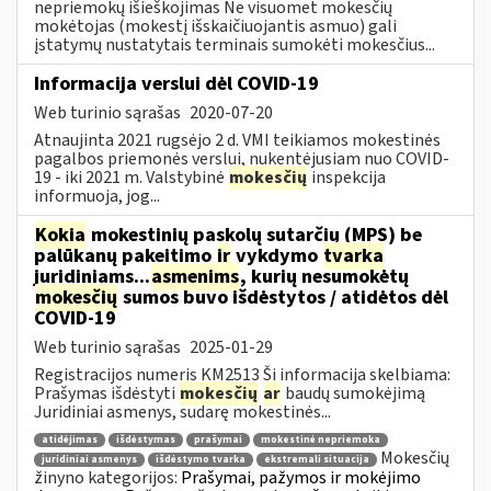
nepriemokų išieškojimas Ne visuomet mokesčių
mokėtojas (mokestį išskaičiuojantis asmuo) gali
įstatymų nustatytais terminais sumokėti mokesčius...
Informacija verslui dėl COVID-19
Web turinio sąrašas
2020-07-20
Atnaujinta 2021 rugsėjo 2 d. VMI teikiamos mokestinės
pagalbos priemonės verslui, nukentėjusiam nuo COVID-
19 - iki 2021 m. Valstybinė
mokesčių
inspekcija
informuoja, jog...
Kokia
mokestinių paskolų sutarčių (MPS) be
palūkanų pakeitimo
ir
vykdymo
tvarka
juridiniams...
asmenims
, kurių nesumokėtų
mokesčių
sumos buvo išdėstytos / atidėtos dėl
COVID-19
Web turinio sąrašas
2025-01-29
Registracijos numeris KM2513 Ši informacija skelbiama:
Prašymas išdėstyti
mokesčių
ar
baudų sumokėjimą
Juridiniai asmenys, sudarę mokestinės...
atidėjimas
išdėstymas
prašymai
mokestinė nepriemoka
Mokesčių
juridiniai asmenys
išdėstymo tvarka
ekstremali situacija
žinyno kategorijos:
Prašymai, pažymos ir mokėjimo