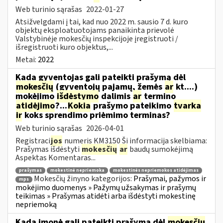
Web turinio sąrašas
2022-01-27
Atsižvelgdami į tai, kad nuo 2022 m. sausio 7 d. kuro
objektų eksploatuotojams panaikinta prievolė
Valstybinėje mokesčių inspekcijoje įregistruoti /
išregistruoti kuro objektus,...
Metai:
2022
Kada gyventojas gali pateikti prašymą dėl
mokesčių
(gyventojų pajamų, žemės
ar
kt....)
mokėjimo
išdėstymo
dalimis
ar
termino
atidėjimo
?...
Kokia
prašymo pateikimo
tvarka
ir
koks sprendimo priėmimo terminas?
Web turinio sąrašas
2026-04-01
Registraci
jos
numeris KM3150 Ši informacija skelbiama:
Prašymas išdėstyti
mokesčių
ar
baudų sumokėjimą
Aspektas Komentaras...
prašymas
mokestinė nepriemoka
mokestinės nepriemokos atidėjimas
Mokesčių žinyno kategorijos:
Prašymai, pažymos ir
mps
mokėjimo duomenys » Pažymų užsakymas ir prašymų
teikimas » Prašymas atidėti arba išdėstyti mokestinę
nepriemoką
Kada įmonė gali pateikti prašymą dėl
mokesčių