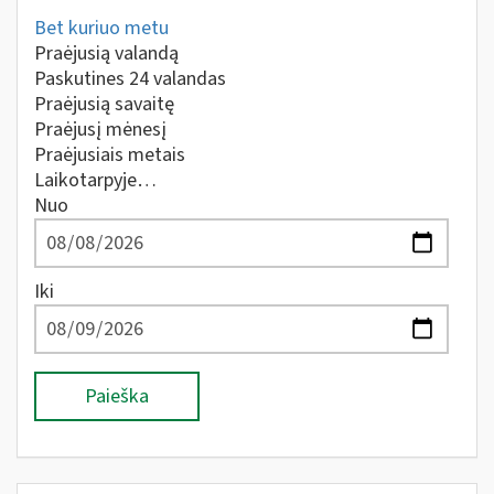
Bet kuriuo metu
Praėjusią valandą
Paskutines 24 valandas
Praėjusią savaitę
Praėjusį mėnesį
Praėjusiais metais
Laikotarpyje…
Nuo
Iki
Paieška