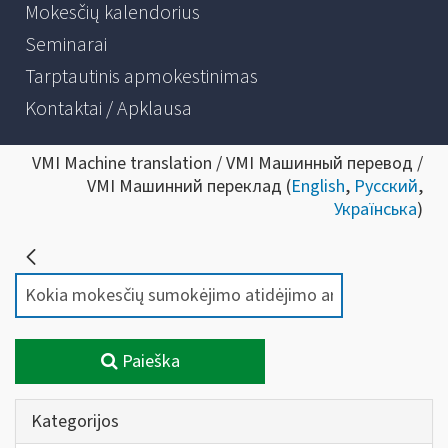
Mokesčių kalendorius
Seminarai
Tarptautinis apmokestinimas
Kontaktai / Apklausa
VMI Machine translation / VMI Машинный перевод /
VMI Машинний переклад (
English
,
Русский
,
Українська
)
Paieška
Kategorijos