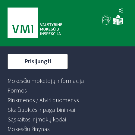
Prisijungti
Mokesčių mokėtojų informacija
Formos
Rinkmenos / Atviri duomenys
Skaičiuoklės ir pagalbininkai
Sąskaitos ir įmokų kodai
Mokesčių žinynas