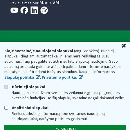
Mano VMI
Paklausimas per
Valstybinė mokesčių inspekcija prie Lietuvos
U
Respublikos finansų ministerijos
Šioje svetainėje naudojami slapukai
(angl. cookies). Būtinieji
slapukai įdiegiami automatiškai ir jiems nėra reikalingas Jūsų
Biudžetinė įstaiga. Juridinio asmens kodas — 188659752,
sutikimas. Taip pat galite sutikti ir su kitų slapukų naudojimu. Savo
adresas: Vasario 16-osios g. 14, 01107 Vilnius, Lietuva, el.paštas:
sutikimą bet kada galėsite atšaukti pakeisdami interneto naršyklės
vmi@vmi.lt
, E. pristatymo dėžutės adresas 188659752
nustatymus ir ištrindami įrašytus slapukus. Daugiau informacijos
Duomenys apie Valstybinę mokesčių inspekciją prie Lietuvos
Slapukų politika
;
Privatumo politika.
Respublikos finansų ministerijos kaupiami ir saugomi Juridinių
asmenų registre
Būtinieji slapukai
Naudojami sklandžiam svetainės veikimui ir įgalina pagrindines
svetainės funkcijas. Be šių slapukų svetainė negali tinkamai veikti.
Analitiniai slapukai
Renka statistinę informaciją apie svetainės naudojimą ir
naudojami Jūsų naršymo patirties gerinimui.
PATVIRTINTI