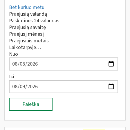
Bet kuriuo metu
Praėjusią valandą
Paskutines 24 valandas
Praėjusią savaitę
Praėjusį mėnesį
Praėjusiais metais
Laikotarpyje…
Nuo
Iki
Paieška