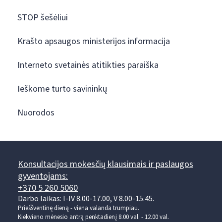
STOP šešėliui
Krašto apsaugos ministerijos informacija
Interneto svetainės atitikties paraiška
Ieškome turto savininkų
Nuorodos
Konsultacijos mokesčių klausimais ir paslaugos
gyventojams:
+370 5 260 5060
Darbo laikas: I-IV 8.00-17.00, V 8.00-15.45.
Prieššventinę dieną - viena valanda trumpiau.
Kiekvieno mėnesio antrą penktadienį 8.00 val. - 12.00 val.