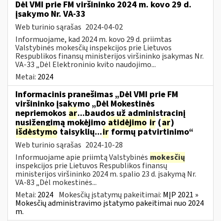
Dėl VMI prie FM viršininko 2024 m. kovo 29 d.
įsakymo Nr. VA-33
Web turinio sąrašas
2024-04-02
Informuojame, kad 2024 m. kovo 29 d. priimtas
Valstybinės mokesčių inspekcijos prie Lietuvos
Respublikos finansų ministerijos viršininko įsakymas Nr.
VA-33 „Dėl Elektroninio kvito naudojimo...
Metai:
2024
Informacinis pranešimas „Dėl VMI prie FM
viršininko įsakymo „Dėl Mokestinės
nepriemokos
ar
...baudos už administracinį
nusižengimą mokėjimo
atidėjimo
ir
(
ar
)
išdėstymo
taisyklių...
ir
formų patvirtinimo“
Web turinio sąrašas
2024-10-28
Informuojame apie priimtą Valstybinės
mokesčių
inspekcijos prie Lietuvos Respublikos finansų
ministerijos viršininko 2024 m. spalio 23 d. įsakymą Nr.
VA-83 „Dėl mokestinės...
Metai:
2024
Mokesčių įstatymų pakeitimai:
MĮP 2021 »
Mokesčių administravimo įstatymo pakeitimai nuo 2024
m.