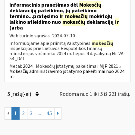
Informacinis pranešimas dėl
Mokesčių
deklaracijų pateikimo, jų pateikimo
termino...pratęsimo
ir
mokesčių
mokėtojų
laikino atleidimo nuo
mokesčių
deklaracijų
ir
(arba
Web turinio sąrašas
2024-07-10
Informuojame apie priimtą Valstybinės
mokesčių
inspekcijos prie Lietuvos Respublikos finansų
ministerijos viršininko 2024 m. liepos 4 d. įsakymą Nr. VA-
54 „Dėl...
Metai:
2024
Mokesčių įstatymų pakeitimai:
MĮP 2021 »
Mokesčių administravimo įstatymo pakeitimai nuo 2024
m.
5 Įrašų(-ai)
Rodoma nuo 1 iki 5 iš 221 irašų.
1
2
3
...
45