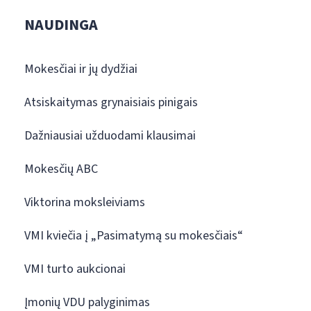
NAUDINGA
Mokesčiai ir jų dydžiai
Atsiskaitymas grynaisiais pinigais
Dažniausiai užduodami klausimai
Mokesčių ABC
Viktorina moksleiviams
VMI kviečia į „Pasimatymą su mokesčiais“
VMI turto aukcionai
Įmonių VDU palyginimas