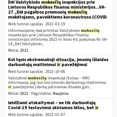
Dėl Valstybinės
mokesčių
inspekcijos prie
Lietuvos Respublikos finansų ministerijos...VA-
27 „Dėl pagalbos priemonių
mokesčių
mokėtojams, paveiktiems koronaviruso (COVID
Web turinio sąrašas
2021-03-19
Informuojame, kad priimtas Valstybinės
mokesčių
inspekcijos prie Lietuvos Respublikos finansų
ministerijos viršininko 2021 m. kovo 4 d. įsakymas Nr. VA-
14 „Dėl Valstybinės...
Metai:
2021
Kol tęsis ekstremalioji situacija, įmonių išlaidos
darbuotojų maitinimui
ir
pavežėjimui
Web turinio sąrašas
2021-10-06
Valstybinė
mokesčių
inspekcija (toliau – VMI)
informuoja, jog nuo šiol įmonės darbuotojų maitinimui
ir
pavežėjimui į darbą patiriamas išlaidas gali...
Metai:
2021
Pagrindinis:
Naujiena
leidžiami atskaitymai – ne tik darbuotojų
Covid-19 testavimui skiriamos lėšos, bet
ir
Web turinio sąrašas
2021-01-07