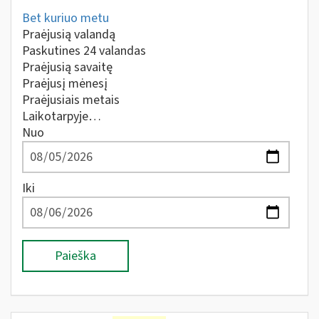
Bet kuriuo metu
Praėjusią valandą
Paskutines 24 valandas
Praėjusią savaitę
Praėjusį mėnesį
Praėjusiais metais
Laikotarpyje…
Nuo
Iki
Paieška