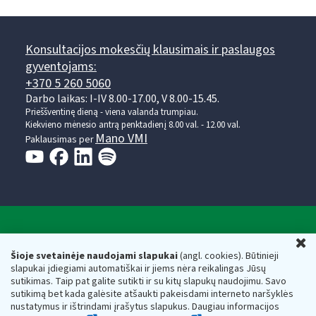
Konsultacijos mokesčių klausimais ir paslaugos
gyventojams:
+370 5 260 5060
Darbo laikas: I-IV 8.00-17.00, V 8.00-15.45.
Prieššventinę dieną - viena valanda trumpiau.
Kiekvieno mėnesio antrą penktadienį 8.00 val. - 12.00 val.
Mano VMI
Paklausimas per
Valstybinė mokesčių inspekcija prie Lietuvos
U
Respublikos finansų ministerijos
Šioje svetainėje naudojami slapukai
(angl. cookies). Būtinieji
slapukai įdiegiami automatiškai ir jiems nėra reikalingas Jūsų
Biudžetinė įstaiga. Juridinio asmens kodas — 188659752,
sutikimas. Taip pat galite sutikti ir su kitų slapukų naudojimu. Savo
adresas: Vasario 16-osios g. 14, 01107 Vilnius, Lietuva, el.paštas:
sutikimą bet kada galėsite atšaukti pakeisdami interneto naršyklės
vmi@vmi.lt
, E. pristatymo dėžutės adresas 188659752
nustatymus ir ištrindami įrašytus slapukus. Daugiau informacijos
Duomenys apie Valstybinę mokesčių inspekciją prie Lietuvos