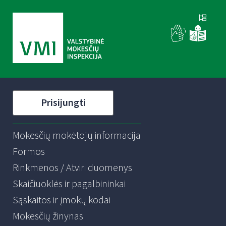
Prisijungti
Mokesčių mokėtojų informacija
Formos
Rinkmenos / Atviri duomenys
Skaičiuoklės ir pagalbininkai
Sąskaitos ir įmokų kodai
Mokesčių žinynas