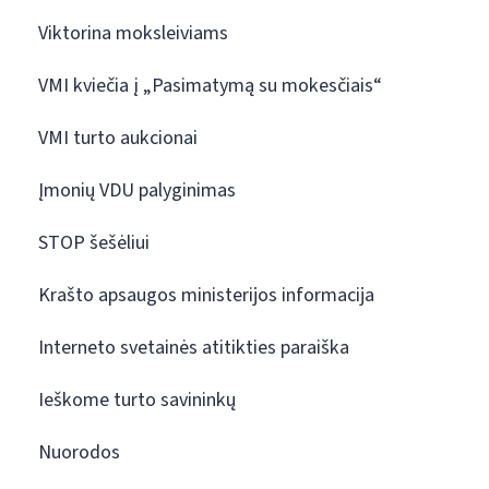
Viktorina moksleiviams
VMI kviečia į „Pasimatymą su mokesčiais“
VMI turto aukcionai
Įmonių VDU palyginimas
STOP šešėliui
Krašto apsaugos ministerijos informacija
Interneto svetainės atitikties paraiška
Ieškome turto savininkų
Nuorodos