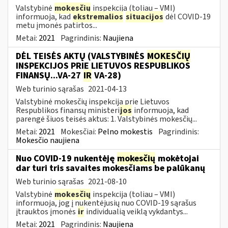
Valstybinė
mokesčių
inspekcija (toliau – VMI)
informuoja, kad
ekstremalios
situacijos
dėl COVID-19
metu įmonės patirtos...
Metai:
2021
Pagrindinis:
Naujiena
DĖL TEISĖS AKTŲ (VALSTYBINĖS
MOKESČIŲ
INSPEKCIJOS PRIE LIETUVOS RESPUBLIKOS
FINANSŲ...VA-27
IR
VA-28)
Web turinio sąrašas
2021-04-13
Valstybinė mokesčių inspekcija prie Lietuvos
Respublikos finansų ministeri
jos
informuoja, kad
parengė šiuos teisės aktus: 1. Valstybinės mokesčių...
Metai:
2021
Mokesčiai:
Pelno mokestis
Pagrindinis:
Mokesčio naujiena
Nuo COVID-19 nukentėję
mokesčių
mokėtojai
dar turi tris savaites mokesčiams be palūkanų
Web turinio sąrašas
2021-08-10
Valstybinė
mokesčių
inspekcija (toliau – VMI)
informuoja, jog į nukentėjusių nuo COVID-19 sąrašus
įtrauktos įmonės
ir
individualią veiklą vykdantys...
Metai:
2021
Pagrindinis:
Naujiena