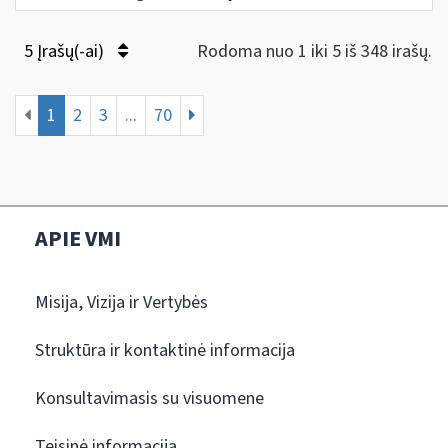
5 Įrašų(-ai)
Rodoma nuo 1 iki 5 iš 348 irašų.
1
2
3
...
70
APIE VMI
Misija, Vizija ir Vertybės
Struktūra ir kontaktinė informacija
Konsultavimasis su visuomene
Teisinė informacija