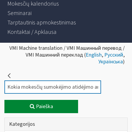
Mokesčių kalendorius
Seminarai
Tarptautinis apmokestinimas
Kontaktai / Apklausa
VMI Machine translation / VMI Машинный перевод /
VMI Машинний переклад (
English
,
Русский
,
Українська
)
Paieška
Kategorijos