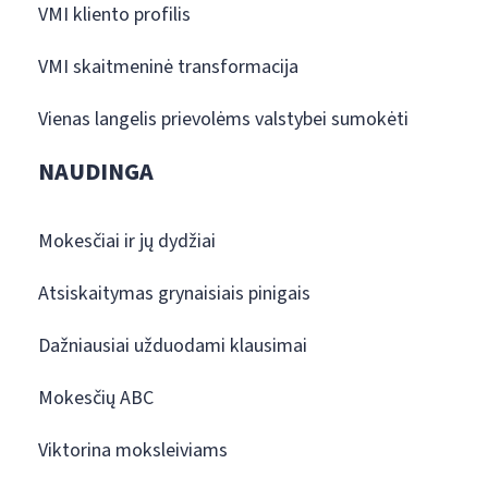
VMI kliento profilis
VMI skaitmeninė transformacija
Vienas langelis prievolėms valstybei sumokėti
NAUDINGA
Mokesčiai ir jų dydžiai
Atsiskaitymas grynaisiais pinigais
Dažniausiai užduodami klausimai
Mokesčių ABC
Viktorina moksleiviams