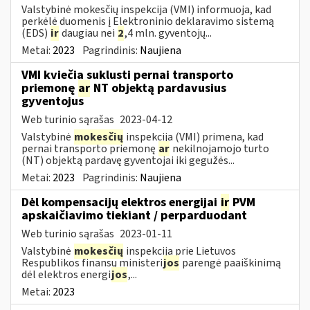
Valstybinė mokesčių inspekcija (VMI) informuoja, kad
perkėlė duomenis į Elektroninio deklaravimo sistemą
(EDS)
ir
daugiau nei
2
,4 mln. gyventojų...
Metai:
2023
Pagrindinis:
Naujiena
VMI kviečia suklusti pernai transporto
priemonę
ar
NT objektą pardavusius
gyventojus
Web turinio sąrašas
2023-04-12
Valstybinė
mokesčių
inspekcija (VMI) primena, kad
pernai transporto priemonę
ar
nekilnojamojo turto
(NT) objektą pardavę gyventojai iki gegužės...
Metai:
2023
Pagrindinis:
Naujiena
Dėl kompensacijų elektros energijai
ir
PVM
apskaičiavimo tiekiant / perparduodant
Web turinio sąrašas
2023-01-11
Valstybinė
mokesčių
inspekcija prie Lietuvos
Respublikos finansų ministeri
jos
parengė paaiškinimą
dėl elektros energi
jos
,...
Metai:
2023