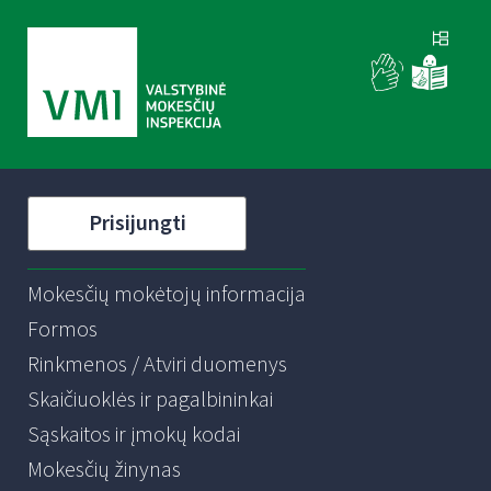
Prisijungti
Mokesčių mokėtojų informacija
Formos
Rinkmenos / Atviri duomenys
Skaičiuoklės ir pagalbininkai
Sąskaitos ir įmokų kodai
Mokesčių žinynas