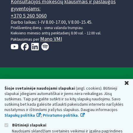
Konsultacijos mokesčių klausimais ir paslaugos
gyventojams:
+370 5 260 5060
Darbo laikas: I-IV 8.00-17.00, V 8.00-15.45.
Prieššventinę dieną - viena valanda trumpiau.
Kiekvieno mėnesio antrą penktadienį 8.00 val. - 12.00 val.
Mano VMI
Paklausimas per
Valstybinė mokesčių inspekcija prie Lietuvos
U
Respublikos finansų ministerijos
Šioje svetainėje naudojami slapukai
(angl. cookies). Būtinieji
slapukai įdiegiami automatiškai ir jiems nėra reikalingas Jūsų
Biudžetinė įstaiga. Juridinio asmens kodas — 188659752,
sutikimas. Taip pat galite sutikti ir su kitų slapukų naudojimu. Savo
adresas: Vasario 16-osios g. 14, 01107 Vilnius, Lietuva, el.paštas:
sutikimą bet kada galėsite atšaukti pakeisdami interneto naršyklės
vmi@vmi.lt
, E. pristatymo dėžutės adresas 188659752
nustatymus ir ištrindami įrašytus slapukus. Daugiau informacijos
Duomenys apie Valstybinę mokesčių inspekciją prie Lietuvos
Slapukų politika
;
Privatumo politika.
Respublikos finansų ministerijos kaupiami ir saugomi Juridinių
asmenų registre
Būtinieji slapukai
Naudojami sklandžiam svetainės veikimui ir įgalina pagrindines