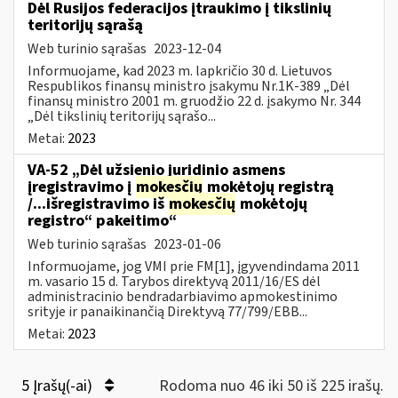
Dėl Rusijos federacijos įtraukimo į tikslinių
teritorijų sąrašą
Web turinio sąrašas
2023-12-04
Informuojame, kad 2023 m. lapkričio 30 d. Lietuvos
Respublikos finansų ministro įsakymu Nr.1K-389 „Dėl
finansų ministro 2001 m. gruodžio 22 d. įsakymo Nr. 344
„Dėl tikslinių teritorijų sąrašo...
Metai:
2023
VA-52 „Dėl užsienio juridinio asmens
įregistravimo į
mokesčių
mokėtojų registrą
/...išregistravimo iš
mokesčių
mokėtojų
registro“ pakeitimo“
Web turinio sąrašas
2023-01-06
Informuojame, jog VMI prie FM[1], įgyvendindama 2011
m. vasario 15 d. Tarybos direktyvą 2011/16/ES dėl
administracinio bendradarbiavimo apmokestinimo
srityje ir panaikinančią Direktyvą 77/799/EBB...
Metai:
2023
5 Įrašų(-ai)
Rodoma nuo 46 iki 50 iš 225 irašų.