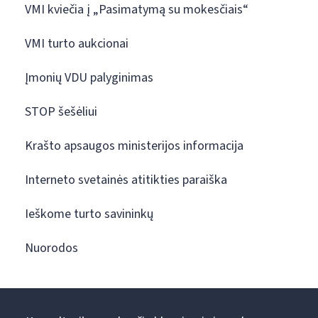
VMI kviečia į „Pasimatymą su mokesčiais“
VMI turto aukcionai
Įmonių VDU palyginimas
STOP šešėliui
Krašto apsaugos ministerijos informacija
Interneto svetainės atitikties paraiška
Ieškome turto savininkų
Nuorodos