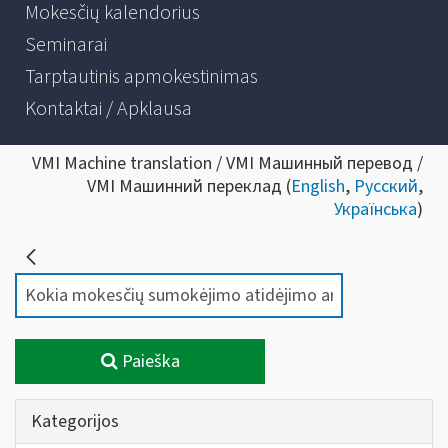
Mokesčių kalendorius
Seminarai
Tarptautinis apmokestinimas
Kontaktai / Apklausa
VMI Machine translation / VMI Машинный перевод /
VMI Машинний переклад (
English
,
Русский
,
Українська
)
Paieška
Kategorijos