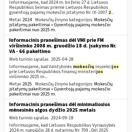
Informuojame, kad 2024 m. birželio 27 d. Lietuvos
Respublikos Seimas priėmė Lietuvos Respublikos
gyventojų pajamų mokesčio įstatymo Nr. IX-1007
2
...
Metai:
2024
Mokesčių žinyno kategorijos:
Mokesčių
įstatymų pakeitimai » Gyventojų pajamų mokesčio
pakeitimai nuo 2025 m.
Informacinis pranešimas dėl VMI prie FM
viršininko 2008 m. gruodžio 18 d. įsakymo Nr.
VA - 66 pakeitimo
Web turinio sąrašas
2025-04-28
Informuojame, kad Valstybinės
mokesčių
inspekci
jos
prie Lietuvos Respublikos finansų ministeri
jos
viršininko 2025 m....
Metai:
2025
Mokesčių žinyno kategorijos:
Mokesčių
įstatymų pakeitimai » Gyventojų pajamų mokesčio
pakeitimai nuo 2025 m.
Informacinis pranešimas dėl minimaliosios
mėnesinės algos dydžio 2025 metais
Web turinio sąrašas
2024-09-18
Informuojame, kad Lietuvos Respublikos Vyriausybės
2024 m. rugpjūčio 28 d. nutarimu Nr. 709 „Dėl 2025