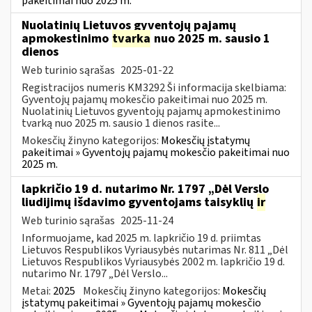
pakeitimai nuo 2025 m.
Nuolatinių Lietuvos gyventojų pajamų
apmokestinimo
tvarka
nuo 2025 m. sausio 1
dienos
Web turinio sąrašas
2025-01-22
Registracijos numeris KM3292 Ši informacija skelbiama:
Gyventojų pajamų mokesčio pakeitimai nuo 2025 m.
Nuolatinių Lietuvos gyventojų pajamų apmokestinimo
tvarką nuo 2025 m. sausio 1 dienos rasite...
Mokesčių žinyno kategorijos:
Mokesčių įstatymų
pakeitimai » Gyventojų pajamų mokesčio pakeitimai nuo
2025 m.
lapkričio 19 d. nutarimo Nr. 1797 „Dėl Verslo
liudijimų išdavimo gyventojams taisyklių
ir
Web turinio sąrašas
2025-11-24
Informuojame, kad 2025 m. lapkričio 19 d. priimtas
Lietuvos Respublikos Vyriausybės nutarimas Nr. 811 „Dėl
Lietuvos Respublikos Vyriausybės 2002 m. lapkričio 19 d.
nutarimo Nr. 1797 „Dėl Verslo...
Metai:
2025
Mokesčių žinyno kategorijos:
Mokesčių
įstatymų pakeitimai » Gyventojų pajamų mokesčio