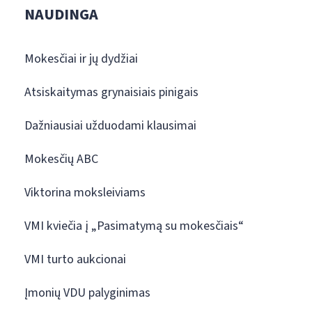
NAUDINGA
Mokesčiai ir jų dydžiai
Atsiskaitymas grynaisiais pinigais
Dažniausiai užduodami klausimai
Mokesčių ABC
Viktorina moksleiviams
VMI kviečia į „Pasimatymą su mokesčiais“
VMI turto aukcionai
Įmonių VDU palyginimas