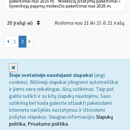
pakeitimai nuo 2025 m.
Mokesčių įstatymų pakeitimai »
Gyventojų pajamų mokesčio pakeitimai nuo 2026 m.
20 Įrašų(-ai)
Rodoma nuo 21 iki 21 iš 21 irašų.
1
2
Uždaryti
Šioje svetainėje naudojami slapukai
(angl.
cookies). Būtinieji slapukai įdiegiami automatiškai
ir jiems nėra reikalingas Jūsų sutikimas. Taip pat
galite sutikti ir su kitų slapukų naudojimu. Savo
sutikimą bet kada galėsite atšaukti pakeisdami
interneto naršyklės nustatymus ir ištrindami
įrašytus slapukus. Daugiau informacijos
Slapukų
politika
;
Privatumo politika.