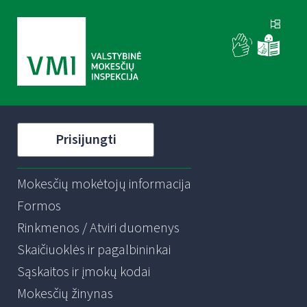
Prisijungti
Mokesčių mokėtojų informacija
Formos
Rinkmenos / Atviri duomenys
Skaičiuoklės ir pagalbininkai
Sąskaitos ir įmokų kodai
Mokesčių žinynas