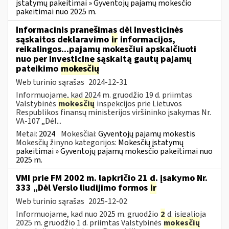
įstatymų pakeitimai » Gyventojų pajamų mokesčio
pakeitimai nuo 2025 m.
Informacinis pranešimas dėl Investicinės
sąskaitos deklaravimo
ir
informacijos,
reikalingos...pajamų mokesčiui apskaičiuoti
nuo per investicinę sąskaitą gautų pajamų
pateikimo
mokesčių
Web turinio sąrašas
2024-12-31
Informuojame, kad 2024 m. gruodžio 19 d. priimtas
Valstybinės
mokesčių
inspekcijos prie Lietuvos
Respublikos finansų ministerijos viršininko įsakymas Nr.
VA-107 „Dėl...
Metai:
2024
Mokesčiai:
Gyventojų pajamų mokestis
Mokesčių žinyno kategorijos:
Mokesčių įstatymų
pakeitimai » Gyventojų pajamų mokesčio pakeitimai nuo
2025 m.
VMI prie FM 2002 m. lapkričio 21 d. įsakymo Nr.
333 „Dėl Verslo liudijimo formos
ir
Web turinio sąrašas
2025-12-02
Informuojame, kad nuo 2025 m. gruodžio
2
d. įsigalioja
2025 m. gruodžio 1 d. priimtas Valstybinės
mokesčių