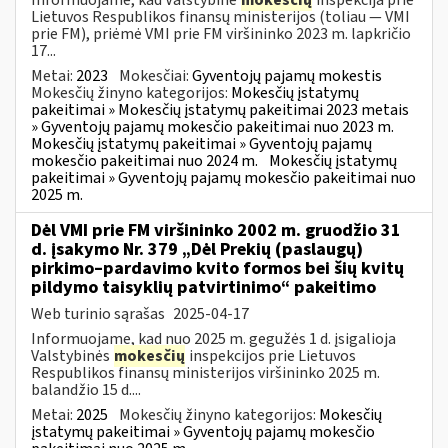
Lietuvos Respublikos finansų ministerijos (toliau — VMI
prie FM), priėmė VMI prie FM viršininko 2023 m. lapkričio
17...
Metai:
2023
Mokesčiai:
Gyventojų pajamų mokestis
Mokesčių žinyno kategorijos:
Mokesčių įstatymų
pakeitimai » Mokesčių įstatymų pakeitimai 2023 metais
» Gyventojų pajamų mokesčio pakeitimai nuo 2023 m.
Mokesčių įstatymų pakeitimai » Gyventojų pajamų
mokesčio pakeitimai nuo 2024 m.
Mokesčių įstatymų
pakeitimai » Gyventojų pajamų mokesčio pakeitimai nuo
2025 m.
Dėl VMI prie FM viršininko 2002 m. gruodžio 31
d. įsakymo Nr. 379 „Dėl Prekių (paslaugų)
pirkimo–pardavimo kvito formos bei šių kvitų
pildymo taisyklių patvirtinimo“ pakeitimo
Web turinio sąrašas
2025-04-17
Informuojame, kad nuo 2025 m. gegužės 1 d. įsigalioja
Valstybinės
mokesčių
inspekcijos prie Lietuvos
Respublikos finansų ministerijos viršininko 2025 m.
balandžio 15 d....
Metai:
2025
Mokesčių žinyno kategorijos:
Mokesčių
įstatymų pakeitimai » Gyventojų pajamų mokesčio