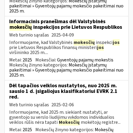
Mokesčių žinyno kategorijos:
Mokesčių įstatymų
pakeitimai » Gyventojų pajamų mokesčio pakeitimai nuo
2025 m.
Informacinis pranešimas dėl Valstybinės
mokesčių
inspekcijos prie Lietuvos Respublikos
Web turinio sąrašas
2025-04-09
Informuojame, kad Valstybinės
mokesčių
inspekci
jos
prie Lietuvos Respublikos finansų ministeri
jos
viršininko 2025 m....
Metai:
2025
Mokesčiai:
Gyventojų pajamų mokestis
Mokesčių žinyno kategorijos:
Mokesčių įstatymų
pakeitimai » Gyventojų pajamų mokesčio pakeitimai nuo
2025 m.
Dėl tapačios veiklos nustatytos, nuo 2025 m.
sausio 1 d. įsigaliojus klasifikatoriui EVRK 2.1
red.
Web turinio sąrašas
2025-02-06
Informuojame, kad 2025 m. siekiant nustatyti, ar
gyventojo su verslo liudijimu vykdomos individualios
veiklos rūšis nėra tapati
Mokesčių
mokėtojų registre...
Metai:
2025
Mokesčių žinyno kategorijos:
Mokesčių