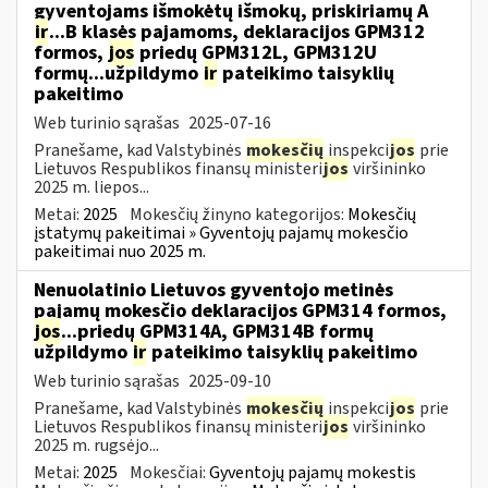
gyventojams išmokėtų išmokų, priskiriamų A
ir
...B klasės pajamoms, deklaracijos GPM312
formos,
jos
priedų GPM312L, GPM312U
formų...užpildymo
ir
pateikimo taisyklių
pakeitimo
Web turinio sąrašas
2025-07-16
Pranešame, kad Valstybinės
mokesčių
inspekci
jos
prie
Lietuvos Respublikos finansų ministeri
jos
viršininko
2025 m. liepos...
Metai:
2025
Mokesčių žinyno kategorijos:
Mokesčių
įstatymų pakeitimai » Gyventojų pajamų mokesčio
pakeitimai nuo 2025 m.
Nenuolatinio Lietuvos gyventojo metinės
pajamų mokesčio deklaracijos GPM314 formos,
jos
...priedų GPM314A, GPM314B formų
užpildymo
ir
pateikimo taisyklių pakeitimo
Web turinio sąrašas
2025-09-10
Pranešame, kad Valstybinės
mokesčių
inspekci
jos
prie
Lietuvos Respublikos finansų ministeri
jos
viršininko
2025 m. rugsėjo...
Metai:
2025
Mokesčiai:
Gyventojų pajamų mokestis