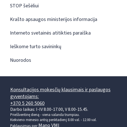
STOP šešėliui
Krašto apsaugos ministerijos informacija
Interneto svetainės atitikties paraiška
Ieškome turto savininkų
Nuorodos
Konsultacijos mokesčių klausimais ir paslaugos
gyventojams:
+370 5 260 5060
Darbo laikas: I-IV 8.00-17.00, V 8.00-15.45.
Prieššventinę dieną - viena valanda trumpiau.
Kiekvieno mėnesio antrą penktadienį 8.00 val. - 12.00 val.
Mano VMI
Paklausimas per