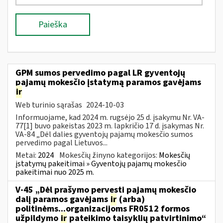
Paieška
GPM sumos pervedimo pagal LR gyventojų
pajamų mokesčio įstatymą paramos gavėjams
ir
Web turinio sąrašas
2024-10-03
Informuojame, kad 2024 m. rugsėjo 25 d. įsakymu Nr. VA-
77[1] buvo pakeistas 2023 m. lapkričio 17 d. įsakymas Nr.
VA-84 „Dėl dalies gyventojų pajamų mokesčio sumos
pervedimo pagal Lietuvos...
Metai:
2024
Mokesčių žinyno kategorijos:
Mokesčių
įstatymų pakeitimai » Gyventojų pajamų mokesčio
pakeitimai nuo 2025 m.
V-45 „Dėl prašymo pervesti pajamų mokesčio
dalį paramos gavėjams
ir
(arba)
politinėms...organizacijoms FR0512 formos
užpildymo
ir
pateikimo taisyklių patvirtinimo“