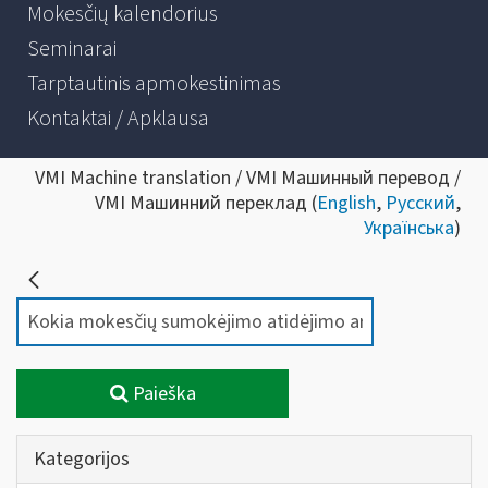
Mokesčių kalendorius
Seminarai
Tarptautinis apmokestinimas
Kontaktai / Apklausa
VMI Machine translation / VMI Машинный перевод /
VMI Машинний переклад (
English
,
Русский
,
Українська
)
Paieška
Kategorijos