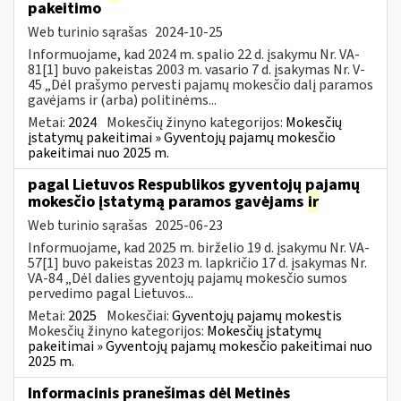
pakeitimo
Web turinio sąrašas
2024-10-25
Informuojame, kad 2024 m. spalio 22 d. įsakymu Nr. VA-
81[1] buvo pakeistas 2003 m. vasario 7 d. įsakymas Nr. V-
45 „Dėl prašymo pervesti pajamų mokesčio dalį paramos
gavėjams ir (arba) politinėms...
Metai:
2024
Mokesčių žinyno kategorijos:
Mokesčių
įstatymų pakeitimai » Gyventojų pajamų mokesčio
pakeitimai nuo 2025 m.
pagal Lietuvos Respublikos gyventojų pajamų
mokesčio įstatymą paramos gavėjams
ir
Web turinio sąrašas
2025-06-23
Informuojame, kad 2025 m. birželio 19 d. įsakymu Nr. VA-
57[1] buvo pakeistas 2023 m. lapkričio 17 d. įsakymas Nr.
VA-84 „Dėl dalies gyventojų pajamų mokesčio sumos
pervedimo pagal Lietuvos...
Metai:
2025
Mokesčiai:
Gyventojų pajamų mokestis
Mokesčių žinyno kategorijos:
Mokesčių įstatymų
pakeitimai » Gyventojų pajamų mokesčio pakeitimai nuo
2025 m.
Informacinis pranešimas dėl Metinės