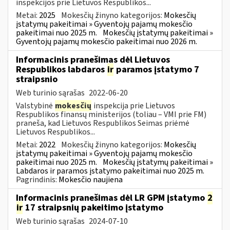
inspekcijos prie Lietuvos Respublikos...
Metai:
2025
Mokesčių žinyno kategorijos:
Mokesčių
įstatymų pakeitimai » Gyventojų pajamų mokesčio
pakeitimai nuo 2025 m.
Mokesčių įstatymų pakeitimai »
Gyventojų pajamų mokesčio pakeitimai nuo 2026 m.
Informacinis pranešimas dėl Lietuvos
Respublikos labdaros
ir
paramos įstatymo 7
straipsnio
Web turinio sąrašas
2022-06-20
Valstybinė
mokesčių
inspekcija prie Lietuvos
Respublikos finansų ministerijos (toliau – VMI prie FM)
praneša, kad Lietuvos Respublikos Seimas priėmė
Lietuvos Respublikos...
Metai:
2022
Mokesčių žinyno kategorijos:
Mokesčių
įstatymų pakeitimai » Gyventojų pajamų mokesčio
pakeitimai nuo 2025 m.
Mokesčių įstatymų pakeitimai »
Labdaros ir paramos įstatymo pakeitimai nuo 2025 m.
Pagrindinis:
Mokesčio naujiena
Informacinis pranešimas dėl LR GPM įstatymo
2
ir
17 straipsnių pakeitimo įstatymo
Web turinio sąrašas
2024-07-10