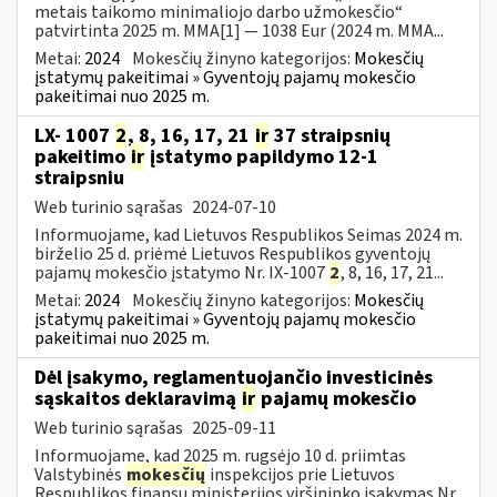
metais taikomo minimaliojo darbo užmokesčio“
patvirtinta 2025 m. MMA[1] — 1038 Eur (2024 m. MMA...
Metai:
2024
Mokesčių žinyno kategorijos:
Mokesčių
įstatymų pakeitimai » Gyventojų pajamų mokesčio
pakeitimai nuo 2025 m.
LX- 1007
2
, 8, 16, 17, 21
ir
37 straipsnių
pakeitimo
ir
įstatymo papildymo 12-1
straipsniu
Web turinio sąrašas
2024-07-10
Informuojame, kad Lietuvos Respublikos Seimas 2024 m.
birželio 25 d. priėmė Lietuvos Respublikos gyventojų
pajamų mokesčio įstatymo Nr. IX-1007
2
, 8, 16, 17, 21...
Metai:
2024
Mokesčių žinyno kategorijos:
Mokesčių
įstatymų pakeitimai » Gyventojų pajamų mokesčio
pakeitimai nuo 2025 m.
Dėl įsakymo, reglamentuojančio investicinės
sąskaitos deklaravimą
ir
pajamų mokesčio
Web turinio sąrašas
2025-09-11
Informuojame, kad 2025 m. rugsėjo 10 d. priimtas
Valstybinės
mokesčių
inspekcijos prie Lietuvos
Respublikos finansų ministerijos viršininko įsakymas Nr.