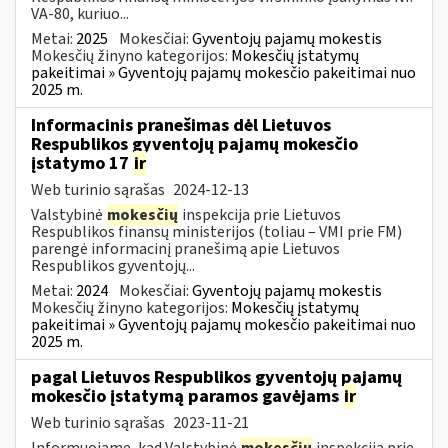
VA-80, kuriuo...
Metai:
2025
Mokesčiai:
Gyventojų pajamų mokestis
Mokesčių žinyno kategorijos:
Mokesčių įstatymų
pakeitimai » Gyventojų pajamų mokesčio pakeitimai nuo
2025 m.
Informacinis pranešimas dėl Lietuvos
Respublikos gyventojų pajamų mokesčio
įstatymo 17
ir
Web turinio sąrašas
2024-12-13
Valstybinė
mokesčių
inspekcija prie Lietuvos
Respublikos finansų ministerijos (toliau – VMI prie FM)
parengė informacinį pranešimą apie Lietuvos
Respublikos gyventojų...
Metai:
2024
Mokesčiai:
Gyventojų pajamų mokestis
Mokesčių žinyno kategorijos:
Mokesčių įstatymų
pakeitimai » Gyventojų pajamų mokesčio pakeitimai nuo
2025 m.
pagal Lietuvos Respublikos gyventojų pajamų
mokesčio įstatymą paramos gavėjams
ir
Web turinio sąrašas
2023-11-21
Informuojame, kad Valstybinė
mokesčių
inspekcija prie