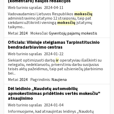
(komentaro) naujos redakcijos
Web turinio sąrašas
2024-04-11
Vadovaudamiesi Lietuvos Respublikos
mokesčių
administravimo įstatymo 12 straipsniu, taip pat
siekdami užtikrinti vieningą
mokesčių
įstatymų
taikymo...
Metai:
2024
Mokesčiai:
Gyventojų pajamų mokestis
Oficialu: Vilniuje steigiamas Tarpinstitucinio
bendradarbiavimo centras
Web turinio sąrašas
2024-01-22
Siekiant optimizuoti darbą
ir
operatyviau išaiškinti su
nelegaliu, nedeklaruotu, priverstiniu darbu susijusius
teisės aktų pažeidimus, taip pat užsieniečių įdarbinimo
bei...
Metai:
2024
Pagrindinis:
Naujiena
Dėl leidinio „Naudotų automobilių
apmokestinimas pridėtinės vertės mokesčiu"
atnaujinimo
Web turinio sąrašas
2024-01-04
Informuojame, kad atnaujintas leidinys „Naudotų