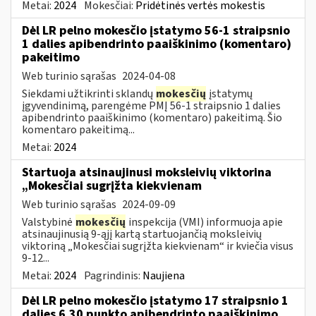
Metai:
2024
Mokesčiai:
Pridėtinės vertės mokestis
Dėl LR pelno mokesčio įstatymo 56-1 straipsnio
1 dalies apibendrinto paaiškinimo (komentaro)
pakeitimo
Web turinio sąrašas
2024-04-08
Siekdami užtikrinti sklandų
mokesčių
įstatymų
įgyvendinimą, parengėme PMĮ 56-1 straipsnio 1 dalies
apibendrinto paaiškinimo (komentaro) pakeitimą. Šio
komentaro pakeitimą...
Metai:
2024
Startuoja atsinaujinusi moksleivių viktorina
„Mokesčiai sugrįžta kiekvienam
Web turinio sąrašas
2024-09-09
Valstybinė
mokesčių
inspekcija (VMI) informuoja apie
atsinaujinusią 9-ąjį kartą startuojančią moksleivių
viktoriną „Mokesčiai sugrįžta kiekvienam“ ir kviečia visus
9-12...
Metai:
2024
Pagrindinis:
Naujiena
Dėl LR pelno mokesčio įstatymo 17 straipsnio 1
dalies 6.30 punkto apibendrinto paaiškinimo