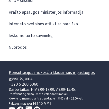
STOP šešėliui
Krašto apsaugos ministerijos informacija
Interneto svetainės atitikties paraiška
Ieškome turto savininkų
Nuorodos
Konsultacijos mokesčių klausimais ir paslaugos
gyventojams:
+370 5 260 5060
Darbo laikas: I-IV 8.00-17.00, V 8.00-15.45.
Prieššventinę dieną - viena valanda trumpiau.
Kiekvieno mėnesio antrą penktadienį 8.00 val. - 12.00 val.
Mano VMI
Paklausimas per