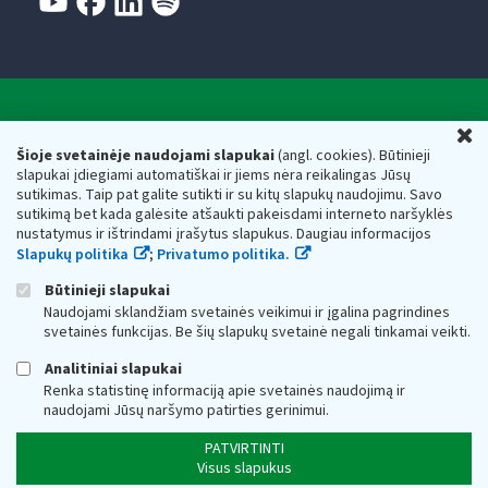
Valstybinė mokesčių inspekcija prie Lietuvos
U
Respublikos finansų ministerijos
Šioje svetainėje naudojami slapukai
(angl. cookies). Būtinieji
slapukai įdiegiami automatiškai ir jiems nėra reikalingas Jūsų
Biudžetinė įstaiga. Juridinio asmens kodas — 188659752,
sutikimas. Taip pat galite sutikti ir su kitų slapukų naudojimu. Savo
adresas: Vasario 16-osios g. 14, 01107 Vilnius, Lietuva, el.paštas:
sutikimą bet kada galėsite atšaukti pakeisdami interneto naršyklės
vmi@vmi.lt
, E. pristatymo dėžutės adresas 188659752
nustatymus ir ištrindami įrašytus slapukus. Daugiau informacijos
Duomenys apie Valstybinę mokesčių inspekciją prie Lietuvos
Slapukų politika
;
Privatumo politika.
Respublikos finansų ministerijos kaupiami ir saugomi Juridinių
asmenų registre
Būtinieji slapukai
Naudojami sklandžiam svetainės veikimui ir įgalina pagrindines
svetainės funkcijas. Be šių slapukų svetainė negali tinkamai veikti.
Analitiniai slapukai
Renka statistinę informaciją apie svetainės naudojimą ir
naudojami Jūsų naršymo patirties gerinimui.
PATVIRTINTI
Visus slapukus