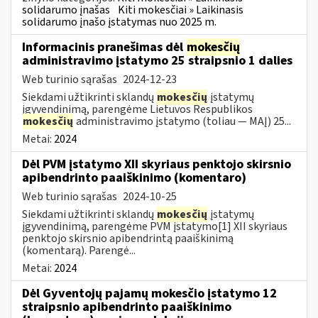
solidarumo įnašas
Kiti mokesčiai » Laikinasis
solidarumo įnašo įstatymas nuo 2025 m.
Informacinis pranešimas dėl
mokesčių
administravimo įstatymo 25 straipsnio 1 dalies
Web turinio sąrašas
2024-12-23
Siekdami užtikrinti sklandų
mokesčių
įstatymų
įgyvendinimą, parengėme Lietuvos Respublikos
mokesčių
administravimo įstatymo (toliau — MAĮ) 25...
Metai:
2024
Dėl PVM įstatymo XII skyriaus penktojo skirsnio
apibendrinto paaiškinimo (komentaro)
Web turinio sąrašas
2024-10-25
Siekdami užtikrinti sklandų
mokesčių
įstatymų
įgyvendinimą, parengėme PVM įstatymo[1] XII skyriaus
penktojo skirsnio apibendrintą paaiškinimą
(komentarą). Parengė...
Metai:
2024
Dėl Gyventojų pajamų mokesčio įstatymo 12
straipsnio apibendrinto paaiškinimo