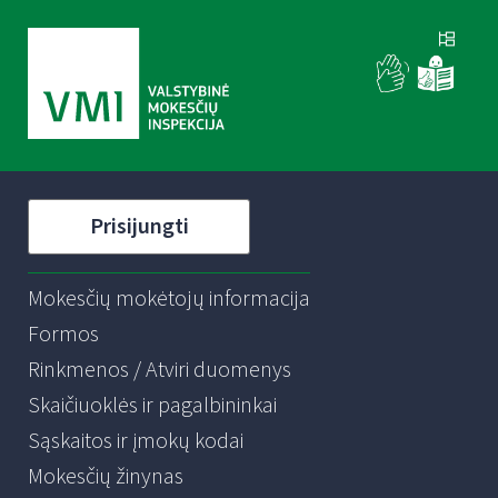
Prisijungti
Mokesčių mokėtojų informacija
Formos
Rinkmenos / Atviri duomenys
Skaičiuoklės ir pagalbininkai
Sąskaitos ir įmokų kodai
Mokesčių žinynas