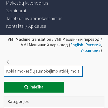
Mokesčių kalendorius
Seminarai
Tarptautinis apmokestinimas
Kontaktai / Apklausa
VMI Machine translation / VMI Машинный перевод /
VMI Машинний переклад (
English
,
Русский
,
Українська
)
Paieška
Kategorijos