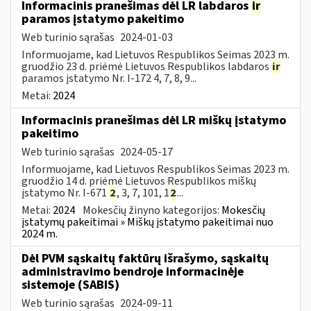
Informacinis pranešimas dėl LR labdaros
ir
paramos įstatymo pakeitimo
Web turinio sąrašas
2024-01-03
Informuojame, kad Lietuvos Respublikos Seimas 2023 m.
gruodžio 23 d. priėmė Lietuvos Respublikos labdaros
ir
paramos įstatymo Nr. I-172 4, 7, 8, 9...
Metai:
2024
Informacinis pranešimas dėl LR miškų įstatymo
pakeitimo
Web turinio sąrašas
2024-05-17
Informuojame, kad Lietuvos Respublikos Seimas 2023 m.
gruodžio 14 d. priėmė Lietuvos Respublikos miškų
įstatymo Nr. I-671
2
, 3, 7, 101, 1
2
...
Metai:
2024
Mokesčių žinyno kategorijos:
Mokesčių
įstatymų pakeitimai » Miškų įstatymo pakeitimai nuo
2024 m.
Dėl PVM sąskaitų faktūrų išrašymo, sąskaitų
administravimo bendroje informacinėje
sistemoje (SABIS)
Web turinio sąrašas
2024-09-11