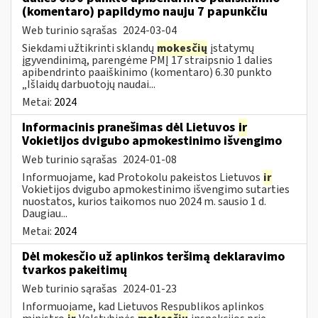
(komentaro) papildymo nauju 7 papunkčiu
Web turinio sąrašas
2024-03-04
Siekdami užtikrinti sklandų
mokesčių
įstatymų
įgyvendinimą, parengėme PMĮ 17 straipsnio 1 dalies
apibendrinto paaiškinimo (komentaro) 6.30 punkto
„Išlaidų darbuotojų naudai...
Metai:
2024
Informacinis pranešimas dėl Lietuvos
ir
Vokietijos dvigubo apmokestinimo išvengimo
Web turinio sąrašas
2024-01-08
Informuojame, kad Protokolu pakeistos Lietuvos
ir
Vokietijos dvigubo apmokestinimo išvengimo sutarties
nuostatos, kurios taikomos nuo 2024 m. sausio 1 d.
Daugiau...
Metai:
2024
Dėl mokesčio už aplinkos teršimą deklaravimo
tvarkos pakeitimų
Web turinio sąrašas
2024-01-23
Informuojame, kad Lietuvos Respublikos aplinkos