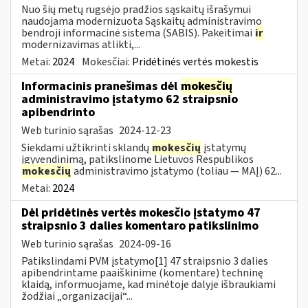
Nuo šių metų rugsėjo pradžios sąskaitų išrašymui
naudojama modernizuota Sąskaitų administravimo
bendroji informacinė sistema (SABIS). Pakeitimai
ir
modernizavimas atlikti,...
Metai:
2024
Mokesčiai:
Pridėtinės vertės mokestis
Informacinis pranešimas dėl
mokesčių
administravimo įstatymo 62 straipsnio
apibendrinto
Web turinio sąrašas
2024-12-23
Siekdami užtikrinti sklandų
mokesčių
įstatymų
įgyvendinimą, patikslinome Lietuvos Respublikos
mokesčių
administravimo įstatymo (toliau — MAĮ) 62...
Metai:
2024
Dėl pridėtinės vertės mokesčio įstatymo 47
straipsnio 3 dalies komentaro patikslinimo
Web turinio sąrašas
2024-09-16
Patikslindami PVM įstatymo[1] 47 straipsnio 3 dalies
apibendrintame paaiškinime (komentare) techninę
klaidą, informuojame, kad minėtoje dalyje išbraukiami
žodžiai „organizacijai“...