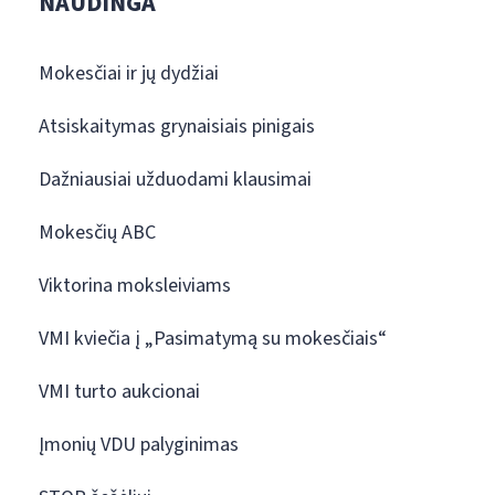
NAUDINGA
Mokesčiai ir jų dydžiai
Atsiskaitymas grynaisiais pinigais
Dažniausiai užduodami klausimai
Mokesčių ABC
Viktorina moksleiviams
VMI kviečia į „Pasimatymą su mokesčiais“
VMI turto aukcionai
Įmonių VDU palyginimas