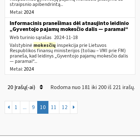
straipsnio apibendrintą...
Metai:
2024
Informacinis pranešimas dėl atnaujinto leidinio
„Gyventojo pajamų mokesčio dalis — paramai“
Web turinio sąrašas
2024-11-18
Valstybinė
mokesčių
inspekcija prie Lietuvos
Respublikos finansų ministerijos (toliau – VMI prie FM)
praneša, kad leidinys „Gyventojo pajamų mokesčio dalis
— paramai“...
Metai:
2024
20 Įrašų(-ai)
Rodoma nuo 181 iki 200 iš 221 irašų.
1
...
9
10
11
12