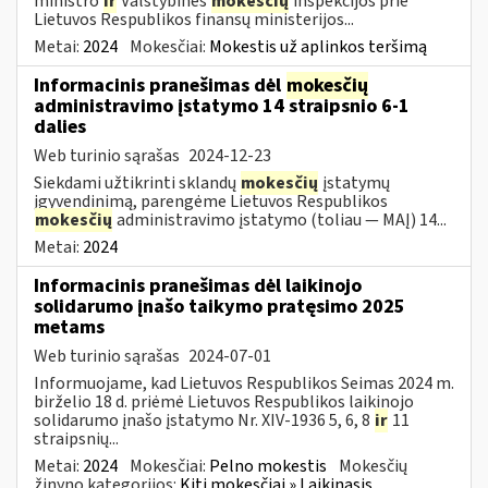
ministro
ir
Valstybinės
mokesčių
inspekcijos prie
Lietuvos Respublikos finansų ministerijos...
Metai:
2024
Mokesčiai:
Mokestis už aplinkos teršimą
Informacinis pranešimas dėl
mokesčių
administravimo įstatymo 14 straipsnio 6-1
dalies
Web turinio sąrašas
2024-12-23
Siekdami užtikrinti sklandų
mokesčių
įstatymų
įgyvendinimą, parengėme Lietuvos Respublikos
mokesčių
administravimo įstatymo (toliau — MAĮ) 14...
Metai:
2024
Informacinis pranešimas dėl laikinojo
solidarumo įnašo taikymo pratęsimo 2025
metams
Web turinio sąrašas
2024-07-01
Informuojame, kad Lietuvos Respublikos Seimas 2024 m.
birželio 18 d. priėmė Lietuvos Respublikos laikinojo
solidarumo įnašo įstatymo Nr. XIV-1936 5, 6, 8
ir
11
straipsnių...
Metai:
2024
Mokesčiai:
Pelno mokestis
Mokesčių
žinyno kategorijos:
Kiti mokesčiai » Laikinasis