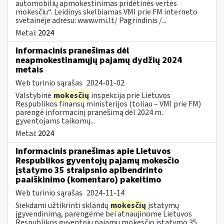
automobilių apmokestinimas pridėtinės vertės
mokesčiu“. Leidinys skelbiamas VMI prie FM interneto
svetainėje adresu: www.vmi.lt/ Pagrindinis /...
Metai:
2024
Informacinis pranešimas dėl
neapmokestinamųjų pajamų dydžių 2024
metais
Web turinio sąrašas
2024-01-02
Valstybinė
mokesčių
inspekcija prie Lietuvos
Respublikos finansų ministerijos (toliau – VMI prie FM)
parengė informacinį pranešimą dėl 2024 m.
gyventojams taikomų...
Metai:
2024
Informacinis pranešimas apie Lietuvos
Respublikos gyventojų pajamų mokesčio
įstatymo 35 straipsnio apibendrinto
paaiškinimo (komentaro) pakeitimo
Web turinio sąrašas
2024-11-14
Siekdami užtikrinti sklandų
mokesčių
įstatymų
įgyvendinimą, parengėme bei atnaujinome Lietuvos
Respublikos gyventojų pajamų mokesčio įstatymo 35