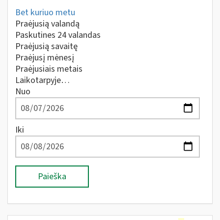
Bet kuriuo metu
Praėjusią valandą
Paskutines 24 valandas
Praėjusią savaitę
Praėjusį mėnesį
Praėjusiais metais
Laikotarpyje…
Nuo
Iki
Paieška