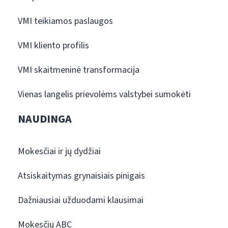
VMI teikiamos paslaugos
VMI kliento profilis
VMI skaitmeninė transformacija
Vienas langelis prievolėms valstybei sumokėti
NAUDINGA
Mokesčiai ir jų dydžiai
Atsiskaitymas grynaisiais pinigais
Dažniausiai užduodami klausimai
Mokesčių ABC