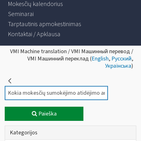
Mokesčių kalendorius
Seminarai
Tarptautinis apmokestinimas
Kontaktai / Apklausa
VMI Machine translation / VMI Машинный перевод /
VMI Машинний переклад (
English
,
Русский
,
Українська
)
Paieška
Kategorijos