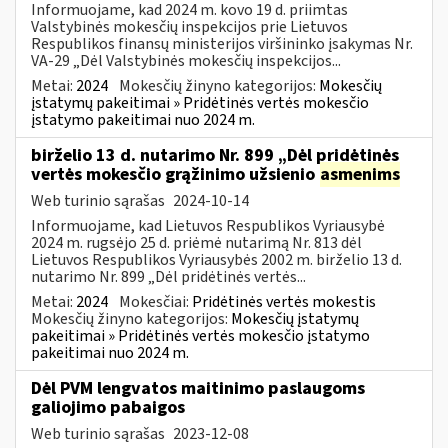
Informuojame, kad 2024 m. kovo 19 d. priimtas
Valstybinės mokesčių inspekcijos prie Lietuvos
Respublikos finansų ministerijos viršininko įsakymas Nr.
VA-29 „Dėl Valstybinės mokesčių inspekcijos...
Metai:
2024
Mokesčių žinyno kategorijos:
Mokesčių
įstatymų pakeitimai » Pridėtinės vertės mokesčio
įstatymo pakeitimai nuo 2024 m.
birželio 13 d. nutarimo Nr. 899 „Dėl pridėtinės
vertės mokesčio grąžinimo užsienio
asmenims
Web turinio sąrašas
2024-10-14
Informuojame, kad Lietuvos Respublikos Vyriausybė
2024 m. rugsėjo 25 d. priėmė nutarimą Nr. 813 dėl
Lietuvos Respublikos Vyriausybės 2002 m. birželio 13 d.
nutarimo Nr. 899 „Dėl pridėtinės vertės...
Metai:
2024
Mokesčiai:
Pridėtinės vertės mokestis
Mokesčių žinyno kategorijos:
Mokesčių įstatymų
pakeitimai » Pridėtinės vertės mokesčio įstatymo
pakeitimai nuo 2024 m.
Dėl PVM lengvatos maitinimo paslaugoms
galiojimo pabaigos
Web turinio sąrašas
2023-12-08