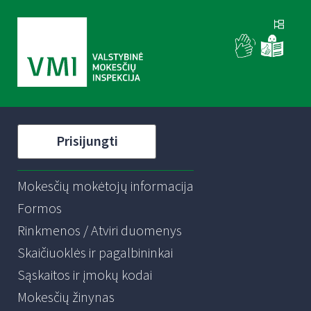
Prisijungti
Mokesčių mokėtojų informacija
Formos
Rinkmenos / Atviri duomenys
Skaičiuoklės ir pagalbininkai
Sąskaitos ir įmokų kodai
Mokesčių žinynas