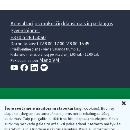
Konsultacijos mokesčių klausimais ir paslaugos
gyventojams:
+370 5 260 5060
Darbo laikas: I-IV 8.00-17.00, V 8.00-15.45.
Prieššventinę dieną - viena valanda trumpiau.
Kiekvieno mėnesio antrą penktadienį 8.00 val. - 12.00 val.
Mano VMI
Paklausimas per
Valstybinė mokesčių inspekcija prie Lietuvos
U
Respublikos finansų ministerijos
Šioje svetainėje naudojami slapukai
(angl. cookies). Būtinieji
slapukai įdiegiami automatiškai ir jiems nėra reikalingas Jūsų
Biudžetinė įstaiga. Juridinio asmens kodas — 188659752,
sutikimas. Taip pat galite sutikti ir su kitų slapukų naudojimu. Savo
adresas: Vasario 16-osios g. 14, 01107 Vilnius, Lietuva, el.paštas:
sutikimą bet kada galėsite atšaukti pakeisdami interneto naršyklės
vmi@vmi.lt
, E. pristatymo dėžutės adresas 188659752
nustatymus ir ištrindami įrašytus slapukus. Daugiau informacijos