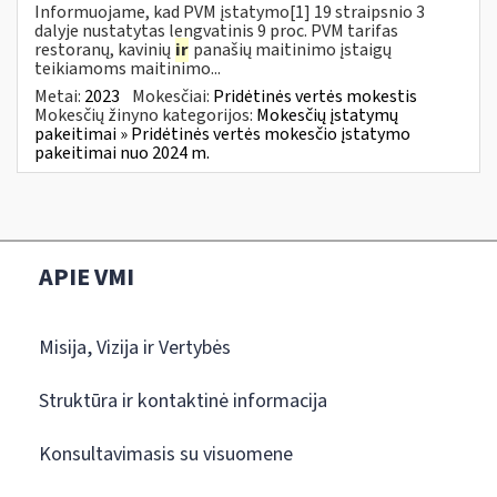
Informuojame, kad PVM įstatymo[1] 19 straipsnio 3
dalyje nustatytas lengvatinis 9 proc. PVM tarifas
restoranų, kavinių
ir
panašių maitinimo įstaigų
teikiamoms maitinimo...
Metai:
2023
Mokesčiai:
Pridėtinės vertės mokestis
Mokesčių žinyno kategorijos:
Mokesčių įstatymų
pakeitimai » Pridėtinės vertės mokesčio įstatymo
pakeitimai nuo 2024 m.
APIE VMI
Misija, Vizija ir Vertybės
Struktūra ir kontaktinė informacija
Konsultavimasis su visuomene