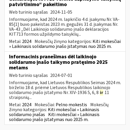
patvirtinimo“ pakeitimo
Web turinio sąrašas
2024-11-05
Informuojame, kad 2024 m. lapkričio 4 d. įsakymu Nr. VA-
85[1] buvo pakeistas 2023 m. gegužės 31 d. įsakymas Nr.
VA-43 „Dėl Laikinojo solidarumo įnašo deklaracijos
KIT713 formos užpildymo taisyklių...
Metai:
2024
Mokesčių žinyno kategorijos:
Kiti mokesčiai
» Laikinasis solidarumo įnašo įstatymas nuo 2025 m.
Informacinis pranešimas dėl laikinojo
solidarumo įnašo taikymo pratęsimo 2025
metams
Web turinio sąrašas
2024-07-01
Informuojame, kad Lietuvos Respublikos Seimas 2024 m.
birželio 18 d. priėmė Lietuvos Respublikos laikinojo
solidarumo įnašo įstatymo Nr. XIV-1936 5, 6, 8
ir
11
straipsnių...
Metai:
2024
Mokesčiai:
Pelno mokestis
Mokesčių
žinyno kategorijos:
Kiti mokesčiai » Laikinasis
solidarumo įnašas
Kiti mokesčiai » Laikinasis
solidarumo įnašo įstatymas nuo 2025 m.