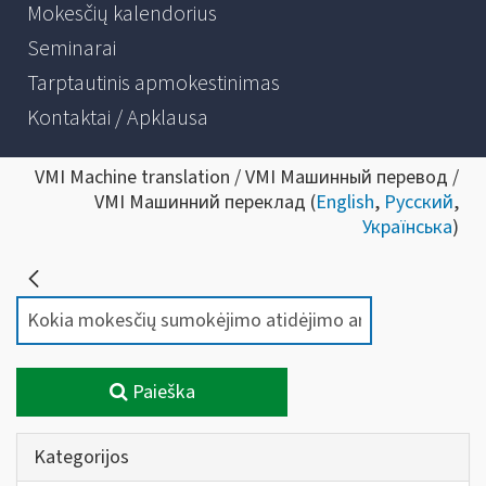
Mokesčių kalendorius
Seminarai
Tarptautinis apmokestinimas
Kontaktai / Apklausa
VMI Machine translation / VMI Машинный перевод /
VMI Машинний переклад (
English
,
Русский
,
Українська
)
Paieška
Kategorijos