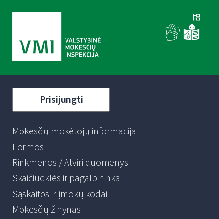
Prisijungti
Mokesčių mokėtojų informacija
Formos
Rinkmenos / Atviri duomenys
Skaičiuoklės ir pagalbininkai
Sąskaitos ir įmokų kodai
Mokesčių žinynas