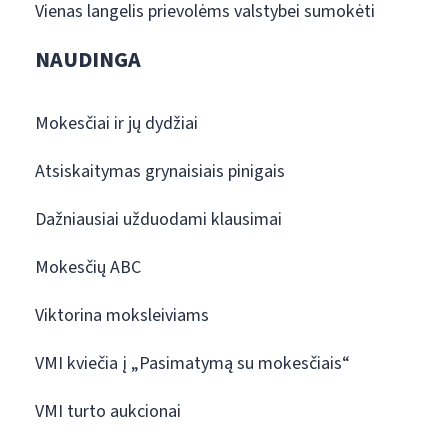
Vienas langelis prievolėms valstybei sumokėti
NAUDINGA
Mokesčiai ir jų dydžiai
Atsiskaitymas grynaisiais pinigais
Dažniausiai užduodami klausimai
Mokesčių ABC
Viktorina moksleiviams
VMI kviečia į „Pasimatymą su mokesčiais“
VMI turto aukcionai