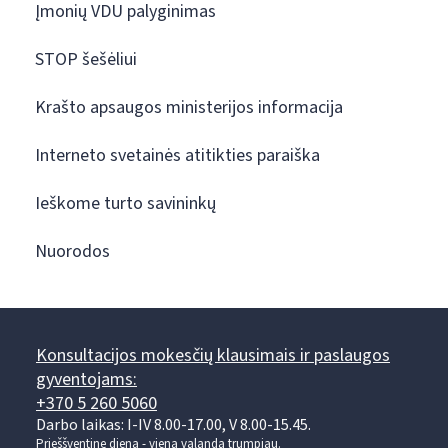
Įmonių VDU palyginimas
STOP šešėliui
Krašto apsaugos ministerijos informacija
Interneto svetainės atitikties paraiška
Ieškome turto savininkų
Nuorodos
Konsultacijos mokesčių klausimais ir paslaugos
gyventojams:
+370 5 260 5060
Darbo laikas: I-IV 8.00-17.00, V 8.00-15.45.
Prieššventinę dieną - viena valanda trumpiau.