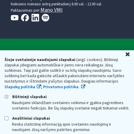
Kiekvieno mėnesio antrą penktadienį 8.00 val. - 12.00 val.
Mano VMI
Paklausimas per
Valstybinė mokesčių inspekcija prie Lietuvos
U
Respublikos finansų ministerijos
Šioje svetainėje naudojami slapukai
(angl. cookies). Būtinieji
slapukai įdiegiami automatiškai ir jiems nėra reikalingas Jūsų
Biudžetinė įstaiga. Juridinio asmens kodas — 188659752,
sutikimas. Taip pat galite sutikti ir su kitų slapukų naudojimu. Savo
adresas: Vasario 16-osios g. 14, 01107 Vilnius, Lietuva, el.paštas:
sutikimą bet kada galėsite atšaukti pakeisdami interneto naršyklės
vmi@vmi.lt
, E. pristatymo dėžutės adresas 188659752
nustatymus ir ištrindami įrašytus slapukus. Daugiau informacijos
Duomenys apie Valstybinę mokesčių inspekciją prie Lietuvos
Slapukų politika
;
Privatumo politika.
Respublikos finansų ministerijos kaupiami ir saugomi Juridinių
asmenų registre
Būtinieji slapukai
Naudojami sklandžiam svetainės veikimui ir įgalina pagrindines
svetainės funkcijas. Be šių slapukų svetainė negali tinkamai veikti.
Analitiniai slapukai
Renka statistinę informaciją apie svetainės naudojimą ir
naudojami Jūsų naršymo patirties gerinimui.