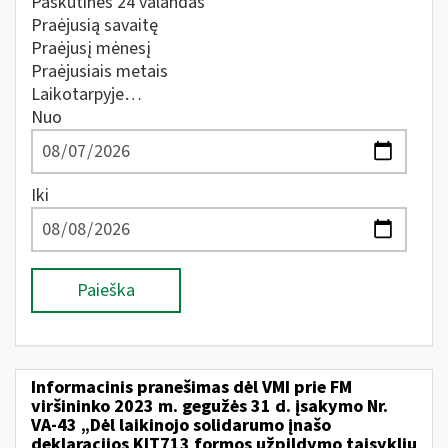
Paskutines 24 valandas
Praėjusią savaitę
Praėjusį mėnesį
Praėjusiais metais
Laikotarpyje…
Nuo
Iki
Paieška
Informacinis pranešimas dėl VMI prie FM
viršininko 2023 m. gegužės 31 d. įsakymo Nr.
VA-43 „Dėl laikinojo solidarumo įnašo
deklaracijos KIT713 formos užpildymo taisyklių