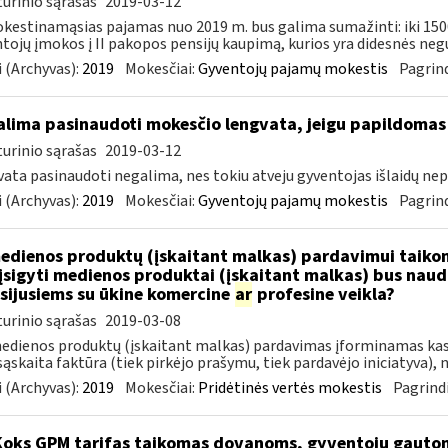
urinio sąrašas
2019-03-12
estinamąsias pajamas nuo 2019 m. bus galima sumažinti: iki 15
tojų įmokos į II pakopos pensijų kaupimą, kurios yra didesnės negu 
 (Archyvas):
2019
Mokesčiai:
Gyventojų pajamų mokestis
Pagrind
lima pasinaudoti mokesčio lengvata, jeigu papildomas
urinio sąrašas
2019-03-12
ata pasinaudoti negalima, nes tokiu atveju gyventojas išlaidų nepa
 (Archyvas):
2019
Mokesčiai:
Gyventojų pajamų mokestis
Pagrind
dienos produktų (įskaitant malkas) pardavimui taikoma
įsigyti medienos produktai (įskaitant malkas) bus nau
sijusiems su ūkine komercine
ar
profesine veikla?
urinio sąrašas
2019-03-08
edienos produktų (įskaitant malkas) pardavimas įforminamas kas
ąskaita faktūra (tiek pirkėjo prašymu, tiek pardavėjo iniciatyva), n
 (Archyvas):
2019
Mokesčiai:
Pridėtinės vertės mokestis
Pagrindi
Koks GPM tarifas taikomas dovanoms, gyventojų gautoms