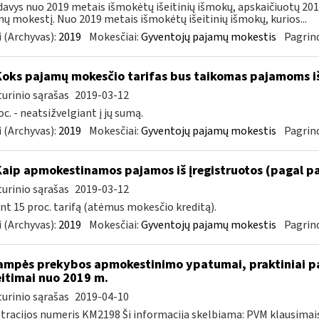
avys nuo 2019 metais išmokėtų išeitinių išmokų, apskaičiuotų 2018 
ų mokestį. Nuo 2019 metais išmokėtų išeitinių išmokų, kurios...
 (Archyvas):
2019
Mokesčiai:
Gyventojų pajamų mokestis
Pagrind
Koks pajamų mokesčio tarifas bus taikomas pajamoms i
urinio sąrašas
2019-03-12
oc. - neatsižvelgiant į jų sumą.
 (Archyvas):
2019
Mokesčiai:
Gyventojų pajamų mokestis
Pagrind
Kaip apmokestinamos pajamos iš įregistruotos (pagal p
urinio sąrašas
2019-03-12
nt 15 proc. tarifą (atėmus mokesčio kreditą).
 (Archyvas):
2019
Mokesčiai:
Gyventojų pajamų mokestis
Pagrind
ampės prekybos apmokestinimo ypatumai, praktiniai pa
itimai nuo 2019 m.
urinio sąrašas
2019-04-10
tracijos numeris KM2198 Ši informacija skelbiama: PVM klausima