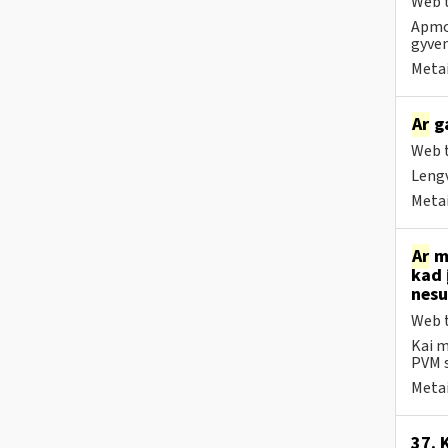
Web t
Apmok
gyven
Metai
Ar
ga
Web t
Lengv
Metai
Ar
me
kad 
nesu
Web t
Kai m
PVM s
Metai
37. 