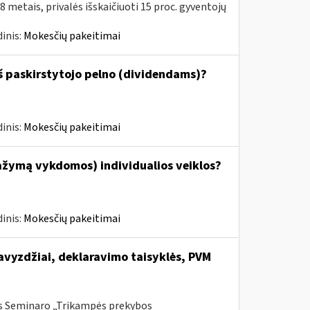
metais, privalės išskaičiuoti 15 proc. gyventojų
inis:
Mokesčių pakeitimai
š paskirstytojo pelno (dividendams)?
inis:
Mokesčių pakeitimai
ažymą vykdomos) individualios veiklos?
inis:
Mokesčių pakeitimai
vyzdžiai, deklaravimo taisyklės, PVM
is Seminaro „Trikampės prekybos