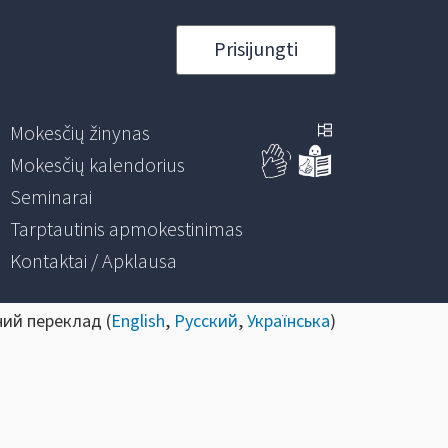
Prisijungti
Mokesčių žinynas
Mokesčių kalendorius
Seminarai
Tarptautinis apmokestinimas
Kontaktai / Apklausa
ний переклад (
English
,
Русский
,
Українська
)