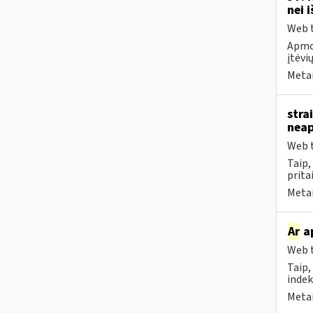
nei 
Web t
Apmok
įtėvių
Metai
stra
neap
Web t
Taip
prita
Metai
Ar
ap
Web t
Taip,
indek
Metai