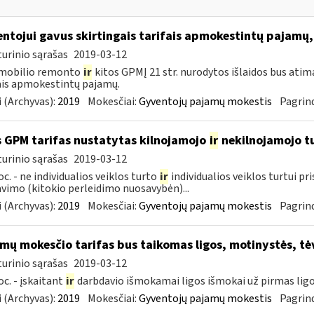
ntojui gavus skirtingais tarifais apmokestintų pajamų,
urinio sąrašas
2019-03-12
mobilio remonto
ir
kitos GPMĮ 21 str. nurodytos išlaidos bus atim
ais apmokestintų pajamų.
 (Archyvas):
2019
Mokesčiai:
Gyventojų pajamų mokestis
Pagrind
 GPM tarifas nustatytas kilnojamojo
ir
nekilnojamojo 
urinio sąrašas
2019-03-12
oc. - ne individualios veiklos turto
ir
individualios veiklos turtui p
vimo (kitokio perleidimo nuosavybėn)...
 (Archyvas):
2019
Mokesčiai:
Gyventojų pajamų mokestis
Pagrind
mų mokesčio tarifas bus taikomas ligos, motinystės, tė
urinio sąrašas
2019-03-12
oc. - įskaitant
ir
darbdavio išmokamai ligos išmokai už pirmas ligo
 (Archyvas):
2019
Mokesčiai:
Gyventojų pajamų mokestis
Pagrind