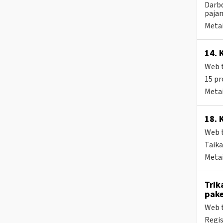
Darbd
pajam
Metai
14. 
Web t
15 pr
Metai
18. 
Web t
Taika
Metai
Trik
pake
Web t
Regis