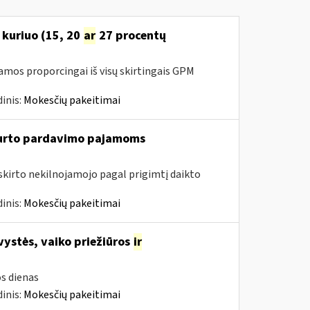
 kuriuo (15, 20
ar
27 procentų
amos proporcingai iš visų skirtingais GPM
inis:
Mokesčių pakeitimai
turto pardavimo pajamoms
riskirto nekilnojamojo pagal prigimtį daikto
inis:
Mokesčių pakeitimai
vystės, vaiko priežiūros
ir
s dienas
inis:
Mokesčių pakeitimai