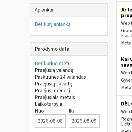
Aplankai
Ar
le
prop
Web t
Bet kurį aplanką
Granu
klasi
Metai
Parodymo data
Kai 
Bet kuriuo metu
savo
Praėjusią valandą
Web t
Paskutines 24 valandas
Gyven
Praėjusią savaitę
Metai
Praėjusį mėnesį
Praėjusiais metais
DĖL
Laikotarpyje…
Nuo
Iki
Web t
Regis
Lietu
Metai