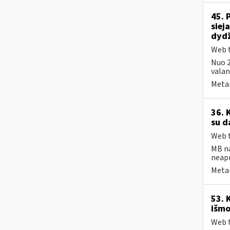
45. 
siej
dydž
Web t
Nuo 2
valand
Metai
36. 
su d
Web t
MB na
neap
Metai
53. 
išmo
Web t