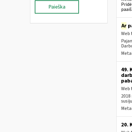
Pridė
Paieška
paaiš
Ar
pa
Web t
Pajam
Darbo
Metai
49. 
darb
paba
Web t
2018 
susij
Metai
20. 