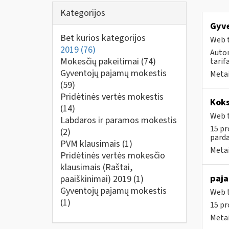
Kategorijos
Gyve
Bet kurios kategorijos
Web t
2019
(76)
Auto
Mokesčių pakeitimai
(74)
tarif
Gyventojų pajamų mokestis
Metai
(59)
Pridėtinės vertės mokestis
Koks
(14)
Web t
Labdaros ir paramos mokestis
15 pr
(2)
parda
PVM klausimais
(1)
Metai
Pridėtinės vertės mokesčio
klausimais (Raštai,
paja
paaiškinimai) 2019
(1)
Gyventojų pajamų mokestis
Web t
(1)
15 pr
Metai