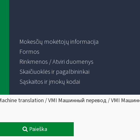
Mokesčių mokėtojų informacija
Formos
Rinkmenos / Atviri duomenys
Skaičiuoklės ir pagalbininkai
Sąskaitos ir įmokų kodai
Machine translation / VMI Машинный перевод / VMI Машин
Paieška