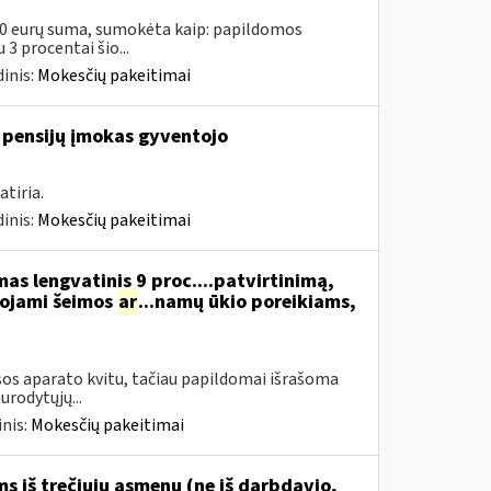
00 eurų suma, sumokėta kaip: papildomos
3 procentai šio...
inis:
Mokesčių pakeitimai
 pensijų įmokas gyventojo
tiria.
inis:
Mokesčių pakeitimai
s lengvatinis 9 proc....patvirtinimą,
dojami šeimos
ar
...namų ūkio poreikiams,
os aparato kvitu, tačiau papildomai išrašoma
urodytųjų...
nis:
Mokesčių pakeitimai
 iš trečiųjų asmenų (ne iš darbdavio,