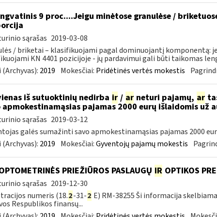
ngvatinis 9 proc....Jeigu minėtose granulėse / briketuo
orcija
urinio sąrašas
2019-03-08
lės / briketai – klasifikuojami pagal dominuojantį komponentą: j
fikuojami KN 4401 pozicijoje - jų pardavimui gali būti taikomas lengv
 (Archyvas):
2019
Mokesčiai:
Pridėtinės vertės mokestis
Pagrindi
vienas iš sutuoktinių nedirba
ir
/
ar
neturi pajamų,
ar
tas
 apmokestinamąsias pajamas 2000 eurų išlaidomis už 
urinio sąrašas
2019-03-12
tojas galės sumažinti savo apmokestinamąsias pajamas 2000 eur
 (Archyvas):
2019
Mokesčiai:
Gyventojų pajamų mokestis
Pagrind
 OPTOMETRINĖS PRIEŽIŪROS PASLAUGŲ
IR
OPTIKOS PRE
urinio sąrašas
2019-12-30
tracijos numeris (18.
2
-31-
2
E) RM-38255 Ši informacija skelbiama:
vos Respublikos finansų...
 (Archyvas):
2019
Mokesčiai:
Pridėtinės vertės mokestis
Mokesči