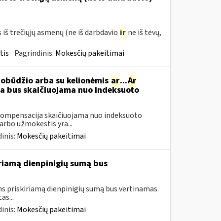
š trečiųjų asmenų (ne iš darbdavio
ir
ne iš tėvų,
tis
Pagrindinis:
Mokesčių pakeitimai
pobūdžio arba su kelionėmis
ar
...
Ar
 bus skaičiuojama nuo indeksuoto
ompensacija skaičiuojama nuo indeksuoto
arbo užmokestis yra...
inis:
Mokesčių pakeitimai
iamą dienpinigių sumą bus
 priskiriamą dienpinigių sumą bus vertinamas
as...
inis:
Mokesčių pakeitimai