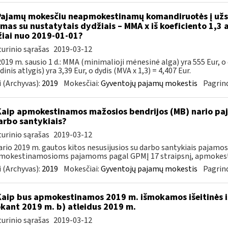
Pajamų mokesčiu neapmokestinamų komandiruotės į užsi
amas su nustatytais dydžiais – MMA x iš koeficiento 1,3 a
iai nuo 2019-01-01?
urinio sąrašas
2019-03-12
019 m. sausio 1 d.: MMA (minimalioji mėnesinė alga) yra 555 Eur, o
inis atlygis) yra 3,39 Eur, o dydis (MVA x 1,3) = 4,407 Eur.
 (Archyvas):
2019
Mokesčiai:
Gyventojų pajamų mokestis
Pagrind
Kaip apmokestinamos mažosios bendrijos (MB) nario paj
arbo santykiais?
urinio sąrašas
2019-03-12
rio 2019 m. gautos kitos nesusijusios su darbo santykiais pajamo
mokestinamosioms pajamoms pagal GPMĮ 17 straipsnį, apmokesti
 (Archyvas):
2019
Mokesčiai:
Gyventojų pajamų mokestis
Pagrind
Kaip bus apmokestinamos 2019 m. išmokamos išeitinės i
kant 2019 m. b) atleidus 2019 m.
urinio sąrašas
2019-03-12