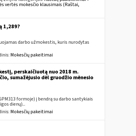
nės vertės mokesčio klausimais (Raštai,
ą 1,289?
suojamas darbo užmokestis, kuris nurodytas
inis:
Mokesčių pakeitimai
kestį, perskaičiuotą nuo 2018 m.
io, sumažėjusio dėl gruodžio mėnesio
PM313 formoje) į bendrą su darbo santykiais
gos dienų)...
inis:
Mokesčių pakeitimai