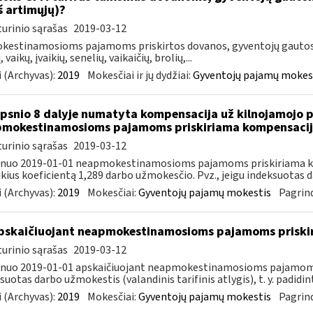
iš artimųjų)?
urinio sąrašas
2019-03-12
estinamosioms pajamoms priskirtos dovanos, gyventojų gautos i
, vaikų, įvaikių, senelių, vaikaičių, brolių,...
 (Archyvas):
2019
Mokesčiai ir jų dydžiai:
Gyventojų pajamų mokes
ipsnio 8 dalyje numatyta kompensacija už kilnojamojo 
mokestinamosioms pajamoms priskiriama kompensacija
urinio sąrašas
2019-03-12
, nuo 2019-01-01 neapmokestinamosioms pajamoms priskiriama k
ikius koeficientą 1,289 darbo užmokesčio. Pvz., jeigu indeksuotas d
 (Archyvas):
2019
Mokesčiai:
Gyventojų pajamų mokestis
Pagrind
skaičiuojant neapmokestinamosioms pajamoms priskir
urinio sąrašas
2019-03-12
 nuo 2019-01-01 apskaičiuojant neapmokestinamosioms pajamoms
suotas darbo užmokestis (valandinis tarifinis atlygis), t. y. padidint
 (Archyvas):
2019
Mokesčiai:
Gyventojų pajamų mokestis
Pagrind