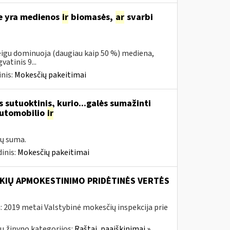
se yra medienos
ir
biomasės,
ar
svarbi
eigu dominuoja (daugiau kaip 50 %) mediena,
atinis 9...
nis:
Mokesčių pakeitimai
 sutuoktinis, kurio...galės sumažinti
automobilio
ir
ų suma.
inis:
Mokesčių pakeitimai
KIŲ APMOKESTINIMO PRIDĖTINĖS VERTĖS
 2019 metai Valstybinė mokesčių inspekcija prie
ų žinyno kategorijos:
Raštai, paaiškinimai »