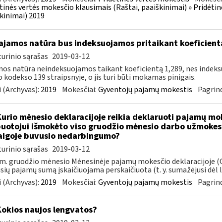
tinės vertės mokesčio klausimais (Raštai, paaiškinimai) » Pridėti
kinimai) 2019
jamos natūra bus indeksuojamos pritaikant koeficient
urinio sąrašas
2019-03-12
os natūra neindeksuojamos taikant koeficientą 1,289, nes indek
 kodekso 139 straipsnyje, o jis turi būti mokamas pinigais.
 (Archyvas):
2019
Mokesčiai:
Gyventojų pajamų mokestis
Pagrind
Kurio mėnesio deklaracijoje reikia deklaruoti pajamų mo
uotojui išmokėto viso gruodžio mėnesio darbo užmokesč
igoje buvusio nedarbingumo?
urinio sąrašas
2019-03-12
m. gruodžio mėnesio Mėnesinėje pajamų mokesčio deklaracijoje (G
usių pajamų sumą įskaičiuojama perskaičiuota (t. y. sumažėjusi dėl li
 (Archyvas):
2019
Mokesčiai:
Gyventojų pajamų mokestis
Pagrind
Kokios naujos lengvatos?