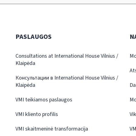
PASLAUGOS
N
Consultations at International House Vilnius /
Mo
Klaipėda
At
Консультации в International House Vilnius /
Klaipėda
Da
VMI teikiamos paslaugos
Mo
VMI kliento profilis
Vi
VMI skaitmeninė transformacija
VM