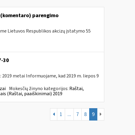
o (komentaro) parengimo
me Lietuvos Respublikos akcizų įstatymo 55
7-30
: 2019 metai Informuojame, kad 2019 m. liepos 9
zai
Mokesčių žinyno kategorijos:
Raštai,
ais (Raštai, paaiškinimai) 2019
1
...
7
8
9