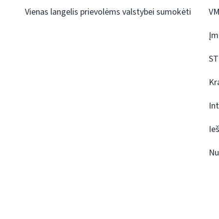
Vienas langelis prievolėms valstybei sumokėti
VM
Įm
ST
Kr
In
Ie
Nu