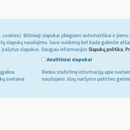
. cookies). Būtinieji slapukai įdiegiami automatiškai ir jiems
u kitų slapukų naudojimu. Savo sutikimą bet kada galėsite atš
i įrašytus slapukus. Daugiau informacijos
Slapukų politika
;
Pr
Analitiniai slapukai
įgalina
Renka statistinę informaciją apie svetai
ukų svetainė
naudojami Jūsų naršymo patirties gerini