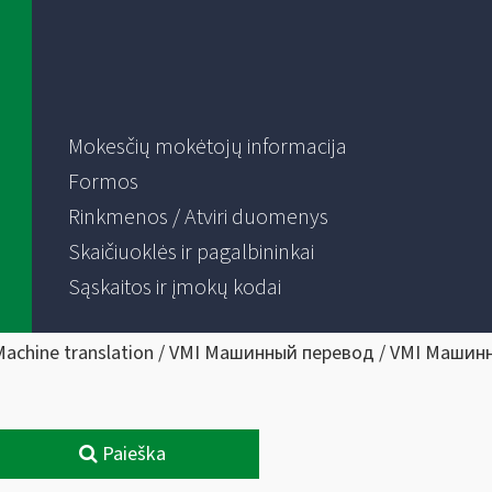
Mokesčių mokėtojų informacija
Formos
Rinkmenos / Atviri duomenys
Skaičiuoklės ir pagalbininkai
Sąskaitos ir įmokų kodai
Machine translation / VMI Машинный перевод / VMI Машин
Paieška