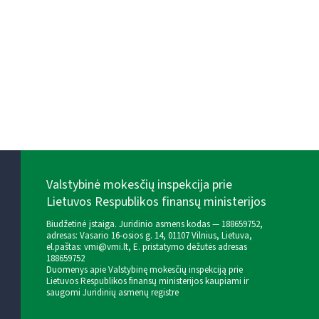
Valstybinė mokesčių inspekcija prie
Lietuvos Respublikos finansų ministerijos
Biudžetinė įstaiga. Juridinio asmens kodas — 188659752,
adresas: Vasario 16-osios g. 14, 01107 Vilnius, Lietuva,
el.paštas:
vmi@vmi.lt
, E. pristatymo dėžutės adresas
188659752
Duomenys apie Valstybinę mokesčių inspekciją prie
Lietuvos Respublikos finansų ministerijos kaupiami ir
saugomi Juridinių asmenų registre