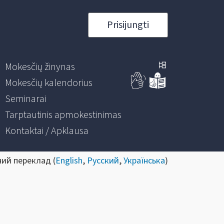
Prisijungti
Mokesčių žinynas
Mokesčių kalendorius
Seminarai
Tarptautinis apmokestinimas
Kontaktai / Apklausa
ний переклад (
English
,
Русский
,
Українська
)