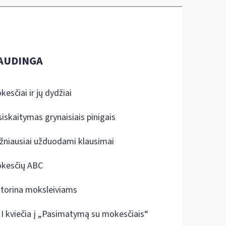
AUDINGA
kesčiai ir jų dydžiai
siskaitymas grynaisiais pinigais
žniausiai užduodami klausimai
kesčių ABC
ktorina moksleiviams
I kviečia į „Pasimatymą su mokesčiais“