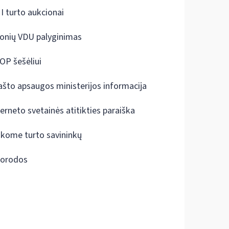
I turto aukcionai
onių VDU palyginimas
OP šešėliui
ašto apsaugos ministerijos informacija
terneto svetainės atitikties paraiška
škome turto savininkų
orodos