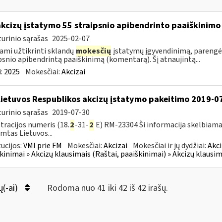
akcizų įstatymo 55 straipsnio apibendrinto paaiškinim
urinio sąrašas
2025-02-07
ami užtikrinti sklandų
mokesčių
įstatymų įgyvendinimą, parengė
psnio apibendrintą paaiškinimą (komentarą). Šį atnaujintą...
:
2025
Mokesčiai:
Akcizai
Lietuvos Respublikos akcizų įstatymo pakeitimo 2019-0
urinio sąrašas
2019-07-30
tracijos numeris (18.
2
-31-
2
E) RM-23304 Ši informacija skelbiama
imtas Lietuvos...
tucijos:
VMI prie FM
Mokesčiai:
Akcizai
Mokesčiai ir jų dydžiai:
Akci
kinimai » Akcizų klausimais (Raštai, paaiškinimai) » Akcizų klausim
ų(-ai)
Rodoma nuo 41 iki 42 iš 42 irašų.