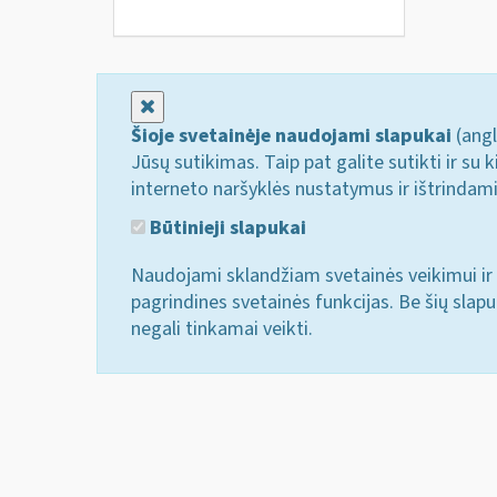
Uždaryti
Šioje svetainėje naudojami slapukai
(angl
Jūsų sutikimas. Taip pat galite sutikti ir s
interneto naršyklės nustatymus ir ištrindam
Būtinieji slapukai
Naudojami sklandžiam svetainės veikimui ir 
pagrindines svetainės funkcijas. Be šių slap
negali tinkamai veikti.