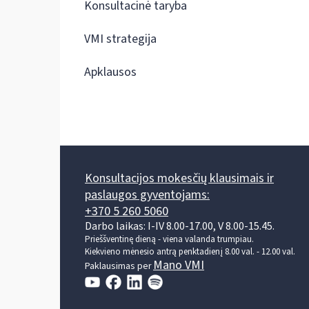
Konsultacinė taryba
VMI strategija
Apklausos
Konsultacijos mokesčių klausimais ir
paslaugos gyventojams:
+370 5 260 5060
Darbo laikas: I-IV 8.00-17.00, V 8.00-15.45.
Prieššventinę dieną - viena valanda trumpiau.
Kiekvieno mėnesio antrą penktadienį 8.00 val. - 12.00 val.
Mano VMI
Paklausimas per