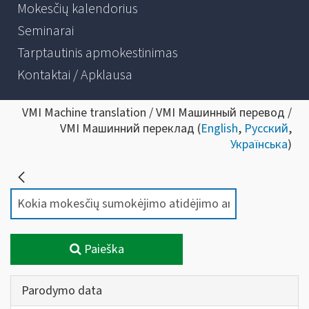
Mokesčių kalendorius
Seminarai
Tarptautinis apmokestinimas
Kontaktai / Apklausa
VMI Machine translation / VMI Машинный перевод /
VMI Машинний переклад (
English
,
Русский
,
Українська
)
Paieška
Parodymo data