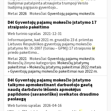
liudijimai patalpinta atnaujinta trumpoji Verslo
liudijimą įsigijusio gyventojo...
Metai:
2026
Mokesčiai:
Gyventojų pajamų mokestis
Dėl Gyventojų pajamų mokesčio įstatymo 17
straipsnio pakeitimo
Web turinio sąrašas
2021-12-31
Informuojame, kad 2021 m. gruodžio 23 d. priimtas
Lietuvos Respublikos gyventojų pajamų mokesčio
įstatymo Nr. IX-1007 (toliau – GPMĮ) 17 straipsnio
ir
priedo pakeitimo...
Metai:
2021
Mokesčiai:
Gyventojų pajamų mokestis
Mokesčių žinyno kategorijos:
Mokesčių įstatymų
pakeitimai » Mokesčių įstatymų pakeitimai 2022 metais
» Gyventojų pajamų mokesčio pakeitimai nuo 2022 m.
Dėl Gyventojų pajamų mokesčio įstatymo
taikymo apmokestinant darbuotojo gautą
naudą darbdavio lėšomis apmokėjus
papildomo (savanoriško) sveikatos draudimo
paslaugą
Web turinio sąrašas
2026-04-16