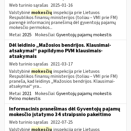
Web turinio sąrašas
2025-01-16
Valstybinė
mokesčių
inspekcija prie Lietuvos
Respublikos finansų ministerijos (toliau – VMI prie FM)
parengė informacinį pranešimą dėl gyventojų pajamų
mokesčio permokos...
Metai:
2025
Mokesčiai:
Gyventojų pajamų mokestis
Dėl leidinio „Mažosios bendrijos. Klausimai-
atsakymai“ papildymo PVM klausimais-
atsakymais
Web turinio sąrašas
2021-03-17
Valstybinė
mokesčių
inspekcija prie Lietuvos
Respublikos finansų ministerijos (toliau – VMI prie FM)
praneša, kad leidinys „Mažosios bendrijos. Klausimai-
atsakymai“ yra...
Metai:
2021
Mokesčiai:
Gyventojų pajamų mokestis
Pelno mokestis
Informacinis pranešimas dėl Gyventojų pajamų
mokesčio įstatymo 34 straipsnio pakeitimo
Web turinio sąrašas
2022-07-25
Valstybinė
mokesčių
inspekcija prie Lietuvos