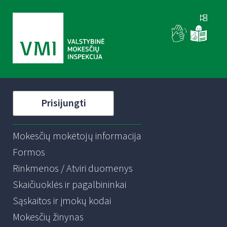
Prisijungti
Mokesčių mokėtojų informacija
Formos
Rinkmenos / Atviri duomenys
Skaičiuoklės ir pagalbininkai
Sąskaitos ir įmokų kodai
Mokesčių žinynas