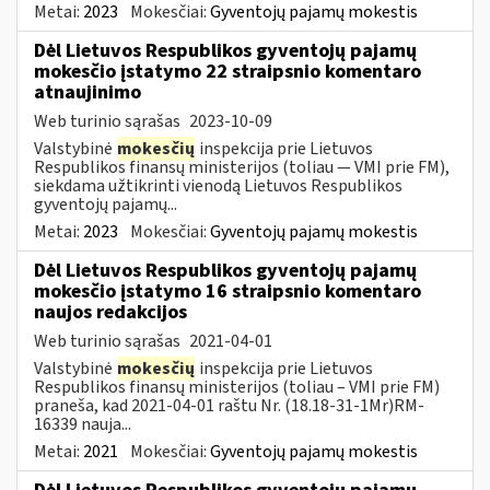
Metai:
2023
Mokesčiai:
Gyventojų pajamų mokestis
Dėl Lietuvos Respublikos gyventojų pajamų
mokesčio įstatymo 22 straipsnio komentaro
atnaujinimo
Web turinio sąrašas
2023-10-09
Valstybinė
mokesčių
inspekcija prie Lietuvos
Respublikos finansų ministerijos (toliau — VMI prie FM),
siekdama užtikrinti vienodą Lietuvos Respublikos
gyventojų pajamų...
Metai:
2023
Mokesčiai:
Gyventojų pajamų mokestis
Dėl Lietuvos Respublikos gyventojų pajamų
mokesčio įstatymo 16 straipsnio komentaro
naujos redakcijos
Web turinio sąrašas
2021-04-01
Valstybinė
mokesčių
inspekcija prie Lietuvos
Respublikos finansų ministerijos (toliau – VMI prie FM)
praneša, kad 2021-04-01 raštu Nr. (18.18-31-1Mr)RM-
16339 nauja...
Metai:
2021
Mokesčiai:
Gyventojų pajamų mokestis