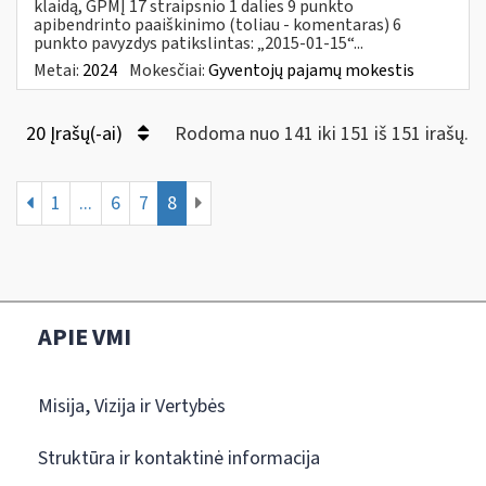
klaidą, GPMĮ 17 straipsnio 1 dalies 9 punkto
apibendrinto paaiškinimo (toliau - komentaras) 6
punkto pavyzdys patikslintas: „2015-01-15“...
Metai:
2024
Mokesčiai:
Gyventojų pajamų mokestis
20 Įrašų(-ai)
Rodoma nuo 141 iki 151 iš 151 irašų.
1
...
6
7
8
APIE VMI
Misija, Vizija ir Vertybės
Struktūra ir kontaktinė informacija