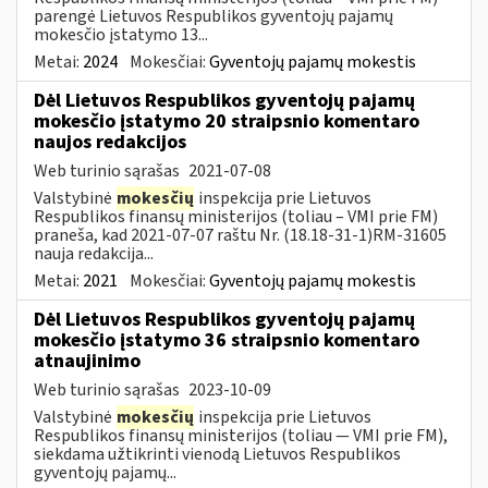
parengė Lietuvos Respublikos gyventojų pajamų
mokesčio įstatymo 13...
Metai:
2024
Mokesčiai:
Gyventojų pajamų mokestis
Dėl Lietuvos Respublikos gyventojų pajamų
mokesčio įstatymo 20 straipsnio komentaro
naujos redakcijos
Web turinio sąrašas
2021-07-08
Valstybinė
mokesčių
inspekcija prie Lietuvos
Respublikos finansų ministerijos (toliau – VMI prie FM)
praneša, kad 2021-07-07 raštu Nr. (18.18-31-1)RM-31605
nauja redakcija...
Metai:
2021
Mokesčiai:
Gyventojų pajamų mokestis
Dėl Lietuvos Respublikos gyventojų pajamų
mokesčio įstatymo 36 straipsnio komentaro
atnaujinimo
Web turinio sąrašas
2023-10-09
Valstybinė
mokesčių
inspekcija prie Lietuvos
Respublikos finansų ministerijos (toliau — VMI prie FM),
siekdama užtikrinti vienodą Lietuvos Respublikos
gyventojų pajamų...