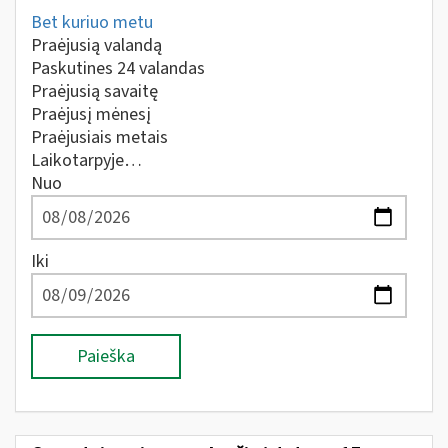
Bet kuriuo metu
Praėjusią valandą
Paskutines 24 valandas
Praėjusią savaitę
Praėjusį mėnesį
Praėjusiais metais
Laikotarpyje…
Nuo
Iki
Paieška