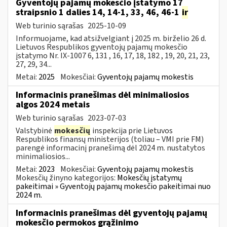
Gyventojų pajamų mokesčio įstatymo 17
straipsnio 1 dalies 14, 14-1, 33, 46, 46-1
ir
Web turinio sąrašas
2025-10-09
Informuojame, kad atsižvelgiant į 2025 m. birželio 26 d.
Lietuvos Respublikos gyventojų pajamų mokesčio
įstatymo Nr. IX-1007 6, 131 , 16, 17, 18, 182 , 19, 20, 21, 23,
27, 29, 34...
Metai:
2025
Mokesčiai:
Gyventojų pajamų mokestis
Informacinis pranešimas dėl minimaliosios
algos 2024 metais
Web turinio sąrašas
2023-07-03
Valstybinė
mokesčių
inspekcija prie Lietuvos
Respublikos finansų ministerijos (toliau – VMI prie FM)
parengė informacinį pranešimą dėl 2024 m. nustatytos
minimaliosios...
Metai:
2023
Mokesčiai:
Gyventojų pajamų mokestis
Mokesčių žinyno kategorijos:
Mokesčių įstatymų
pakeitimai » Gyventojų pajamų mokesčio pakeitimai nuo
2024 m.
Informacinis pranešimas dėl gyventojų pajamų
mokesčio permokos grąžinimo