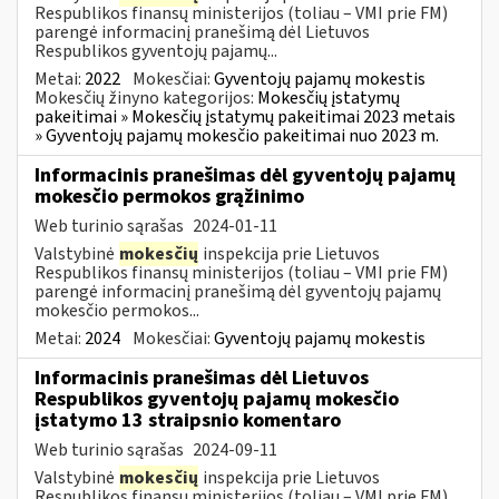
Respublikos finansų ministerijos (toliau – VMI prie FM)
parengė informacinį pranešimą dėl Lietuvos
Respublikos gyventojų pajamų...
Metai:
2022
Mokesčiai:
Gyventojų pajamų mokestis
Mokesčių žinyno kategorijos:
Mokesčių įstatymų
pakeitimai » Mokesčių įstatymų pakeitimai 2023 metais
» Gyventojų pajamų mokesčio pakeitimai nuo 2023 m.
Informacinis pranešimas dėl gyventojų pajamų
mokesčio permokos grąžinimo
Web turinio sąrašas
2024-01-11
Valstybinė
mokesčių
inspekcija prie Lietuvos
Respublikos finansų ministerijos (toliau – VMI prie FM)
parengė informacinį pranešimą dėl gyventojų pajamų
mokesčio permokos...
Metai:
2024
Mokesčiai:
Gyventojų pajamų mokestis
Informacinis pranešimas dėl Lietuvos
Respublikos gyventojų pajamų mokesčio
įstatymo 13 straipsnio komentaro
Web turinio sąrašas
2024-09-11
Valstybinė
mokesčių
inspekcija prie Lietuvos
Respublikos finansų ministerijos (toliau – VMI prie FM)