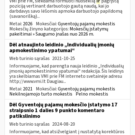
VMI prie FM, siekdama formuoti nuoseklią
ir
pagrįstą
poziciją vertinant darbuotojo gautą naudą, kai jo
darbdavys savo lėšomis apmoka darbuotojo papildomą
(savanorišką)...
Metai:
2026
Mokesčiai:
Gyventojų pajamų mokestis
Mokesčių žinyno kategorijos:
Mokesčių įstatymų
pakeitimai » Saugumo įnašas nuo 2026 m.
Dėl atnaujinto leidinio „Individualių įmonių
apmokestinimo ypatumai“
Web turinio sąrašas
2021-10-25
Informuojame, kad parengta nauja leidinio „Individualių
įmonių apmokestinimo ypatumai“ redakcija. Šis leidinys
yra skelbiamas VMI prie FM interneto svetainėje adresu
http://www.vmi.lt Daugiau...
Metai:
2021
Mokesčiai:
Gyventojų pajamų mokestis
Nekilnojamojo turto mokestis
Pelno mokestis
Dėl Gyventojų pajamų mokesčio įstatymo 17
straipsnio 1 dalies 9 punkto komentaro
patikslinimo
Web turinio sąrašas
2024-08-20
Informuojame, kad atsižvelgiant į nustatytą korektūros