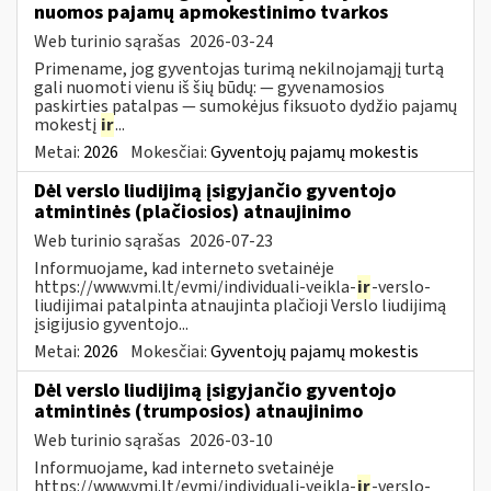
nuomos pajamų apmokestinimo tvarkos
Web turinio sąrašas
2026-03-24
Primename, jog gyventojas turimą nekilnojamąjį turtą
gali nuomoti vienu iš šių būdų: — gyvenamosios
paskirties patalpas — sumokėjus fiksuoto dydžio pajamų
mokestį
ir
...
Metai:
2026
Mokesčiai:
Gyventojų pajamų mokestis
Dėl verslo liudijimą įsigyjančio gyventojo
atmintinės (plačiosios) atnaujinimo
Web turinio sąrašas
2026-07-23
Informuojame, kad interneto svetainėje
https://www.vmi.lt/evmi/individuali-veikla-
ir
-verslo-
liudijimai patalpinta atnaujinta plačioji Verslo liudijimą
įsigijusio gyventojo...
Metai:
2026
Mokesčiai:
Gyventojų pajamų mokestis
Dėl verslo liudijimą įsigyjančio gyventojo
atmintinės (trumposios) atnaujinimo
Web turinio sąrašas
2026-03-10
Informuojame, kad interneto svetainėje
https://www.vmi.lt/evmi/individuali-veikla-
ir
-verslo-