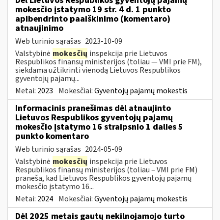
Dėl Lietuvos Respublikos gyventojų pajamų
mokesčio įstatymo 19 str. 4 d. 1 punkto
apibendrinto paaiškinimo (komentaro)
atnaujinimo
Web turinio sąrašas
2023-10-09
Valstybinė
mokesčių
inspekcija prie Lietuvos
Respublikos finansų ministerijos (toliau — VMI prie FM),
siekdama užtikrinti vienodą Lietuvos Respublikos
gyventojų pajamų...
Metai:
2023
Mokesčiai:
Gyventojų pajamų mokestis
Informacinis pranešimas dėl atnaujinto
Lietuvos Respublikos gyventojų pajamų
mokesčio įstatymo 16 straipsnio 1 dalies 5
punkto komentaro
Web turinio sąrašas
2024-05-09
Valstybinė
mokesčių
inspekcija prie Lietuvos
Respublikos finansų ministerijos (toliau – VMI prie FM)
praneša, kad Lietuvos Respublikos gyventojų pajamų
mokesčio įstatymo 16...
Metai:
2024
Mokesčiai:
Gyventojų pajamų mokestis
Dėl 2025 metais gautų nekilnojamojo turto