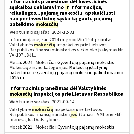
Informacinis pranešimas dėl Investicinės
sąskaitos deklaravimo
ir
informacijos,
reikalingos...pajamų mokesčiui apskaičiuoti
nuo per investicinę sąskaitą gautų pajamų
pateikimo
mokesčių
Web turinio sąrašas
2024-12-31
Informuojame, kad 2024 m. gruodžio 19 d. priimtas
Valstybinės
mokesčių
inspekcijos prie Lietuvos
Respublikos finansų ministerijos viršininko įsakymas Nr.
VA-107 „Dėl...
Metai:
2024
Mokesčiai:
Gyventojų pajamų mokestis
Mokesčių žinyno kategorijos:
Mokesčių įstatymų
pakeitimai » Gyventojų pajamų mokesčio pakeitimai nuo
2025 m.
Informacinis pranešimas dėl Valstybinės
mokesčių
inspekcijos prie Lietuvos Respublikos
Web turinio sąrašas
2021-09-14
Valstybinė
mokesčių
inspekcija prie Lietuvos
Respublikos finansų ministeri
jos
(toliau – VMI prie FM)
praneša, kad Valstybinės...
Metai:
2021
Mokesčiai:
Gyventojų pajamų mokestis