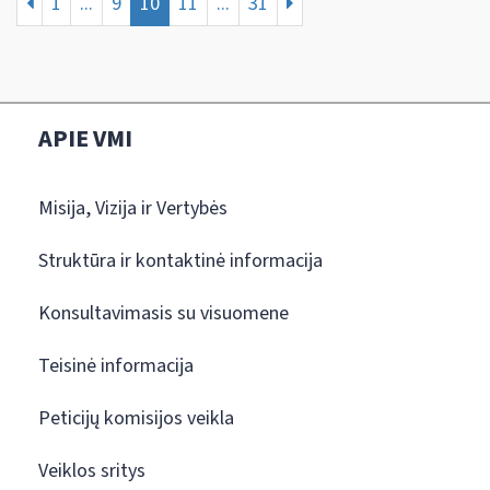
1
...
9
10
11
...
31
APIE VMI
Misija, Vizija ir Vertybės
Struktūra ir kontaktinė informacija
Konsultavimasis su visuomene
Teisinė informacija
Peticijų komisijos veikla
Veiklos sritys