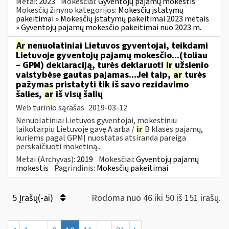
Metai:
2023
Mokesčiai:
Gyventojų pajamų mokestis
Mokesčių žinyno kategorijos:
Mokesčių įstatymų
pakeitimai » Mokesčių įstatymų pakeitimai 2023 metais
» Gyventojų pajamų mokesčio pakeitimai nuo 2023 m.
Ar
nenuolatiniai Lietuvos gyventojai, teikdami
Lietuvoje gyventojų pajamų mokesčio...(toliau
– GPM) deklaraciją, turės deklaruoti
ir
užsienio
valstybėse gautas pajamas...Jei taip,
ar
turės
pažymas pristatyti tik iš savo rezidavimo
šalies,
ar
iš visų šalių
Web turinio sąrašas
2019-03-12
Nenuolatiniai Lietuvos gyventojai, mokestiniu
laikotarpiu Lietuvoje gavę A arba /
ir
B klasės pajamų,
kuriems pagal GPMĮ nuostatas atsiranda pareiga
perskaičiuoti mokėtiną...
Metai (Archyvas):
2019
Mokesčiai:
Gyventojų pajamų
mokestis
Pagrindinis:
Mokesčių pakeitimai
5 Įrašų(-ai)
Rodoma nuo 46 iki 50 iš 151 irašų.