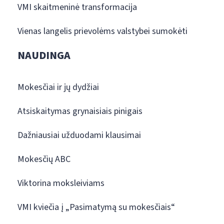
VMI skaitmeninė transformacija
Vienas langelis prievolėms valstybei sumokėti
NAUDINGA
Mokesčiai ir jų dydžiai
Atsiskaitymas grynaisiais pinigais
Dažniausiai užduodami klausimai
Mokesčių ABC
Viktorina moksleiviams
VMI kviečia į „Pasimatymą su mokesčiais“