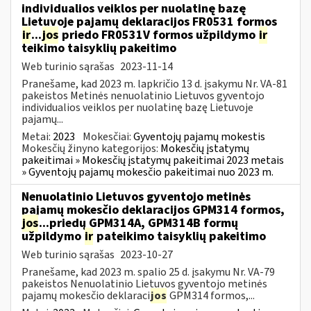
individualios veiklos per nuolatinę bazę
Lietuvoje pajamų deklaracijos FR0531 formos
ir
...
jos
priedo FR0531V formos užpildymo
ir
teikimo taisyklių pakeitimo
Web turinio sąrašas
2023-11-14
Pranešame, kad 2023 m. lapkričio 13 d. įsakymu Nr. VA-81
pakeistos Metinės nenuolatinio Lietuvos gyventojo
individualios veiklos per nuolatinę bazę Lietuvoje
pajamų...
Metai:
2023
Mokesčiai:
Gyventojų pajamų mokestis
Mokesčių žinyno kategorijos:
Mokesčių įstatymų
pakeitimai » Mokesčių įstatymų pakeitimai 2023 metais
» Gyventojų pajamų mokesčio pakeitimai nuo 2023 m.
Nenuolatinio Lietuvos gyventojo metinės
pajamų mokesčio deklaracijos GPM314 formos,
jos
...priedų GPM314A, GPM314B formų
užpildymo
ir
pateikimo taisyklių pakeitimo
Web turinio sąrašas
2023-10-27
Pranešame, kad 2023 m. spalio 25 d. įsakymu Nr. VA-79
pakeistos Nenuolatinio Lietuvos gyventojo metinės
pajamų mokesčio deklaraci
jos
GPM314 formos,...