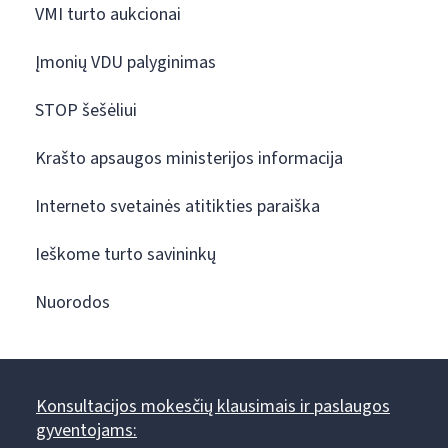
VMI turto aukcionai
Įmonių VDU palyginimas
STOP šešėliui
Krašto apsaugos ministerijos informacija
Interneto svetainės atitikties paraiška
Ieškome turto savininkų
Nuorodos
Konsultacijos mokesčių klausimais ir paslaugos
gyventojams: