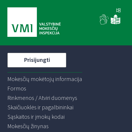
Prisijungti
Mokesčių mokėtojų informacija
Formos
Rinkmenos / Atviri duomenys
Skaičiuoklės ir pagalbininkai
Sąskaitos ir įmokų kodai
Mokesčių žinynas