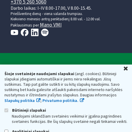
+370 5 260 5060
Darbo laikas: I-IV 8.00-17.00, V 8.00-15.45.
Prieššventinę dieną - viena valanda trumpiau.
Kiekvieno mėnesio antrą penktadienį 8.00 val. - 12.00 val.
Mano VMI
Paklausimas per
Valstybinė mokesčių inspekcija prie Lietuvos
U
Respublikos finansų ministerijos
Šioje svetainėje naudojami slapukai
(angl. cookies). Būtinieji
slapukai įdiegiami automatiškai ir jiems nėra reikalingas Jūsų
Biudžetinė įstaiga. Juridinio asmens kodas — 188659752,
sutikimas. Taip pat galite sutikti ir su kitų slapukų naudojimu. Savo
adresas: Vasario 16-osios g. 14, 01107 Vilnius, Lietuva, el.paštas:
sutikimą bet kada galėsite atšaukti pakeisdami interneto naršyklės
vmi@vmi.lt
, E. pristatymo dėžutės adresas 188659752
nustatymus ir ištrindami įrašytus slapukus. Daugiau informacijos
Duomenys apie Valstybinę mokesčių inspekciją prie Lietuvos
Slapukų politika
;
Privatumo politika.
Respublikos finansų ministerijos kaupiami ir saugomi Juridinių
asmenų registre
Būtinieji slapukai
Naudojami sklandžiam svetainės veikimui ir įgalina pagrindines
svetainės funkcijas. Be šių slapukų svetainė negali tinkamai veikti.
Analitiniai slapukai