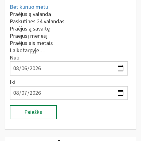
Bet kuriuo metu
Praėjusią valandą
Paskutines 24 valandas
Praėjusią savaitę
Praėjusį mėnesį
Praėjusiais metais
Laikotarpyje…
Nuo
Iki
Paieška