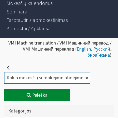
Mokesčių kalendorius
Seminarai
Tarptautinis apmokestinimas
Kontaktai / Apklausa
VMI Machine translation / VMI Машинный перевод /
VMI Машинний переклад (
English
,
Русский
,
Українська
)
Paieška
Kategorijos