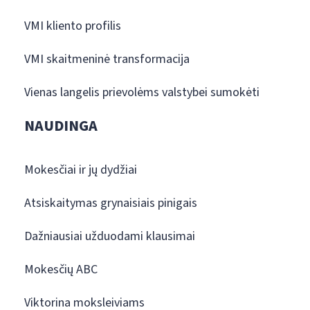
VMI kliento profilis
VMI skaitmeninė transformacija
Vienas langelis prievolėms valstybei sumokėti
NAUDINGA
Mokesčiai ir jų dydžiai
Atsiskaitymas grynaisiais pinigais
Dažniausiai užduodami klausimai
Mokesčių ABC
Viktorina moksleiviams