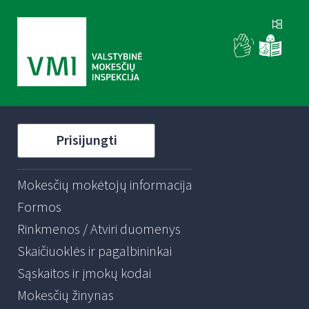
Prisijungti
Mokesčių mokėtojų informacija
Formos
Rinkmenos / Atviri duomenys
Skaičiuoklės ir pagalbininkai
Sąskaitos ir įmokų kodai
Mokesčių žinynas