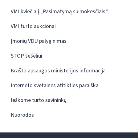
VMI kviečia į „Pasimatymą su mokesčiais“
VMI turto aukcionai
Įmonių VDU palyginimas
STOP šešėliui
Krašto apsaugos ministerijos informacija
Interneto svetainės atitikties paraiška
Ieškome turto savininkų
Nuorodos