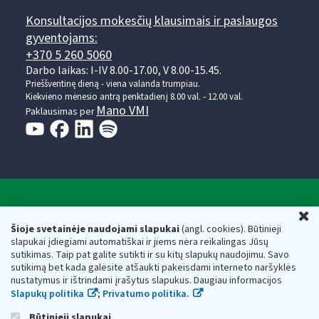
Konsultacijos mokesčių klausimais ir paslaugos
gyventojams:
+370 5 260 5060
Darbo laikas: I-IV 8.00-17.00, V 8.00-15.45.
Prieššventinę dieną - viena valanda trumpiau.
Kiekvieno mėnesio antrą penktadienį 8.00 val. - 12.00 val.
Mano VMI
Paklausimas per
Valstybinė mokesčių inspekcija prie Lietuvos
U
Respublikos finansų ministerijos
Šioje svetainėje naudojami slapukai
(angl. cookies). Būtinieji
slapukai įdiegiami automatiškai ir jiems nėra reikalingas Jūsų
Biudžetinė įstaiga. Juridinio asmens kodas — 188659752,
sutikimas. Taip pat galite sutikti ir su kitų slapukų naudojimu. Savo
adresas: Vasario 16-osios g. 14, 01107 Vilnius, Lietuva, el.paštas:
sutikimą bet kada galėsite atšaukti pakeisdami interneto naršyklės
vmi@vmi.lt
, E. pristatymo dėžutės adresas 188659752
nustatymus ir ištrindami įrašytus slapukus. Daugiau informacijos
Duomenys apie Valstybinę mokesčių inspekciją prie Lietuvos
Slapukų politika
;
Privatumo politika.
Respublikos finansų ministerijos kaupiami ir saugomi Juridinių
asmenų registre
Būtinieji slapukai