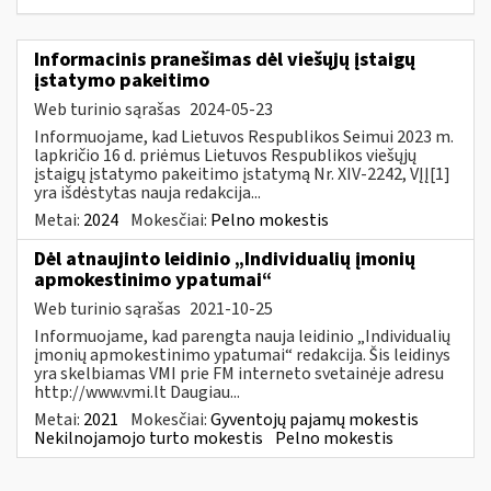
Informacinis pranešimas dėl viešųjų įstaigų
įstatymo pakeitimo
Web turinio sąrašas
2024-05-23
Informuojame, kad Lietuvos Respublikos Seimui 2023 m.
lapkričio 16 d. priėmus Lietuvos Respublikos viešųjų
įstaigų įstatymo pakeitimo įstatymą Nr. XIV-2242, VĮĮ[1]
yra išdėstytas nauja redakcija...
Metai:
2024
Mokesčiai:
Pelno mokestis
Dėl atnaujinto leidinio „Individualių įmonių
apmokestinimo ypatumai“
Web turinio sąrašas
2021-10-25
Informuojame, kad parengta nauja leidinio „Individualių
įmonių apmokestinimo ypatumai“ redakcija. Šis leidinys
yra skelbiamas VMI prie FM interneto svetainėje adresu
http://www.vmi.lt Daugiau...
Metai:
2021
Mokesčiai:
Gyventojų pajamų mokestis
Nekilnojamojo turto mokestis
Pelno mokestis