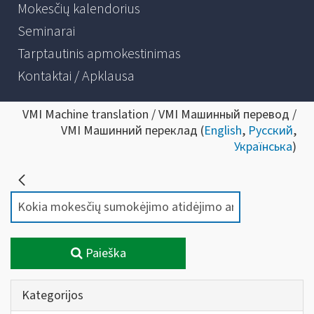
Mokesčių kalendorius
Seminarai
Tarptautinis apmokestinimas
Kontaktai / Apklausa
VMI Machine translation / VMI Машинный перевод /
VMI Машинний переклад (
English
,
Русский
,
Українська
)
Paieška
Kategorijos