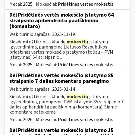
Metai:
2025
Mokesčiai:
Pridėtinės vertės mokestis
Dėl Pridėtinės vertės mokesčio įstatymo 64
straipsnio apibendrinto paaiškinimo
(komentaro)
Web turinio sąrašas
2025-11-19
Siekdami užtikrinti sklandų
mokesčių
įstatymų
įgyvendinimą, parengėme Lietuvos Respublikos
pridėtinės vertės mokesčio įstatymo (toliau – PVM
įstatymas) 64 straipsnio...
Metai:
2025
Mokesčiai:
Pridėtinės vertės mokestis
Dėl Pridėtinės vertės mokesčio įstatymo 85
straipsnio 7 dalies komentaro parengimo
Web turinio sąrašas
2026-01-14
Siekdami užtikrinti sklandų
mokesčių
įstatymų
įgyvendinimą, parengėme PVM įstatymo 85 straipsnio 7
dalies apibendrintą paaiškinimą (komentarą). Šiame
komentare pateikėme...
Metai:
2026
Mokesčiai:
Pridėtinės vertės mokestis
Dėl Pridėtinės vertės mokesčio įstatymo 15