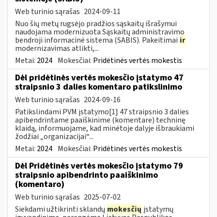
Web turinio sąrašas
2024-09-11
Nuo šių metų rugsėjo pradžios sąskaitų išrašymui
naudojama modernizuota Sąskaitų administravimo
bendroji informacinė sistema (SABIS). Pakeitimai
ir
modernizavimas atlikti,...
Metai:
2024
Mokesčiai:
Pridėtinės vertės mokestis
Dėl pridėtinės vertės mokesčio įstatymo 47
straipsnio 3 dalies komentaro patikslinimo
Web turinio sąrašas
2024-09-16
Patikslindami PVM įstatymo[1] 47 straipsnio 3 dalies
apibendrintame paaiškinime (komentare) techninę
klaidą, informuojame, kad minėtoje dalyje išbraukiami
žodžiai „organizacijai“...
Metai:
2024
Mokesčiai:
Pridėtinės vertės mokestis
Dėl Pridėtinės vertės mokesčio įstatymo 79
straipsnio apibendrinto paaiškinimo
(komentaro)
Web turinio sąrašas
2025-07-02
Siekdami užtikrinti sklandų
mokesčių
įstatymų