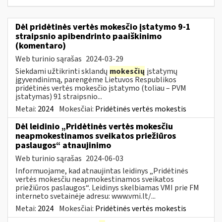
Dėl pridėtinės vertės mokesčio įstatymo 9-1
straipsnio apibendrinto paaiškinimo
(komentaro)
Web turinio sąrašas
2024-03-29
Siekdami užtikrinti sklandų
mokesčių
įstatymų
įgyvendinimą, parengėme Lietuvos Respublikos
pridėtinės vertės mokesčio įstatymo (toliau – PVM
įstatymas) 91 straipsnio...
Metai:
2024
Mokesčiai:
Pridėtinės vertės mokestis
Dėl leidinio „Pridėtinės vertės mokesčiu
neapmokestinamos sveikatos priežiūros
paslaugos“ atnaujinimo
Web turinio sąrašas
2024-06-03
Informuojame, kad atnaujintas leidinys „Pridėtinės
vertės mokesčiu neapmokestinamos sveikatos
priežiūros paslaugos“. Leidinys skelbiamas VMI prie FM
interneto svetainėje adresu: www.vmi.lt/...
Metai:
2024
Mokesčiai:
Pridėtinės vertės mokestis