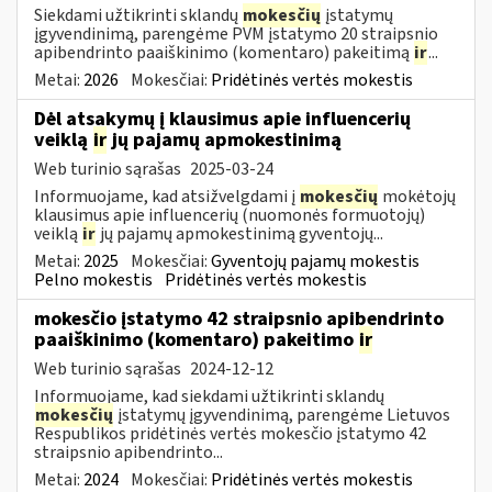
Siekdami užtikrinti sklandų
mokesčių
įstatymų
įgyvendinimą, parengėme PVM įstatymo 20 straipsnio
apibendrinto paaiškinimo (komentaro) pakeitimą
ir
...
Metai:
2026
Mokesčiai:
Pridėtinės vertės mokestis
Dėl atsakymų į klausimus apie influencerių
veiklą
ir
jų pajamų apmokestinimą
Web turinio sąrašas
2025-03-24
Informuojame, kad atsižvelgdami į
mokesčių
mokėtojų
klausimus apie influencerių (nuomonės formuotojų)
veiklą
ir
jų pajamų apmokestinimą gyventojų...
Metai:
2025
Mokesčiai:
Gyventojų pajamų mokestis
Pelno mokestis
Pridėtinės vertės mokestis
mokesčio įstatymo 42 straipsnio apibendrinto
paaiškinimo (komentaro) pakeitimo
ir
Web turinio sąrašas
2024-12-12
Informuojame, kad siekdami užtikrinti sklandų
mokesčių
įstatymų įgyvendinimą, parengėme Lietuvos
Respublikos pridėtinės vertės mokesčio įstatymo 42
straipsnio apibendrinto...
Metai:
2024
Mokesčiai:
Pridėtinės vertės mokestis