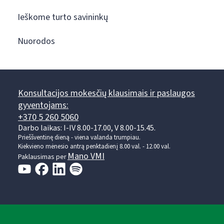
Ieškome turto savininkų
Nuorodos
Konsultacijos mokesčių klausimais ir paslaugos
gyventojams:
+370 5 260 5060
Darbo laikas: I-IV 8.00-17.00, V 8.00-15.45.
Prieššventinę dieną - viena valanda trumpiau.
Kiekvieno mėnesio antrą penktadienį 8.00 val. - 12.00 val.
Mano VMI
Paklausimas per