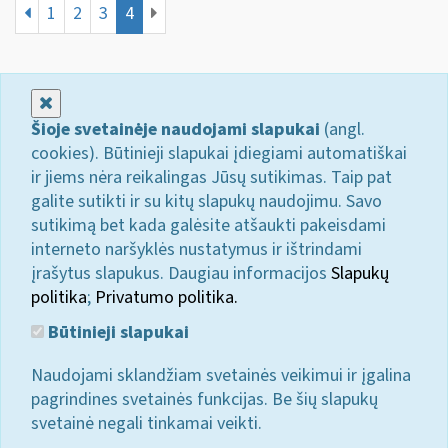
1
2
3
4
Uždaryti
Šioje svetainėje naudojami slapukai
(angl.
cookies). Būtinieji slapukai įdiegiami automatiškai
ir jiems nėra reikalingas Jūsų sutikimas. Taip pat
galite sutikti ir su kitų slapukų naudojimu. Savo
sutikimą bet kada galėsite atšaukti pakeisdami
interneto naršyklės nustatymus ir ištrindami
įrašytus slapukus. Daugiau informacijos
Slapukų
politika
;
Privatumo politika.
Būtinieji slapukai
Naudojami sklandžiam svetainės veikimui ir įgalina
pagrindines svetainės funkcijas. Be šių slapukų
svetainė negali tinkamai veikti.