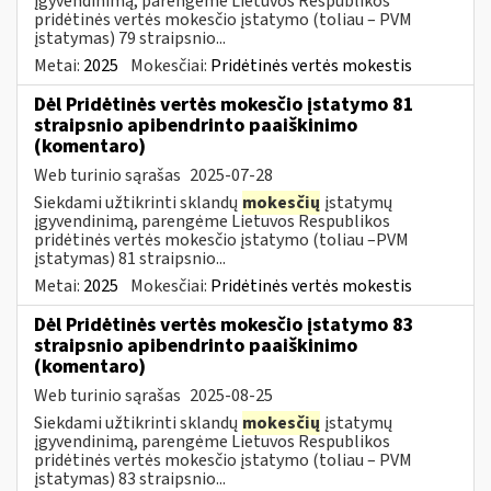
įgyvendinimą, parengėme Lietuvos Respublikos
pridėtinės vertės mokesčio įstatymo (toliau – PVM
įstatymas) 79 straipsnio...
Metai:
2025
Mokesčiai:
Pridėtinės vertės mokestis
Dėl Pridėtinės vertės mokesčio įstatymo 81
straipsnio apibendrinto paaiškinimo
(komentaro)
Web turinio sąrašas
2025-07-28
Siekdami užtikrinti sklandų
mokesčių
įstatymų
įgyvendinimą, parengėme Lietuvos Respublikos
pridėtinės vertės mokesčio įstatymo (toliau –PVM
įstatymas) 81 straipsnio...
Metai:
2025
Mokesčiai:
Pridėtinės vertės mokestis
Dėl Pridėtinės vertės mokesčio įstatymo 83
straipsnio apibendrinto paaiškinimo
(komentaro)
Web turinio sąrašas
2025-08-25
Siekdami užtikrinti sklandų
mokesčių
įstatymų
įgyvendinimą, parengėme Lietuvos Respublikos
pridėtinės vertės mokesčio įstatymo (toliau – PVM
įstatymas) 83 straipsnio...