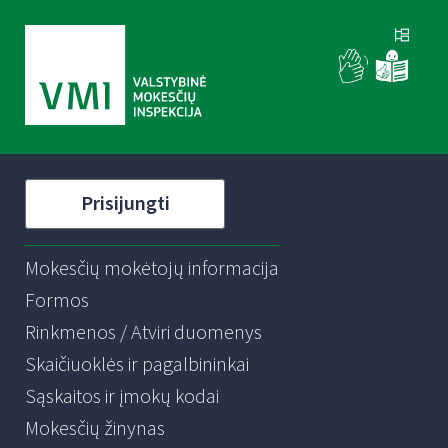
Prisijungti
Mokesčių mokėtojų informacija
Formos
Rinkmenos / Atviri duomenys
Skaičiuoklės ir pagalbininkai
Sąskaitos ir įmokų kodai
Mokesčių žinynas