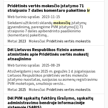
Pridėtinės vertės mokesčio įstatymo 71
straipsnio 7 dalies komentaro pakeitimo
ir
Web turinio sąrašas
2023-11-15
Siekdami užtikrinti sklandų
mokesčių
įstatymų
įgyvendinimą, parengėme PVM įstatymo[1] 71
straipsnio 7 dalies apibendrinto paaiškinimo
(komentaro) pakeitimą...
Metai:
2023
Mokesčiai:
Pridėtinės vertės mokestis
Dėl Lietuvos Respublikos fizinio asmens
atmintinės apie Pridėtinės vertės mokestį
atnaujinimo
Web turinio sąrašas
2025-08-29
Atsižvelgdami į nuo 2025 m. gegužės 1 d. įsigaliojusias
Lietuvos Respublikos pridėtinės vertės mokesčio
įstatymo nuostatas, susijusias su asmenų registravimu
PVM mokėtojais, smulkiojo verslo...
Metai:
2025
Mokesčiai:
Pridėtinės vertės mokestis
Dėl PVM sąskaitų faktūrų išrašymo, sąskaitų
administravimo bendroje informacinėje
sistemoje (SABIS)