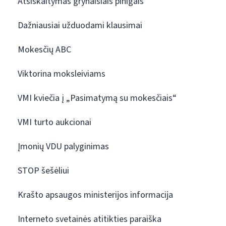
Atsiskaitymas grynaisiais pinigais
Dažniausiai užduodami klausimai
Mokesčių ABC
Viktorina moksleiviams
VMI kviečia į „Pasimatymą su mokesčiais“
VMI turto aukcionai
Įmonių VDU palyginimas
STOP šešėliui
Krašto apsaugos ministerijos informacija
Interneto svetainės atitikties paraiška