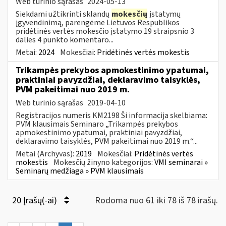
Web turinio sąrašas
2024-05-13
Siekdami užtikrinti sklandų
mokesčių
įstatymų
įgyvendinimą, parengėme Lietuvos Respublikos
pridėtinės vertės mokesčio įstatymo 19 straipsnio 3
dalies 4 punkto komentaro...
Metai:
2024
Mokesčiai:
Pridėtinės vertės mokestis
Trikampės prekybos apmokestinimo ypatumai,
praktiniai pavyzdžiai, deklaravimo taisyklės,
PVM pakeitimai nuo 2019 m.
Web turinio sąrašas
2019-04-10
Registracijos numeris KM2198 Ši informacija skelbiama:
PVM klausimais Seminaro „Trikampės prekybos
apmokestinimo ypatumai, praktiniai pavyzdžiai,
deklaravimo taisyklės, PVM pakeitimai nuo 2019 m.“...
Metai (Archyvas):
2019
Mokesčiai:
Pridėtinės vertės
mokestis
Mokesčių žinyno kategorijos:
VMI seminarai »
Seminarų medžiaga » PVM klausimais
20 Įrašų(-ai)
Rodoma nuo 61 iki 78 iš 78 irašų.