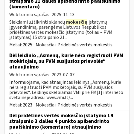
straipsnio 21 dalies apibendrinto paaiškinimo
(komentaro)
Web turinio sąrašas
2025-11-13
Siekdami užtikrinti sklandų
mokesčių
įstatymų
įgyvendinimą, parengėme Lietuvos Respublikos
pridėtinės vertės mokesčio įstatymo (toliau – PVM
įstatymas) 15 straipsnio 21...
Metai:
2025
Mokesčiai:
Pridėtinės vertės mokestis
Dėl leidinio „Asmenų, kurie nėra registruoti PVM
mokėtojais, su PVM susijusios prievolės“
atnaujinimo
Web turinio sąrašas
2023-07-07
Informuojame, kad atnaujintas leidinys „Asmenų, kurie
nėra registruoti PVM mokėtojais, su PVM susijusios
prievolės“. Leidinys skelbiamas VMI prie FM[1] interneto
svetainėje adresu: www.vmi.lt/...
Metai:
2023
Mokesčiai:
Pridėtinės vertės mokestis
Dėl pridėtinės vertės mokesčio įstatymo 19
straipsnio 3 dalies 4 punkto apibendrinto
paaiškinimo (komentaro) atnaujinimo