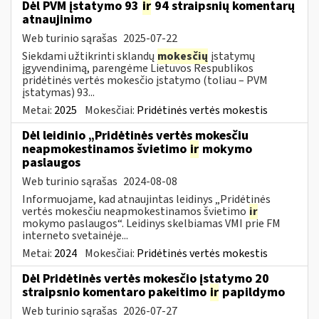
Dėl PVM įstatymo 93
ir
94 straipsnių komentarų
atnaujinimo
Web turinio sąrašas
2025-07-22
Siekdami užtikrinti sklandų
mokesčių
įstatymų
įgyvendinimą, parengėme Lietuvos Respublikos
pridėtinės vertės mokesčio įstatymo (toliau – PVM
įstatymas) 93...
Metai:
2025
Mokesčiai:
Pridėtinės vertės mokestis
Dėl leidinio „Pridėtinės vertės mokesčiu
neapmokestinamos švietimo
ir
mokymo
paslaugos
Web turinio sąrašas
2024-08-08
Informuojame, kad atnaujintas leidinys „Pridėtinės
vertės mokesčiu neapmokestinamos švietimo
ir
mokymo paslaugos“. Leidinys skelbiamas VMI prie FM
interneto svetainėje...
Metai:
2024
Mokesčiai:
Pridėtinės vertės mokestis
Dėl Pridėtinės vertės mokesčio įstatymo 20
straipsnio komentaro pakeitimo
ir
papildymo
Web turinio sąrašas
2026-07-27