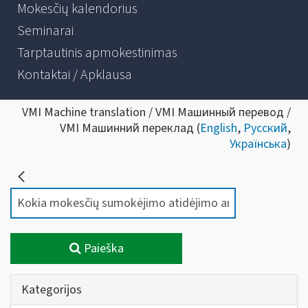
Mokesčių kalendorius
Seminarai
Tarptautinis apmokestinimas
Kontaktai / Apklausa
VMI Machine translation / VMI Машинный перевод /
VMI Машинний переклад (
English
,
Русский
,
Українська
)
Paieška
Kategorijos