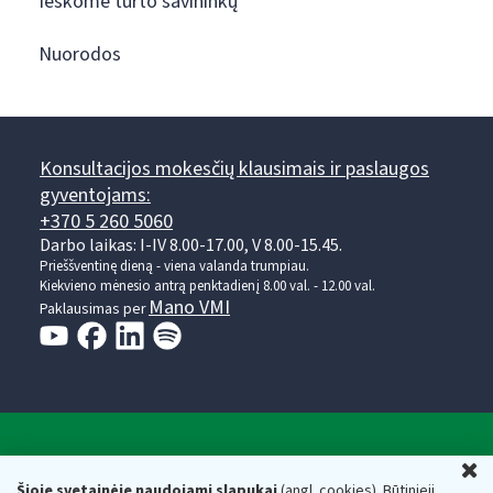
Ieškome turto savininkų
Nuorodos
Konsultacijos mokesčių klausimais ir paslaugos
gyventojams:
+370 5 260 5060
Darbo laikas: I-IV 8.00-17.00, V 8.00-15.45.
Prieššventinę dieną - viena valanda trumpiau.
Kiekvieno mėnesio antrą penktadienį 8.00 val. - 12.00 val.
Mano VMI
Paklausimas per
Valstybinė mokesčių inspekcija prie Lietuvos
U
Respublikos finansų ministerijos
Šioje svetainėje naudojami slapukai
(angl. cookies). Būtinieji