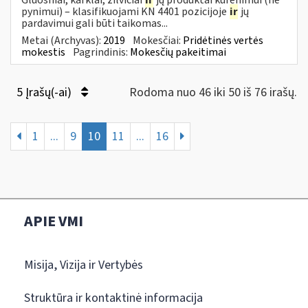
pynimui) – klasifikuojami KN 4401 pozicijoje
ir
jų
pardavimui gali būti taikomas...
Metai (Archyvas):
2019
Mokesčiai:
Pridėtinės vertės
mokestis
Pagrindinis:
Mokesčių pakeitimai
5 Įrašų(-ai)
Rodoma nuo 46 iki 50 iš 76 irašų.
1
...
9
10
11
...
16
APIE VMI
Misija, Vizija ir Vertybės
Struktūra ir kontaktinė informacija