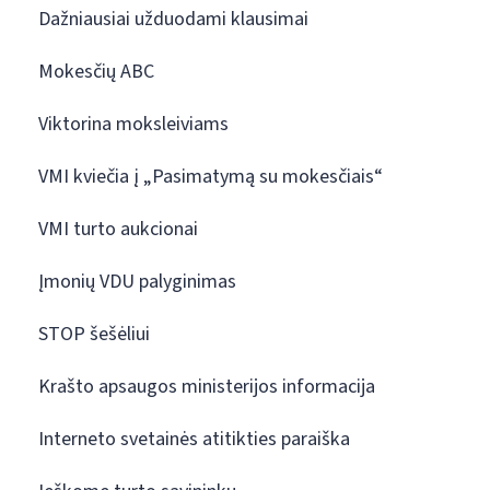
Dažniausiai užduodami klausimai
Mokesčių ABC
Viktorina moksleiviams
VMI kviečia į „Pasimatymą su mokesčiais“
VMI turto aukcionai
Įmonių VDU palyginimas
STOP šešėliui
Krašto apsaugos ministerijos informacija
Interneto svetainės atitikties paraiška