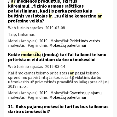
/
ar
medienos produktus, skirtus
kūrenimui...fizinio asmens raštiškas
patvirtinimas, kad jis perka prekes kaip
buitinis vartotojas
ir
...su ūkine komercine
ar
profesine veikla?
Web turinio sąrašas
2019-03-08
Taip, tinkamas.
Metai (Archyvas):
2019
Mokesčiai:
Pridėtinės vertės
mokestis
Pagrindinis:
Mokesčių pakeitimai
Kokie
mokesčių
(įmokų) tarifai taikomi teismo
priteistam vidutiniam darbo užmokesčiui
Web turinio sąrašas
2019-03-14
Kai išmokamas teismo priteistas (
ar
pagal teismo
sprendimu patvirtintą taikos sutartį) vidutinis darbo
užmokestis už priverstinės pravaikštos laiką (prasidėjusį
2018 m., o...
Metai (Archyvas):
2019
Mokesčiai:
Gyventojų pajamų
mokestis
Pagrindinis:
Mokesčių pakeitimai
11. Koks pajamų mokesčio tarifas bus taikomas
darbo užmokesčiui?