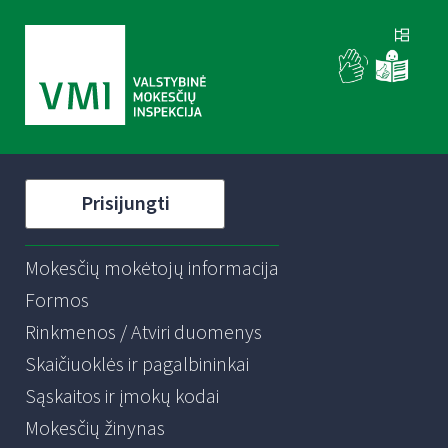
Prisijungti
Mokesčių mokėtojų informacija
Formos
Rinkmenos / Atviri duomenys
Skaičiuoklės ir pagalbininkai
Sąskaitos ir įmokų kodai
Mokesčių žinynas