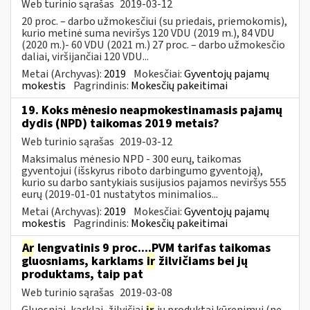
Web turinio sąrašas
2019-03-12
20 proc. – darbo užmokesčiui (su priedais, priemokomis),
kurio metinė suma neviršys 120 VDU (2019 m.), 84 VDU
(2020 m.)- 60 VDU (2021 m.) 27 proc. – darbo užmokesčio
daliai, viršijančiai 120 VDU...
Metai (Archyvas):
2019
Mokesčiai:
Gyventojų pajamų
mokestis
Pagrindinis:
Mokesčių pakeitimai
19. Koks mėnesio neapmokestinamasis pajamų
dydis (NPD) taikomas 2019 metais?
Web turinio sąrašas
2019-03-12
Maksimalus mėnesio NPD - 300 eurų, taikomas
gyventojui (išskyrus riboto darbingumo gyventoją),
kurio su darbo santykiais susijusios pajamos neviršys 555
eurų (2019-01-01 nustatytos minimalios...
Metai (Archyvas):
2019
Mokesčiai:
Gyventojų pajamų
mokestis
Pagrindinis:
Mokesčių pakeitimai
Ar
lengvatinis 9 proc....PVM tarifas taikomas
gluosniams, karklams
ir
žilvičiams bei jų
produktams, taip pat
Web turinio sąrašas
2019-03-08
Gluosniai, karklai, žilvičiai
ir
jų produktai kūrenimui (ne