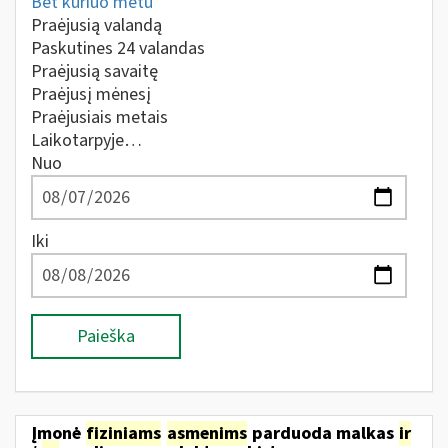
Bet kuriuo metu
Praėjusią valandą
Paskutines 24 valandas
Praėjusią savaitę
Praėjusį mėnesį
Praėjusiais metais
Laikotarpyje…
Nuo
Iki
Paieška
Įmonė
fiziniams
asmenims
parduoda malkas
ir