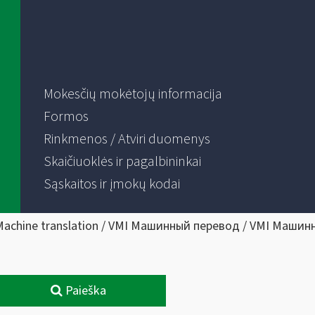
Mokesčių mokėtojų informacija
Formos
Rinkmenos / Atviri duomenys
Skaičiuoklės ir pagalbininkai
Sąskaitos ir įmokų kodai
Machine translation / VMI Машинный перевод / VMI Машин
Paieška