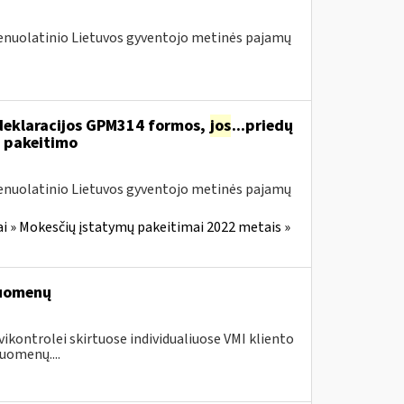
Nenuolatinio Lietuvos gyventojo metinės pajamų
deklaracijos GPM314 formos,
jos
...priedų
 pakeitimo
Nenuolatinio Lietuvos gyventojo metinės pajamų
i » Mokesčių įstatymų pakeitimai 2022 metais »
duomenų
vikontrolei skirtuose individualiuose VMI kliento
uomenų....