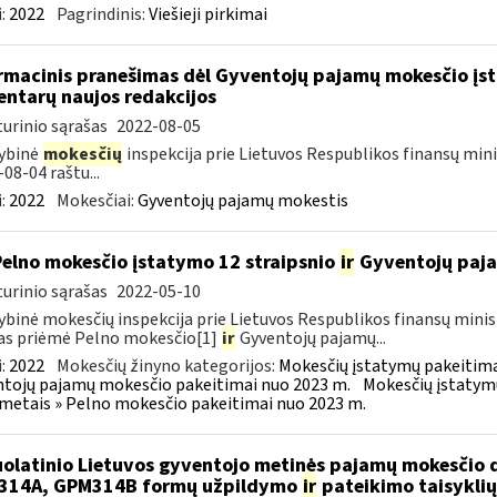
:
2022
Pagrindinis:
Viešieji pirkimai
rmacinis pranešimas dėl Gyventojų pajamų mokesčio įsta
ntarų naujos redakcijos
urinio sąrašas
2022-08-05
ybinė
mokesčių
inspekcija prie Lietuvos Respublikos finansų mini
-08-04 raštu...
:
2022
Mokesčiai:
Gyventojų pajamų mokestis
Pelno mokesčio įstatymo 12 straipsnio
ir
Gyventojų paja
urinio sąrašas
2022-05-10
ybinė mokesčių inspekcija prie Lietuvos Respublikos finansų minis
as priėmė Pelno mokesčio[1]
ir
Gyventojų pajamų...
:
2022
Mokesčių žinyno kategorijos:
Mokesčių įstatymų pakeitima
tojų pajamų mokesčio pakeitimai nuo 2023 m.
Mokesčių įstatym
metais » Pelno mokesčio pakeitimai nuo 2023 m.
olatinio Lietuvos gyventojo metinės pajamų mokesčio 
314A, GPM314B formų užpildymo
ir
pateikimo taisyklių