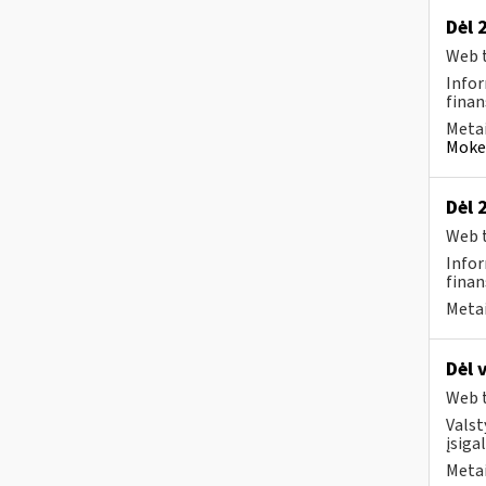
Dėl 
Web t
Infor
finan
Metai
Mokes
Dėl 
Web t
Infor
finan
Metai
Dėl 
Web t
Valst
įsiga
Metai