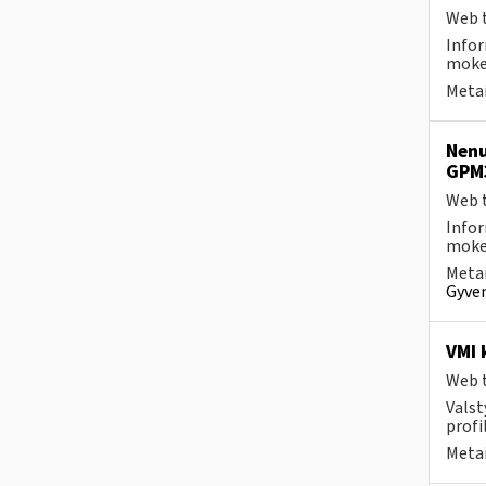
Web t
Infor
mokes
Metai
Nenu
GPM
Web t
Infor
mokes
Metai
Gyven
VMI 
Web t
Valst
profi
Metai