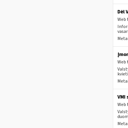
Dėl 
Web t
Infor
vasari
Metai
Įmon
Web t
Valst
kviet
Metai
VMI 
Web t
Valst
duome
Metai