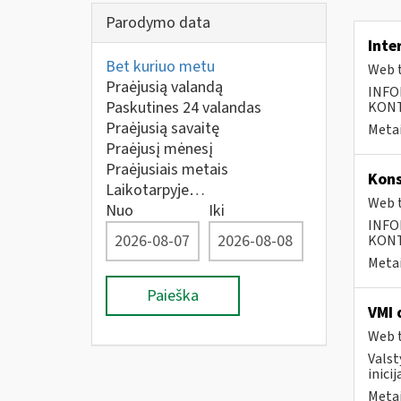
Parodymo data
Inte
Bet kuriuo metu
Web t
Praėjusią valandą
INFO
Paskutines 24 valandas
KONTA
Praėjusią savaitę
Metai
Praėjusį mėnesį
Praėjusiais metais
Kons
Laikotarpyje…
Web t
Nuo
Iki
INFO
KONTA
Metai
Paieška
VMI 
Web t
Valst
inici
Metai