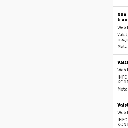
Nuo 
klau
Web t
Valst
riboj
Metai
Vals
Web t
INFO
KONTA
Metai
Vals
Web t
INFO
KONTA