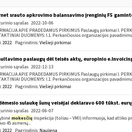
rnet srauto apkrovimo balansavimo įrenginių F5 gamin
urinio sąrašas
2022-10-06
RMACIJA APIE PRADEDAMUS PIRKIMUS Paslaugų pirkimai I. PER
KTINIAI DUOMENYS: I.1. Perkančiosios organizacijos pavadinimas
:
2022
Pagrindinis:
Viešieji pirkimai
ultavimo paslaugų dėl teisės aktų, europinio e.Invoicin
urinio sąrašas
2022-12-13
RMACIJA APIE PRADEDAMUS PIRKIMUS Paslaugų pirkimai I. PER
KTINIAI DUOMENYS: I.1. Perkančiosios organizacijos pavadinimas
:
2022
Pagrindinis:
Viešieji pirkimai
dėmesio sulaukę šunų veisėjai deklaravo 600 tūkst. eur
urinio sąrašas
2022-06-07
ybinė
mokesčių
inspekcija (toliau – VMI) informuoja, kad atliko p
javo 45 asmenų...
:
2022
Pagrindinis:
Naujiena