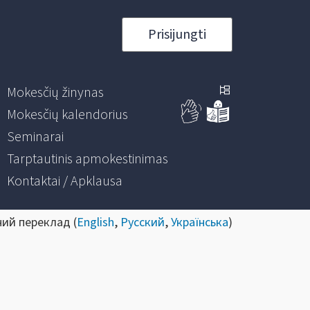
Prisijungti
Mokesčių žinynas
Mokesčių kalendorius
Seminarai
Tarptautinis apmokestinimas
Kontaktai / Apklausa
ний переклад (
English
,
Русский
,
Українська
)