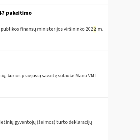
147 pakeitimo
publikos finansų ministerijos viršininko 202
2
m.
nių, kurios praėjusią savaitę sulaukė Mano VMI
Metinių gyventojų (šeimos) turto deklaracijų