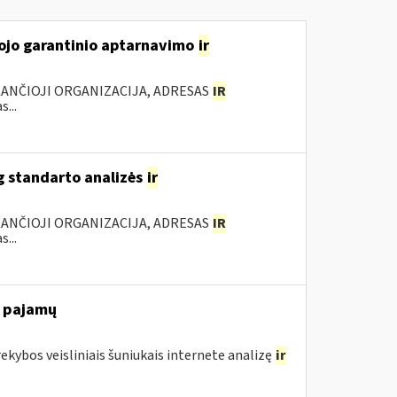
tojo garantinio aptarnavimo
ir
KANČIOJI ORGANIZACIJA, ADRESAS
IR
...
g standarto analizės
ir
KANČIOJI ORGANIZACIJA, ADRESAS
IR
...
ų pajamų
rekybos veisliniais šuniukais internete analizę
ir