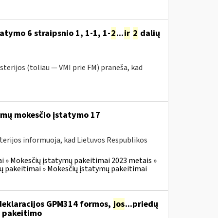
tymo 6 straipsnio 1, 1-1, 1-
2
...
ir
2
dalių
sterijos (toliau — VMI prie FM) praneša, kad
mų mokesčio įstatymo 17
terijos informuoja, kad Lietuvos Respublikos
i » Mokesčių įstatymų pakeitimai 2023 metais »
ų pakeitimai » Mokesčių įstatymų pakeitimai
deklaracijos GPM314 formos,
jos
...priedų
 pakeitimo