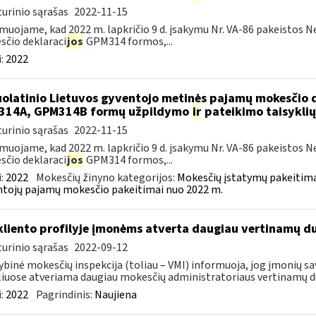
urinio sąrašas
2022-11-15
muojame, kad 2022 m. lapkričio 9 d. įsakymu Nr. VA-86 pakeistos 
čio deklaraci
jos
GPM314 formos,...
:
2022
olatinio Lietuvos gyventojo metinės pajamų mokesčio 
314A, GPM314B formų užpildymo
ir
pateikimo taisyklių
urinio sąrašas
2022-11-15
muojame, kad 2022 m. lapkričio 9 d. įsakymu Nr. VA-86 pakeistos 
čio deklaraci
jos
GPM314 formos,...
:
2022
Mokesčių žinyno kategorijos:
Mokesčių įstatymų pakeitima
tojų pajamų mokesčio pakeitimai nuo 2022 m.
kliento profilyje įmonėms atverta daugiau vertinamų 
urinio sąrašas
2022-09-12
ybinė mokesčių inspekcija (toliau – VMI) informuoja, jog įmonių sa
liuose atveriama daugiau mokesčių administratoriaus vertinamų d
:
2022
Pagrindinis:
Naujiena