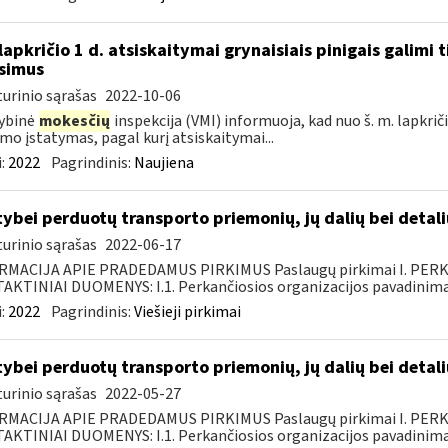
lapkričio 1 d. atsiskaitymai grynaisiais pinigais galimi ti
simus
urinio sąrašas
2022-10-06
ybinė
mokesčių
inspekcija (VMI) informuoja, kad nuo š. m. lapkričio
imo įstatymas, pagal kurį atsiskaitymai...
:
2022
Pagrindinis:
Naujiena
tybei perduotų transporto priemonių, jų dalių bei deta
urinio sąrašas
2022-06-17
RMACIJA APIE PRADEDAMUS PIRKIMUS Paslaugų pirkimai I. PER
KTINIAI DUOMENYS: I.1. Perkančiosios organizacijos pavadinimas
:
2022
Pagrindinis:
Viešieji pirkimai
tybei perduotų transporto priemonių, jų dalių bei deta
urinio sąrašas
2022-05-27
RMACIJA APIE PRADEDAMUS PIRKIMUS Paslaugų pirkimai I. PER
KTINIAI DUOMENYS: I.1. Perkančiosios organizacijos pavadinimas