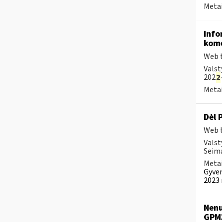
Metai
Info
kome
Web t
Valst
202
2
Metai
Dėl 
Web t
Valst
Seim
Metai
Gyven
2023 
Nenu
GPM