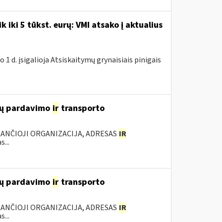
k iki 5 tūkst. eurų: VMI atsako į aktualius
 1 d. įsigalioja Atsiskaitymų grynaisiais pinigais
lių pardavimo
ir
transporto
KANČIOJI ORGANIZACIJA, ADRESAS
IR
...
lių pardavimo
ir
transporto
KANČIOJI ORGANIZACIJA, ADRESAS
IR
...