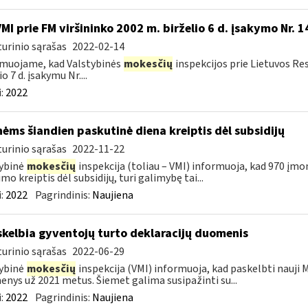
VMI prie FM viršininko 2002 m. birželio 6 d. įsakymo Nr. 
urinio sąrašas
2022-02-14
muojame, kad Valstybinės
mokesčių
inspekcijos prie Lietuvos Res
o 7 d. įsakymu Nr....
:
2022
ėms šiandien paskutinė diena kreiptis dėl subsidijų
urinio sąrašas
2022-11-22
ybinė
mokesčių
inspekcija (toliau – VMI) informuoja, kad 970 įmo
imo kreiptis dėl subsidijų, turi galimybę tai...
:
2022
Pagrindinis:
Naujiena
skelbia gyventojų turto deklaracijų duomenis
urinio sąrašas
2022-06-29
ybinė
mokesčių
inspekcija (VMI) informuoja, kad paskelbti nauji 
nys už 2021 metus. Šiemet galima susipažinti su...
:
2022
Pagrindinis:
Naujiena