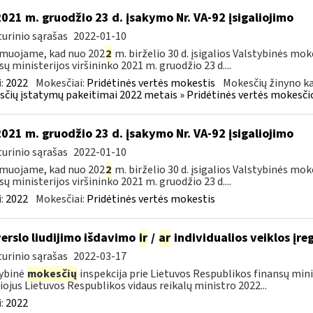
2021 m. gruodžio 23 d. įsakymo Nr. VA-92 įsigaliojimo
urinio sąrašas
2022-01-10
muojame, kad nuo 202
2
m. birželio 30 d. įsigalios Valstybinės mo
sų ministerijos viršininko 2021 m. gruodžio 23 d....
:
2022
Mokesčiai:
Pridėtinės vertės mokestis
Mokesčių žinyno ka
čių įstatymų pakeitimai 2022 metais » Pridėtinės vertės mokesči
2021 m. gruodžio 23 d. įsakymo Nr. VA-92 įsigaliojimo
urinio sąrašas
2022-01-10
muojame, kad nuo 202
2
m. birželio 30 d. įsigalios Valstybinės mo
sų ministerijos viršininko 2021 m. gruodžio 23 d....
:
2022
Mokesčiai:
Pridėtinės vertės mokestis
verslo liudijimo išdavimo
ir
/
ar
individualios veiklos įre
urinio sąrašas
2022-03-17
ybinė
mokesčių
inspekcija prie Lietuvos Respublikos finansų min
liojus Lietuvos Respublikos vidaus reikalų ministro 2022...
:
2022