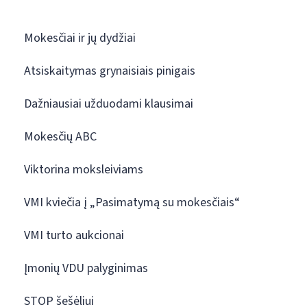
Mokesčiai ir jų dydžiai
Atsiskaitymas grynaisiais pinigais
Dažniausiai užduodami klausimai
Mokesčių ABC
Viktorina moksleiviams
VMI kviečia į „Pasimatymą su mokesčiais“
VMI turto aukcionai
Įmonių VDU palyginimas
STOP šešėliui