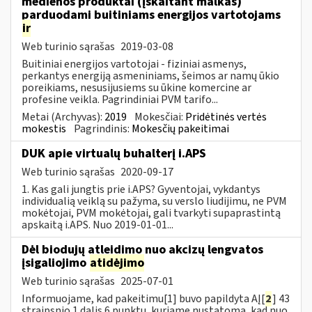
medienos produktai (įskaitant malkas)
parduodami buitiniams energijos vartotojams
ir
Web turinio sąrašas
2019-03-08
Buitiniai energijos vartotojai - fiziniai asmenys,
perkantys energiją asmeniniams, šeimos ar namų ūkio
poreikiams, nesusijusiems su ūkine komercine ar
profesine veikla. Pagrindiniai PVM tarifo...
Metai (Archyvas):
2019
Mokesčiai:
Pridėtinės vertės
mokestis
Pagrindinis:
Mokesčių pakeitimai
DUK apie virtualų buhalterį i.APS
Web turinio sąrašas
2020-09-17
1. Kas gali jungtis prie i.APS? Gyventojai, vykdantys
individualią veiklą su pažyma, su verslo liudijimu, ne PVM
mokėtojai, PVM mokėtojai, gali tvarkyti supaprastintą
apskaitą i.APS. Nuo 2019-01-01...
Dėl biodujų atleidimo nuo akcizų lengvatos
įsigaliojimo
atidėjimo
Web turinio sąrašas
2025-07-01
Informuojame, kad pakeitimu[1] buvo papildyta AĮ[
2
] 43
straipsnio 1 dalis 6 punktu, kuriame nustatoma, kad nuo