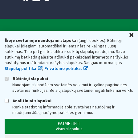
Valstybinė mokesčių inspekcija prie Lietuvos
U
Respublikos finansų ministerijos
Šioje svetainėje naudojami slapukai
(angl. cookies). Būtinieji
slapukai įdiegiami automatiškai ir jiems nėra reikalingas Jūsų
Biudžetinė įstaiga. Juridinio asmens kodas — 188659752,
sutikimas. Taip pat galite sutikti ir su kitų slapukų naudojimu. Savo
adresas: Vasario 16-osios g. 14, 01107 Vilnius, Lietuva, el.paštas:
sutikimą bet kada galėsite atšaukti pakeisdami interneto naršyklės
vmi@vmi.lt
, E. pristatymo dėžutės adresas 188659752
nustatymus ir ištrindami įrašytus slapukus. Daugiau informacijos
Duomenys apie Valstybinę mokesčių inspekciją prie Lietuvos
Slapukų politika
;
Privatumo politika.
Respublikos finansų ministerijos kaupiami ir saugomi Juridinių
asmenų registre
Būtinieji slapukai
Naudojami sklandžiam svetainės veikimui ir įgalina pagrindines
svetainės funkcijas. Be šių slapukų svetainė negali tinkamai veikti.
Analitiniai slapukai
Renka statistinę informaciją apie svetainės naudojimą ir
naudojami Jūsų naršymo patirties gerinimui.
PATVIRTINTI
Visus slapukus