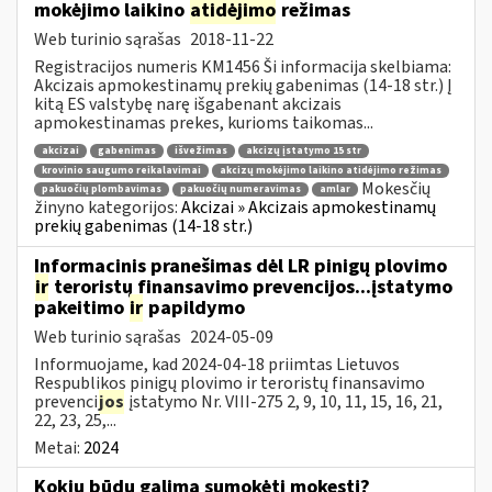
mokėjimo laikino
atidėjimo
režimas
Web turinio sąrašas
2018-11-22
Registracijos numeris KM1456 Ši informacija skelbiama:
Akcizais apmokestinamų prekių gabenimas (14-18 str.) Į
kitą ES valstybę narę išgabenant akcizais
apmokestinamas prekes, kurioms taikomas...
akcizai
gabenimas
išvežimas
akcizų įstatymo 15 str
krovinio saugumo reikalavimai
akcizų mokėjimo laikino atidėjimo režimas
Mokesčių
pakuočių plombavimas
pakuočių numeravimas
amlar
žinyno kategorijos:
Akcizai » Akcizais apmokestinamų
prekių gabenimas (14-18 str.)
Informacinis pranešimas dėl LR pinigų plovimo
ir
teroristų finansavimo prevencijos...įstatymo
pakeitimo
ir
papildymo
Web turinio sąrašas
2024-05-09
Informuojame, kad 2024-04-18 priimtas Lietuvos
Respublikos pinigų plovimo ir teroristų finansavimo
prevenci
jos
įstatymo Nr. VIII-275 2, 9, 10, 11, 15, 16, 21,
22, 23, 25,...
Metai:
2024
Kokiu būdu galima sumokėti mokestį?