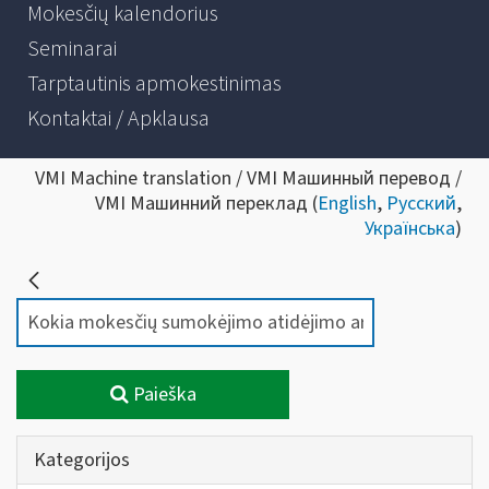
Mokesčių kalendorius
Seminarai
Tarptautinis apmokestinimas
Kontaktai / Apklausa
VMI Machine translation / VMI Машинный перевод /
VMI Машинний переклад (
English
,
Русский
,
Українська
)
Paieška
Kategorijos