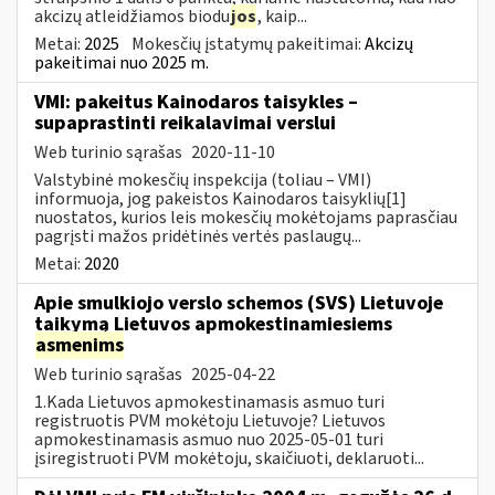
akcizų atleidžiamos biodu
jos
, kaip...
Metai:
2025
Mokesčių įstatymų pakeitimai:
Akcizų
pakeitimai nuo 2025 m.
VMI: pakeitus Kainodaros taisykles –
supaprastinti reikalavimai verslui
Web turinio sąrašas
2020-11-10
Valstybinė mokesčių inspekcija (toliau – VMI)
informuoja, jog pakeistos Kainodaros taisyklių[1]
nuostatos, kurios leis mokesčių mokėtojams paprasčiau
pagrįsti mažos pridėtinės vertės paslaugų...
Metai:
2020
Apie smulkiojo verslo schemos (SVS) Lietuvoje
taikymą Lietuvos apmokestinamiesiems
asmenims
Web turinio sąrašas
2025-04-22
1.Kada Lietuvos apmokestinamasis asmuo turi
registruotis PVM mokėtoju Lietuvoje? Lietuvos
apmokestinamasis asmuo nuo 2025-05-01 turi
įsiregistruoti PVM mokėtoju, skaičiuoti, deklaruoti...