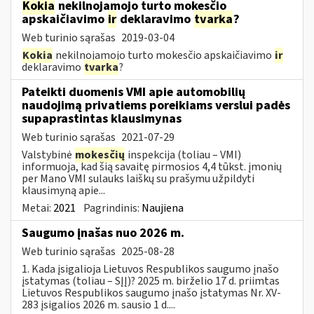
Kokia
nekilnojamojo turto mokesčio
apskaičiavimo
ir
deklaravimo
tvarka
?
Web turinio sąrašas
2019-03-04
Kokia
nekilnojamojo turto mokesčio apskaičiavimo
ir
deklaravimo
tvarka
?
Pateikti duomenis VMI apie automobilių
naudojimą privatiems poreikiams verslui padės
supaprastintas klausimynas
Web turinio sąrašas
2021-07-29
Valstybinė
mokesčių
inspekcija (toliau – VMI)
informuoja, kad šią savaitę pirmosios 4,4 tūkst. įmonių
per Mano VMI sulauks laiškų su prašymu užpildyti
klausimyną apie...
Metai:
2021
Pagrindinis:
Naujiena
Saugumo įnašas nuo 2026 m.
Web turinio sąrašas
2025-08-28
1. Kada įsigalioja Lietuvos Respublikos saugumo įnašo
įstatymas (toliau – SĮĮ)? 2025 m. birželio 17 d. priimtas
Lietuvos Respublikos saugumo įnašo įstatymas Nr. XV-
283 įsigalios 2026 m. sausio 1 d....