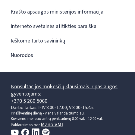
Krašto apsaugos ministerijos informacija
Interneto svetainės atitikties paraiška
Ieškome turto savininkų
Nuorodos
Konsultacijos mokesčių klausimais ir paslaugos
gyventojams:
+370 5 260 5060
Darbo laikas: I-IV 8.00-17.00, V 8.00-15.45.
Prieššventinę dieną - viena valanda trumpiau.
Kiekvieno mėnesio antrą penktadienį 8.00 val. - 12.00 val.
Mano VMI
Paklausimas per