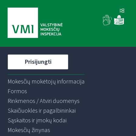
Prisijungti
Mokesčių mokėtojų informacija
Formos
Rinkmenos / Atviri duomenys
Skaičiuoklės ir pagalbininkai
Sąskaitos ir įmokų kodai
Mokesčių žinynas