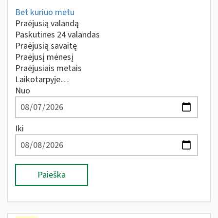
Bet kuriuo metu
Praėjusią valandą
Paskutines 24 valandas
Praėjusią savaitę
Praėjusį mėnesį
Praėjusiais metais
Laikotarpyje…
Nuo
Iki
Paieška