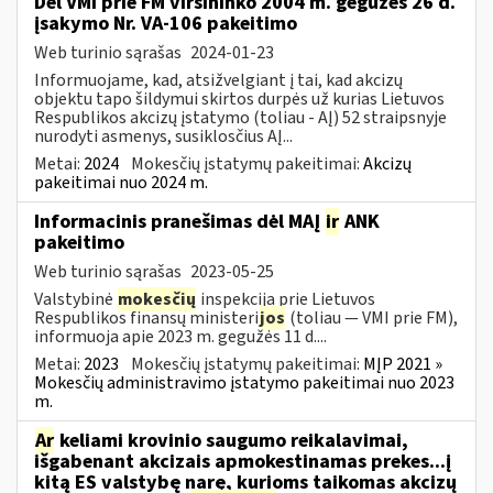
Dėl VMI prie FM viršininko 2004 m. gegužės 26 d.
įsakymo Nr. VA-106 pakeitimo
Web turinio sąrašas
2024-01-23
Informuojame, kad, atsižvelgiant į tai, kad akcizų
objektu tapo šildymui skirtos durpės už kurias Lietuvos
Respublikos akcizų įstatymo (toliau - AĮ) 52 straipsnyje
nurodyti asmenys, susiklosčius AĮ...
Metai:
2024
Mokesčių įstatymų pakeitimai:
Akcizų
pakeitimai nuo 2024 m.
Informacinis pranešimas dėl MAĮ
ir
ANK
pakeitimo
Web turinio sąrašas
2023-05-25
Valstybinė
mokesčių
inspekcija prie Lietuvos
Respublikos finansų ministeri
jos
(toliau — VMI prie FM),
informuoja apie 2023 m. gegužės 11 d....
Metai:
2023
Mokesčių įstatymų pakeitimai:
MĮP 2021 »
Mokesčių administravimo įstatymo pakeitimai nuo 2023
m.
Ar
keliami krovinio saugumo reikalavimai,
išgabenant akcizais apmokestinamas prekes...į
kitą ES valstybę narę, kurioms taikomas akcizų