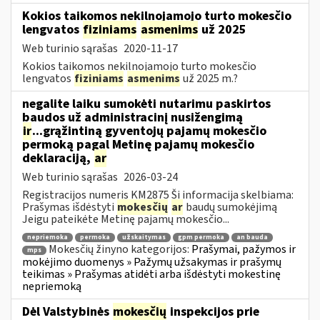
Kokios taikomos nekilnojamojo turto mokesčio
lengvatos
fiziniams
asmenims
už 2025
Web turinio sąrašas
2020-11-17
Kokios taikomos nekilnojamojo turto mokesčio
lengvatos
fiziniams
asmenims
už 2025 m.?
negalite laiku sumokėti nutarimu paskirtos
baudos už administracinį nusižengimą
ir
...grąžintiną gyventojų pajamų mokesčio
permoką pagal Metinę pajamų mokesčio
deklaraciją,
ar
Web turinio sąrašas
2026-03-24
Registracijos numeris KM2875 Ši informacija skelbiama:
Prašymas išdėstyti
mokesčių
ar
baudų sumokėjimą
Jeigu pateikėte Metinę pajamų mokesčio...
nepriemoka
permoka
užskaitymas
gpm permoka
an bauda
Mokesčių žinyno kategorijos:
Prašymai, pažymos ir
mps
mokėjimo duomenys » Pažymų užsakymas ir prašymų
teikimas » Prašymas atidėti arba išdėstyti mokestinę
nepriemoką
Dėl Valstybinės
mokesčių
inspekcijos prie