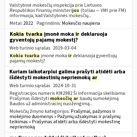
Valstybinė mokesčių inspekcija prie Lietuvos
Respublikos finansų ministeri
jos
(toliau ― VMI prie FM)
informuoja, kad Valstybinės mokesčių...
Metai:
2022
Pagrindinis:
Mokesčio naujiena
Kokia
tvarka
įmonė moka
ir
deklaruoja
gyventojų pajamų mokestį?
Web turinio sąrašas
2019-03-04
Kokia
tvarka
įmonė moka
ir
deklaruoja gyventojų
pajamų mokestį?
Kuriam laikotarpiui galima prašyti atidėti arba
išdėstyti mokestinių nepriemokų
ar
Web turinio sąrašas
2024-10-31
Registracijos numeris KM2982 Ši informacija skelbiama:
Prašymas išdėstyti
mokesčių
ar
baudų sumokėjimą
Baudos už administracinį nusižengimą...
Mokesčių žinyno kategorijos:
Prašymai, pažymos ir
mokėjimo duomenys » Pažymų užsakymas ir prašymų
teikimas » Prašymas atidėti arba išdėstyti mokestinę
nepriemoką