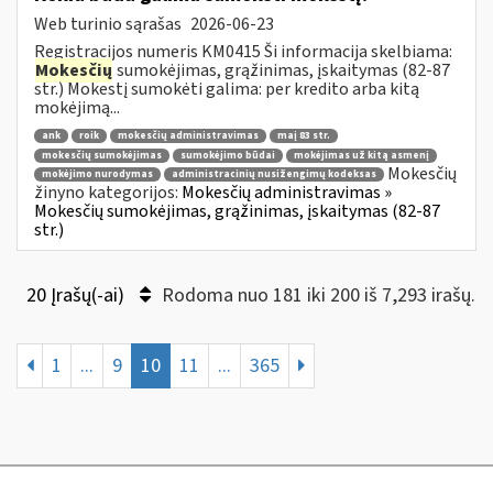
Web turinio sąrašas
2026-06-23
Registracijos numeris KM0415 Ši informacija skelbiama:
Mokesčių
sumokėjimas, grąžinimas, įskaitymas (82-87
str.) Mokestį sumokėti galima: per kredito arba kitą
mokėjimą...
ank
roik
mokesčių administravimas
maį 83 str.
mokesčių sumokėjimas
sumokėjimo būdai
mokėjimas už kitą asmenį
Mokesčių
mokėjimo nurodymas
administracinių nusižengimų kodeksas
žinyno kategorijos:
Mokesčių administravimas »
Mokesčių sumokėjimas, grąžinimas, įskaitymas (82-87
str.)
20 Įrašų(-ai)
Rodoma nuo 181 iki 200 iš 7,293 irašų.
1
...
9
10
11
...
365