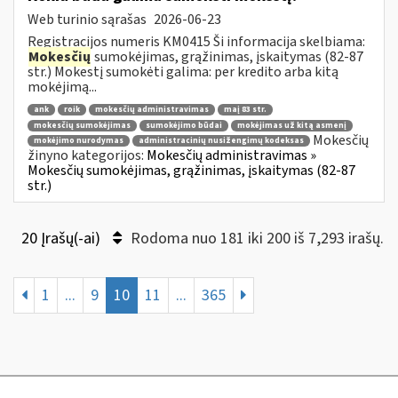
Web turinio sąrašas
2026-06-23
Registracijos numeris KM0415 Ši informacija skelbiama:
Mokesčių
sumokėjimas, grąžinimas, įskaitymas (82-87
str.) Mokestį sumokėti galima: per kredito arba kitą
mokėjimą...
ank
roik
mokesčių administravimas
maį 83 str.
mokesčių sumokėjimas
sumokėjimo būdai
mokėjimas už kitą asmenį
Mokesčių
mokėjimo nurodymas
administracinių nusižengimų kodeksas
žinyno kategorijos:
Mokesčių administravimas »
Mokesčių sumokėjimas, grąžinimas, įskaitymas (82-87
str.)
20 Įrašų(-ai)
Rodoma nuo 181 iki 200 iš 7,293 irašų.
1
...
9
10
11
...
365