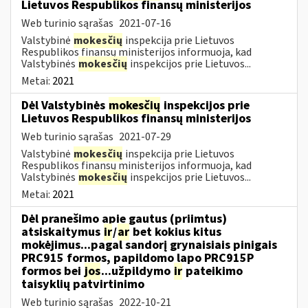
Lietuvos Respublikos finansų ministerijos
Web turinio sąrašas
2021-07-16
Valstybinė
mokesčių
inspekcija prie Lietuvos
Respublikos finansų ministerijos informuoja, kad
Valstybinės
mokesčių
inspekcijos prie Lietuvos...
Metai:
2021
Dėl Valstybinės
mokesčių
inspekcijos prie
Lietuvos Respublikos finansų ministerijos
Web turinio sąrašas
2021-07-29
Valstybinė
mokesčių
inspekcija prie Lietuvos
Respublikos finansų ministerijos informuoja, kad
Valstybinės
mokesčių
inspekcijos prie Lietuvos...
Metai:
2021
Dėl pranešimo apie gautus (priimtus)
atsiskaitymus
ir
/
ar
bet kokius kitus
mokėjimus...pagal sandorį grynaisiais pinigais
PRC915 formos, papildomo lapo PRC915P
formos bei
jos
...užpildymo
ir
pateikimo
taisyklių patvirtinimo
Web turinio sąrašas
2022-10-21