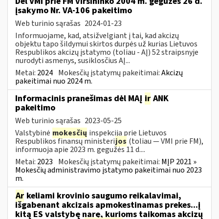
Dėl VMI prie FM viršininko 2004 m. gegužės 26 d.
įsakymo Nr. VA-106 pakeitimo
Web turinio sąrašas
2024-01-23
Informuojame, kad, atsižvelgiant į tai, kad akcizų
objektu tapo šildymui skirtos durpės už kurias Lietuvos
Respublikos akcizų įstatymo (toliau - AĮ) 52 straipsnyje
nurodyti asmenys, susiklosčius AĮ...
Metai:
2024
Mokesčių įstatymų pakeitimai:
Akcizų
pakeitimai nuo 2024 m.
Informacinis pranešimas dėl MAĮ
ir
ANK
pakeitimo
Web turinio sąrašas
2023-05-25
Valstybinė
mokesčių
inspekcija prie Lietuvos
Respublikos finansų ministeri
jos
(toliau — VMI prie FM),
informuoja apie 2023 m. gegužės 11 d....
Metai:
2023
Mokesčių įstatymų pakeitimai:
MĮP 2021 »
Mokesčių administravimo įstatymo pakeitimai nuo 2023
m.
Ar
keliami krovinio saugumo reikalavimai,
išgabenant akcizais apmokestinamas prekes...į
kitą ES valstybę narę, kurioms taikomas akcizų