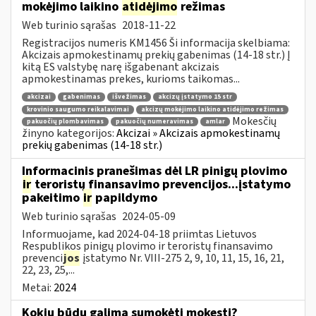
mokėjimo laikino
atidėjimo
režimas
Web turinio sąrašas
2018-11-22
Registracijos numeris KM1456 Ši informacija skelbiama:
Akcizais apmokestinamų prekių gabenimas (14-18 str.) Į
kitą ES valstybę narę išgabenant akcizais
apmokestinamas prekes, kurioms taikomas...
akcizai
gabenimas
išvežimas
akcizų įstatymo 15 str
krovinio saugumo reikalavimai
akcizų mokėjimo laikino atidėjimo režimas
Mokesčių
pakuočių plombavimas
pakuočių numeravimas
amlar
žinyno kategorijos:
Akcizai » Akcizais apmokestinamų
prekių gabenimas (14-18 str.)
Informacinis pranešimas dėl LR pinigų plovimo
ir
teroristų finansavimo prevencijos...įstatymo
pakeitimo
ir
papildymo
Web turinio sąrašas
2024-05-09
Informuojame, kad 2024-04-18 priimtas Lietuvos
Respublikos pinigų plovimo ir teroristų finansavimo
prevenci
jos
įstatymo Nr. VIII-275 2, 9, 10, 11, 15, 16, 21,
22, 23, 25,...
Metai:
2024
Kokiu būdu galima sumokėti mokestį?