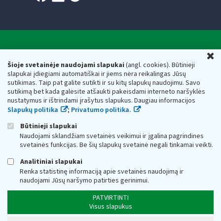
Valstybinė mokesčių inspekcija prie Lietuvos
U
Respublikos finansų ministerijos
Šioje svetainėje naudojami slapukai
(angl. cookies). Būtinieji
slapukai įdiegiami automatiškai ir jiems nėra reikalingas Jūsų
Biudžetinė įstaiga. Juridinio asmens kodas — 188659752,
sutikimas. Taip pat galite sutikti ir su kitų slapukų naudojimu. Savo
adresas: Vasario 16-osios g. 14, 01107 Vilnius, Lietuva, el.paštas:
sutikimą bet kada galėsite atšaukti pakeisdami interneto naršyklės
vmi@vmi.lt
, E. pristatymo dėžutės adresas 188659752
nustatymus ir ištrindami įrašytus slapukus. Daugiau informacijos
Duomenys apie Valstybinę mokesčių inspekciją prie Lietuvos
Slapukų politika
;
Privatumo politika.
Respublikos finansų ministerijos kaupiami ir saugomi Juridinių
asmenų registre
Būtinieji slapukai
Naudojami sklandžiam svetainės veikimui ir įgalina pagrindines
svetainės funkcijas. Be šių slapukų svetainė negali tinkamai veikti.
Analitiniai slapukai
Renka statistinę informaciją apie svetainės naudojimą ir
naudojami Jūsų naršymo patirties gerinimui.
PATVIRTINTI
Visus slapukus