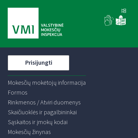
Prisijungti
Mokesčių mokėtojų informacija
Formos
Rinkmenos / Atviri duomenys
Skaičiuoklės ir pagalbininkai
Sąskaitos ir įmokų kodai
Mokesčių žinynas