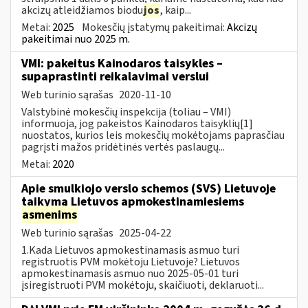
akcizų atleidžiamos biodu
jos
, kaip...
Metai:
2025
Mokesčių įstatymų pakeitimai:
Akcizų
pakeitimai nuo 2025 m.
VMI: pakeitus Kainodaros taisykles –
supaprastinti reikalavimai verslui
Web turinio sąrašas
2020-11-10
Valstybinė mokesčių inspekcija (toliau – VMI)
informuoja, jog pakeistos Kainodaros taisyklių[1]
nuostatos, kurios leis mokesčių mokėtojams paprasčiau
pagrįsti mažos pridėtinės vertės paslaugų...
Metai:
2020
Apie smulkiojo verslo schemos (SVS) Lietuvoje
taikymą Lietuvos apmokestinamiesiems
asmenims
Web turinio sąrašas
2025-04-22
1.Kada Lietuvos apmokestinamasis asmuo turi
registruotis PVM mokėtoju Lietuvoje? Lietuvos
apmokestinamasis asmuo nuo 2025-05-01 turi
įsiregistruoti PVM mokėtoju, skaičiuoti, deklaruoti...