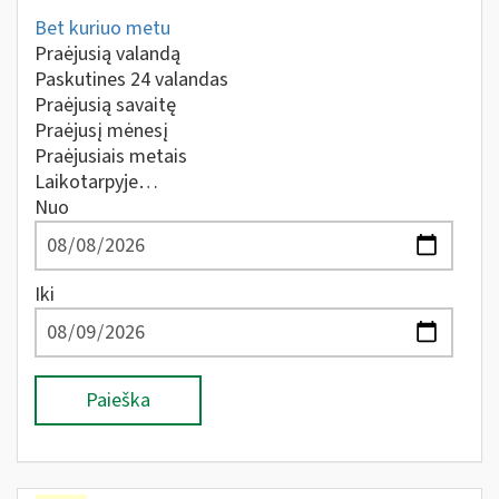
Bet kuriuo metu
Praėjusią valandą
Paskutines 24 valandas
Praėjusią savaitę
Praėjusį mėnesį
Praėjusiais metais
Laikotarpyje…
Nuo
Iki
Paieška