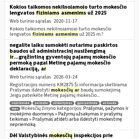
Kokios taikomos nekilnojamojo turto mokesčio
lengvatos
fiziniams
asmenims
už 2025
Web turinio sąrašas
2020-11-17
Kokios taikomos nekilnojamojo turto mokesčio
lengvatos
fiziniams
asmenims
už 2025 m.?
negalite laiku sumokėti nutarimu paskirtos
baudos už administracinį nusižengimą
ir
...grąžintiną gyventojų pajamų mokesčio
permoką pagal Metinę pajamų mokesčio
deklaraciją,
ar
Web turinio sąrašas
2026-03-24
Registracijos numeris KM2875 Ši informacija skelbiama:
Prašymas išdėstyti
mokesčių
ar
baudų sumokėjimą
Jeigu pateikėte Metinę pajamų mokesčio...
nepriemoka
permoka
užskaitymas
gpm permoka
an bauda
Mokesčių žinyno kategorijos:
Prašymai, pažymos ir
mps
mokėjimo duomenys » Pažymų užsakymas ir prašymų
teikimas » Prašymas atidėti arba išdėstyti mokestinę
nepriemoką
Dėl Valstybinės
mokesčių
inspekcijos prie