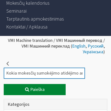
Mokesčių kalendorius
Seminarai
Tarptautinis apmokestinimas
Kontaktai / Apklausa
VMI Machine translation / VMI Машинный перевод /
VMI Машинний переклад (
English
,
Русский
,
Українська
)
Paieška
Kategorijos