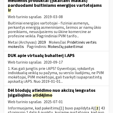
medienos produktai (įskaitant malkas)
parduodami buitiniams energijos vartotojams
ir
Web turinio sąrašas
2019-03-08
Buitiniai energijos vartotojai - fiziniai asmenys,
perkantys energiją asmeniniams, šeimos ar namų ūkio
poreikiams, nesusijusiems su ūkine komercine ar
profesine veikla. Pagrindiniai PVM tarifo...
Metai (Archyvas):
2019
Mokesčiai:
Pridėtinės vertės
mokestis
Pagrindinis:
Mokesčių pakeitimai
DUK apie virtualų buhalterį i.APS
Web turinio sąrašas
2020-09-17
1. Kas gali jungtis prie i.APS? Gyventojai, vykdantys
individualią veiklą su pažyma, su verslo liudijimu, ne PVM
mokėtojai, PVM mokėtojai, gali tvarkyti supaprastintą
apskaitą i.APS. Nuo 2019-01-01...
Dėl biodujų atleidimo nuo akcizų lengvatos
įsigaliojimo
atidėjimo
Web turinio sąrašas
2025-07-01
Informuojame, kad pakeitimu[1] buvo papildyta AĮ[
2
] 43
straipsnio 1 dalis 6 punktu, kuriame nustatoma, kad nuo