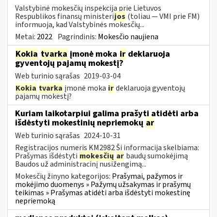
Valstybinė mokesčių inspekcija prie Lietuvos
Respublikos finansų ministeri
jos
(toliau ― VMI prie FM)
informuoja, kad Valstybinės mokesčių...
Metai:
2022
Pagrindinis:
Mokesčio naujiena
Kokia
tvarka
įmonė moka
ir
deklaruoja
gyventojų pajamų mokestį?
Web turinio sąrašas
2019-03-04
Kokia
tvarka
įmonė moka
ir
deklaruoja gyventojų
pajamų mokestį?
Kuriam laikotarpiui galima prašyti atidėti arba
išdėstyti mokestinių nepriemokų
ar
Web turinio sąrašas
2024-10-31
Registracijos numeris KM2982 Ši informacija skelbiama:
Prašymas išdėstyti
mokesčių
ar
baudų sumokėjimą
Baudos už administracinį nusižengimą...
Mokesčių žinyno kategorijos:
Prašymai, pažymos ir
mokėjimo duomenys » Pažymų užsakymas ir prašymų
teikimas » Prašymas atidėti arba išdėstyti mokestinę
nepriemoką