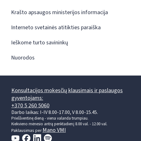
Krašto apsaugos ministerijos informacija
Interneto svetainės atitikties paraiška
Ieškome turto savininkų
Nuorodos
Konsultacijos mokesčių klausimais ir paslaugos
gyventojams:
+370 5 260 5060
Darbo laikas: I-IV 8.00-17.00, V 8.00-15.45.
Prieššventinę dieną - viena valanda trumpiau.
Kiekvieno mėnesio antrą penktadienį 8.00 val. - 12.00 val.
Mano VMI
Paklausimas per