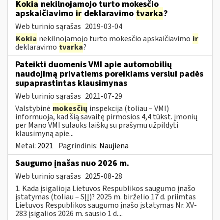
Kokia
nekilnojamojo turto mokesčio
apskaičiavimo
ir
deklaravimo
tvarka
?
Web turinio sąrašas
2019-03-04
Kokia
nekilnojamojo turto mokesčio apskaičiavimo
ir
deklaravimo
tvarka
?
Pateikti duomenis VMI apie automobilių
naudojimą privatiems poreikiams verslui padės
supaprastintas klausimynas
Web turinio sąrašas
2021-07-29
Valstybinė
mokesčių
inspekcija (toliau – VMI)
informuoja, kad šią savaitę pirmosios 4,4 tūkst. įmonių
per Mano VMI sulauks laiškų su prašymu užpildyti
klausimyną apie...
Metai:
2021
Pagrindinis:
Naujiena
Saugumo įnašas nuo 2026 m.
Web turinio sąrašas
2025-08-28
1. Kada įsigalioja Lietuvos Respublikos saugumo įnašo
įstatymas (toliau – SĮĮ)? 2025 m. birželio 17 d. priimtas
Lietuvos Respublikos saugumo įnašo įstatymas Nr. XV-
283 įsigalios 2026 m. sausio 1 d....