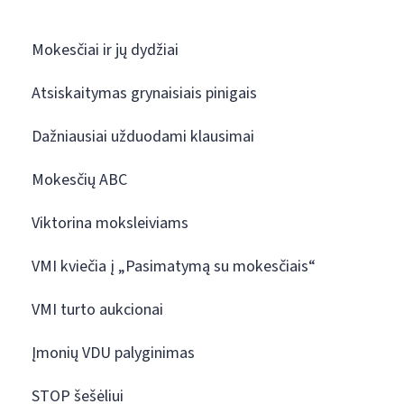
Mokesčiai ir jų dydžiai
Atsiskaitymas grynaisiais pinigais
Dažniausiai užduodami klausimai
Mokesčių ABC
Viktorina moksleiviams
VMI kviečia į „Pasimatymą su mokesčiais“
VMI turto aukcionai
Įmonių VDU palyginimas
STOP šešėliui