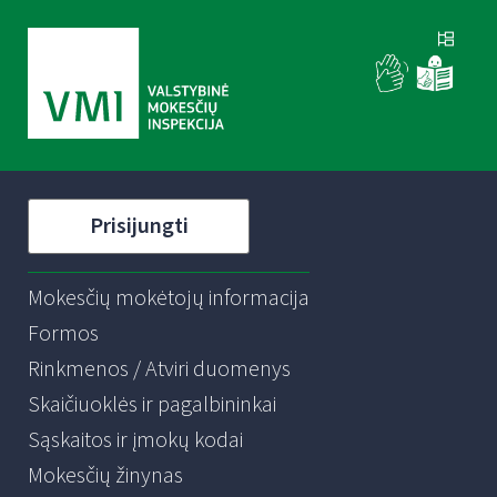
Prisijungti
Mokesčių mokėtojų informacija
Formos
Rinkmenos / Atviri duomenys
Skaičiuoklės ir pagalbininkai
Sąskaitos ir įmokų kodai
Mokesčių žinynas