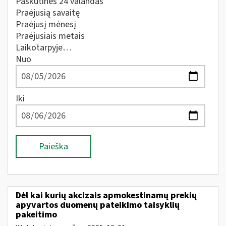
Paskutines 24 valandas
Praėjusią savaitę
Praėjusį mėnesį
Praėjusiais metais
Laikotarpyje…
Nuo
Iki
Paieška
Dėl kai kurių akcizais apmokestinamų prekių
apyvartos duomenų pateikimo taisyklių
pakeitimo