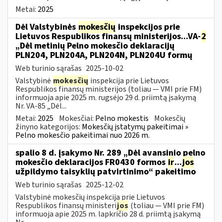
Metai:
2025
Dėl Valstybinės
mokesčių
inspekcijos prie
Lietuvos Respublikos finansų ministerijos...VA-
2
„Dėl metinių Pelno mokesčio deklaracijų
PLN204, PLN204A, PLN204N, PLN204U formų
Web turinio sąrašas
2025-10-02
Valstybinė
mokesčių
inspekcija prie Lietuvos
Respublikos finansų ministerijos (toliau — VMI prie FM)
informuoja apie 2025 m. rugsėjo 29 d. priimtą įsakymą
Nr. VA-85 „Dėl...
Metai:
2025
Mokesčiai:
Pelno mokestis
Mokesčių
žinyno kategorijos:
Mokesčių įstatymų pakeitimai »
Pelno mokesčio pakeitimai nuo 2026 m.
spalio 8 d. įsakymo Nr. 289 „Dėl avansinio pelno
mokesčio deklaracijos FR0430 formos
ir
...
jos
užpildymo taisyklių patvirtinimo“ pakeitimo
Web turinio sąrašas
2025-12-02
Valstybinė mokesčių inspekcija prie Lietuvos
Respublikos finansų ministeri
jos
(toliau — VMI prie FM)
informuoja apie 2025 m. lapkričio 28 d. priimtą įsakymą