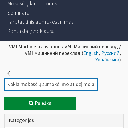
Mokesčių kalendorius
Seminarai
Tarptautinis apmokestinimas
Kontaktai / Apklausa
VMI Machine translation / VMI Машинный перевод /
VMI Машинний переклад (
English
,
Русский
,
Українська
)
Paieška
Kategorijos