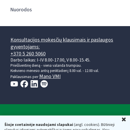
Nuorodos
Konsultacijos mokesčių klausimais ir paslaugos
gyventojams:
+370 5 260 5060
Darbo laikas: I-IV 8.00-17.00, V 8.00-15.45.
Prieššventinę dieną - viena valanda trumpiau.
Kiekvieno mėnesio antrą penktadienį 8.00 val. - 12.00 val.
Mano VMI
Paklausimas per
Valstybinė mokesčių inspekcija prie Lietuvos
U
Respublikos finansų ministerijos
Šioje svetainėje naudojami slapukai
(angl. cookies). Būtinieji
slapukai įdiegiami automatiškai ir jiems nėra reikalingas Jūsų