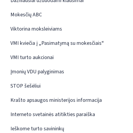
Dažniausiai užduodami klausimai
Mokesčių ABC
Viktorina moksleiviams
VMI kviečia į „Pasimatymą su mokesčiais“
VMI turto aukcionai
Įmonių VDU palyginimas
STOP šešėliui
Krašto apsaugos ministerijos informacija
Interneto svetainės atitikties paraiška
Ieškome turto savininkų