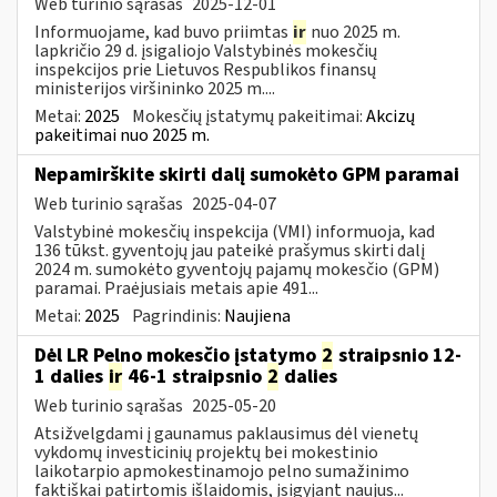
Web turinio sąrašas
2025-12-01
Informuojame, kad buvo priimtas
ir
nuo 2025 m.
lapkričio 29 d. įsigaliojo Valstybinės mokesčių
inspekcijos prie Lietuvos Respublikos finansų
ministerijos viršininko 2025 m....
Metai:
2025
Mokesčių įstatymų pakeitimai:
Akcizų
pakeitimai nuo 2025 m.
Nepamirškite skirti dalį sumokėto GPM paramai
Web turinio sąrašas
2025-04-07
Valstybinė mokesčių inspekcija (VMI) informuoja, kad
136 tūkst. gyventojų jau pateikė prašymus skirti dalį
2024 m. sumokėto gyventojų pajamų mokesčio (GPM)
paramai. Praėjusiais metais apie 491...
Metai:
2025
Pagrindinis:
Naujiena
Dėl LR Pelno mokesčio įstatymo
2
straipsnio 12-
1 dalies
ir
46-1 straipsnio
2
dalies
Web turinio sąrašas
2025-05-20
Atsižvelgdami į gaunamus paklausimus dėl vienetų
vykdomų investicinių projektų bei mokestinio
laikotarpio apmokestinamojo pelno sumažinimo
faktiškai patirtomis išlaidomis, įsigyjant naujus...