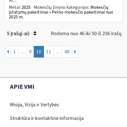
Nr....
Metai:
2025
Mokesčių žinyno kategorijos:
Mokesčių
įstatymų pakeitimai » Pelno mokesčio pakeitimai nuo
2025 m.
5 Įrašų(-ai)
Rodoma nuo 46 iki 50 iš 236 irašų.
1
...
9
10
11
...
48
APIE VMI
Misija, Vizija ir Vertybės
Struktūra ir kontaktinė informacija