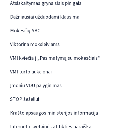
Atsiskaitymas grynaisiais pinigais
Dažniausiai užduodami klausimai
Mokesčių ABC
Viktorina moksleiviams
VMI kviečia į „Pasimatymą su mokesčiais“
VMI turto aukcionai
Įmonių VDU palyginimas
STOP šešėliui
Krašto apsaugos ministerijos informacija
Interneto svetainės atitikties paraiška