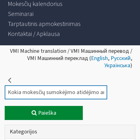
Mokesčių kalendorius
Seminarai
Tarptautinis apmokestinimas
Kontaktai / Apklausa
VMI Machine translation / VMI Машинный перевод /
VMI Машинний переклад (
English
,
Русский
,
Українська
)
Paieška
Kategorijos