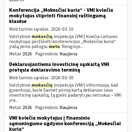
Konferencija „Mokesčiai kuria“ - VMI kviečia
mokytojus stiprinti finansinį raštingumą
klasėse
Web turinio sąrašas
2026-03-10
Valstybinė
mokesčių
inspekcija (VMI) kviečia Lietuvos
mokytojus peržiūrėti konferencijos „Mokesčiai kuria“
įrašą jiems patogiu
metu
. Renginys...
Metai:
2026
Pagrindinis:
Naujiena
Deklaruojantiems investicinę sąskaitą VMI
pratęsia deklaravimo terminą
Web turinio sąrašas
2026-03-30
Valstybinė
mokesčių
inspekcija (VMI) informuoja, kad
gyventojai, kurie šiemet pirmą kartą deklaruos savo
investicinę sąskaitą, tą galės padaryti jau netrukus – VMI
yra...
Metai:
2026
Pagrindinis:
Naujiena
VMI kviečia mokytojus į finansinio
sąmoningumo ugdymo konferenciją „Mokesčiai
kuria“