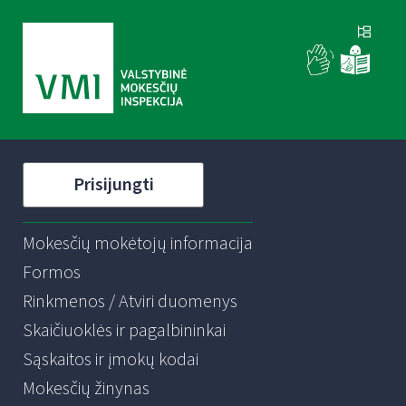
Prisijungti
Mokesčių mokėtojų informacija
Formos
Rinkmenos / Atviri duomenys
Skaičiuoklės ir pagalbininkai
Sąskaitos ir įmokų kodai
Mokesčių žinynas