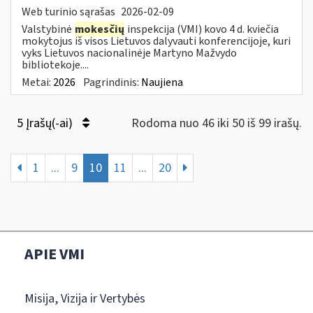
Web turinio sąrašas
2026-02-09
Valstybinė
mokesčių
inspekcija (VMI) kovo 4 d. kviečia
mokytojus iš visos Lietuvos dalyvauti konferencijoje, kuri
vyks Lietuvos nacionalinėje Martyno Mažvydo
bibliotekoje....
Metai:
2026
Pagrindinis:
Naujiena
5 Įrašų(-ai)
Rodoma nuo 46 iki 50 iš 99 irašų.
1
...
9
10
11
...
20
APIE VMI
Misija, Vizija ir Vertybės