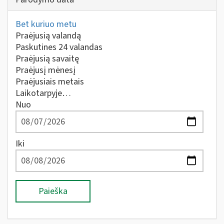
Bet kuriuo metu
Praėjusią valandą
Paskutines 24 valandas
Praėjusią savaitę
Praėjusį mėnesį
Praėjusiais metais
Laikotarpyje…
Nuo
Iki
Paieška