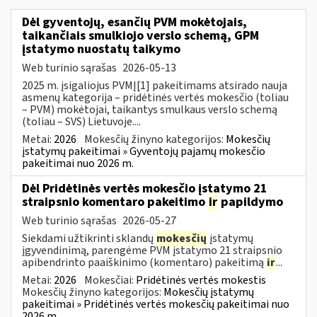
Dėl gyventojų, esančių PVM mokėtojais,
taikančiais smulkiojo verslo schemą, GPM
įstatymo nuostatų taikymo
Web turinio sąrašas
2026-05-13
2025 m. įsigaliojus PVMĮ[1] pakeitimams atsirado nauja
asmenų kategorija – pridėtinės vertės mokesčio (toliau
– PVM) mokėtojai, taikantys smulkaus verslo schemą
(toliau – SVS) Lietuvoje....
Metai:
2026
Mokesčių žinyno kategorijos:
Mokesčių
įstatymų pakeitimai » Gyventojų pajamų mokesčio
pakeitimai nuo 2026 m.
Dėl Pridėtinės vertės mokesčio įstatymo 21
straipsnio komentaro pakeitimo
ir
papildymo
Web turinio sąrašas
2026-05-27
Siekdami užtikrinti sklandų
mokesčių
įstatymų
įgyvendinimą, parengėme PVM įstatymo 21 straipsnio
apibendrinto paaiškinimo (komentaro) pakeitimą
ir
...
Metai:
2026
Mokesčiai:
Pridėtinės vertės mokestis
Mokesčių žinyno kategorijos:
Mokesčių įstatymų
pakeitimai » Pridėtinės vertės mokesčių pakeitimai nuo
2026 m.