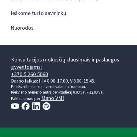
Ieškome turto savininkų
Nuorodos
Konsultacijos mokesčių klausimais ir paslaugos
gyventojams:
+370 5 260 5060
Darbo laikas: I-IV 8.00-17.00, V 8.00-15.45.
Prieššventinę dieną - viena valanda trumpiau.
Kiekvieno mėnesio antrą penktadienį 8.00 val. - 12.00 val.
Mano VMI
Paklausimas per