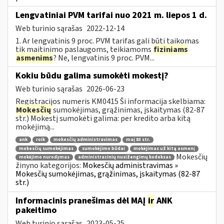
Lengvatiniai PVM tarifai nuo 2021 m. liepos 1 d.
Web turinio sąrašas
2022-12-14
1. Ar lengvatinis 9 proc. PVM tarifas gali būti taikomas
tik maitinimo paslaugoms, teikiamoms
fiziniams
asmenims
? Ne, lengvatinis 9 proc. PVM...
Kokiu būdu galima sumokėti mokestį?
Web turinio sąrašas
2026-06-23
Registracijos numeris KM0415 Ši informacija skelbiama:
Mokesčių
sumokėjimas, grąžinimas, įskaitymas (82-87
str.) Mokestį sumokėti galima: per kredito arba kitą
mokėjimą...
ank
roik
mokesčių administravimas
maį 83 str.
mokesčių sumokėjimas
sumokėjimo būdai
mokėjimas už kitą asmenį
Mokesčių
mokėjimo nurodymas
administracinių nusižengimų kodeksas
žinyno kategorijos:
Mokesčių administravimas »
Mokesčių sumokėjimas, grąžinimas, įskaitymas (82-87
str.)
Informacinis pranešimas dėl MAĮ
ir
ANK
pakeitimo
Web turinio sąrašas
2023-05-25