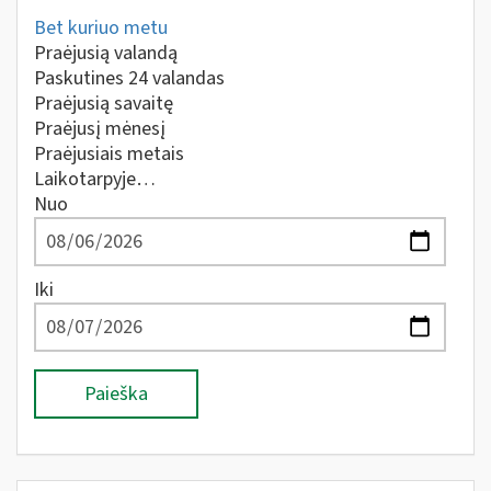
Bet kuriuo metu
Praėjusią valandą
Paskutines 24 valandas
Praėjusią savaitę
Praėjusį mėnesį
Praėjusiais metais
Laikotarpyje…
Nuo
Iki
Paieška