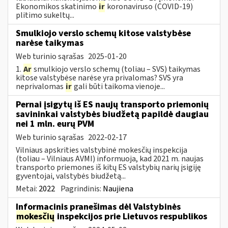
Ekonomikos skatinimo
ir
koronaviruso (COVID-19)
plitimo sukeltų...
Smulkiojo verslo schemų kitose valstybėse
narėse taikymas
Web turinio sąrašas
2025-01-20
1.
Ar
smulkiojo verslo schemų (toliau – SVS) taikymas
kitose valstybėse narėse yra privalomas? SVS yra
neprivalomas
ir
gali būti taikoma vienoje...
Pernai įsigytų iš ES naujų transporto priemonių
savininkai valstybės biudžetą papildė daugiau
nei 1 mln. eurų PVM
Web turinio sąrašas
2022-02-17
Vilniaus apskrities valstybinė mokesčių inspekcija
(toliau – Vilniaus AVMI) informuoja, kad 2021 m. naujas
transporto priemones iš kitų ES valstybių narių įsigiję
gyventojai, valstybės biudžetą...
Metai:
2022
Pagrindinis:
Naujiena
Informacinis pranešimas dėl Valstybinės
mokesčių
inspekcijos prie Lietuvos respublikos