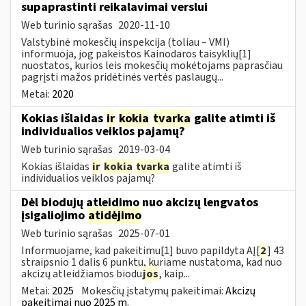
supaprastinti reikalavimai verslui
Web turinio sąrašas
2020-11-10
Valstybinė mokesčių inspekcija (toliau – VMI)
informuoja, jog pakeistos Kainodaros taisyklių[1]
nuostatos, kurios leis mokesčių mokėtojams paprasčiau
pagrįsti mažos pridėtinės vertės paslaugų...
Metai:
2020
Kokias išlaidas
ir
kokia
tvarka
galite atimti iš
individualios veiklos pajamų?
Web turinio sąrašas
2019-03-04
Kokias išlaidas
ir
kokia
tvarka
galite atimti iš
individualios veiklos pajamų?
Dėl biodujų atleidimo nuo akcizų lengvatos
įsigaliojimo
atidėjimo
Web turinio sąrašas
2025-07-01
Informuojame, kad pakeitimu[1] buvo papildyta AĮ[
2
] 43
straipsnio 1 dalis 6 punktu, kuriame nustatoma, kad nuo
akcizų atleidžiamos biodu
jos
, kaip...
Metai:
2025
Mokesčių įstatymų pakeitimai:
Akcizų
pakeitimai nuo 2025 m.