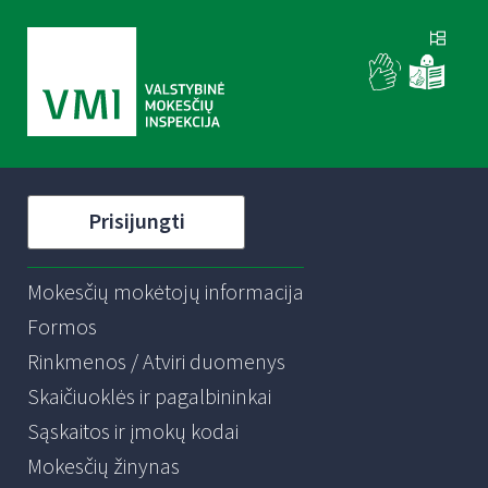
Prisijungti
Mokesčių mokėtojų informacija
Formos
Rinkmenos / Atviri duomenys
Skaičiuoklės ir pagalbininkai
Sąskaitos ir įmokų kodai
Mokesčių žinynas