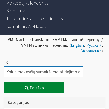
Mokesčių kalendorius
Seminarai
Tarptautinis apmokestinimas
Kontaktai / Apklausa
VMI Machine translation / VMI Машинный перевод /
VMI Машинний переклад (
English
,
Русский
,
Українська
)
Paieška
Kategorijos