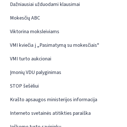
Dažniausiai užduodami klausimai
Mokesčių ABC
Viktorina moksleiviams
VMI kviečia į „Pasimatymą su mokesčiais“
VMI turto aukcionai
Įmonių VDU palyginimas
STOP šešėliui
Krašto apsaugos ministerijos informacija
Interneto svetainės atitikties paraiška
Ieškome turto savininkų