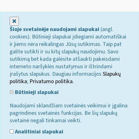
Uždaryti
Šioje svetainėje naudojami slapukai
(angl.
cookies). Būtinieji slapukai įdiegiami automatiškai
ir jiems nėra reikalingas Jūsų sutikimas. Taip pat
galite sutikti ir su kitų slapukų naudojimu. Savo
sutikimą bet kada galėsite atšaukti pakeisdami
interneto naršyklės nustatymus ir ištrindami
įrašytus slapukus. Daugiau informacijos
Slapukų
politika
;
Privatumo politika.
Būtinieji slapukai
Naudojami sklandžiam svetainės veikimui ir įgalina
pagrindines svetainės funkcijas. Be šių slapukų
svetainė negali tinkamai veikti.
Analitiniai slapukai