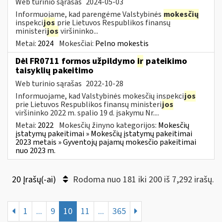
Web turinio sąrašas
2024-05-03
Informuojame, kad parengėme Valstybinės
mokesčių
inspekci
jos
prie Lietuvos Respublikos finansų
ministeri
jos
viršininko...
Metai:
2024
Mokesčiai:
Pelno mokestis
Dėl FR0711 formos užpildymo
ir
pateikimo
taisyklių pakeitimo
Web turinio sąrašas
2022-10-28
Informuojame, kad Valstybinės mokesčių inspekci
jos
prie Lietuvos Respublikos finansų ministeri
jos
viršininko 2022 m. spalio 19 d. įsakymu Nr....
Metai:
2022
Mokesčių žinyno kategorijos:
Mokesčių
įstatymų pakeitimai » Mokesčių įstatymų pakeitimai
2023 metais » Gyventojų pajamų mokesčio pakeitimai
nuo 2023 m.
20 Įrašų(-ai)
Rodoma nuo 181 iki 200 iš 7,292 irašų.
1
...
9
10
11
...
365