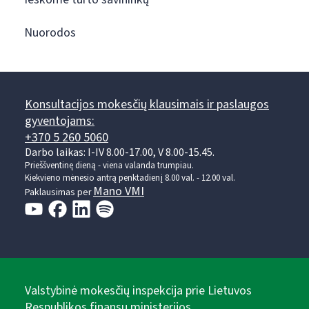
Nuorodos
Konsultacijos mokesčių klausimais ir paslaugos
gyventojams:
+370 5 260 5060
Darbo laikas: I-IV 8.00-17.00, V 8.00-15.45.
Prieššventinę dieną - viena valanda trumpiau.
Kiekvieno mėnesio antrą penktadienį 8.00 val. - 12.00 val.
Mano VMI
Paklausimas per
Valstybinė mokesčių inspekcija prie Lietuvos
Respublikos finansų ministerijos