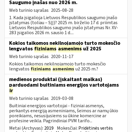
Saugumo įnašas nuo 2026 m.
Web turinio sąrašas
2025-08-28
1. Kada įsigalioja Lietuvos Respublikos saugumo įnašo
įstatymas (toliau – SĮĮ)? 2025 m. birželio 17 d. priimtas
Lietuvos Respublikos saugumo įnašo įstatymas Nr. XV-
283 įsigalios 2026 m. sausio 1 d....
Kokios taikomos nekilnojamojo turto mokesčio
lengvatos
fiziniams
asmenims
už 2025
Web turinio sąrašas
2020-11-17
Kokios taikomos nekilnojamojo turto mokesčio
lengvatos
fiziniams
asmenims
už 2025 m.?
medienos produktai (įskaitant malkas)
parduodami buitiniams energijos vartotojams
ir
Web turinio sąrašas
2019-03-08
Buitiniai energijos vartotojai - fiziniai asmenys,
perkantys energiją asmeniniams, šeimos ar namų ūkio
poreikiams, nesusijusiems su ūkine komercine ar
profesine veikla. Pagrindiniai PVM tarifo...
Metai (Archyvas):
2019
Mokesčiai:
Pridėtinės vertės