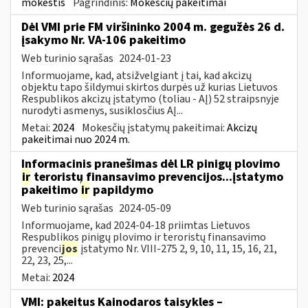
mokestis
Pagrindinis:
Mokesčių pakeitimai
Dėl VMI prie FM viršininko 2004 m. gegužės 26 d.
įsakymo Nr. VA-106 pakeitimo
Web turinio sąrašas
2024-01-23
Informuojame, kad, atsižvelgiant į tai, kad akcizų
objektu tapo šildymui skirtos durpės už kurias Lietuvos
Respublikos akcizų įstatymo (toliau - AĮ) 52 straipsnyje
nurodyti asmenys, susiklosčius AĮ...
Metai:
2024
Mokesčių įstatymų pakeitimai:
Akcizų
pakeitimai nuo 2024 m.
Informacinis pranešimas dėl LR pinigų plovimo
ir
teroristų finansavimo prevencijos...įstatymo
pakeitimo
ir
papildymo
Web turinio sąrašas
2024-05-09
Informuojame, kad 2024-04-18 priimtas Lietuvos
Respublikos pinigų plovimo ir teroristų finansavimo
prevenci
jos
įstatymo Nr. VIII-275 2, 9, 10, 11, 15, 16, 21,
22, 23, 25,...
Metai:
2024
VMI: pakeitus Kainodaros taisykles –