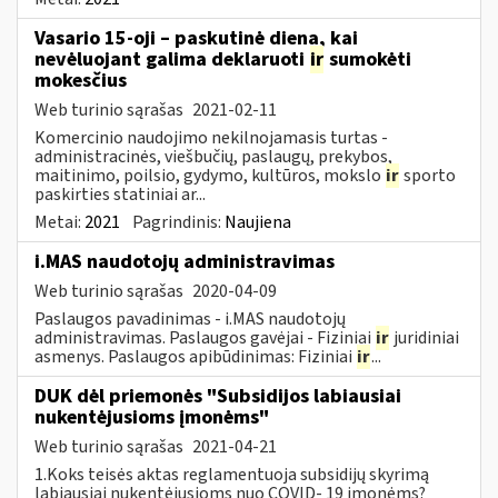
Vasario 15-oji – paskutinė diena, kai
nevėluojant galima deklaruoti
ir
sumokėti
mokesčius
Web turinio sąrašas
2021-02-11
Komercinio naudojimo nekilnojamasis turtas -
administracinės, viešbučių, paslaugų, prekybos,
maitinimo, poilsio, gydymo, kultūros, mokslo
ir
sporto
paskirties statiniai ar...
Metai:
2021
Pagrindinis:
Naujiena
i.MAS naudotojų administravimas
Web turinio sąrašas
2020-04-09
Paslaugos pavadinimas - i.MAS naudotojų
administravimas. Paslaugos gavėjai - Fiziniai
ir
juridiniai
asmenys. Paslaugos apibūdinimas: Fiziniai
ir
...
DUK dėl priemonės "Subsidijos labiausiai
nukentėjusioms įmonėms"
Web turinio sąrašas
2021-04-21
1.Koks teisės aktas reglamentuoja subsidijų skyrimą
labiausiai nukentėjusioms nuo COVID- 19 įmonėms?