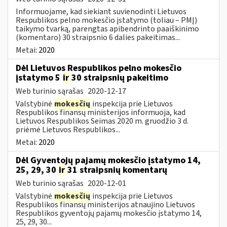
Informuojame, kad siekiant suvienodinti Lietuvos
Respublikos pelno mokesčio įstatymo (toliau – PMĮ)
taikymo tvarką, parengtas apibendrinto paaiškinimo
(komentaro) 30 straipsnio 6 dalies pakeitimas...
Metai:
2020
Dėl Lietuvos Respublikos pelno mokesčio
įstatymo 5
ir
30 straipsnių pakeitimo
Web turinio sąrašas
2020-12-17
Valstybinė
mokesčių
inspekcija prie Lietuvos
Respublikos finansų ministerijos informuoja, kad
Lietuvos Respublikos Seimas 2020 m. gruodžio 3 d.
priėmė Lietuvos Respublikos...
Metai:
2020
Dėl Gyventojų pajamų mokesčio įstatymo 14,
25, 29, 30
ir
31 straipsnių komentarų
Web turinio sąrašas
2020-12-01
Valstybinė
mokesčių
inspekcija prie Lietuvos
Respublikos finansų ministerijos atnaujino Lietuvos
Respublikos gyventojų pajamų mokesčio įstatymo 14,
25, 29, 30...