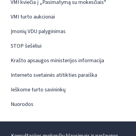
VMI kviečia į „Pasimatymą su mokesčiais“
VMI turto aukcionai
Įmonių VDU palyginimas
STOP šešėliui
Krašto apsaugos ministerijos informacija
Interneto svetainės atitikties paraiška
Ieškome turto savininkų
Nuorodos
Konsultacijos mokesčių klausimais ir paslaugos