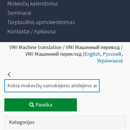
Mokesčių kalendorius
Seminarai
Tarptautinis apmokestinimas
Kontaktai / Apklausa
VMI Machine translation / VMI Машинный перевод /
VMI Машинний переклад (
English
,
Русский
,
Українська
)
Paieška
Kategorijos