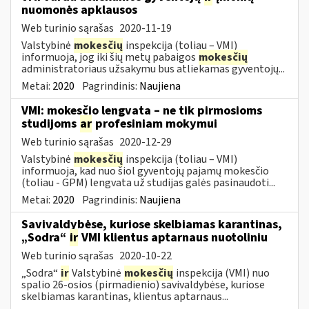
nuomonės apklausos
Web turinio sąrašas
2020-11-19
Valstybinė
mokesčių
inspekcija (toliau – VMI)
informuoja, jog iki šių metų pabaigos
mokesčių
administratoriaus užsakymu bus atliekamas gyventojų...
Metai:
2020
Pagrindinis:
Naujiena
VMI: mokesčio lengvata – ne tik pirmosioms
studijoms
ar
profesiniam mokymui
Web turinio sąrašas
2020-12-29
Valstybinė
mokesčių
inspekcija (toliau – VMI)
informuoja, kad nuo šiol gyventojų pajamų mokesčio
(toliau - GPM) lengvata už studijas galės pasinaudoti...
Metai:
2020
Pagrindinis:
Naujiena
Savivaldybėse, kuriose skelbiamas karantinas,
„Sodra“
ir
VMI klientus aptarnaus nuotoliniu
Web turinio sąrašas
2020-10-22
„Sodra“
ir
Valstybinė
mokesčių
inspekcija (VMI) nuo
spalio 26-osios (pirmadienio) savivaldybėse, kuriose
skelbiamas karantinas, klientus aptarnaus...