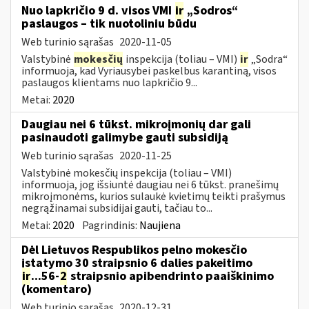
Nuo lapkričio 9 d. visos VMI
ir
„Sodros“
paslaugos – tik nuotoliniu būdu
Web turinio sąrašas
2020-11-05
Valstybinė
mokesčių
inspekcija (toliau – VMI)
ir
„Sodra“
informuoja, kad Vyriausybei paskelbus karantiną, visos
paslaugos klientams nuo lapkričio 9...
Metai:
2020
Daugiau nei 6 tūkst. mikroįmonių dar gali
pasinaudoti galimybe gauti subsidiją
Web turinio sąrašas
2020-11-25
Valstybinė mokesčių inspekcija (toliau – VMI)
informuoja, jog išsiuntė daugiau nei 6 tūkst. pranešimų
mikroįmonėms, kurios sulaukė kvietimų teikti prašymus
negrąžinamai subsidijai gauti, tačiau to...
Metai:
2020
Pagrindinis:
Naujiena
Dėl Lietuvos Respublikos pelno mokesčio
įstatymo 30 straipsnio 6 dalies pakeitimo
ir
...56-
2
straipsnio apibendrinto paaiškinimo
(komentaro)
Web turinio sąrašas
2020-12-31