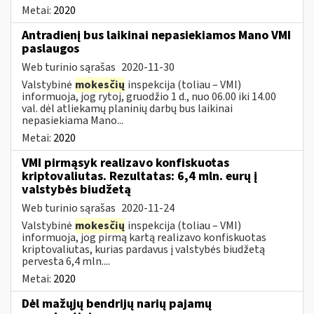
Metai:
2020
Antradienį bus laikinai nepasiekiamos Mano VMI
paslaugos
Web turinio sąrašas
2020-11-30
Valstybinė
mokesčių
inspekcija (toliau – VMI)
informuoja, jog rytoj, gruodžio 1 d., nuo 06.00 iki 14.00
val. dėl atliekamų planinių darbų bus laikinai
nepasiekiama Mano...
Metai:
2020
VMI pirmąsyk realizavo konfiskuotas
kriptovaliutas. Rezultatas: 6,4 mln. eurų į
valstybės biudžetą
Web turinio sąrašas
2020-11-24
Valstybinė
mokesčių
inspekcija (toliau – VMI)
informuoja, jog pirmą kartą realizavo konfiskuotas
kriptovaliutas, kurias pardavus į valstybės biudžetą
pervesta 6,4 mln....
Metai:
2020
Dėl mažųjų bendrijų narių pajamų