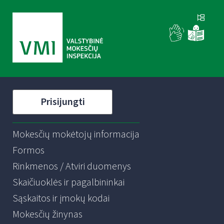
Prisijungti
Mokesčių mokėtojų informacija
Formos
Rinkmenos / Atviri duomenys
Skaičiuoklės ir pagalbininkai
Sąskaitos ir įmokų kodai
Mokesčių žinynas