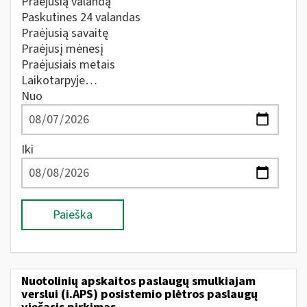
Praėjusią valandą
Paskutines 24 valandas
Praėjusią savaitę
Praėjusį mėnesį
Praėjusiais metais
Laikotarpyje…
Nuo
Iki
Paieška
Nuotolinių apskaitos paslaugų smulkiajam
verslui (i.APS) posistemio plėtros paslaugų