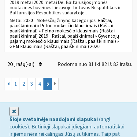
2019 metai 2020 metai Dėl Baltarusijos įmonės
nuolatinės buveinės Lietuvoje Lietuvos Respublikos ir
Baltarusijos Respublikos sudarytoje...
Metai:
2020
Mokesčių žinyno kategorijos:
Raštai,
paaiškinimai » Pelno mokesčio klausimais (Raštai
paaiškinimai) » Pelno mokesčio klausimais (Raštai
paaiškinimai) 2019
Raštai, paaiškinimai » Gyventojų
pajamų mokesčio klausimais (Raštai, paaiškinimai) »
GPM klausimais (Raštai, paaiškinimai) 2020
20 Įrašų(-ai)
Rodoma nuo 81 iki 82 iš 82 irašų.
1
2
3
4
5
Uždaryti
Šioje svetainėje naudojami slapukai
(angl.
cookies). Būtinieji slapukai įdiegiami automatiškai
ir jiems nėra reikalingas Jūsų sutikimas. Taip pat