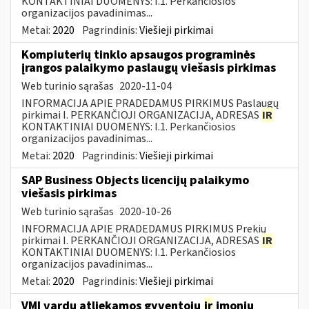
KONTAKTINIAI DUOMENYS: I.1. Perkančiosios
organizacijos pavadinimas...
Metai:
2020
Pagrindinis:
Viešieji pirkimai
Kompiuterių tinklo apsaugos programinės
įrangos palaikymo paslaugų viešasis pirkimas
Web turinio sąrašas
2020-11-04
INFORMACIJA APIE PRADEDAMUS PIRKIMUS Paslaugų
pirkimai I. PERKANČIOJI ORGANIZACIJA, ADRESAS
IR
KONTAKTINIAI DUOMENYS: I.1. Perkančiosios
organizacijos pavadinimas...
Metai:
2020
Pagrindinis:
Viešieji pirkimai
SAP Business Objects licencijų palaikymo
viešasis pirkimas
Web turinio sąrašas
2020-10-26
INFORMACIJA APIE PRADEDAMUS PIRKIMUS Prekių
pirkimai I. PERKANČIOJI ORGANIZACIJA, ADRESAS
IR
KONTAKTINIAI DUOMENYS: I.1. Perkančiosios
organizacijos pavadinimas...
Metai:
2020
Pagrindinis:
Viešieji pirkimai
VMI vardu atliekamos gyventojų
ir
įmonių