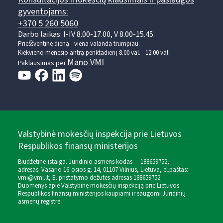
gyventojams:
+370 5 260 5060
Darbo laikas: I-IV 8.00-17.00, V 8.00-15.45.
Prieššventinę dieną - viena valanda trumpiau.
Kiekvieno mėnesio antrą penktadienį 8.00 val. - 12.00 val.
Mano VMI
Paklausimas per
Valstybinė mokesčių inspekcija prie Lietuvos
Respublikos finansų ministerijos
Biudžetinė įstaiga. Juridinio asmens kodas — 188659752,
adresas: Vasario 16-osios g. 14, 01107 Vilnius, Lietuva, el.paštas:
vmi@vmi.lt
, E. pristatymo dėžutės adresas 188659752
Duomenys apie Valstybinę mokesčių inspekciją prie Lietuvos
Respublikos finansų ministerijos kaupiami ir saugomi Juridinių
asmenų registre