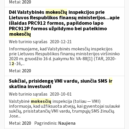
Metai:
2020
Dėl Valstybinės
mokesčių
inspekcijos prie
Lietuvos Respublikos finansų ministerijos...apie
išlaidas PRC912 formos, papildomo lapo
PRC912P formos užpildymo bei pateikimo
mokesčių
Web turinio sąrašas
2020-12-21
Informuojame, kad Valstybinės mokesčių inspekcijos
prie Lietuvos Respublikos finansų ministerijos viršininko
2020 m. gruodžio 16 d. įsakymu Nr. VA-88[1] (TAR, 2020-
1
2
-16,...
Metai:
2020
Sukčiai, prisidengę VMI vardu, siunčia SMS
ir
skatina investuoti
Web turinio sąrašas
2020-10-01
Valstybinė
mokesčių
inspekcija (toliau — VMI)
informuoja, kad užfiksuota atvejų, kai gyventojai sulaukė
sukčių, prisistatančių VMI vardu, trumpųjų SMS žinučių.
Jose...
Metai:
2020
Pagrindinis:
Naujiena