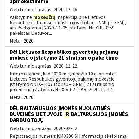
apmokestinimo
Web turinio sąrašas
2020-12-16
Valstybinė
mokesčių
inspekcija prie Lietuvos
Respublikos finansų ministerijos (toliau – VMI prie FM),
atsižvelgdama į 2020-11-05 įstatymu Nr. XIII-3359
pakeistas Lietuvos...
Metai:
2020
Dėl Lietuvos Respublikos gyventojų pajamų
mokesčio įstatymo 21 straipsnio pakeitimo
Web turinio sąrašas
2020-12-22
Informuojame, kad 2020 m. gruodžio 10 d. priimtas
Lietuvos Respublikos gyventojų pajamų mokesčio
įstatymo Nr. IX-1007 (toliau – GPMĮ) 21 straipsnio
pakeitimo įstatymas Nr. XIV-62 (TAR, 2020-12-17,...
Metai:
2020
DĖL BALTARUSIJOS ĮMONĖS NUOLATINĖS
BUVEINĖS LIETUVOJE
IR
BALTARUSIJOS ĮMONĖS
DARBUOTOJŲ
Web turinio sąrašas
2020-02-02
Registracijos numeris KM3300 Ši informacija skelbiama: