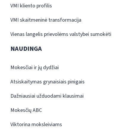
VMI kliento profilis
VMI skaitmeninė transformacija
Vienas langelis prievolėms valstybei sumokėti
NAUDINGA
Mokesčiai ir jų dydžiai
Atsiskaitymas grynaisiais pinigais
Dažniausiai užduodami klausimai
Mokesčių ABC
Viktorina moksleiviams