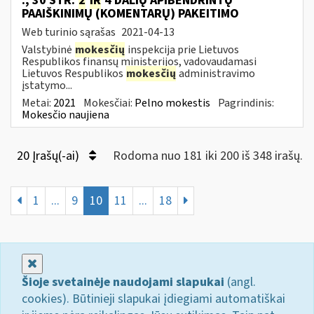
., 30 STR.
2
IR
4 DALIŲ APIBENDRINTŲ
PAAIŠKINIMŲ (KOMENTARŲ) PAKEITIMO
Web turinio sąrašas
2021-04-13
Valstybinė
mokesčių
inspekcija prie Lietuvos
Respublikos finansų ministerijos, vadovaudamasi
Lietuvos Respublikos
mokesčių
administravimo
įstatymo...
Metai:
2021
Mokesčiai:
Pelno mokestis
Pagrindinis:
Mokesčio naujiena
20 Įrašų(-ai)
Rodoma nuo 181 iki 200 iš 348 irašų.
1
...
9
10
11
...
18
Uždaryti
Šioje svetainėje naudojami slapukai
(angl.
cookies). Būtinieji slapukai įdiegiami automatiškai