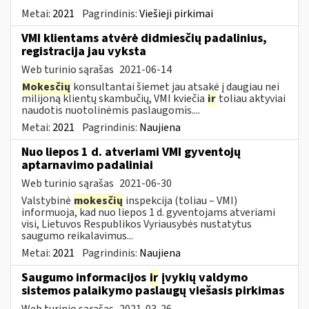
Metai:
2021
Pagrindinis:
Viešieji pirkimai
VMI klientams atvėrė didmiesčių padalinius,
registracija jau vyksta
Web turinio sąrašas
2021-06-14
Mokesčių
konsultantai šiemet jau atsakė į daugiau nei
milijoną klientų skambučių, VMI kviečia
ir
toliau aktyviai
naudotis nuotolinėmis paslaugomis....
Metai:
2021
Pagrindinis:
Naujiena
Nuo liepos 1 d. atveriami VMI gyventojų
aptarnavimo padaliniai
Web turinio sąrašas
2021-06-30
Valstybinė
mokesčių
inspekcija (toliau – VMI)
informuoja, kad nuo liepos 1 d. gyventojams atveriami
visi, Lietuvos Respublikos Vyriausybės nustatytus
saugumo reikalavimus...
Metai:
2021
Pagrindinis:
Naujiena
Saugumo informacijos
ir
įvykių valdymo
sistemos palaikymo paslaugų viešasis pirkimas
Web turinio sąrašas
2021-03-26