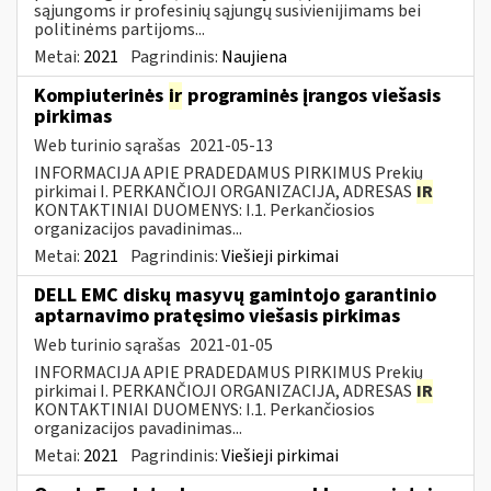
sąjungoms ir profesinių sąjungų susivienijimams bei
politinėms partijoms...
Metai:
2021
Pagrindinis:
Naujiena
Kompiuterinės
ir
programinės įrangos viešasis
pirkimas
Web turinio sąrašas
2021-05-13
INFORMACIJA APIE PRADEDAMUS PIRKIMUS Prekių
pirkimai I. PERKANČIOJI ORGANIZACIJA, ADRESAS
IR
KONTAKTINIAI DUOMENYS: I.1. Perkančiosios
organizacijos pavadinimas...
Metai:
2021
Pagrindinis:
Viešieji pirkimai
DELL EMC diskų masyvų gamintojo garantinio
aptarnavimo pratęsimo viešasis pirkimas
Web turinio sąrašas
2021-01-05
INFORMACIJA APIE PRADEDAMUS PIRKIMUS Prekių
pirkimai I. PERKANČIOJI ORGANIZACIJA, ADRESAS
IR
KONTAKTINIAI DUOMENYS: I.1. Perkančiosios
organizacijos pavadinimas...
Metai:
2021
Pagrindinis:
Viešieji pirkimai