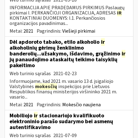
INFORMACIJA APIE PRADEDAMUS PIRKIMUS Paslaugų
pirkimai I. PERKANČIOJI ORGANIZACIJA, ADRESAS
IR
KONTAKTINIAI DUOMENYS: I.1. Perkančiosios
organizacijos pavadinimas...
Metai:
2021
Pagrindinis:
Viešieji pirkimai
Dėl apdoroto tabako, etilo alkoholio
ir
alkoholinių gėrimų ženklinimo
banderolių...užsakymo, išdavimo, grąžinimo
ir
jų panaudojimo ataskaitų teikimo taisyklių
pakeitimo
Web turinio sąrašas
2021-02-23
Informuojame, kad 2021 m. vasario 13 d. įsigaliojo
Valstybinės
mokesčių
inspekcijos prie Lietuvos
Respublikos finansų ministerijos viršininko 2021 m.
vasario...
Metai:
2021
Pagrindinis:
Mokesčio naujiena
Mobiliojo
ir
stacionariojo kvalifikuoto
elektroninio parašo sudarymo bei asmenų
autentifikavimo
Web turinio sąrašas
2021-07-09