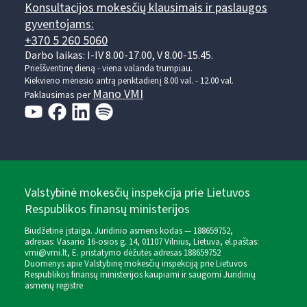
Konsultacijos mokesčių klausimais ir paslaugos
gyventojams:
+370 5 260 5060
Darbo laikas: I-IV 8.00-17.00, V 8.00-15.45.
Prieššventinę dieną - viena valanda trumpiau.
Kiekvieno mėnesio antrą penktadienį 8.00 val. - 12.00 val.
Mano VMI
Paklausimas per
Valstybinė mokesčių inspekcija prie Lietuvos
Respublikos finansų ministerijos
Biudžetinė įstaiga. Juridinio asmens kodas — 188659752,
adresas: Vasario 16-osios g. 14, 01107 Vilnius, Lietuva, el.paštas:
vmi@vmi.lt
, E. pristatymo dėžutės adresas 188659752
Duomenys apie Valstybinę mokesčių inspekciją prie Lietuvos
Respublikos finansų ministerijos kaupiami ir saugomi Juridinių
asmenų registre