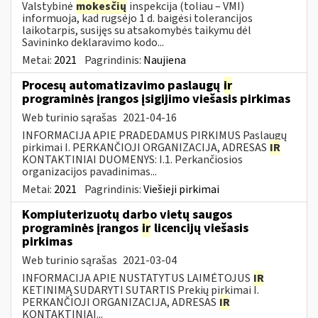
Valstybinė
mokesčių
inspekcija (toliau – VMI)
informuoja, kad rugsėjo 1 d. baigėsi tolerancijos
laikotarpis, susijęs su atsakomybės taikymu dėl
Savininko deklaravimo kodo...
Metai:
2021
Pagrindinis:
Naujiena
Procesų automatizavimo paslaugų
ir
programinės įrangos įsigijimo viešasis pirkimas
Web turinio sąrašas
2021-04-16
INFORMACIJA APIE PRADEDAMUS PIRKIMUS Paslaugų
pirkimai I. PERKANČIOJI ORGANIZACIJA, ADRESAS
IR
KONTAKTINIAI DUOMENYS: I.1. Perkančiosios
organizacijos pavadinimas...
Metai:
2021
Pagrindinis:
Viešieji pirkimai
Kompiuterizuotų darbo vietų saugos
programinės įrangos
ir
licencijų viešasis
pirkimas
Web turinio sąrašas
2021-03-04
INFORMACIJA APIE NUSTATYTUS LAIMĖTOJUS
IR
KETINIMĄ SUDARYTI SUTARTIS Prekių pirkimai I.
PERKANČIOJI ORGANIZACIJA, ADRESAS
IR
KONTAKTINIAI...