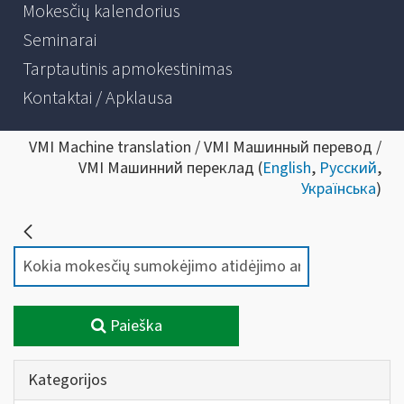
Mokesčių kalendorius
Seminarai
Tarptautinis apmokestinimas
Kontaktai / Apklausa
VMI Machine translation / VMI Машинный перевод /
VMI Машинний переклад (
English
,
Русский
,
Українська
)
Paieška
Kategorijos