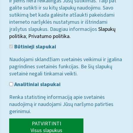
ir jiems nėra reikalingas Jūsų sutikimas. Taip pat
galite sutikti ir su kitų slapukų naudojimu. Savo
sutikimą bet kada galėsite atšaukti pakeisdami
interneto naršyklės nustatymus ir ištrindami
įrašytus slapukus. Daugiau informacijos
Slapukų
politika
;
Privatumo politika.
Būtinieji slapukai
Naudojami sklandžiam svetainės veikimui ir įgalina
pagrindines svetainės funkcijas. Be šių slapukų
svetainė negali tinkamai veikti.
Analitiniai slapukai
Renka statistinę informaciją apie svetainės
naudojimą ir naudojami Jūsų naršymo patirties
gerinimui.
PATVIRTINTI
Visus slapukus