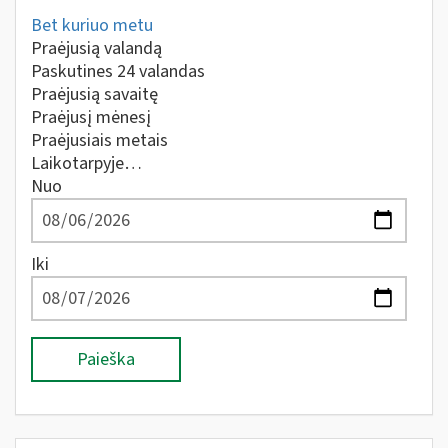
Bet kuriuo metu
Praėjusią valandą
Paskutines 24 valandas
Praėjusią savaitę
Praėjusį mėnesį
Praėjusiais metais
Laikotarpyje…
Nuo
Iki
Paieška