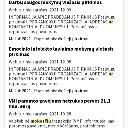
Darbų saugos mokymų viešasis pirkimas
Web turinio sąrašas
2021-12-09
INFORMACIJA APIE PRADEDAMUS PIRKIMUS Paslaugų
pirkimai I. PERKANČIOJI ORGANIZACIJA, ADRESAS
IR
KONTAKTINIAI DUOMENYS: I.1. Perkančiosios
organizacijos pavadinimas...
Metai:
2021
Pagrindinis:
Viešieji pirkimai
Emocinio intelekto lavinimo mokymų viešasis
pirkimas
Web turinio sąrašas
2021-12-08
INFORMACIJA APIE PRADEDAMUS PIRKIMUS Paslaugų
pirkimai I. PERKANČIOJI ORGANIZACIJA, ADRESAS
IR
KONTAKTINIAI DUOMENYS: I.1. Perkančiosios
organizacijos pavadinimas...
Metai:
2021
Pagrindinis:
Viešieji pirkimai
VMI paramos gavėjams netrukus perves 21,1
mln. eurų
Web turinio sąrašas
2021-10-28
Valstybinė
mokesčių
inspekcija (VMI) informuoja, kad
paramos gavėjams, meno kūrėjams, profesinėms