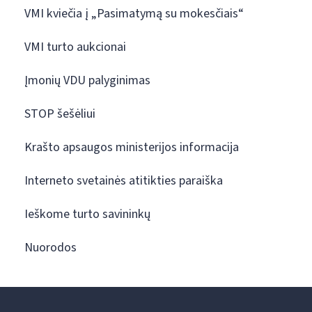
VMI kviečia į „Pasimatymą su mokesčiais“
VMI turto aukcionai
Įmonių VDU palyginimas
STOP šešėliui
Krašto apsaugos ministerijos informacija
Interneto svetainės atitikties paraiška
Ieškome turto savininkų
Nuorodos