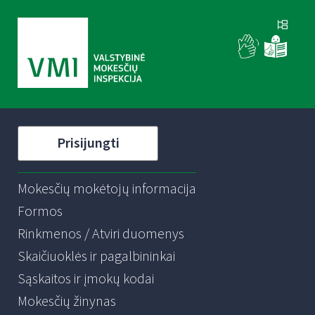
Prisijungti
Mokesčių mokėtojų informacija
Formos
Rinkmenos / Atviri duomenys
Skaičiuoklės ir pagalbininkai
Sąskaitos ir įmokų kodai
Mokesčių žinynas