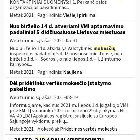
KONTAKTINIAI DUOMENYS: I.1. Perkančiosios
organizacijos pavadinimas...
Metai:
2021
Pagrindinis:
Viešieji pirkimai
Nuo birželio 14 d. atveriami VMI aptarnavimo
padaliniai 5 didžiuosiuose Lietuvos miestuose
Web turinio sąrašas
2021-05-31
Nuo birželio 14 d. atsidarys Valstybinės
mokesčių
inspekcijos padaliniai 5 didžiuosiuose miestuose, nuo
birželio 1 d. – „Sodros“, o nuo liepos 1 d. – Užimtumo
tarnybos...
Metai:
2021
Pagrindinis:
Naujiena
Dėl pridėtinės vertės mokesčio įstatymo
pakeitimo
Web turinio sąrašas
2021-08-19
Informuojame, kad nuo 2021 m. liepos 1 d. įsigaliojo VMI
prie FM[1] viršininko 2021 m. birželio 29 d. įsakymas Nr.
VA-40 „Dėl Apskaitos registrų, susijusių su Europos
Sąjungoje vykdomu prekių...
Metai:
2021
Mokesčiai:
Pridėtinės vertės mokestis