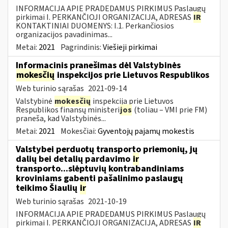
INFORMACIJA APIE PRADEDAMUS PIRKIMUS Paslaugų
pirkimai I. PERKANČIOJI ORGANIZACIJA, ADRESAS
IR
KONTAKTINIAI DUOMENYS: I.1. Perkančiosios
organizacijos pavadinimas...
Metai:
2021
Pagrindinis:
Viešieji pirkimai
Informacinis pranešimas dėl Valstybinės
mokesčių
inspekcijos prie Lietuvos Respublikos
Web turinio sąrašas
2021-09-14
Valstybinė
mokesčių
inspekcija prie Lietuvos
Respublikos finansų ministeri
jos
(toliau – VMI prie FM)
praneša, kad Valstybinės...
Metai:
2021
Mokesčiai:
Gyventojų pajamų mokestis
Valstybei perduotų transporto priemonių, jų
dalių bei detalių pardavimo
ir
transporto...slėptuvių kontrabandiniams
kroviniams gabenti pašalinimo paslaugų
teikimo Šiaulių
ir
Web turinio sąrašas
2021-10-19
INFORMACIJA APIE PRADEDAMUS PIRKIMUS Paslaugų
pirkimai I. PERKANČIOJI ORGANIZACIJA, ADRESAS
IR