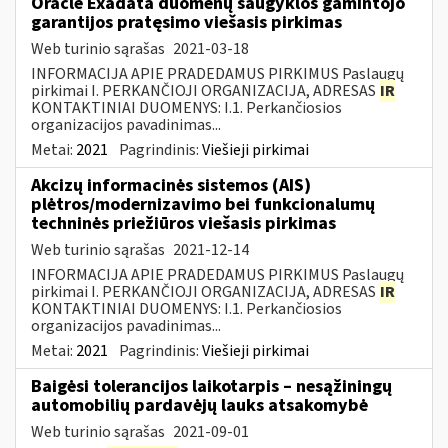
Oracle Exadata duomenų saugyklos gamintojo
garantijos pratęsimo viešasis pirkimas
Web turinio sąrašas
2021-03-18
INFORMACIJA APIE PRADEDAMUS PIRKIMUS Paslaugų
pirkimai I. PERKANČIOJI ORGANIZACIJA, ADRESAS
IR
KONTAKTINIAI DUOMENYS: I.1. Perkančiosios
organizacijos pavadinimas...
Metai:
2021
Pagrindinis:
Viešieji pirkimai
Akcizų informacinės sistemos (AIS)
plėtros/modernizavimo bei funkcionalumų
techninės priežiūros viešasis pirkimas
Web turinio sąrašas
2021-12-14
INFORMACIJA APIE PRADEDAMUS PIRKIMUS Paslaugų
pirkimai I. PERKANČIOJI ORGANIZACIJA, ADRESAS
IR
KONTAKTINIAI DUOMENYS: I.1. Perkančiosios
organizacijos pavadinimas...
Metai:
2021
Pagrindinis:
Viešieji pirkimai
Baigėsi tolerancijos laikotarpis – nesąžiningų
automobilių pardavėjų lauks atsakomybė
Web turinio sąrašas
2021-09-01