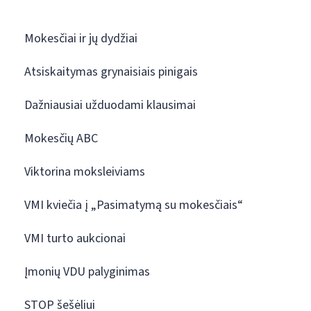
Mokesčiai ir jų dydžiai
Atsiskaitymas grynaisiais pinigais
Dažniausiai užduodami klausimai
Mokesčių ABC
Viktorina moksleiviams
VMI kviečia į „Pasimatymą su mokesčiais“
VMI turto aukcionai
Įmonių VDU palyginimas
STOP šešėliui