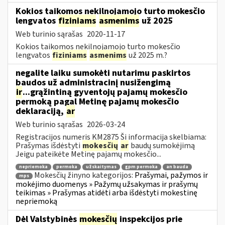
Kokios taikomos nekilnojamojo turto mokesčio
lengvatos
fiziniams
asmenims
už 2025
Web turinio sąrašas
2020-11-17
Kokios taikomos nekilnojamojo turto mokesčio
lengvatos
fiziniams
asmenims
už 2025 m.?
negalite laiku sumokėti nutarimu paskirtos
baudos už administracinį nusižengimą
ir
...grąžintiną gyventojų pajamų mokesčio
permoką pagal Metinę pajamų mokesčio
deklaraciją,
ar
Web turinio sąrašas
2026-03-24
Registracijos numeris KM2875 Ši informacija skelbiama:
Prašymas išdėstyti
mokesčių
ar
baudų sumokėjimą
Jeigu pateikėte Metinę pajamų mokesčio...
nepriemoka
permoka
užskaitymas
gpm permoka
an bauda
Mokesčių žinyno kategorijos:
Prašymai, pažymos ir
mps
mokėjimo duomenys » Pažymų užsakymas ir prašymų
teikimas » Prašymas atidėti arba išdėstyti mokestinę
nepriemoką
Dėl Valstybinės
mokesčių
inspekcijos prie