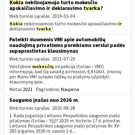
Kokia
nekilnojamojo turto mokesčio
apskaičiavimo
ir
deklaravimo
tvarka
?
Web turinio sąrašas
2019-03-04
Kokia
nekilnojamojo turto mokesčio apskaičiavimo
ir
deklaravimo
tvarka
?
Pateikti duomenis VMI apie automobilių
naudojimą privatiems poreikiams verslui padės
supaprastintas klausimynas
Web turinio sąrašas
2021-07-29
Valstybinė
mokesčių
inspekcija (toliau – VMI)
informuoja, kad šią savaitę pirmosios 4,4 tūkst. įmonių
per Mano VMI sulauks laiškų su prašymu užpildyti
klausimyną apie...
Metai:
2021
Pagrindinis:
Naujiena
Saugumo įnašas nuo 2026 m.
Web turinio sąrašas
2025-08-28
1. Kada įsigalioja Lietuvos Respublikos saugumo įnašo
įstatymas (toliau – SĮĮ)? 2025 m. birželio 17 d. priimtas
Lietuvos Respublikos saugumo įnašo įstatymas Nr. XV-
283 įsigalios 2026 m. sausio 1 d....