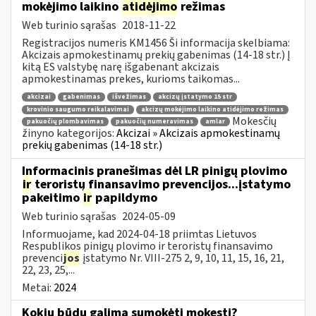
mokėjimo laikino
atidėjimo
režimas
Web turinio sąrašas
2018-11-22
Registracijos numeris KM1456 Ši informacija skelbiama:
Akcizais apmokestinamų prekių gabenimas (14-18 str.) Į
kitą ES valstybę narę išgabenant akcizais
apmokestinamas prekes, kurioms taikomas...
akcizai
gabenimas
išvežimas
akcizų įstatymo 15 str
krovinio saugumo reikalavimai
akcizų mokėjimo laikino atidėjimo režimas
Mokesčių
pakuočių plombavimas
pakuočių numeravimas
amlar
žinyno kategorijos:
Akcizai » Akcizais apmokestinamų
prekių gabenimas (14-18 str.)
Informacinis pranešimas dėl LR pinigų plovimo
ir
teroristų finansavimo prevencijos...įstatymo
pakeitimo
ir
papildymo
Web turinio sąrašas
2024-05-09
Informuojame, kad 2024-04-18 priimtas Lietuvos
Respublikos pinigų plovimo ir teroristų finansavimo
prevenci
jos
įstatymo Nr. VIII-275 2, 9, 10, 11, 15, 16, 21,
22, 23, 25,...
Metai:
2024
Kokiu būdu galima sumokėti mokestį?