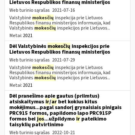
Lietuvos Respublikos finansų ministerijos
Web turinio sąrašas
2021-07-16
Valstybinė
mokesčių
inspekcija prie Lietuvos
Respublikos finansų ministerijos informuoja, kad
Valstybinės
mokesčių
inspekcijos prie Lietuvos...
Metai:
2021
Dėl Valstybinės
mokesčių
inspekcijos prie
Lietuvos Respublikos finansų ministerijos
Web turinio sąrašas
2021-07-29
Valstybinė
mokesčių
inspekcija prie Lietuvos
Respublikos finansų ministerijos informuoja, kad
Valstybinės
mokesčių
inspekcijos prie Lietuvos...
Metai:
2021
Dėl pranešimo apie gautus (priimtus)
atsiskaitymus
ir
/
ar
bet kokius kitus
mokėjimus...pagal sandorį grynaisiais pinigais
PRC915 formos, papildomo lapo PRC915P
formos bei
jos
...užpildymo
ir
pateikimo
taisyklių patvirtinimo
Web turinio sąrašas
2022-10-21