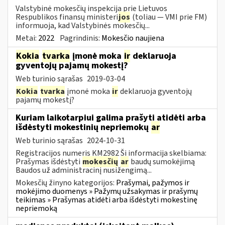
Valstybinė mokesčių inspekcija prie Lietuvos
Respublikos finansų ministeri
jos
(toliau ― VMI prie FM)
informuoja, kad Valstybinės mokesčių...
Metai:
2022
Pagrindinis:
Mokesčio naujiena
Kokia
tvarka
įmonė moka
ir
deklaruoja
gyventojų pajamų mokestį?
Web turinio sąrašas
2019-03-04
Kokia
tvarka
įmonė moka
ir
deklaruoja gyventojų
pajamų mokestį?
Kuriam laikotarpiui galima prašyti atidėti arba
išdėstyti mokestinių nepriemokų
ar
Web turinio sąrašas
2024-10-31
Registracijos numeris KM2982 Ši informacija skelbiama:
Prašymas išdėstyti
mokesčių
ar
baudų sumokėjimą
Baudos už administracinį nusižengimą...
Mokesčių žinyno kategorijos:
Prašymai, pažymos ir
mokėjimo duomenys » Pažymų užsakymas ir prašymų
teikimas » Prašymas atidėti arba išdėstyti mokestinę
nepriemoką