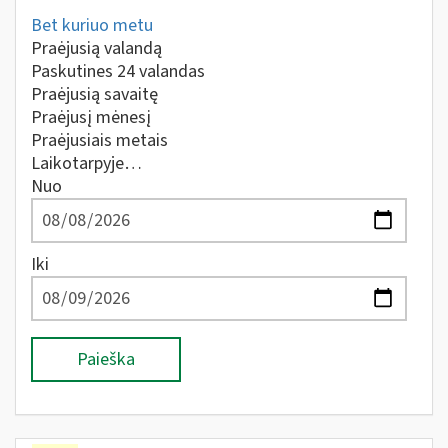
Bet kuriuo metu
Praėjusią valandą
Paskutines 24 valandas
Praėjusią savaitę
Praėjusį mėnesį
Praėjusiais metais
Laikotarpyje…
Nuo
Iki
Paieška