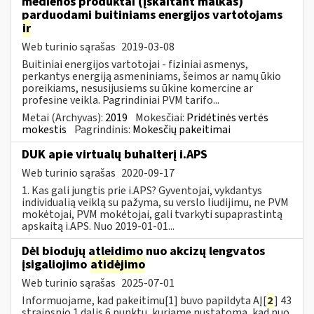
medienos produktai (įskaitant malkas)
parduodami buitiniams energijos vartotojams
ir
Web turinio sąrašas
2019-03-08
Buitiniai energijos vartotojai - fiziniai asmenys,
perkantys energiją asmeniniams, šeimos ar namų ūkio
poreikiams, nesusijusiems su ūkine komercine ar
profesine veikla. Pagrindiniai PVM tarifo...
Metai (Archyvas):
2019
Mokesčiai:
Pridėtinės vertės
mokestis
Pagrindinis:
Mokesčių pakeitimai
DUK apie virtualų buhalterį i.APS
Web turinio sąrašas
2020-09-17
1. Kas gali jungtis prie i.APS? Gyventojai, vykdantys
individualią veiklą su pažyma, su verslo liudijimu, ne PVM
mokėtojai, PVM mokėtojai, gali tvarkyti supaprastintą
apskaitą i.APS. Nuo 2019-01-01...
Dėl biodujų atleidimo nuo akcizų lengvatos
įsigaliojimo
atidėjimo
Web turinio sąrašas
2025-07-01
Informuojame, kad pakeitimu[1] buvo papildyta AĮ[
2
] 43
straipsnio 1 dalis 6 punktu, kuriame nustatoma, kad nuo