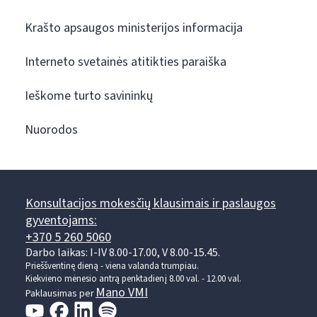
Krašto apsaugos ministerijos informacija
Interneto svetainės atitikties paraiška
Ieškome turto savininkų
Nuorodos
Konsultacijos mokesčių klausimais ir paslaugos
gyventojams:
+370 5 260 5060
Darbo laikas: I-IV 8.00-17.00, V 8.00-15.45.
Prieššventinę dieną - viena valanda trumpiau.
Kiekvieno mėnesio antrą penktadienį 8.00 val. - 12.00 val.
Mano VMI
Paklausimas per