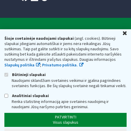
Valstybinė mokesčių inspekcija prie Lietuvos
U
Respublikos finansų ministerijos
Šioje svetainėje naudojami slapukai
(angl. cookies). Būtinieji
slapukai įdiegiami automatiškai ir jiems nėra reikalingas Jūsų
Biudžetinė įstaiga. Juridinio asmens kodas — 188659752,
sutikimas. Taip pat galite sutikti ir su kitų slapukų naudojimu. Savo
adresas: Vasario 16-osios g. 14, 01107 Vilnius, Lietuva, el.paštas:
sutikimą bet kada galėsite atšaukti pakeisdami interneto naršyklės
vmi@vmi.lt
, E. pristatymo dėžutės adresas 188659752
nustatymus ir ištrindami įrašytus slapukus. Daugiau informacijos
Duomenys apie Valstybinę mokesčių inspekciją prie Lietuvos
Slapukų politika
;
Privatumo politika.
Respublikos finansų ministerijos kaupiami ir saugomi Juridinių
asmenų registre
Būtinieji slapukai
Naudojami sklandžiam svetainės veikimui ir įgalina pagrindines
svetainės funkcijas. Be šių slapukų svetainė negali tinkamai veikti.
Analitiniai slapukai
Renka statistinę informaciją apie svetainės naudojimą ir
naudojami Jūsų naršymo patirties gerinimui.
PATVIRTINTI
Visus slapukus