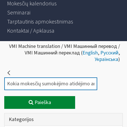
Mokesčių kalendorius
Seminarai
Tarptautinis apmokestinimas
Kontaktai / Apklausa
VMI Machine translation / VMI Машинный перевод /
VMI Машинний переклад (
English
,
Русский
,
Українська
)
Paieška
Kategorijos