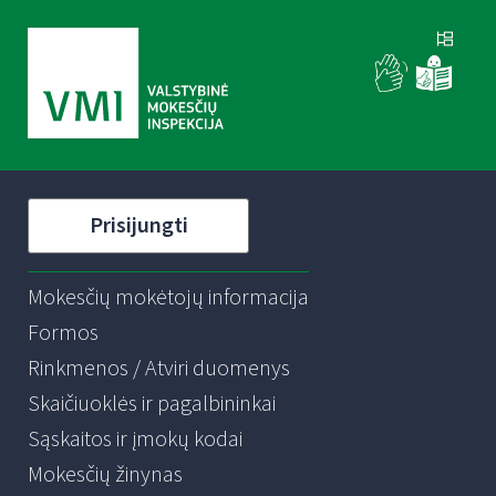
Prisijungti
Mokesčių mokėtojų informacija
Formos
Rinkmenos / Atviri duomenys
Skaičiuoklės ir pagalbininkai
Sąskaitos ir įmokų kodai
Mokesčių žinynas