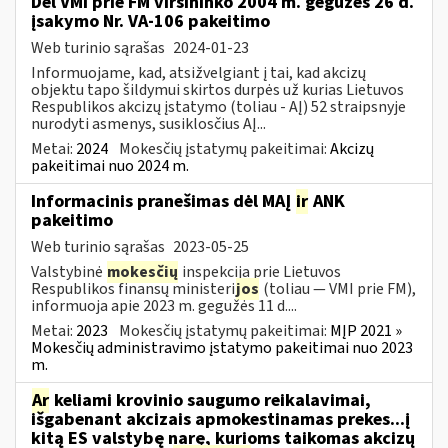
Dėl VMI prie FM viršininko 2004 m. gegužės 26 d.
įsakymo Nr. VA-106 pakeitimo
Web turinio sąrašas
2024-01-23
Informuojame, kad, atsižvelgiant į tai, kad akcizų
objektu tapo šildymui skirtos durpės už kurias Lietuvos
Respublikos akcizų įstatymo (toliau - AĮ) 52 straipsnyje
nurodyti asmenys, susiklosčius AĮ...
Metai:
2024
Mokesčių įstatymų pakeitimai:
Akcizų
pakeitimai nuo 2024 m.
Informacinis pranešimas dėl MAĮ
ir
ANK
pakeitimo
Web turinio sąrašas
2023-05-25
Valstybinė
mokesčių
inspekcija prie Lietuvos
Respublikos finansų ministeri
jos
(toliau — VMI prie FM),
informuoja apie 2023 m. gegužės 11 d....
Metai:
2023
Mokesčių įstatymų pakeitimai:
MĮP 2021 »
Mokesčių administravimo įstatymo pakeitimai nuo 2023
m.
Ar
keliami krovinio saugumo reikalavimai,
išgabenant akcizais apmokestinamas prekes...į
kitą ES valstybę narę, kurioms taikomas akcizų