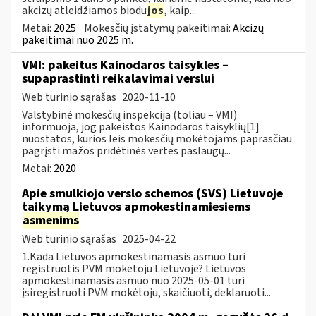
akcizų atleidžiamos biodu
jos
, kaip...
Metai:
2025
Mokesčių įstatymų pakeitimai:
Akcizų
pakeitimai nuo 2025 m.
VMI: pakeitus Kainodaros taisykles –
supaprastinti reikalavimai verslui
Web turinio sąrašas
2020-11-10
Valstybinė mokesčių inspekcija (toliau – VMI)
informuoja, jog pakeistos Kainodaros taisyklių[1]
nuostatos, kurios leis mokesčių mokėtojams paprasčiau
pagrįsti mažos pridėtinės vertės paslaugų...
Metai:
2020
Apie smulkiojo verslo schemos (SVS) Lietuvoje
taikymą Lietuvos apmokestinamiesiems
asmenims
Web turinio sąrašas
2025-04-22
1.Kada Lietuvos apmokestinamasis asmuo turi
registruotis PVM mokėtoju Lietuvoje? Lietuvos
apmokestinamasis asmuo nuo 2025-05-01 turi
įsiregistruoti PVM mokėtoju, skaičiuoti, deklaruoti...