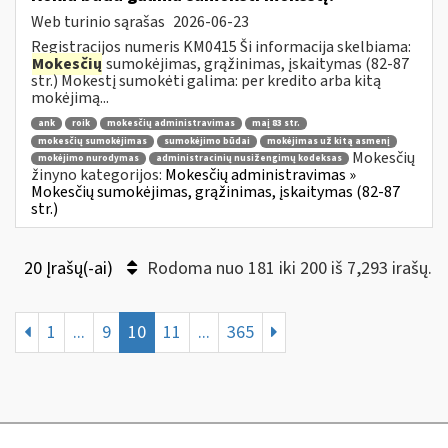
Web turinio sąrašas
2026-06-23
Registracijos numeris KM0415 Ši informacija skelbiama:
Mokesčių
sumokėjimas, grąžinimas, įskaitymas (82-87
str.) Mokestį sumokėti galima: per kredito arba kitą
mokėjimą...
ank
roik
mokesčių administravimas
maį 83 str.
mokesčių sumokėjimas
sumokėjimo būdai
mokėjimas už kitą asmenį
Mokesčių
mokėjimo nurodymas
administracinių nusižengimų kodeksas
žinyno kategorijos:
Mokesčių administravimas »
Mokesčių sumokėjimas, grąžinimas, įskaitymas (82-87
str.)
20 Įrašų(-ai)
Rodoma nuo 181 iki 200 iš 7,293 irašų.
1
...
9
10
11
...
365