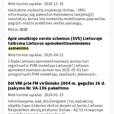
Web turinio sąrašas
2020-11-10
Valstybinė mokesčių inspekcija (toliau – VMI)
informuoja, jog pakeistos Kainodaros taisyklių[1]
nuostatos, kurios leis mokesčių mokėtojams paprasčiau
pagrįsti mažos pridėtinės vertės paslaugų...
Metai:
2020
Apie smulkiojo verslo schemos (SVS) Lietuvoje
taikymą Lietuvos apmokestinamiesiems
asmenims
Web turinio sąrašas
2025-04-22
1.Kada Lietuvos apmokestinamasis asmuo turi
registruotis PVM mokėtoju Lietuvoje? Lietuvos
apmokestinamasis asmuo nuo 2025-05-01 turi
įsiregistruoti PVM mokėtoju, skaičiuoti, deklaruoti...
Dėl VMI prie FM viršininko 2004 m. gegužės 26 d.
įsakymo Nr. VA-106 pakeitimo
Web turinio sąrašas
2024-01-23
Informuojame, kad, atsižvelgiant į tai, kad akcizų
objektu tapo šildymui skirtos durpės už kurias Lietuvos
Respublikos akcizų įstatymo (toliau - AĮ) 52 straipsnyje