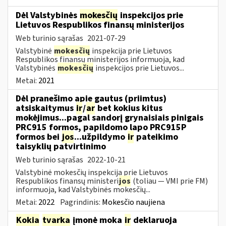
Dėl Valstybinės
mokesčių
inspekcijos prie
Lietuvos Respublikos finansų ministerijos
Web turinio sąrašas
2021-07-29
Valstybinė
mokesčių
inspekcija prie Lietuvos
Respublikos finansų ministerijos informuoja, kad
Valstybinės
mokesčių
inspekcijos prie Lietuvos...
Metai:
2021
Dėl pranešimo apie gautus (priimtus)
atsiskaitymus
ir
/
ar
bet kokius kitus
mokėjimus...pagal sandorį grynaisiais pinigais
PRC915 formos, papildomo lapo PRC915P
formos bei
jos
...užpildymo
ir
pateikimo
taisyklių patvirtinimo
Web turinio sąrašas
2022-10-21
Valstybinė mokesčių inspekcija prie Lietuvos
Respublikos finansų ministeri
jos
(toliau ― VMI prie FM)
informuoja, kad Valstybinės mokesčių...
Metai:
2022
Pagrindinis:
Mokesčio naujiena
Kokia
tvarka
įmonė moka
ir
deklaruoja