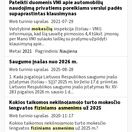
Pateikti duomenis VMI apie automobilių
naudojimą privatiems poreikiams verslui padės
supaprastintas klausimynas
Web turinio sąrašas
2021-07-29
Valstybinė
mokesčių
inspekcija (toliau – VMI)
informuoja, kad šią savaitę pirmosios 4,4 tūkst. įmonių
per Mano VMI sulauks laiškų su prašymu užpildyti
klausimyną apie...
Metai:
2021
Pagrindinis:
Naujiena
Saugumo įnašas nuo 2026 m.
Web turinio sąrašas
2025-08-28
1. Kada įsigalioja Lietuvos Respublikos saugumo įnašo
įstatymas (toliau – SĮĮ)? 2025 m. birželio 17 d. priimtas
Lietuvos Respublikos saugumo įnašo įstatymas Nr. XV-
283 įsigalios 2026 m. sausio 1 d....
Kokios taikomos nekilnojamojo turto mokesčio
lengvatos
fiziniams
asmenims
už 2025
Web turinio sąrašas
2020-11-17
Kokios taikomos nekilnojamojo turto mokesčio
lengvatos
fiziniams
asmenims
už 2025 m.?