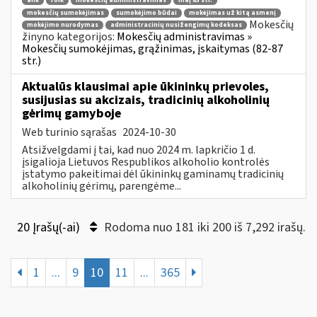
ank
roik
mokesčių administravimas
maį 83 str.
mokesčių sumokėjimas
sumokėjimo būdai
mokėjimas už kitą asmenį
Mokesčių
mokėjimo nurodymas
administracinių nusižengimų kodeksas
žinyno kategorijos:
Mokesčių administravimas »
Mokesčių sumokėjimas, grąžinimas, įskaitymas (82-87
str.)
Aktualūs klausimai apie ūkininkų prievoles,
susijusias su akcizais, tradicinių alkoholinių
gėrimų gamyboje
Web turinio sąrašas
2024-10-30
Atsižvelgdami į tai, kad nuo 2024 m. lapkričio 1 d.
įsigalioja Lietuvos Respublikos alkoholio kontrolės
įstatymo pakeitimai dėl ūkininkų gaminamų tradicinių
alkoholinių gėrimų, parengėme...
20 Įrašų(-ai)
Rodoma nuo 181 iki 200 iš 7,292 irašų.
1
...
9
10
11
...
365