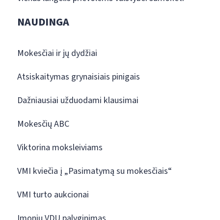
NAUDINGA
Mokesčiai ir jų dydžiai
Atsiskaitymas grynaisiais pinigais
Dažniausiai užduodami klausimai
Mokesčių ABC
Viktorina moksleiviams
VMI kviečia į „Pasimatymą su mokesčiais“
VMI turto aukcionai
Įmonių VDU palyginimas