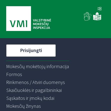
Prisijungti
Mokesčių mokėtojų informacija
Formos
Rinkmenos / Atviri duomenys
Skaičiuoklės ir pagalbininkai
Sąskaitos ir įmokų kodai
Mokesčių žinynas