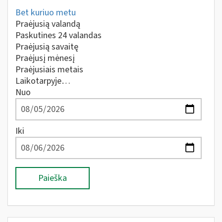
Bet kuriuo metu
Praėjusią valandą
Paskutines 24 valandas
Praėjusią savaitę
Praėjusį mėnesį
Praėjusiais metais
Laikotarpyje…
Nuo
Iki
Paieška