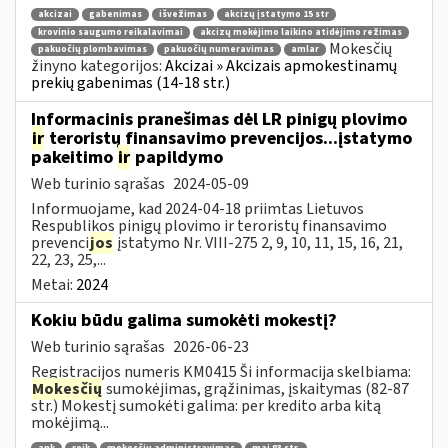
akcizai
gabenimas
išvežimas
akcizų įstatymo 15 str
krovinio saugumo reikalavimai
akcizų mokėjimo laikino atidėjimo režimas
Mokesčių
pakuočių plombavimas
pakuočių numeravimas
amlar
žinyno kategorijos:
Akcizai » Akcizais apmokestinamų
prekių gabenimas (14-18 str.)
Informacinis pranešimas dėl LR pinigų plovimo
ir
teroristų finansavimo prevencijos...įstatymo
pakeitimo
ir
papildymo
Web turinio sąrašas
2024-05-09
Informuojame, kad 2024-04-18 priimtas Lietuvos
Respublikos pinigų plovimo ir teroristų finansavimo
prevenci
jos
įstatymo Nr. VIII-275 2, 9, 10, 11, 15, 16, 21,
22, 23, 25,...
Metai:
2024
Kokiu būdu galima sumokėti mokestį?
Web turinio sąrašas
2026-06-23
Registracijos numeris KM0415 Ši informacija skelbiama:
Mokesčių
sumokėjimas, grąžinimas, įskaitymas (82-87
str.) Mokestį sumokėti galima: per kredito arba kitą
mokėjimą...