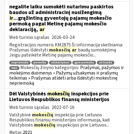
negalite laiku sumokėti nutarimu paskirtos
baudos už administracinį nusižengimą
ir
...grąžintiną gyventojų pajamų mokesčio
permoką pagal Metinę pajamų mokesčio
deklaraciją,
ar
Web turinio sąrašas
2026-03-24
Registracijos numeris KM2875 Ši informacija skelbiama:
Prašymas išdėstyti
mokesčių
ar
baudų sumokėjimą
Jeigu pateikėte Metinę pajamų mokesčio...
nepriemoka
permoka
užskaitymas
gpm permoka
an bauda
Mokesčių žinyno kategorijos:
Prašymai, pažymos ir
mps
mokėjimo duomenys » Pažymų užsakymas ir prašymų
teikimas » Prašymas atidėti arba išdėstyti mokestinę
nepriemoką
Dėl Valstybinės
mokesčių
inspekcijos prie
Lietuvos Respublikos finansų ministerijos
Web turinio sąrašas
2021-07-16
Valstybinė
mokesčių
inspekcija prie Lietuvos
Respublikos finansų ministerijos informuoja, kad
Valstybinės
mokesčių
inspekcijos prie Lietuvos...
Metai:
2021