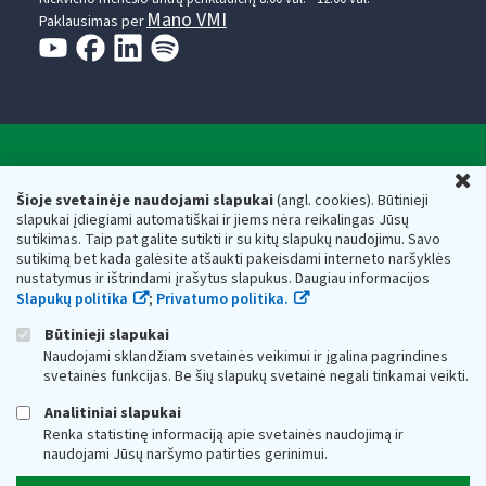
Mano VMI
Paklausimas per
Valstybinė mokesčių inspekcija prie Lietuvos
U
Respublikos finansų ministerijos
Šioje svetainėje naudojami slapukai
(angl. cookies). Būtinieji
slapukai įdiegiami automatiškai ir jiems nėra reikalingas Jūsų
Biudžetinė įstaiga. Juridinio asmens kodas — 188659752,
sutikimas. Taip pat galite sutikti ir su kitų slapukų naudojimu. Savo
adresas: Vasario 16-osios g. 14, 01107 Vilnius, Lietuva, el.paštas:
sutikimą bet kada galėsite atšaukti pakeisdami interneto naršyklės
vmi@vmi.lt
, E. pristatymo dėžutės adresas 188659752
nustatymus ir ištrindami įrašytus slapukus. Daugiau informacijos
Duomenys apie Valstybinę mokesčių inspekciją prie Lietuvos
Slapukų politika
;
Privatumo politika.
Respublikos finansų ministerijos kaupiami ir saugomi Juridinių
asmenų registre
Būtinieji slapukai
Naudojami sklandžiam svetainės veikimui ir įgalina pagrindines
svetainės funkcijas. Be šių slapukų svetainė negali tinkamai veikti.
Analitiniai slapukai
Renka statistinę informaciją apie svetainės naudojimą ir
naudojami Jūsų naršymo patirties gerinimui.