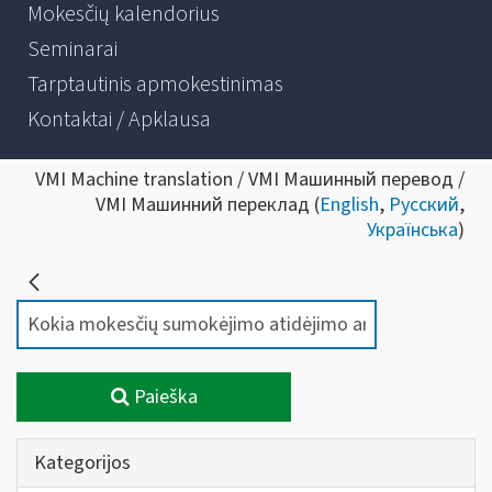
Mokesčių kalendorius
Seminarai
Tarptautinis apmokestinimas
Kontaktai / Apklausa
VMI Machine translation / VMI Машинный перевод /
VMI Машинний переклад (
English
,
Русский
,
Українська
)
Paieška
Kategorijos