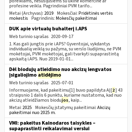
poreikiams, nesusijusiems su ūkine komercine ar
profesine veikla. Pagrindiniai PVM tarifo...
Metai (Archyvas):
2019
Mokesčiai:
Pridėtinės vertės
mokestis
Pagrindinis:
Mokesčių pakeitimai
DUK apie virtualų buhalterį i.APS
Web turinio sąrašas
2020-09-17
1. Kas gali jungtis prie i.APS? Gyventojai, vykdantys
individualią veiklą su pažyma, su verslo liudijimu, ne PVM
mokėtojai, PVM mokėtojai, gali tvarkyti supaprastintą
apskaitą i.APS. Nuo 2019-01-01...
Dėl biodujų atleidimo nuo akcizų lengvatos
įsigaliojimo
atidėjimo
Web turinio sąrašas
2025-07-01
Informuojame, kad pakeitimu[1] buvo papildyta AĮ[
2
] 43
straipsnio 1 dalis 6 punktu, kuriame nustatoma, kad nuo
akcizų atleidžiamos biodu
jos
, kaip...
Metai:
2025
Mokesčių įstatymų pakeitimai:
Akcizų
pakeitimai nuo 2025 m.
VMI: pakeitus Kainodaros taisykles –
supaprastinti reikalavimai verslui