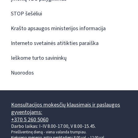
STOP šešėliui
Krašto apsaugos ministerijos informacija
Interneto svetainės atitikties paraiška
Ieškome turto savininkų
Nuorodos
Konsultacijos mokesčių klausimais ir paslaugos
gyventojams:
+370 5 260 5060
Darbo laikas: I-IV 8.00-17.00, V 8.00-15.45.
Prieššventinę dieną - viena valanda trumpiau.
Kiekvieno mėnesio antrą penktadienį 8.00 val. - 12.00 val.