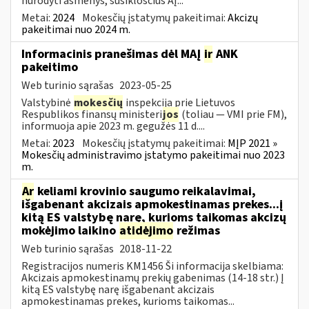
nurodyti asmenys, susiklosčius AĮ...
Metai:
2024
Mokesčių įstatymų pakeitimai:
Akcizų
pakeitimai nuo 2024 m.
Informacinis pranešimas dėl MAĮ
ir
ANK
pakeitimo
Web turinio sąrašas
2023-05-25
Valstybinė
mokesčių
inspekcija prie Lietuvos
Respublikos finansų ministeri
jos
(toliau — VMI prie FM),
informuoja apie 2023 m. gegužės 11 d....
Metai:
2023
Mokesčių įstatymų pakeitimai:
MĮP 2021 »
Mokesčių administravimo įstatymo pakeitimai nuo 2023
m.
Ar
keliami krovinio saugumo reikalavimai,
išgabenant akcizais apmokestinamas prekes...į
kitą ES valstybę narę, kurioms taikomas akcizų
mokėjimo laikino
atidėjimo
režimas
Web turinio sąrašas
2018-11-22
Registracijos numeris KM1456 Ši informacija skelbiama:
Akcizais apmokestinamų prekių gabenimas (14-18 str.) Į
kitą ES valstybę narę išgabenant akcizais
apmokestinamas prekes, kurioms taikomas...