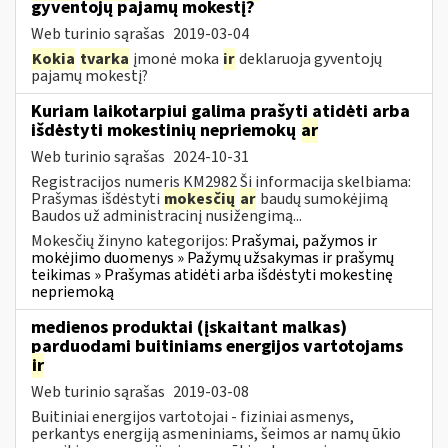
gyventojų pajamų mokestį?
Web turinio sąrašas
2019-03-04
Kokia
tvarka
įmonė moka
ir
deklaruoja gyventojų
pajamų mokestį?
Kuriam laikotarpiui galima prašyti atidėti arba
išdėstyti mokestinių nepriemokų
ar
Web turinio sąrašas
2024-10-31
Registracijos numeris KM2982 Ši informacija skelbiama:
Prašymas išdėstyti
mokesčių
ar
baudų sumokėjimą
Baudos už administracinį nusižengimą...
Mokesčių žinyno kategorijos:
Prašymai, pažymos ir
mokėjimo duomenys » Pažymų užsakymas ir prašymų
teikimas » Prašymas atidėti arba išdėstyti mokestinę
nepriemoką
medienos produktai (įskaitant malkas)
parduodami buitiniams energijos vartotojams
ir
Web turinio sąrašas
2019-03-08
Buitiniai energijos vartotojai - fiziniai asmenys,
perkantys energiją asmeniniams, šeimos ar namų ūkio