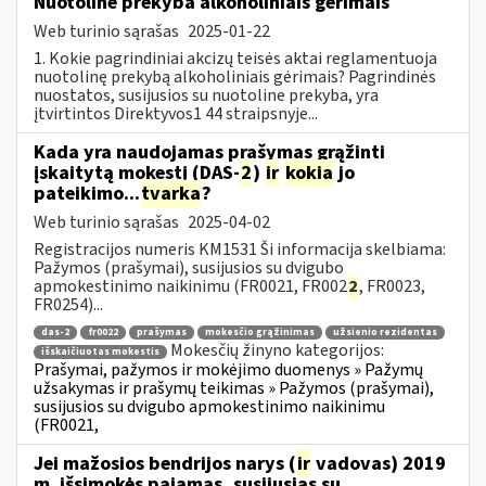
Nuotolinė prekyba alkoholiniais gėrimais
Web turinio sąrašas
2025-01-22
1. Kokie pagrindiniai akcizų teisės aktai reglamentuoja
nuotolinę prekybą alkoholiniais gėrimais? Pagrindinės
nuostatos, susijusios su nuotoline prekyba, yra
įtvirtintos Direktyvos1 44 straipsnyje...
Kada yra naudojamas prašymas grąžinti
įskaitytą mokestį (DAS-
2
)
ir
kokia
jo
pateikimo...
tvarka
?
Web turinio sąrašas
2025-04-02
Registracijos numeris KM1531 Ši informacija skelbiama:
Pažymos (prašymai), susijusios su dvigubo
apmokestinimo naikinimu (FR0021, FR002
2
, FR0023,
FR0254)...
das-2
fr0022
prašymas
mokesčio grąžinimas
užsienio rezidentas
Mokesčių žinyno kategorijos:
išskaičiuotas mokestis
Prašymai, pažymos ir mokėjimo duomenys » Pažymų
užsakymas ir prašymų teikimas » Pažymos (prašymai),
susijusios su dvigubo apmokestinimo naikinimu
(FR0021,
Jei mažosios bendrijos narys (
ir
vadovas) 2019
m. išsimokės pajamas, susijusias su