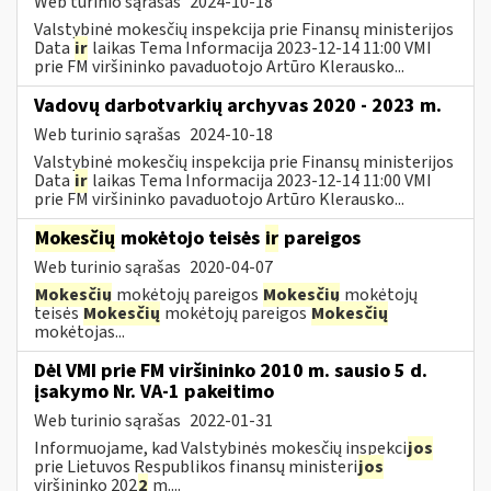
Web turinio sąrašas
2024-10-18
Valstybinė mokesčių inspekcija prie Finansų ministerijos
Data
ir
laikas Tema Informacija 2023-12-14 11:00 VMI
prie FM viršininko pavaduotojo Artūro Klerausko...
Vadovų darbotvarkių archyvas 2020 - 2023 m.
Web turinio sąrašas
2024-10-18
Valstybinė mokesčių inspekcija prie Finansų ministerijos
Data
ir
laikas Tema Informacija 2023-12-14 11:00 VMI
prie FM viršininko pavaduotojo Artūro Klerausko...
Mokesčių
mokėtojo teisės
ir
pareigos
Web turinio sąrašas
2020-04-07
Mokesčių
mokėtojų pareigos
Mokesčių
mokėtojų
teisės
Mokesčių
mokėtojų pareigos
Mokesčių
mokėtojas...
Dėl VMI prie FM viršininko 2010 m. sausio 5 d.
įsakymo Nr. VA-1 pakeitimo
Web turinio sąrašas
2022-01-31
Informuojame, kad Valstybinės mokesčių inspekci
jos
prie Lietuvos Respublikos finansų ministeri
jos
viršininko 202
2
m....