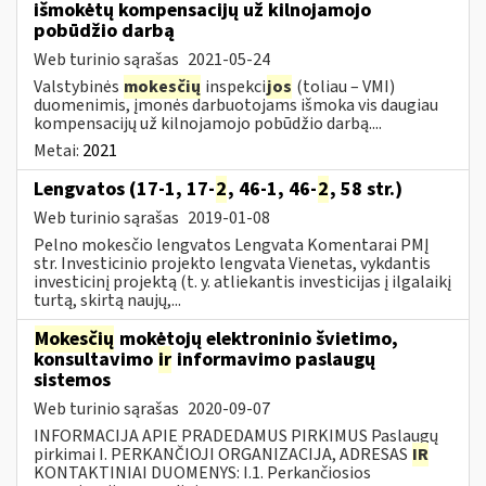
išmokėtų kompensacijų už kilnojamojo
pobūdžio darbą
Web turinio sąrašas
2021-05-24
Valstybinės
mokesčių
inspekci
jos
(toliau – VMI)
duomenimis, įmonės darbuotojams išmoka vis daugiau
kompensacijų už kilnojamojo pobūdžio darbą....
Metai:
2021
Lengvatos (17-1, 17-
2
, 46-1, 46-
2
, 58 str.)
Web turinio sąrašas
2019-01-08
Pelno mokesčio lengvatos Lengvata Komentarai PMĮ
str. Investicinio projekto lengvata Vienetas, vykdantis
investicinį projektą (t. y. atliekantis investicijas į ilgalaikį
turtą, skirtą naujų,...
Mokesčių
mokėtojų elektroninio švietimo,
konsultavimo
ir
informavimo paslaugų
sistemos
Web turinio sąrašas
2020-09-07
INFORMACIJA APIE PRADEDAMUS PIRKIMUS Paslaugų
pirkimai I. PERKANČIOJI ORGANIZACIJA, ADRESAS
IR
KONTAKTINIAI DUOMENYS: I.1. Perkančiosios