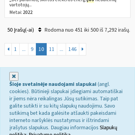
vartotojų...
Metai:
2022
50 Įrašų(-ai)
Rodoma nuo 451 iki 500 iš 7,292 irašų.
1
...
9
10
11
...
146
Uždaryti
Šioje svetainėje naudojami slapukai
(angl.
cookies). Būtinieji slapukai įdiegiami automatiškai
ir jiems nėra reikalingas Jūsų sutikimas. Taip pat
galite sutikti ir su kitų slapukų naudojimu. Savo
sutikimą bet kada galėsite atšaukti pakeisdami
interneto naršyklės nustatymus ir ištrindami
įrašytus slapukus. Daugiau informacijos
Slapukų
politika
;
Privatumo politika.