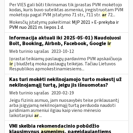
Per VIES gali būti tikrinamas tik įprastas PVM mokėtojo
kodas, kuris buvo suteiktas asmeniui, įregistruotam PVM
mokėtoju pagal PVM įstatymo 71 str., 711 str.
ar
72...
Mokesčių įstatymų pakeitimai:
MĮP 2021 » E-prekyba ir
PVM nuo 2021 m. liepos 1 d.
Informacija aktuali iki 2025-05-01) Naudojuosi
Bolt, Booking, Airbnb, Facebook, Google
ir
Web turinio sąrašas
2023-10-12
Įprastai teikiamų paslaugų pardavimo PVM apskaičiuoja
ir
į biudžetą moka paslaugų teikėjas. Tačiau Lietuvos
Respublikos apmokestinamiesiems...
Kas turi mokėti nekilnojamojo turto mokestį už
nekilnojamąjį turtą, jeigu jis išnuomotas?
Web turinio sąrašas
2020-02-19
Jeigu fizinis asmuo, jam nuosavybės teise priklausantį
arba įsigyjamą nekilnojamąjį turtą perduoda naudoti
juridiniam asmeniui ilgiau kaip vieno mėnesio
laikotarpiui
ar
...
VMI skelbia rekomendacinio pobūdžio
klausimynus
asmenims
, pageidaujantiems