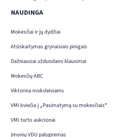
NAUDINGA
Mokesčiai ir jų dydžiai
Atsiskaitymas grynaisiais pinigais
Dažniausiai užduodami klausimai
Mokesčių ABC
Viktorina moksleiviams
VMI kviečia į „Pasimatymą su mokesčiais“
VMI turto aukcionai
Įmonių VDU palyginimas