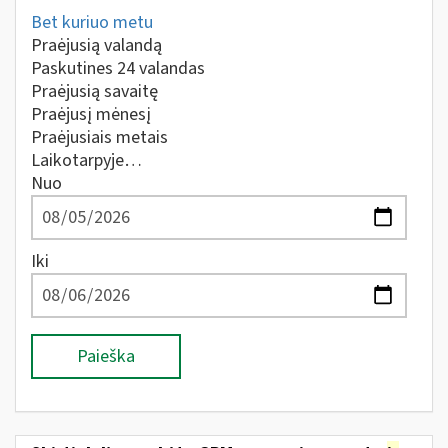
Bet kuriuo metu
Praėjusią valandą
Paskutines 24 valandas
Praėjusią savaitę
Praėjusį mėnesį
Praėjusiais metais
Laikotarpyje…
Nuo
Iki
Paieška