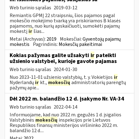
Web turinio sąrašas
2019-03-12
Remiantis GPMĮ 22 straipsniu, šios pajamos pagal
mokesčio mokėjimo tvarką yra priskiriamos B klasės
pajamoms, nuo kurių apskaičiuoti, sumokėti pajamų
mokestį
ir
šias...
Metai (Archyvas):
2019
Mokesčiai:
Gyventojų pajamų
mokestis
Pagrindinis:
Mokesčių pakeitimai
Kokias pažymas galite užsakyti
ir
pateikti
užsienio valstybei, kurioje gavote pajamas
Web turinio sąrašas
2024-01-30
Nuo 2023-11-01 užsienio valstybių, t. y. Vokietijos
ir
Nyderlandų
ir
kt.,
mokesčių
administratorių parengtų
pažymų apie...
Dėl 2022 m. balandžio 12 d. įsakymo Nr. VA-34
Web turinio sąrašas
2022-04-14
Informuojame, kad nuo 2022 m. gegužės 1 d. įsigalios
Valstybinės
mokesčių
inspekcijos prie Lietuvos
Respublikos finansų ministerijos viršininko 2022 m.
balandžio 12 d....
Metai:
2022