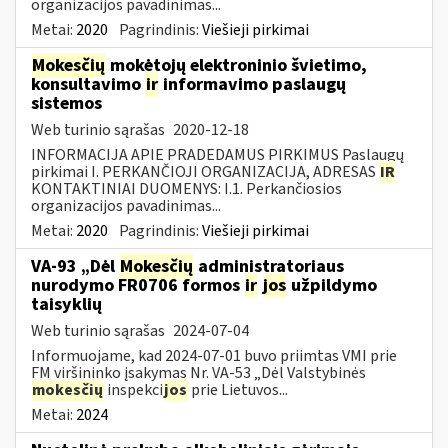
organizacijos pavadinimas...
Metai:
2020
Pagrindinis:
Viešieji pirkimai
Mokesčių
mokėtojų elektroninio švietimo,
konsultavimo
ir
informavimo paslaugų
sistemos
Web turinio sąrašas
2020-12-18
INFORMACIJA APIE PRADEDAMUS PIRKIMUS Paslaugų
pirkimai I. PERKANČIOJI ORGANIZACIJA, ADRESAS
IR
KONTAKTINIAI DUOMENYS: I.1. Perkančiosios
organizacijos pavadinimas...
Metai:
2020
Pagrindinis:
Viešieji pirkimai
VA-93 „Dėl
Mokesčių
administratoriaus
nurodymo FR0706 formos
ir
jos
užpildymo
taisyklių
Web turinio sąrašas
2024-07-04
Informuojame, kad 2024-07-01 buvo priimtas VMI prie
FM viršininko įsakymas Nr. VA-53 „Dėl Valstybinės
mokesčių
inspekci
jos
prie Lietuvos...
Metai:
2024