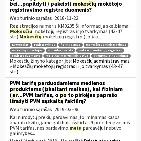
bei...papildyti / pakeisti
mokesčių
mokėtojo
registravimo registre duomenis?
Web turinio sąrašas
2018-11-22
Registracijos numeris KM0205 Ši informacija skelbiama:
Mokesčių
mokėtojų registras ir jo tvarkymas (43-47
str.)
Mokesčių
mokėtojų registro (toliau...
gyventojas
registravimas
fizinis asmuo
mokesčių administravimas
mokesčių mokėtojas
individuali veikla
mokesčių mokėtojų registras
registro duomenys
registravimas vmi iniciatyva
duomenų atnaujinimas
Mokesčių žinyno kategorijos:
Mokesčių administravimas
» Mokesčių mokėtojų registras ir jo tvarkymas (43-47
str.)
PVM tarifą parduodamiems medienos
produktams (įskaitant malkas), kai fiziniam
(
ar
...PVM tarifas, o
po
to pirkėjas paprašo
išrašyti PVM sąskaitą faktūrą?
Web turinio sąrašas
2019-03-08
Kai nurodytų prekių pardavimas įforminamas kasos
aparato kvitu, jame gali būti išskirtas 9 proc. lengvatinis
PVM tarifas, nes pardavimo
metu
pardavėjui nebuvo
galimybės...