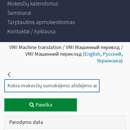
Mokesčių kalendorius
Seminarai
Tarptautinis apmokestinimas
Kontaktai / Apklausa
VMI Machine translation / VMI Машинный перевод /
VMI Машинний переклад (
English
,
Русский
,
Українська
)
Paieška
Parodymo data