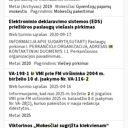
Metai (Archyvas):
2019
Mokesčiai:
Gyventojų pajamų
mokestis
Pagrindinis:
Mokesčių pakeitimai
Elektroninio deklaravimo sistemos (EDS)
priežiūros paslaugų viešasis pirkimas
Web turinio sąrašas
2020-09-17
INFORMACIJA APIE SUDARYTĄ SUTARTĮ Paslaugų
pirkimai I. PERKANČIOJI ORGANIZACIJA, ADRESAS
IR
KONTAKTINIAI DUOMENYS: I.1. Perkančiosios
organizacijos pavadinimas...
Metai:
2020
Pagrindinis:
Viešieji pirkimai
VA-198-1
ir
VMI prie FM viršininko 2004 m.
birželio 10 d. įsakymo Nr. VA-116-
2
Web turinio sąrašas
2025-04-16
Informuojame, kad nuo 2025 m. birželio
2
d. įsigalios:
VMI prie FM viršininko 2025 m. balandžio 8 d. įsakymas
Nr. VA-28[1], kuriuo pakeistos ir nauja redakcija
išdėstytos...
Metai:
2025
Viktorinos „Mokesčiai sugrįžta kiekvienam“