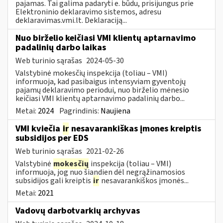
pajamas. Tai galima padaryti e. būdu, prisijungus prie
Elektroninio deklaravimo sistemos, adresu
deklaravimas.vmi.lt. Deklaraciją...
Nuo birželio keičiasi VMI klientų aptarnavimo
padalinių darbo laikas
Web turinio sąrašas
2024-05-30
Valstybinė mokesčių inspekcija (toliau – VMI)
informuoja, kad pasibaigus intensyviam gyventojų
pajamų deklaravimo periodui, nuo birželio mėnesio
keičiasi VMI klientų aptarnavimo padalinių darbo...
Metai:
2024
Pagrindinis:
Naujiena
VMI kviečia
ir
nesavarankiškas įmones kreiptis
subsidijos per EDS
Web turinio sąrašas
2021-02-26
Valstybinė
mokesčių
inspekcija (toliau – VMI)
informuoja, jog nuo šiandien dėl negrąžinamosios
subsidijos gali kreiptis
ir
nesavarankiškos įmonės...
Metai:
2021
Vadovų darbotvarkių archyvas