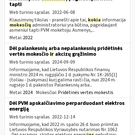
tapti
Web turinio sąrašas
2022-06-08
Klausimynų tikslas - pranešti apie tai,
kokia
informacija
mokesčių
administratoriui yra būtina, pageidaujant
asmeniui tapti PVM mokėtoju. Asmenys,...
Metai:
2022
Dėl palankesnių arba nepalankesnių pridėtinės
vertės mokesčio
ir
akcizų grąžinimo
Web turinio sąrašas
2024-09-09
Informuojame, kad Lietuvos Respublikos finansų
ministro 2024 m. rugpjūčio 1 d. įsakymu Nr. 1K-265[1]
(toliau - Įsakymas) kurį galima rasti čia, nuo 2024 m.
rugsėjo 1 d. pakeistos Palankesnių arba...
Metai:
2024
Mokesčiai:
Pridėtinės vertės mokestis
Dėl PVM apskaičiavimo perparduodant elektros
energiją
Web turinio sąrašas
2022-12-14
Informuojame, kad 2022 m. spalio 26 d. buvo priimtas
Lietuvos Respublikos Vyriausybės nutarimas Nr. 1062
„Dėl paramos, skirtos elektros energi
jos
nebuitinių