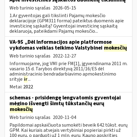
Web turinio sąrašas
2026-05-15
1.Ar gyventojas gali tikslinti Pajamų mokesčio
deklaracijoje (GPM311 forma) pateiktus duomenis apie
investicinę sąskaitą? Gyventojai investicinę sąskaitą
deklaruoja, pateikdami Pajamų mokesčio...
VA-95 „Dėl Informacijos apie platformose
vykdomas veiklas teikimo Valstybinei
mokesčių
Web turinio sąrašas
2022-12-27
Informuojame, jog VMI prie FM[1], įgyvendinama 2011 m.
vasario 15 d. Tarybos direktyvą 2011/16/ES dėl
administracinio bendradarbiavimo apmokestinimo
srityje
ir
...
Metai:
2022
schemas - prisidengę lengvatomis gyventojai
mėgino išvengti šimtų tūkstančių eurų
mokesčių
Web turinio sąrašas
2020-11-04
Papildomai apskaičiuota sumokėti beveik 642 tūkst. eurų
GPM. Kai kuriais atvejais vertybiniai popieriai pirkti už
100 eurų, o parduoti už 1 mln. eurų. Kauno apskrities