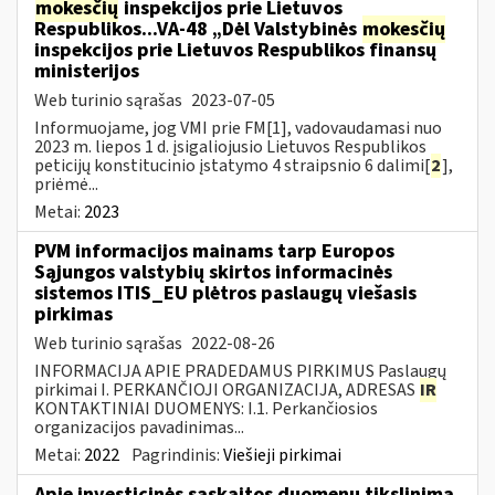
mokesčių
inspekcijos prie Lietuvos
Respublikos...VA-48 „Dėl Valstybinės
mokesčių
inspekcijos prie Lietuvos Respublikos finansų
ministerijos
Web turinio sąrašas
2023-07-05
Informuojame, jog VMI prie FM[1], vadovaudamasi nuo
2023 m. liepos 1 d. įsigaliojusio Lietuvos Respublikos
peticijų konstitucinio įstatymo 4 straipsnio 6 dalimi[
2
],
priėmė...
Metai:
2023
PVM informacijos mainams tarp Europos
Sąjungos valstybių skirtos informacinės
sistemos ITIS_EU plėtros paslaugų viešasis
pirkimas
Web turinio sąrašas
2022-08-26
INFORMACIJA APIE PRADEDAMUS PIRKIMUS Paslaugų
pirkimai I. PERKANČIOJI ORGANIZACIJA, ADRESAS
IR
KONTAKTINIAI DUOMENYS: I.1. Perkančiosios
organizacijos pavadinimas...
Metai:
2022
Pagrindinis:
Viešieji pirkimai
Apie investicinės sąskaitos duomenų tikslinimą