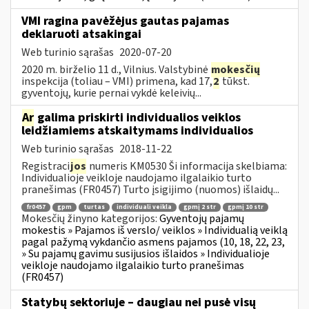
VMI ragina pavėžėjus gautas pajamas
deklaruoti atsakingai
Web turinio sąrašas
2020-07-20
2020 m. birželio 11 d., Vilnius. Valstybinė
mokesčių
inspekcija (toliau – VMI) primena, kad 17,
2
tūkst.
gyventojų, kurie pernai vykdė keleivių...
Ar
galima priskirti individualios veiklos
leidžiamiems atskaitymams individualios
Web turinio sąrašas
2018-11-22
Registraci
jos
numeris KM0530 Ši informacija skelbiama:
Individualioje veikloje naudojamo ilgalaikio turto
pranešimas (FR0457) Turto įsigijimo (nuomos) išlaidų...
fr0457
gpm
turtas
individuali veikla
gpmį 2 str
gpmį 10 str
Mokesčių žinyno kategorijos:
Gyventojų pajamų
mokestis » Pajamos iš verslo/ veiklos » Individualią veiklą
pagal pažymą vykdančio asmens pajamos (10, 18, 22, 23,
» Su pajamų gavimu susijusios išlaidos » Individualioje
veikloje naudojamo ilgalaikio turto pranešimas
(FR0457)
Statybų sektoriuje – daugiau nei pusė visų