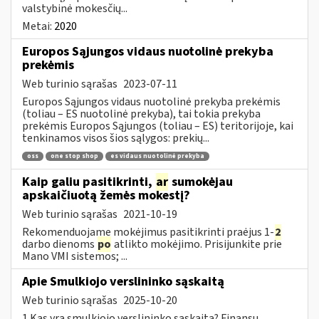
valstybinė mokesčių...
Metai:
2020
Europos Sąjungos vidaus nuotolinė prekyba
prekėmis
Web turinio sąrašas
2023-07-11
Europos Sąjungos vidaus nuotolinė prekyba prekėmis
(toliau – ES nuotolinė prekyba), tai tokia prekyba
prekėmis Europos Sąjungos (toliau – ES) teritorijoje, kai
tenkinamos visos šios sąlygos: prekių...
oss
one stop shop
es vidaus nuotolinė prekyba
Kaip galiu pasitikrinti,
ar
sumokėjau
apskaičiuotą žemės mokestį?
Web turinio sąrašas
2021-10-19
Rekomenduojame mokėjimus pasitikrinti praėjus 1-
2
darbo dienoms
po
atlikto mokėjimo. Prisijunkite prie
Mano VMI sistemos; ...
Apie Smulkiojo verslininko sąskaitą
Web turinio sąrašas
2025-10-20
1.Kas yra smulkiojo verslininko sąskaita? Finansų