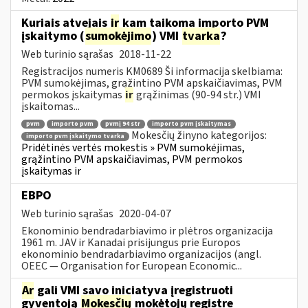
Kuriais atvejais
ir
kam taikoma importo PVM
įskaitymo (
sumokėjimo
) VMI
tvarka
?
Web turinio sąrašas
2018-11-22
Registracijos numeris KM0689 Ši informacija skelbiama:
PVM sumokėjimas, grąžintino PVM apskaičiavimas, PVM
permokos įskaitymas
ir
grąžinimas (90-94 str.) VMI
įskaitomas...
pvm
importo pvm
pvmį 94 str
importo pvm įskaitymas
Mokesčių žinyno kategorijos:
importo pvm įskaitymo tvarka
Pridėtinės vertės mokestis » PVM sumokėjimas,
grąžintino PVM apskaičiavimas, PVM permokos
įskaitymas ir
EBPO
Web turinio sąrašas
2020-04-07
Ekonominio bendradarbiavimo ir plėtros organizacija
1961 m. JAV ir Kanadai prisijungus prie Europos
ekonominio bendradarbiavimo organizacijos (angl.
OEEC — Organisation for European Economic...
Ar
gali VMI savo iniciatyva įregistruoti
gyventoją
Mokesčių
mokėtojų registre