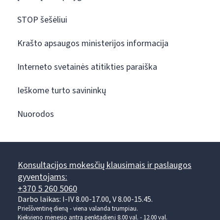
STOP šešėliui
Krašto apsaugos ministerijos informacija
Interneto svetainės atitikties paraiška
Ieškome turto savininkų
Nuorodos
Konsultacijos mokesčių klausimais ir paslaugos
gyventojams:
+370 5 260 5060
Darbo laikas: I-IV 8.00-17.00, V 8.00-15.45.
Prieššventinę dieną - viena valanda trumpiau.
Kiekvieno mėnesio antrą penktadienį 8.00 val. - 12.00 val.