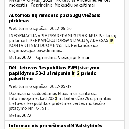
Metai (Archyvas):
2019
Mokesčiai:
Pridėtinės vertės
mokestis
Pagrindinis:
Mokesčių pakeitimai
Automobilių remonto paslaugų viešasis
pirkimas
Web turinio sąrašas
2022-05-20
INFORMACIJA APIE PRADEDAMUS PIRKIMUS Paslaugų
pirkimai I. PERKANČIOJI ORGANIZACIJA, ADRESAS
IR
KONTAKTINIAI DUOMENYS: I.1. Perkančiosios
organizacijos pavadinimas...
Metai:
2022
Pagrindinis:
Viešieji pirkimai
Dėl Lietuvos Respublikos PVM įstatymo
papildymo 50-1 straipsniu
ir
2
priedo
pakeitimo
Web turinio sąrašas
2022-05-19
Dažniausiai užduodamus klausimus rasite čia.
Informuojame, kad 202
2
m. balandžio 26 d. priimtas
Lietuvos Respublikos pridėtinės vertės mokesčio
įstatymo Nr. IX-751...
Metai:
2022
Informacinis pranešimas dėl Valstybinės