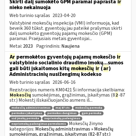
Skirti dalį sumokėto GPM paramai paprasta
ir
nieko nekainuoja
Web turinio sąrašas
2023-04-20
Valstybinė mokesčių inspekcija (VMI) informuoja, kad
beveik 360 tūkst. gyventojų jau pateikė prašymus skirti
dalį sumokėto gyventojų pajamų mokesčio (GPM)
paramai. Praėjusiais metais gyventojai...
Metai:
2023
Pagrindinis:
Naujiena
Ar
permokėtos gyventojų pajamų mokesčio
ir
valstybinio socialinio draudimo įmokų...sumos
gali būti įskaitomos kitų
mokesčių
ir
(
ar
)
Administracinių nusižengimų kodekso
Web turinio sąrašas
2026-06-16
Registracijos numeris KM0421 Ši informacija skelbiama:
Mokesčių
sumokėjimas, grąžinimas, įskaitymas (8
2
-87
str.) Mokestį išskaičiuojančio asmens iš...
mokesčių administravimas
maį 87 str.
mokesčių permoka
permokos įskaitymas
permokos dengimas
gpm permoka
vsd įmokų permoka
nepriemokų padengimas
Mokesčių žinyno
nepriemokų padengimas permokomis
kategorijos:
Mokesčių administravimas » Mokesčių
sumokėjimas, grąžinimas, įskaitymas (82-87 str.)