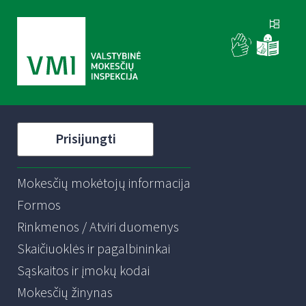
Prisijungti
Mokesčių mokėtojų informacija
Formos
Rinkmenos / Atviri duomenys
Skaičiuoklės ir pagalbininkai
Sąskaitos ir įmokų kodai
Mokesčių žinynas