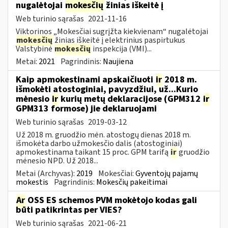
nugalėtojai
mokesčių
žinias iškeitė į
Web turinio sąrašas
2021-11-16
Viktorinos „Mokesčiai sugrįžta kiekvienam“ nugalėtojai
mokesčių
žinias iškeitė į elektrinius paspirtukus
Valstybinė
mokesčių
inspekcija (VMI)...
Metai:
2021
Pagrindinis:
Naujiena
Kaip apmokestinami apskaičiuoti
ir
2018 m.
išmokėti atostoginiai, pavyzdžiui, už...Kurio
mėnesio
ir
kurių metų deklaracijose (GPM312
ir
GPM313 formose) jie deklaruojami
Web turinio sąrašas
2019-03-12
Už 2018 m. gruodžio mėn. atostogų dienas 2018 m.
išmokėta darbo užmokesčio dalis (atostoginiai)
apmokestinama taikant 15 proc. GPM tarifą
ir
gruodžio
mėnesio NPD. Už 2018...
Metai (Archyvas):
2019
Mokesčiai:
Gyventojų pajamų
mokestis
Pagrindinis:
Mokesčių pakeitimai
Ar
OSS ES schemos PVM mokėtojo kodas gali
būti patikrintas per VIES?
Web turinio sąrašas
2021-06-21