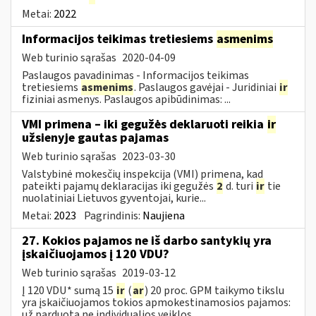
Metai:
2022
Informacijos teikimas tretiesiems
asmenims
Web turinio sąrašas
2020-04-09
Paslaugos pavadinimas - Informacijos teikimas
tretiesiems
asmenims
. Paslaugos gavėjai - Juridiniai
ir
fiziniai asmenys. Paslaugos apibūdinimas: ...
VMI primena – iki gegužės deklaruoti reikia
ir
užsienyje gautas pajamas
Web turinio sąrašas
2023-03-30
Valstybinė mokesčių inspekcija (VMI) primena, kad
pateikti pajamų deklaracijas iki gegužės
2
d. turi
ir
tie
nuolatiniai Lietuvos gyventojai, kurie...
Metai:
2023
Pagrindinis:
Naujiena
27. Kokios pajamos ne iš darbo santykių yra
įskaičiuojamos į 120 VDU?
Web turinio sąrašas
2019-03-12
Į 120 VDU* sumą 15
ir
(
ar
) 20 proc. GPM taikymo tikslu
yra įskaičiuojamos tokios apmokestinamosios pajamos:
už parduotą ne individualios veiklos...