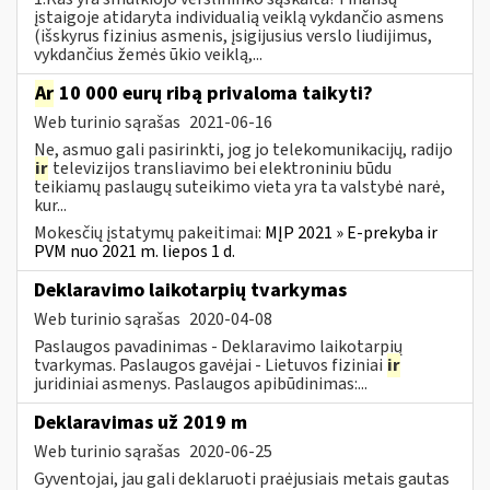
įstaigoje atidaryta individualią veiklą vykdančio asmens
(išskyrus fizinius asmenis, įsigijusius verslo liudijimus,
vykdančius žemės ūkio veiklą,...
Ar
10 000 eurų ribą privaloma taikyti?
Web turinio sąrašas
2021-06-16
Ne, asmuo gali pasirinkti, jog jo telekomunikacijų, radijo
ir
televizijos transliavimo bei elektroniniu būdu
teikiamų paslaugų suteikimo vieta yra ta valstybė narė,
kur...
Mokesčių įstatymų pakeitimai:
MĮP 2021 » E-prekyba ir
PVM nuo 2021 m. liepos 1 d.
Deklaravimo laikotarpių tvarkymas
Web turinio sąrašas
2020-04-08
Paslaugos pavadinimas - Deklaravimo laikotarpių
tvarkymas. Paslaugos gavėjai - Lietuvos fiziniai
ir
juridiniai asmenys. Paslaugos apibūdinimas:...
Deklaravimas už 2019 m
Web turinio sąrašas
2020-06-25
Gyventojai, jau gali deklaruoti praėjusiais metais gautas