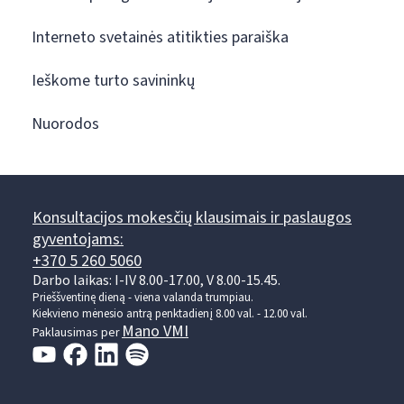
Interneto svetainės atitikties paraiška
Ieškome turto savininkų
Nuorodos
Konsultacijos mokesčių klausimais ir paslaugos
gyventojams:
+370 5 260 5060
Darbo laikas: I-IV 8.00-17.00, V 8.00-15.45.
Prieššventinę dieną - viena valanda trumpiau.
Kiekvieno mėnesio antrą penktadienį 8.00 val. - 12.00 val.
Mano VMI
Paklausimas per