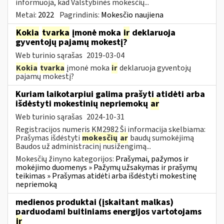
informuoja, kad Valstybinės mokesčių...
Metai:
2022
Pagrindinis:
Mokesčio naujiena
Kokia
tvarka
įmonė moka
ir
deklaruoja
gyventojų pajamų mokestį?
Web turinio sąrašas
2019-03-04
Kokia
tvarka
įmonė moka
ir
deklaruoja gyventojų
pajamų mokestį?
Kuriam laikotarpiui galima prašyti atidėti arba
išdėstyti mokestinių nepriemokų
ar
Web turinio sąrašas
2024-10-31
Registracijos numeris KM2982 Ši informacija skelbiama:
Prašymas išdėstyti
mokesčių
ar
baudų sumokėjimą
Baudos už administracinį nusižengimą...
Mokesčių žinyno kategorijos:
Prašymai, pažymos ir
mokėjimo duomenys » Pažymų užsakymas ir prašymų
teikimas » Prašymas atidėti arba išdėstyti mokestinę
nepriemoką
medienos produktai (įskaitant malkas)
parduodami buitiniams energijos vartotojams
ir