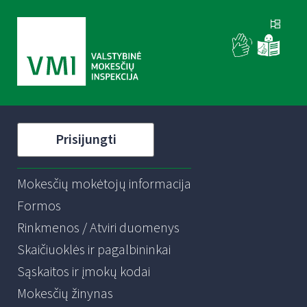
Prisijungti
Mokesčių mokėtojų informacija
Formos
Rinkmenos / Atviri duomenys
Skaičiuoklės ir pagalbininkai
Sąskaitos ir įmokų kodai
Mokesčių žinynas