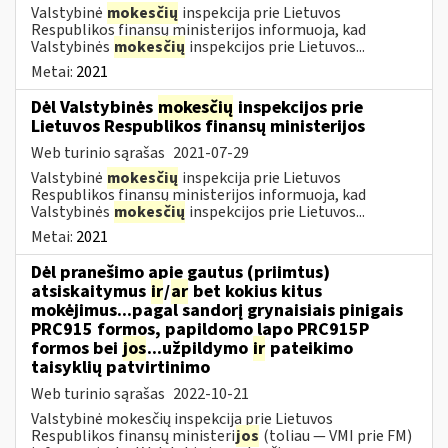
Valstybinė
mokesčių
inspekcija prie Lietuvos
Respublikos finansų ministerijos informuoja, kad
Valstybinės
mokesčių
inspekcijos prie Lietuvos...
Metai:
2021
Dėl Valstybinės
mokesčių
inspekcijos prie
Lietuvos Respublikos finansų ministerijos
Web turinio sąrašas
2021-07-29
Valstybinė
mokesčių
inspekcija prie Lietuvos
Respublikos finansų ministerijos informuoja, kad
Valstybinės
mokesčių
inspekcijos prie Lietuvos...
Metai:
2021
Dėl pranešimo apie gautus (priimtus)
atsiskaitymus
ir
/
ar
bet kokius kitus
mokėjimus...pagal sandorį grynaisiais pinigais
PRC915 formos, papildomo lapo PRC915P
formos bei
jos
...užpildymo
ir
pateikimo
taisyklių patvirtinimo
Web turinio sąrašas
2022-10-21
Valstybinė mokesčių inspekcija prie Lietuvos
Respublikos finansų ministeri
jos
(toliau ― VMI prie FM)