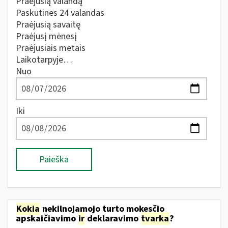
Praėjusią valandą
Paskutines 24 valandas
Praėjusią savaitę
Praėjusį mėnesį
Praėjusiais metais
Laikotarpyje…
Nuo
Iki
Paieška
Kokia
nekilnojamojo turto mokesčio
apskaičiavimo
ir
deklaravimo
tvarka
?