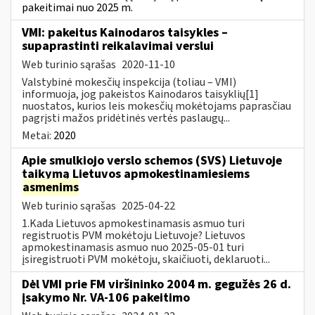
pakeitimai nuo 2025 m.
VMI: pakeitus Kainodaros taisykles –
supaprastinti reikalavimai verslui
Web turinio sąrašas
2020-11-10
Valstybinė mokesčių inspekcija (toliau – VMI)
informuoja, jog pakeistos Kainodaros taisyklių[1]
nuostatos, kurios leis mokesčių mokėtojams paprasčiau
pagrįsti mažos pridėtinės vertės paslaugų...
Metai:
2020
Apie smulkiojo verslo schemos (SVS) Lietuvoje
taikymą Lietuvos apmokestinamiesiems
asmenims
Web turinio sąrašas
2025-04-22
1.Kada Lietuvos apmokestinamasis asmuo turi
registruotis PVM mokėtoju Lietuvoje? Lietuvos
apmokestinamasis asmuo nuo 2025-05-01 turi
įsiregistruoti PVM mokėtoju, skaičiuoti, deklaruoti...
Dėl VMI prie FM viršininko 2004 m. gegužės 26 d.
įsakymo Nr. VA-106 pakeitimo