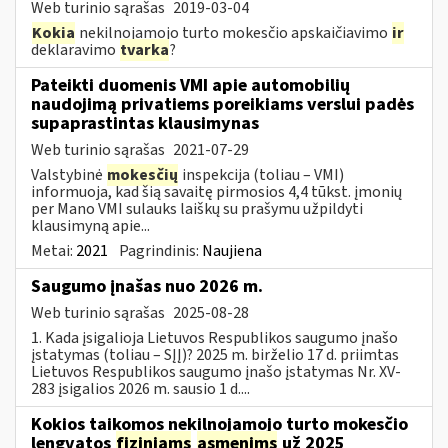
Web turinio sąrašas
2019-03-04
Kokia
nekilnojamojo turto mokesčio apskaičiavimo
ir
deklaravimo
tvarka
?
Pateikti duomenis VMI apie automobilių
naudojimą privatiems poreikiams verslui padės
supaprastintas klausimynas
Web turinio sąrašas
2021-07-29
Valstybinė
mokesčių
inspekcija (toliau – VMI)
informuoja, kad šią savaitę pirmosios 4,4 tūkst. įmonių
per Mano VMI sulauks laiškų su prašymu užpildyti
klausimyną apie...
Metai:
2021
Pagrindinis:
Naujiena
Saugumo įnašas nuo 2026 m.
Web turinio sąrašas
2025-08-28
1. Kada įsigalioja Lietuvos Respublikos saugumo įnašo
įstatymas (toliau – SĮĮ)? 2025 m. birželio 17 d. priimtas
Lietuvos Respublikos saugumo įnašo įstatymas Nr. XV-
283 įsigalios 2026 m. sausio 1 d....
Kokios taikomos nekilnojamojo turto mokesčio
lengvatos
fiziniams
asmenims
už 2025