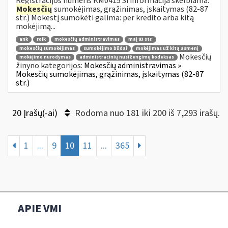
Registracijos numeris KM0415 Ši informacija skelbiama:
Mokesčių
sumokėjimas, grąžinimas, įskaitymas (82-87
str.) Mokestį sumokėti galima: per kredito arba kitą
mokėjimą...
ank
roik
mokesčių administravimas
maį 83 str.
mokesčių sumokėjimas
sumokėjimo būdai
mokėjimas už kitą asmenį
Mokesčių
mokėjimo nurodymas
administracinių nusižengimų kodeksas
žinyno kategorijos:
Mokesčių administravimas »
Mokesčių sumokėjimas, grąžinimas, įskaitymas (82-87
str.)
20 Įrašų(-ai)
Rodoma nuo 181 iki 200 iš 7,293 irašų.
1
...
9
10
11
...
365
APIE VMI