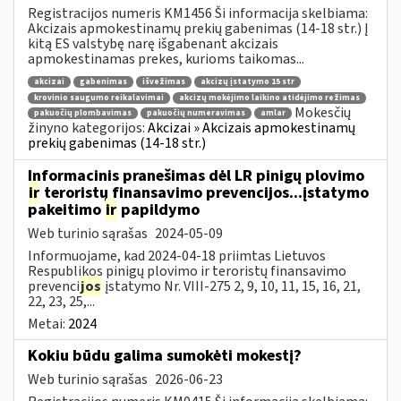
Registracijos numeris KM1456 Ši informacija skelbiama:
Akcizais apmokestinamų prekių gabenimas (14-18 str.) Į
kitą ES valstybę narę išgabenant akcizais
apmokestinamas prekes, kurioms taikomas...
akcizai
gabenimas
išvežimas
akcizų įstatymo 15 str
krovinio saugumo reikalavimai
akcizų mokėjimo laikino atidėjimo režimas
Mokesčių
pakuočių plombavimas
pakuočių numeravimas
amlar
žinyno kategorijos:
Akcizai » Akcizais apmokestinamų
prekių gabenimas (14-18 str.)
Informacinis pranešimas dėl LR pinigų plovimo
ir
teroristų finansavimo prevencijos...įstatymo
pakeitimo
ir
papildymo
Web turinio sąrašas
2024-05-09
Informuojame, kad 2024-04-18 priimtas Lietuvos
Respublikos pinigų plovimo ir teroristų finansavimo
prevenci
jos
įstatymo Nr. VIII-275 2, 9, 10, 11, 15, 16, 21,
22, 23, 25,...
Metai:
2024
Kokiu būdu galima sumokėti mokestį?
Web turinio sąrašas
2026-06-23