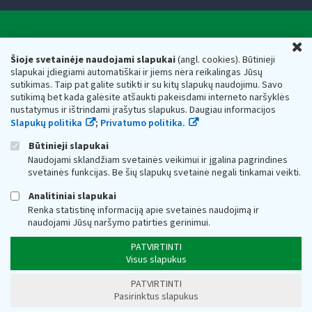
Valstybinė mokesčių inspekcija prie Lietuvos
U
Respublikos finansų ministerijos
Šioje svetainėje naudojami slapukai
(angl. cookies). Būtinieji
slapukai įdiegiami automatiškai ir jiems nėra reikalingas Jūsų
Biudžetinė įstaiga. Juridinio asmens kodas — 188659752,
sutikimas. Taip pat galite sutikti ir su kitų slapukų naudojimu. Savo
adresas: Vasario 16-osios g. 14, 01107 Vilnius, Lietuva, el.paštas:
sutikimą bet kada galėsite atšaukti pakeisdami interneto naršyklės
vmi@vmi.lt
, E. pristatymo dėžutės adresas 188659752
nustatymus ir ištrindami įrašytus slapukus. Daugiau informacijos
Duomenys apie Valstybinę mokesčių inspekciją prie Lietuvos
Slapukų politika
;
Privatumo politika.
Respublikos finansų ministerijos kaupiami ir saugomi Juridinių
asmenų registre
Būtinieji slapukai
Naudojami sklandžiam svetainės veikimui ir įgalina pagrindines
svetainės funkcijas. Be šių slapukų svetainė negali tinkamai veikti.
Analitiniai slapukai
Renka statistinę informaciją apie svetainės naudojimą ir
naudojami Jūsų naršymo patirties gerinimui.
PATVIRTINTI
Visus slapukus
PATVIRTINTI
Pasirinktus slapukus