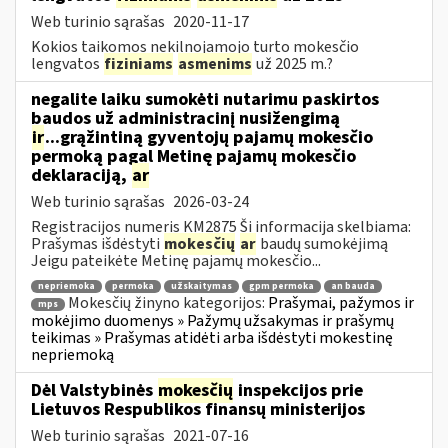
Web turinio sąrašas
2020-11-17
Kokios taikomos nekilnojamojo turto mokesčio
lengvatos
fiziniams
asmenims
už 2025 m.?
negalite laiku sumokėti nutarimu paskirtos
baudos už administracinį nusižengimą
ir
...grąžintiną gyventojų pajamų mokesčio
permoką pagal Metinę pajamų mokesčio
deklaraciją,
ar
Web turinio sąrašas
2026-03-24
Registracijos numeris KM2875 Ši informacija skelbiama:
Prašymas išdėstyti
mokesčių
ar
baudų sumokėjimą
Jeigu pateikėte Metinę pajamų mokesčio...
nepriemoka
permoka
užskaitymas
gpm permoka
an bauda
Mokesčių žinyno kategorijos:
Prašymai, pažymos ir
mps
mokėjimo duomenys » Pažymų užsakymas ir prašymų
teikimas » Prašymas atidėti arba išdėstyti mokestinę
nepriemoką
Dėl Valstybinės
mokesčių
inspekcijos prie
Lietuvos Respublikos finansų ministerijos
Web turinio sąrašas
2021-07-16