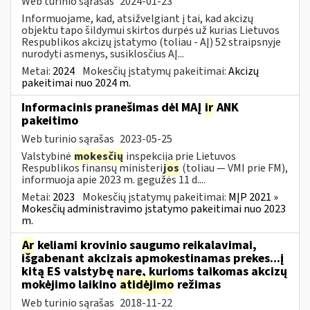
Web turinio sąrašas
2024-01-23
Informuojame, kad, atsižvelgiant į tai, kad akcizų
objektu tapo šildymui skirtos durpės už kurias Lietuvos
Respublikos akcizų įstatymo (toliau - AĮ) 52 straipsnyje
nurodyti asmenys, susiklosčius AĮ...
Metai:
2024
Mokesčių įstatymų pakeitimai:
Akcizų
pakeitimai nuo 2024 m.
Informacinis pranešimas dėl MAĮ
ir
ANK
pakeitimo
Web turinio sąrašas
2023-05-25
Valstybinė
mokesčių
inspekcija prie Lietuvos
Respublikos finansų ministeri
jos
(toliau — VMI prie FM),
informuoja apie 2023 m. gegužės 11 d....
Metai:
2023
Mokesčių įstatymų pakeitimai:
MĮP 2021 »
Mokesčių administravimo įstatymo pakeitimai nuo 2023
m.
Ar
keliami krovinio saugumo reikalavimai,
išgabenant akcizais apmokestinamas prekes...į
kitą ES valstybę narę, kurioms taikomas akcizų
mokėjimo laikino
atidėjimo
režimas
Web turinio sąrašas
2018-11-22