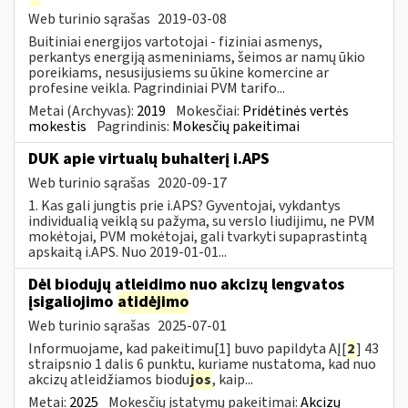
Web turinio sąrašas
2019-03-08
Buitiniai energijos vartotojai - fiziniai asmenys,
perkantys energiją asmeniniams, šeimos ar namų ūkio
poreikiams, nesusijusiems su ūkine komercine ar
profesine veikla. Pagrindiniai PVM tarifo...
Metai (Archyvas):
2019
Mokesčiai:
Pridėtinės vertės
mokestis
Pagrindinis:
Mokesčių pakeitimai
DUK apie virtualų buhalterį i.APS
Web turinio sąrašas
2020-09-17
1. Kas gali jungtis prie i.APS? Gyventojai, vykdantys
individualią veiklą su pažyma, su verslo liudijimu, ne PVM
mokėtojai, PVM mokėtojai, gali tvarkyti supaprastintą
apskaitą i.APS. Nuo 2019-01-01...
Dėl biodujų atleidimo nuo akcizų lengvatos
įsigaliojimo
atidėjimo
Web turinio sąrašas
2025-07-01
Informuojame, kad pakeitimu[1] buvo papildyta AĮ[
2
] 43
straipsnio 1 dalis 6 punktu, kuriame nustatoma, kad nuo
akcizų atleidžiamos biodu
jos
, kaip...
Metai:
2025
Mokesčių įstatymų pakeitimai:
Akcizų