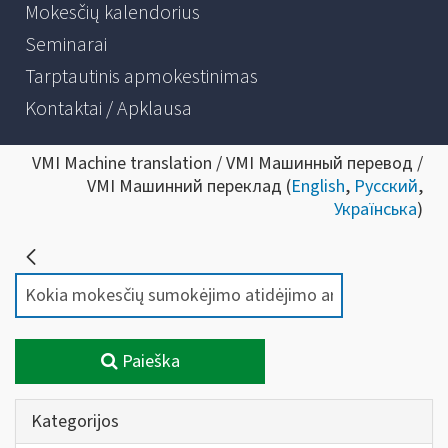
Mokesčių kalendorius
Seminarai
Tarptautinis apmokestinimas
Kontaktai / Apklausa
VMI Machine translation / VMI Машинный перевод /
VMI Машинний переклад (
English
,
Русский
,
Українська
)
Paieška
Kategorijos