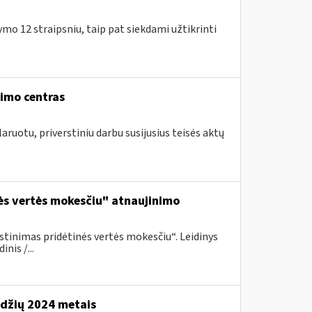
o 12 straipsniu, taip pat siekdami užtikrinti
vimo centras
aruotu, priverstiniu darbu susijusius teisės aktų
ės vertės mokesčiu" atnaujinimo
inimas pridėtinės vertės mokesčiu“. Leidinys
nis /...
džių 2024 metais