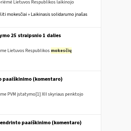
priėmė Lietuvos Respublikos laikinojo
Kiti mokesčiai » Laikinasis solidarumo įnašas
mo 25 straipsnio 1 dalies
ėme Lietuvos Respublikos
mokesčių
to paaiškinimo (komentaro)
me PVM įstatymo[1] XII skyriaus penktojo
bendrinto paaiškinimo (komentaro)