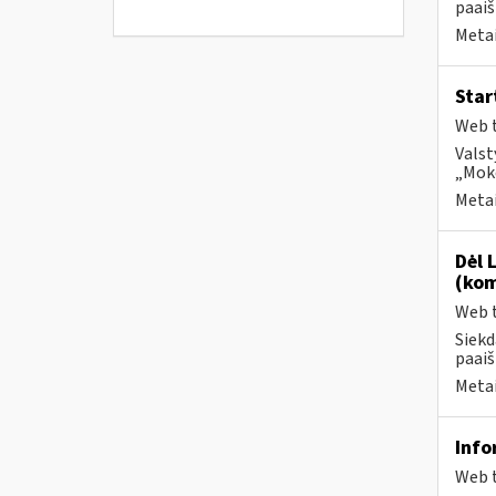
paaiš
Metai
Star
Web t
Valst
„Moke
Metai
Dėl 
(kom
Web t
Siekd
paaiš
Metai
Info
Web t