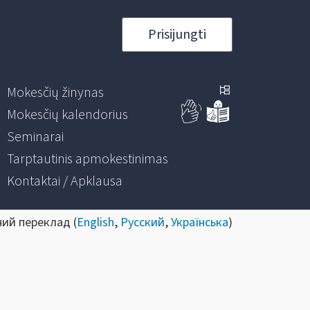
Prisijungti
Mokesčių žinynas
Mokesčių kalendorius
Seminarai
Tarptautinis apmokestinimas
Kontaktai / Apklausa
ний переклад (
English
,
Русский
,
Українська
)