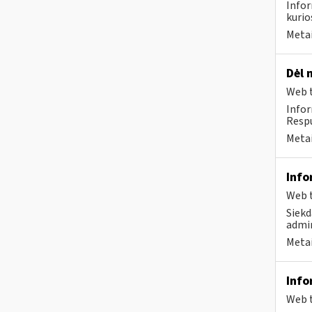
Infor
kurio
Metai
Dėl 
Web t
Infor
Respu
Metai
Info
Web t
Siekd
admin
Metai
Info
Web t