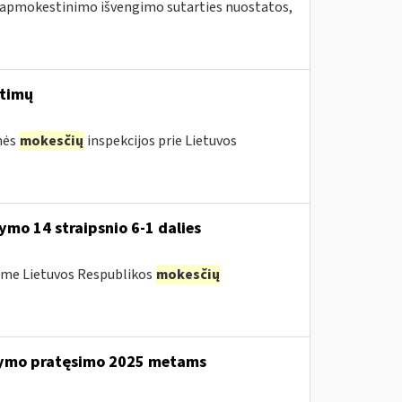
 apmokestinimo išvengimo sutarties nuostatos,
itimų
nės
mokesčių
inspekcijos prie Lietuvos
mo 14 straipsnio 6-1 dalies
ėme Lietuvos Respublikos
mokesčių
ikymo pratęsimo 2025 metams