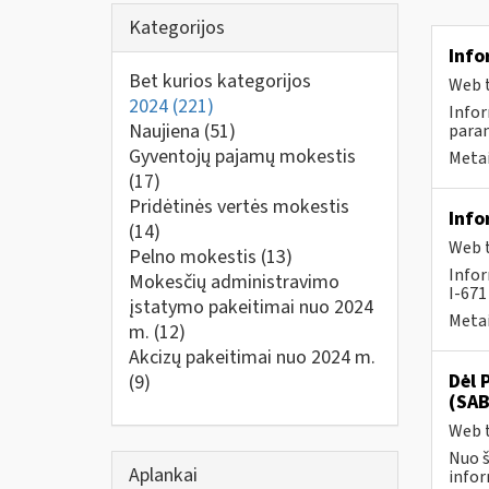
Kategorijos
Info
Bet kurios kategorijos
Web t
2024
(221)
Infor
Naujiena
(51)
param
Gyventojų pajamų mokestis
Metai
(17)
Pridėtinės vertės mokestis
Info
(14)
Web t
Pelno mokestis
(13)
Infor
Mokesčių administravimo
I-67
įstatymo pakeitimai nuo 2024
Metai
m.
(12)
Akcizų pakeitimai nuo 2024 m.
Dėl 
(9)
(SAB
Web t
Nuo š
Aplankai
infor