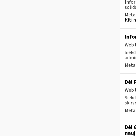
Infor
solid
Metai
Kiti 
Info
Web t
Siekd
admin
Metai
Dėl 
Web t
Siekd
skirs
Metai
Dėl 
nauj