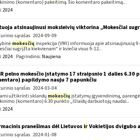
kinimo (komentaro) pakeitimą. Šio komentaro pakeitimą...
:
2024
tuoja atsinaujinusi moksleivių viktorina „Mokesčiai sug
urinio sąrašas
2024-09-09
ybinė
mokesčių
inspekcija (VMI) informuoja apie atsinaujinusią 9-
sčiai sugrįžta kiekvienam“ ir kviečia visus 9-12...
:
2024
Pagrindinis:
Naujiena
LR pelno mokesčio įstatymo 17 straipsnio 1 dalies 6.30
entaro) papildymo nauju 7 papunkčiu
urinio sąrašas
2024-03-04
ami užtikrinti sklandų
mokesčių
įstatymų įgyvendinimą, parengėm
kinimo (komentaro) 6.30 punkto „Išlaidų darbuotojų naudai...
:
2024
rmacinis pranešimas dėl Lietuvos
ir
Vokietijos dvigubo 
urinio sąrašas
2024-01-08