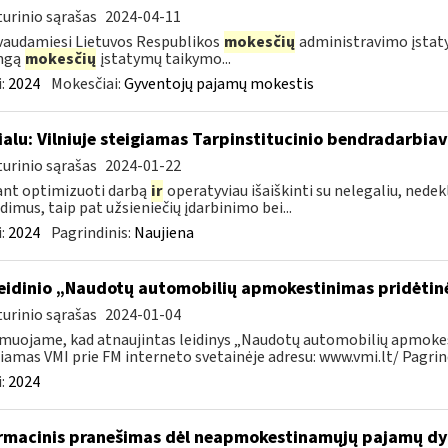
urinio sąrašas
2024-04-11
audamiesi Lietuvos Respublikos
mokesčių
administravimo įstatym
ingą
mokesčių
įstatymų taikymo...
:
2024
Mokesčiai:
Gyventojų pajamų mokestis
ialu: Vilniuje steigiamas Tarpinstitucinio bendradarbia
urinio sąrašas
2024-01-22
ant optimizuoti darbą
ir
operatyviau išaiškinti su nelegaliu, nedekl
dimus, taip pat užsieniečių įdarbinimo bei...
:
2024
Pagrindinis:
Naujiena
leidinio „Naudotų automobilių apmokestinimas pridėtin
urinio sąrašas
2024-01-04
muojame, kad atnaujintas leidinys „Naudotų automobilių apmokest
iamas VMI prie FM interneto svetainėje adresu: www.vmi.lt/ Pagrindi
:
2024
rmacinis pranešimas dėl neapmokestinamųjų pajamų dy