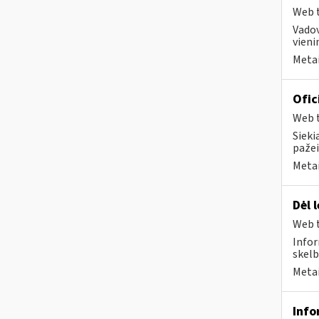
Web t
Vadov
vien
Metai
Ofic
Web t
Sieki
pažei
Metai
Dėl 
Web t
Infor
skelb
Metai
Info