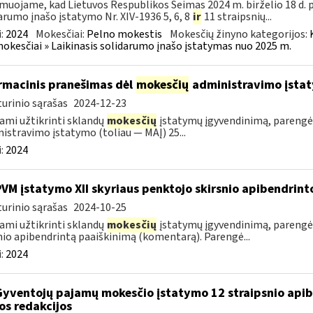
muojame, kad Lietuvos Respublikos Seimas 2024 m. birželio 18 d. 
arumo įnašo įstatymo Nr. XIV-1936 5, 6, 8
ir
11 straipsnių...
:
2024
Mokesčiai:
Pelno mokestis
Mokesčių žinyno kategorijos:
mokesčiai » Laikinasis solidarumo įnašo įstatymas nuo 2025 m.
rmacinis pranešimas dėl
mokesčių
administravimo įstaty
urinio sąrašas
2024-12-23
ami užtikrinti sklandų
mokesčių
įstatymų įgyvendinimą, pareng
istravimo įstatymo (toliau — MAĮ) 25...
:
2024
PVM įstatymo XII skyriaus penktojo skirsnio apibendrin
urinio sąrašas
2024-10-25
ami užtikrinti sklandų
mokesčių
įstatymų įgyvendinimą, parengė
nio apibendrintą paaiškinimą (komentarą). Parengė...
:
2024
Gyventojų pajamų mokesčio įstatymo 12 straipsnio api
os redakcijos