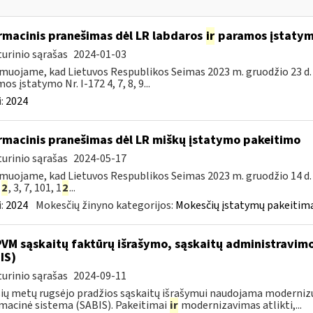
rmacinis pranešimas dėl LR labdaros
ir
paramos įstatym
urinio sąrašas
2024-01-03
muojame, kad Lietuvos Respublikos Seimas 2023 m. gruodžio 23 d.
os įstatymo Nr. I-172 4, 7, 8, 9...
:
2024
rmacinis pranešimas dėl LR miškų įstatymo pakeitimo
urinio sąrašas
2024-05-17
muojame, kad Lietuvos Respublikos Seimas 2023 m. gruodžio 14 d.
1
2
, 3, 7, 101, 1
2
...
:
2024
Mokesčių žinyno kategorijos:
Mokesčių įstatymų pakeitima
PVM sąskaitų faktūrų išrašymo, sąskaitų administravimo
IS)
urinio sąrašas
2024-09-11
ių metų rugsėjo pradžios sąskaitų išrašymui naudojama moderniz
macinė sistema (SABIS). Pakeitimai
ir
modernizavimas atlikti,...