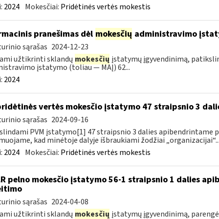
:
2024
Mokesčiai:
Pridėtinės vertės mokestis
rmacinis pranešimas dėl
mokesčių
administravimo įstat
urinio sąrašas
2024-12-23
ami užtikrinti sklandų
mokesčių
įstatymų įgyvendinimą, patiksl
istravimo įstatymo (toliau — MAĮ) 62...
:
2024
pridėtinės vertės mokesčio įstatymo 47 straipsnio 3 dal
urinio sąrašas
2024-09-16
slindami PVM įstatymo[1] 47 straipsnio 3 dalies apibendrintame 
muojame, kad minėtoje dalyje išbraukiami žodžiai „organizacijai“..
:
2024
Mokesčiai:
Pridėtinės vertės mokestis
LR pelno mokesčio įstatymo 56-1 straipsnio 1 dalies ap
itimo
urinio sąrašas
2024-04-08
ami užtikrinti sklandų
mokesčių
įstatymų įgyvendinimą, parengėm