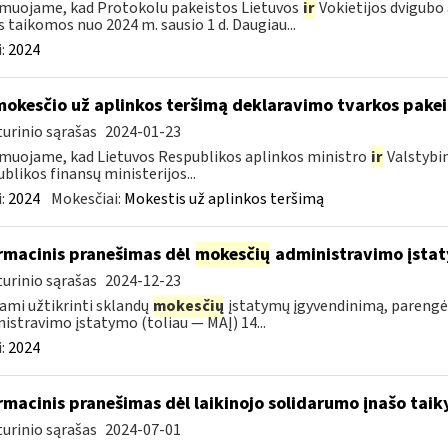
muojame, kad Protokolu pakeistos Lietuvos
ir
Vokietijos dvigubo
s taikomos nuo 2024 m. sausio 1 d. Daugiau...
:
2024
mokesčio už aplinkos teršimą deklaravimo tvarkos pake
urinio sąrašas
2024-01-23
muojame, kad Lietuvos Respublikos aplinkos ministro
ir
Valstybi
blikos finansų ministerijos...
:
2024
Mokesčiai:
Mokestis už aplinkos teršimą
rmacinis pranešimas dėl
mokesčių
administravimo įstaty
urinio sąrašas
2024-12-23
ami užtikrinti sklandų
mokesčių
įstatymų įgyvendinimą, pareng
istravimo įstatymo (toliau — MAĮ) 14...
:
2024
rmacinis pranešimas dėl laikinojo solidarumo įnašo ta
urinio sąrašas
2024-07-01