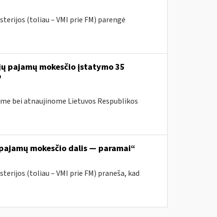
sterijos (toliau – VMI prie FM) parengė
ojų pajamų mokesčio įstatymo 35
o
me bei atnaujinome Lietuvos Respublikos
o pajamų mokesčio dalis — paramai“
terijos (toliau – VMI prie FM) praneša, kad