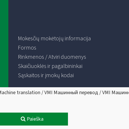
Mokesčių mokėtojų informacija
Formos
Rinkmenos / Atviri duomenys
Skaičiuoklės ir pagalbininkai
Sąskaitos ir įmokų kodai
Machine translation / VMI Машинный перевод / VMI Машин
Paieška