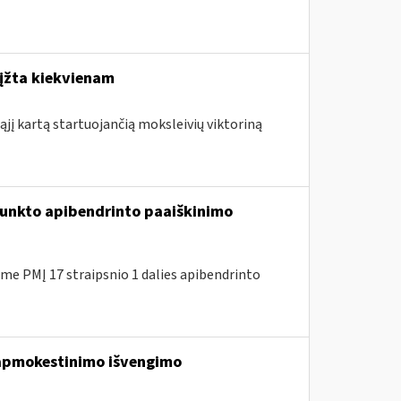
rįžta kiekvienam
ąjį kartą startuojančią moksleivių viktoriną
 punkto apibendrinto paaiškinimo
e PMĮ 17 straipsnio 1 dalies apibendrinto
apmokestinimo išvengimo