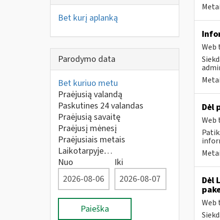
Metai
Bet kurį aplanką
Info
Web t
Parodymo data
Siekd
admin
Metai
Bet kuriuo metu
Praėjusią valandą
Paskutines 24 valandas
Dėl 
Praėjusią savaitę
Web t
Praėjusį mėnesį
Patik
Praėjusiais metais
infor
Laikotarpyje…
Metai
Nuo
Iki
Dėl 
pake
Web t
Paieška
Siekd