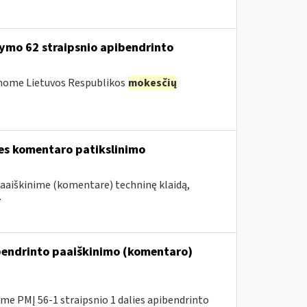
ymo 62 straipsnio apibendrinto
inome Lietuvos Respublikos
mokesčių
ies komentaro patikslinimo
paaiškinime (komentare) techninę klaidą,
.
ibendrinto paaiškinimo (komentaro)
e PMĮ 56-1 straipsnio 1 dalies apibendrinto