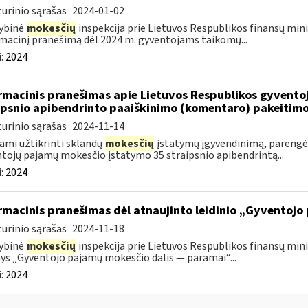
urinio sąrašas
2024-01-02
ybinė
mokesčių
inspekcija prie Lietuvos Respublikos finansų mini
macinį pranešimą dėl 2024 m. gyventojams taikomų...
:
2024
rmacinis pranešimas apie Lietuvos Respublikos gyvent
ipsnio apibendrinto paaiškinimo (komentaro) pakeitim
urinio sąrašas
2024-11-14
ami užtikrinti sklandų
mokesčių
įstatymų įgyvendinimą, parengė
tojų pajamų mokesčio įstatymo 35 straipsnio apibendrintą...
:
2024
rmacinis pranešimas dėl atnaujinto leidinio „Gyventoj
urinio sąrašas
2024-11-18
ybinė
mokesčių
inspekcija prie Lietuvos Respublikos finansų minis
nys „Gyventojo pajamų mokesčio dalis — paramai“...
:
2024