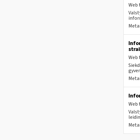
Web t
Valst
infor
Metai
Info
stra
Web t
Siekd
gyven
Metai
Info
Web t
Valst
leidi
Metai