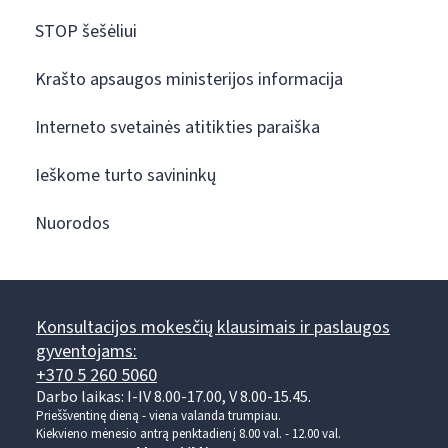
STOP šešėliui
Krašto apsaugos ministerijos informacija
Interneto svetainės atitikties paraiška
Ieškome turto savininkų
Nuorodos
Konsultacijos mokesčių klausimais ir paslaugos
gyventojams:
+370 5 260 5060
Darbo laikas: I-IV 8.00-17.00, V 8.00-15.45.
Prieššventinę dieną - viena valanda trumpiau.
Kiekvieno mėnesio antrą penktadienį 8.00 val. - 12.00 val.