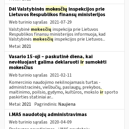
Dėl Valstybinės
mokesčių
inspekcijos prie
Lietuvos Respublikos finansų ministerijos
Web turinio sąrašas
2021-07-29
Valstybinė
mokesčių
inspekcija prie Lietuvos
Respublikos finansų ministerijos informuoja, kad
Valstybinės
mokesčių
inspekcijos prie Lietuvos...
Metai:
2021
Vasario 15-oji – paskutinė diena, kai
nevėluojant galima deklaruoti
ir
sumokėti
mokesčius
Web turinio sąrašas
2021-02-11
Komercinio naudojimo nekilnojamasis turtas -
administracinės, viešbučių, paslaugų, prekybos,
maitinimo, poilsio, gydymo, kultūros, mokslo
ir
sporto
paskirties statiniai ar...
Metai:
2021
Pagrindinis:
Naujiena
i.MAS naudotojų administravimas
Web turinio sąrašas
2020-04-09