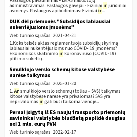
Paslaugos pavadinimas - i.MAS naudotojų
administravimas. Paslaugos gavėjai - Fiziniai
ir
juridiniai
asmenys. Paslaugos apibūdinimas: Fiziniai
ir
...
DUK dėl priemonės "Subsidijos labiausiai
nukentėjusioms įmonėms"
Web turinio sąrašas
2021-04-21
1.Koks teisės aktas reglamentuoja subsidijų skyrimą
labiausiai nukentėjusioms nuo COVID- 19 įmonėms?
Ekonomikos skatinimo
ir
koronaviruso (COVID-19)
plitimo sukeltų...
Smulkiojo verslo schemų kitose valstybėse
narėse taikymas
Web turinio sąrašas
2025-01-20
1.
Ar
smulkiojo verslo schemų (toliau – SVS) taikymas
kitose valstybėse narėse yra privalomas? SVS yra
neprivalomas
ir
gali būti taikoma vienoje...
Pernai įsigytų iš ES naujų transporto priemonių
savininkai valstybės biudžetą papildė daugiau
nei 1 mln. eurų PVM
Web turinio sąrašas
2022-02-17