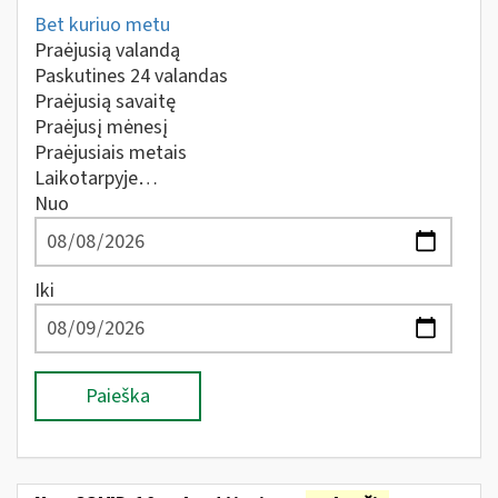
Bet kuriuo metu
Praėjusią valandą
Paskutines 24 valandas
Praėjusią savaitę
Praėjusį mėnesį
Praėjusiais metais
Laikotarpyje…
Nuo
Iki
Paieška