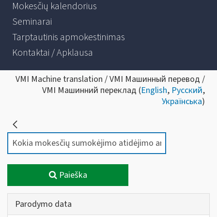
Mokesčių kalendorius
Seminarai
Tarptautinis apmokestinimas
Kontaktai / Apklausa
VMI Machine translation / VMI Машинный перевод /
VMI Машинний переклад (
English
,
Русский
,
Українська
)
Paieška
Parodymo data