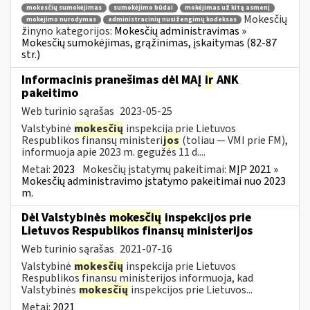
mokesčių sumokėjimas
sumokėjimo būdai
mokėjimas už kitą asmenį
Mokesčių
mokėjimo nurodymas
administracinių nusižengimų kodeksas
žinyno kategorijos:
Mokesčių administravimas »
Mokesčių sumokėjimas, grąžinimas, įskaitymas (82-87
str.)
Informacinis pranešimas dėl MAĮ
ir
ANK
pakeitimo
Web turinio sąrašas
2023-05-25
Valstybinė
mokesčių
inspekcija prie Lietuvos
Respublikos finansų ministeri
jos
(toliau — VMI prie FM),
informuoja apie 2023 m. gegužės 11 d....
Metai:
2023
Mokesčių įstatymų pakeitimai:
MĮP 2021 »
Mokesčių administravimo įstatymo pakeitimai nuo 2023
m.
Dėl Valstybinės
mokesčių
inspekcijos prie
Lietuvos Respublikos finansų ministerijos
Web turinio sąrašas
2021-07-16
Valstybinė
mokesčių
inspekcija prie Lietuvos
Respublikos finansų ministerijos informuoja, kad
Valstybinės
mokesčių
inspekcijos prie Lietuvos...
Metai:
2021