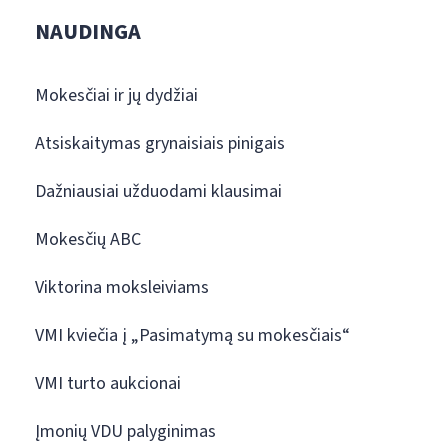
NAUDINGA
Mokesčiai ir jų dydžiai
Atsiskaitymas grynaisiais pinigais
Dažniausiai užduodami klausimai
Mokesčių ABC
Viktorina moksleiviams
VMI kviečia į „Pasimatymą su mokesčiais“
VMI turto aukcionai
Įmonių VDU palyginimas