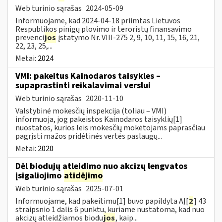
Web turinio sąrašas
2024-05-09
Informuojame, kad 2024-04-18 priimtas Lietuvos
Respublikos pinigų plovimo ir teroristų finansavimo
prevenci
jos
įstatymo Nr. VIII-275 2, 9, 10, 11, 15, 16, 21,
22, 23, 25,...
Metai:
2024
VMI: pakeitus Kainodaros taisykles –
supaprastinti reikalavimai verslui
Web turinio sąrašas
2020-11-10
Valstybinė mokesčių inspekcija (toliau – VMI)
informuoja, jog pakeistos Kainodaros taisyklių[1]
nuostatos, kurios leis mokesčių mokėtojams paprasčiau
pagrįsti mažos pridėtinės vertės paslaugų...
Metai:
2020
Dėl biodujų atleidimo nuo akcizų lengvatos
įsigaliojimo
atidėjimo
Web turinio sąrašas
2025-07-01
Informuojame, kad pakeitimu[1] buvo papildyta AĮ[
2
] 43
straipsnio 1 dalis 6 punktu, kuriame nustatoma, kad nuo
akcizų atleidžiamos biodu
jos
, kaip...