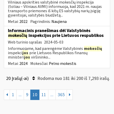
Vilniaus apskrities valstybinė mokesčių inspekcija
(toliau – Vilniaus AVMI) informuoja, kad 2021 m. naujas
transporto priemones iš kitų ES valstybių narių įsigiję
gyventojai, valstybės biudžetą...
Metai:
2022
Pagrindinis:
Naujiena
Informacinis pranešimas dėl Valstybinės
mokesčių
inspekcijos prie Lietuvos respublikos
Web turinio sąrašas
2024-05-03
Informuojame, kad parengėme Valstybinės
mokesčių
inspekci
jos
prie Lietuvos Respublikos finansų
ministeri
jos
viršininko...
Metai:
2024
Mokesčiai:
Pelno mokestis
20 Įrašų(-ai)
Rodoma nuo 181 iki 200 iš 7,293 irašų.
1
...
9
10
11
...
365