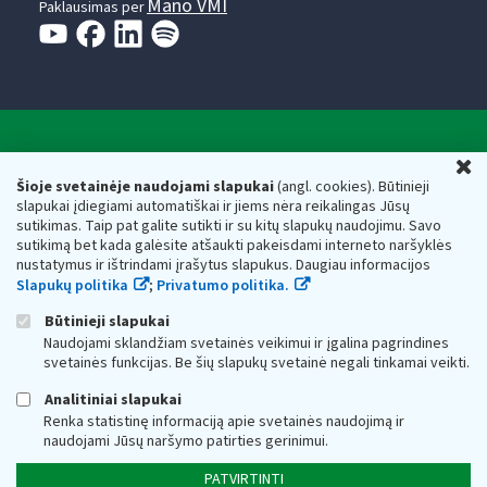
Mano VMI
Paklausimas per
Valstybinė mokesčių inspekcija prie Lietuvos
U
Respublikos finansų ministerijos
Šioje svetainėje naudojami slapukai
(angl. cookies). Būtinieji
slapukai įdiegiami automatiškai ir jiems nėra reikalingas Jūsų
Biudžetinė įstaiga. Juridinio asmens kodas — 188659752,
sutikimas. Taip pat galite sutikti ir su kitų slapukų naudojimu. Savo
adresas: Vasario 16-osios g. 14, 01107 Vilnius, Lietuva, el.paštas:
sutikimą bet kada galėsite atšaukti pakeisdami interneto naršyklės
vmi@vmi.lt
, E. pristatymo dėžutės adresas 188659752
nustatymus ir ištrindami įrašytus slapukus. Daugiau informacijos
Duomenys apie Valstybinę mokesčių inspekciją prie Lietuvos
Slapukų politika
;
Privatumo politika.
Respublikos finansų ministerijos kaupiami ir saugomi Juridinių
asmenų registre
Būtinieji slapukai
Naudojami sklandžiam svetainės veikimui ir įgalina pagrindines
svetainės funkcijas. Be šių slapukų svetainė negali tinkamai veikti.
Analitiniai slapukai
Renka statistinę informaciją apie svetainės naudojimą ir
naudojami Jūsų naršymo patirties gerinimui.
PATVIRTINTI