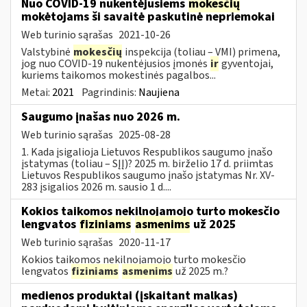
Nuo COVID-19 nukentėjusiems
mokesčių
mokėtojams ši savaitė paskutinė nepriemokai
Web turinio sąrašas
2021-10-26
Valstybinė
mokesčių
inspekcija (toliau – VMI) primena,
jog nuo COVID-19 nukentėjusios įmonės
ir
gyventojai,
kuriems taikomos mokestinės pagalbos...
Metai:
2021
Pagrindinis:
Naujiena
Saugumo įnašas nuo 2026 m.
Web turinio sąrašas
2025-08-28
1. Kada įsigalioja Lietuvos Respublikos saugumo įnašo
įstatymas (toliau – SĮĮ)? 2025 m. birželio 17 d. priimtas
Lietuvos Respublikos saugumo įnašo įstatymas Nr. XV-
283 įsigalios 2026 m. sausio 1 d....
Kokios taikomos nekilnojamojo turto mokesčio
lengvatos
fiziniams
asmenims
už 2025
Web turinio sąrašas
2020-11-17
Kokios taikomos nekilnojamojo turto mokesčio
lengvatos
fiziniams
asmenims
už 2025 m.?
medienos produktai (įskaitant malkas)