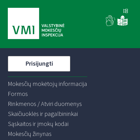
Prisijungti
Mokesčių mokėtojų informacija
Formos
Rinkmenos / Atviri duomenys
Skaičiuoklės ir pagalbininkai
Sąskaitos ir įmokų kodai
Mokesčių žinynas