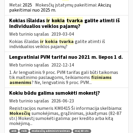
Metai:
2025
Mokesčių įstatymų pakeitimai:
Akcizų
pakeitimai nuo 2025 m.
Kokias išlaidas
ir
kokia
tvarka
galite atimti iš
individualios veiklos pajamų?
Web turinio sąrašas
2019-03-04
Kokias išlaidas
ir
kokia
tvarka
galite atimti iš
individualios veiklos pajamų?
Lengvatiniai PVM tarifai nuo 2021 m. liepos 1 d.
Web turinio sąrašas
2022-12-14
1. Ar lengvatinis 9 proc. PVM tarifas gali būti taikomas
tik maitinimo paslaugoms, teikiamoms
fiziniams
asmenims
? Ne, lengvatinis 9 proc. PVM...
Kokiu būdu galima sumokėti mokestį?
Web turinio sąrašas
2026-06-23
Registracijos numeris KM0415 Ši informacija skelbiama:
Mokesčių
sumokėjimas, grąžinimas, įskaitymas (82-87
str.) Mokestį sumokėti galima: per kredito arba kitą
mokėjimą...
ank
roik
mokesčių administravimas
maį 83 str.