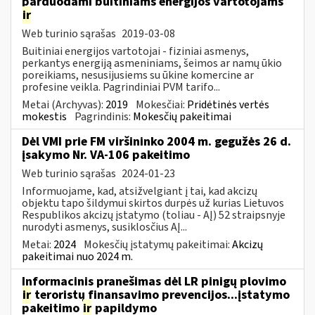
parduodami buitiniams energijos vartotojams
ir
Web turinio sąrašas
2019-03-08
Buitiniai energijos vartotojai - fiziniai asmenys,
perkantys energiją asmeniniams, šeimos ar namų ūkio
poreikiams, nesusijusiems su ūkine komercine ar
profesine veikla. Pagrindiniai PVM tarifo...
Metai (Archyvas):
2019
Mokesčiai:
Pridėtinės vertės
mokestis
Pagrindinis:
Mokesčių pakeitimai
Dėl VMI prie FM viršininko 2004 m. gegužės 26 d.
įsakymo Nr. VA-106 pakeitimo
Web turinio sąrašas
2024-01-23
Informuojame, kad, atsižvelgiant į tai, kad akcizų
objektu tapo šildymui skirtos durpės už kurias Lietuvos
Respublikos akcizų įstatymo (toliau - AĮ) 52 straipsnyje
nurodyti asmenys, susiklosčius AĮ...
Metai:
2024
Mokesčių įstatymų pakeitimai:
Akcizų
pakeitimai nuo 2024 m.
Informacinis pranešimas dėl LR pinigų plovimo
ir
teroristų finansavimo prevencijos...įstatymo
pakeitimo
ir
papildymo