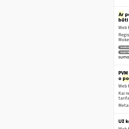
Ar
p
būti
Web t
Regis
Mokes
mokes
nepri
sumok
PVM 
o
po
Web t
Kai n
tarif
Metai
Už k