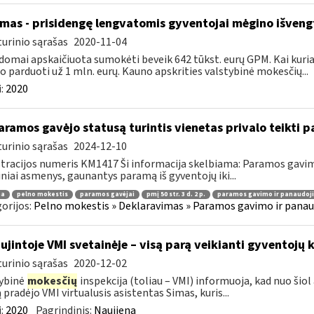
mas - prisidengę lengvatomis gyventojai mėgino išveng
urinio sąrašas
2020-11-04
domai apskaičiuota sumokėti beveik 642 tūkst. eurų GPM. Kai kuriais
 o parduoti už 1 mln. eurų. Kauno apskrities valstybinė mokesčių...
:
2020
ramos gavėjo statusą turintis vienetas privalo teikti
urinio sąrašas
2024-12-10
tracijos numeris KM1417 Ši informacija skelbiama: Paramos gav
iniai asmenys, gaunantys paramą iš gyventojų iki...
ma
pelno mokestis
paramos gavėjai
pmį 50 str. 3 d. 2 p.
paramos gavimo ir panaudoj
orijos:
Pelno mokestis » Deklaravimas » Paramos gavimo ir panau
ujintoje VMI svetainėje – visą parą veikianti gyventojų k
urinio sąrašas
2020-12-02
ybinė
mokesčių
inspekcija (toliau – VMI) informuoja, kad nuo šiol
 pradėjo VMI virtualusis asistentas Simas, kuris...
:
2020
Pagrindinis:
Naujiena