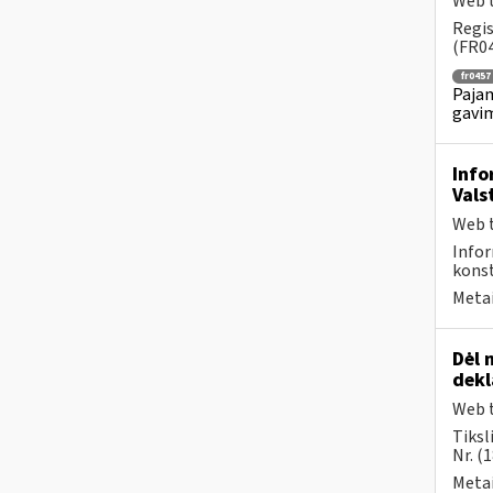
Web t
Regis
(FR04
fr0457
Pajam
gavim
Info
Vals
Web t
Infor
konst
Metai
Dėl 
dek
Web t
Tiksl
Nr. (
Metai