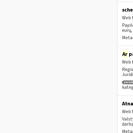
sche
Web t
Papil
eurų,
Metai
Ar
pa
Web t
Regis
Jurid
para
kateg
Atna
Web t
Valst
darbą
Metai