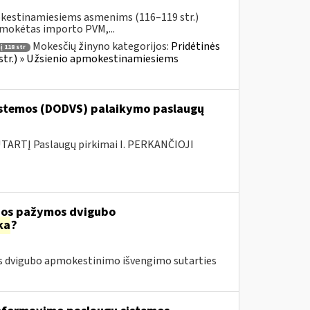
okestinamiesiems asmenims (116–119 str.)
umokėtas importo PVM,...
Mokesčių žinyno kategorijos:
Pridėtinės
 118 str
 str.) » Užsienio apmokestinamiesiems
stemos (DODVS) palaikymo paslaugų
ARTĮ Paslaugų pirkimai I. PERKANČIOJI
čios pažymos dvigubo
ka
?
os dvigubo apmokestinimo išvengimo sutarties