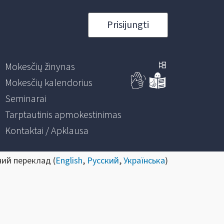
Prisijungti
Mokesčių žinynas
Mokesčių kalendorius
Seminarai
Tarptautinis apmokestinimas
Kontaktai / Apklausa
ний переклад (
English
,
Русский
,
Українська
)