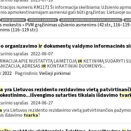
urinio sąrašas
2025-07-10
tracijos numeris KM1171 Ši informacija skelbiama: Užsienio apm
nio apmokestinamajam asmeniui gali būti grąžintas: Lietuvoje s
pvm grąžinimas
užsienio asmenims
užsienio apmokestinamiesiems asmenims
pvmį
s mokestis » PVM grąžinimas užsienio asmenims (42 str., 116–119
ims (116–119 str.)
o organizavimo
ir
dokumentų valdymo informacinės si
urinio sąrašas
2022-06-07
RMACIJA APIE NUSTATYTĄ LAIMĖTOJĄ
IR
KETINIMĄ SUDARYTI SUT
NIZACIJA, ADRESAS
IR
KONTAKTINIAI DUOMENYS:...
:
2022
Pagrindinis:
Viešieji pirkimai
ia
yra Lietuvos rezidento rezidavimo vietą patvirtinan
kestinimo...išvengimo sutarties tikslais išdavimo
tvar
urinio sąrašas
2024-06-27
a
yra Lietuvos rezidento rezidavimo vietą patvirtinančios pažym
ais išdavimo
tvarka
?