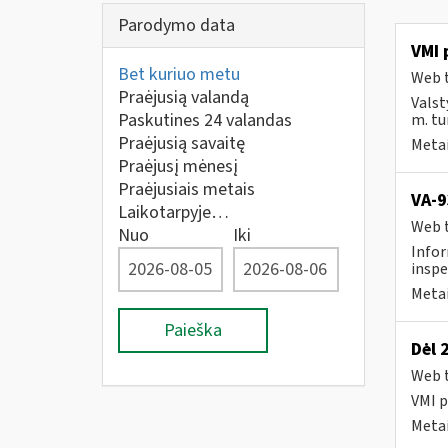
Parodymo data
VMI 
Bet kuriuo metu
Web t
Praėjusią valandą
Valst
Paskutines 24 valandas
m. tur
Praėjusią savaitę
Metai
Praėjusį mėnesį
Praėjusiais metais
VA-9
Laikotarpyje…
Web t
Nuo
Iki
Infor
inspe
Metai
Paieška
Dėl 
Web t
VMI p
Metai