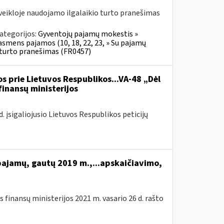
veikloje naudojamo ilgalaikio turto pranešimas
ategorijos:
Gyventojų pajamų mokestis »
 asmens pajamos (10, 18, 22, 23, » Su pajamų
o turto pranešimas (FR0457)
s prie Lietuvos Respublikos...VA-48 „Dėl
finansų ministerijos
 įsigaliojusio Lietuvos Respublikos peticijų
pajamų, gautų 2019 m.,...apskaičiavimo,
 finansų ministerijos 2021 m. vasario 26 d. rašto