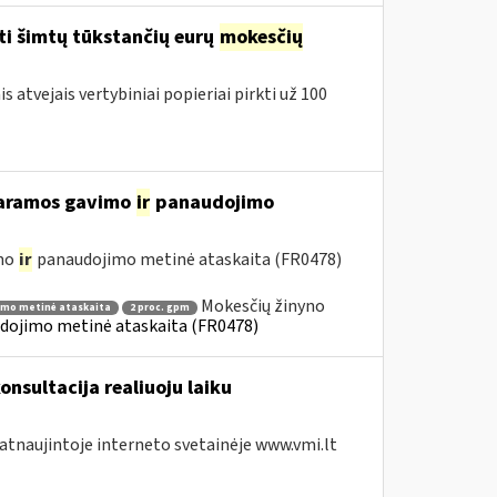
ti šimtų tūkstančių eurų
mokesčių
 atvejais vertybiniai popieriai pirkti už 100
 paramos gavimo
ir
panaudojimo
imo
ir
panaudojimo metinė ataskaita (FR0478)
Mokesčių žinyno
imo metinė ataskaita
2 proc. gpm
dojimo metinė ataskaita (FR0478)
onsultacija realiuoju laiku
 atnaujintoje interneto svetainėje www.vmi.lt