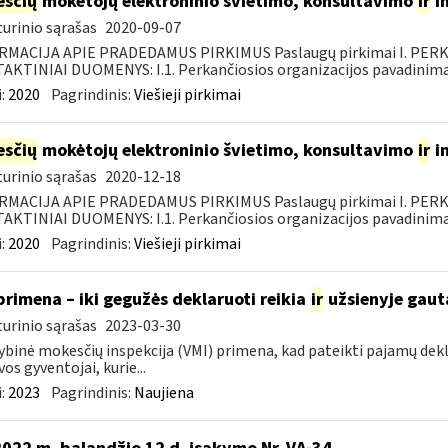
sčių
mokėtojų elektroninio švietimo, konsultavimo
ir
i
urinio sąrašas
2020-09-07
RMACIJA APIE PRADEDAMUS PIRKIMUS Paslaugų pirkimai I. PER
KTINIAI DUOMENYS: I.1. Perkančiosios organizacijos pavadinimas
:
2020
Pagrindinis:
Viešieji pirkimai
sčių
mokėtojų elektroninio švietimo, konsultavimo
ir
i
urinio sąrašas
2020-12-18
RMACIJA APIE PRADEDAMUS PIRKIMUS Paslaugų pirkimai I. PER
KTINIAI DUOMENYS: I.1. Perkančiosios organizacijos pavadinimas
:
2020
Pagrindinis:
Viešieji pirkimai
primena – iki gegužės deklaruoti reikia
ir
užsienyje gaut
urinio sąrašas
2023-03-30
ybinė mokesčių inspekcija (VMI) primena, kad pateikti pajamų dekl
vos gyventojai, kurie...
:
2023
Pagrindinis:
Naujiena