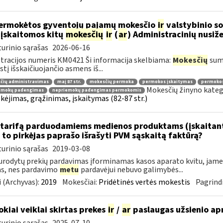
ermokėtos gyventojų pajamų mokesčio
ir
valstybinio so
 įskaitomos kitų
mokesčių
ir
(
ar
) Administracinių nusi
urinio sąrašas
2026-06-16
tracijos numeris KM0421 Ši informacija skelbiama:
Mokesčių
sumo
tį išskaičiuojančio asmens iš...
čių administravimas
maį 87 str.
mokesčių permoka
permokos įskaitymas
permoko
Mokesčių žinyno kateg
emokų padengimas
nepriemokų padengimas permokomis
ėjimas, grąžinimas, įskaitymas (82-87 str.)
tarifą parduodamiems medienos produktams (įskaitant 
to pirkėjas paprašo išrašyti PVM sąskaitą faktūrą?
urinio sąrašas
2019-03-08
urodytų prekių pardavimas įforminamas kasos aparato kvitu, jame g
as, nes pardavimo
metu
pardavėjui nebuvo galimybės...
 (Archyvas):
2019
Mokesčiai:
Pridėtinės vertės mokestis
Pagrindi
okiai veiklai skirtas prekes
ir
/
ar
paslaugas užsienio a