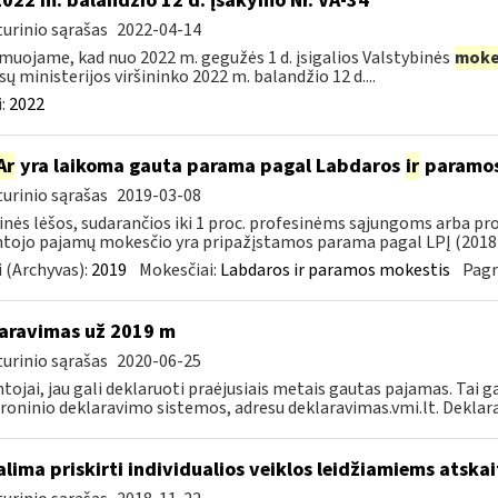
2022 m. balandžio 12 d. įsakymo Nr. VA-34
urinio sąrašas
2022-04-14
muojame, kad nuo 2022 m. gegužės 1 d. įsigalios Valstybinės
moke
sų ministerijos viršininko 2022 m. balandžio 12 d....
:
2022
Ar
yra laikoma gauta parama pagal Labdaros
ir
paramos 
urinio sąrašas
2019-03-08
inės lėšos, sudarančios iki 1 proc. profesinėms sąjungoms arba pr
tojo pajamų mokesčio yra pripažįstamos parama pagal LPĮ (2018-
 (Archyvas):
2019
Mokesčiai:
Labdaros ir paramos mokestis
Pagr
aravimas už 2019 m
urinio sąrašas
2020-06-25
tojai, jau gali deklaruoti praėjusiais metais gautas pajamas. Tai ga
roninio deklaravimo sistemos, adresu deklaravimas.vmi.lt. Deklarac
lima priskirti individualios veiklos leidžiamiems atsk