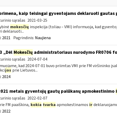
primena, kaip teisingai gyventojams deklaruoti gautas
urinio sąrašas
2021-03-25
ybinė
mokesčių
inspekcija (toliau – VMI) informuoja, kad gyvento
i deklaruoti...
:
2021
Pagrindinis:
Naujiena
3 „Dėl
Mokesčių
administratoriaus nurodymo FR0706 f
urinio sąrašas
2024-07-04
muojame, kad 2024-07-01 buvo priimtas VMI prie FM viršininko įsa
kci
jos
prie Lietuvos...
:
2024
2021 metais gyventojų gautų palūkanų apmokestinimo
urinio sąrašas
2022-02-07
rie FM paaiškina,
kokia
tvarka
apmokestinamos
ir
deklaruojamos
:
2022