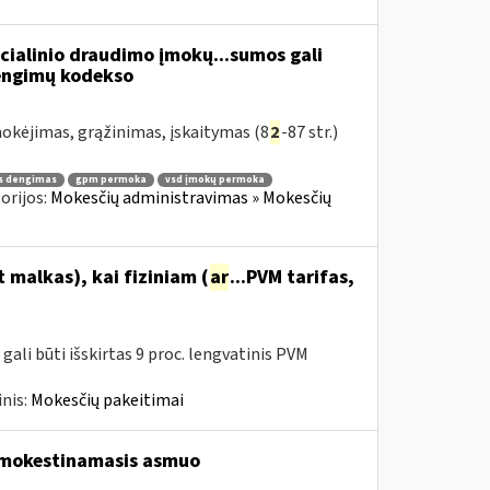
cialinio draudimo įmokų...sumos gali
žengimų kodekso
kėjimas, grąžinimas, įskaitymas (8
2
-87 str.)
s dengimas
gpm permoka
vsd įmokų permoka
orijos:
Mokesčių administravimas » Mokesčių
malkas), kai fiziniam (
ar
...PVM tarifas,
ali būti išskirtas 9 proc. lengvatinis PVM
nis:
Mokesčių pakeitimai
pmokestinamasis asmuo