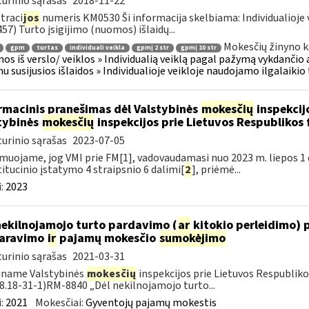
urinio sąrašas
2018-11-22
traci
jos
numeris KM0530 Ši informacija skelbiama: Individualioje 
57) Turto įsigijimo (nuomos) išlaidų...
Mokesčių žinyno k
gpm
turtas
individuali veikla
gpmį 2 str
gpmį 10 str
os iš verslo/ veiklos » Individualią veiklą pagal pažymą vykdančio
u susijusios išlaidos » Individualioje veikloje naudojamo ilgalaiki
rmacinis pranešimas dėl Valstybinės
mokesčių
inspekcijo
tybinės
mokesčių
inspekcijos prie Lietuvos Respublikos 
urinio sąrašas
2023-07-05
muojame, jog VMI prie FM[1], vadovaudamasi nuo 2023 m. liepos 1 d.
itucinio įstatymo 4 straipsnio 6 dalimi[
2
], priėmė...
:
2023
nekilnojamojo turto pardavimo (
ar
kitokio perleidimo) 
laravimo
ir
pajamų mokesčio
sumokėjimo
urinio sąrašas
2021-03-31
iname Valstybinės
mokesčių
inspekcijos prie Lietuvos Respublikos
18.18-31-1)RM-8840 „Dėl nekilnojamojo turto...
:
2021
Mokesčiai:
Gyventojų pajamų mokestis