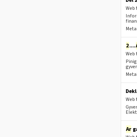
Dėl 
Web t
Infor
finan
Metai
2
....
Web t
Pinig
gyven
Metai
Dekl
Web t
Gyven
Elekt
Ar
ga