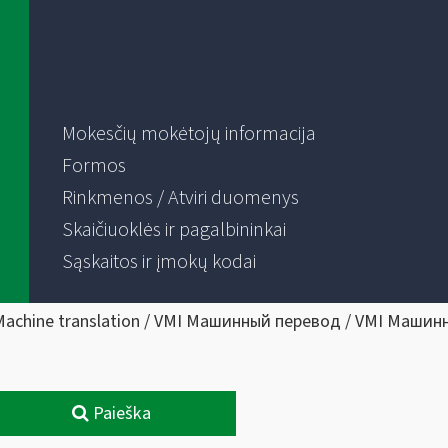
Mokesčių mokėtojų informacija
Formos
Rinkmenos / Atviri duomenys
Skaičiuoklės ir pagalbininkai
Sąskaitos ir įmokų kodai
Machine translation / VMI Машинный перевод / VMI Машин
Paieška