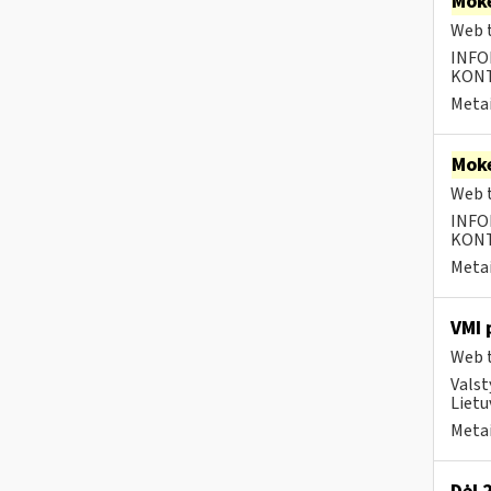
Moke
Web t
INFO
KONTA
Metai
Moke
Web t
INFO
KONTA
Metai
VMI 
Web t
Valst
Lietu
Metai