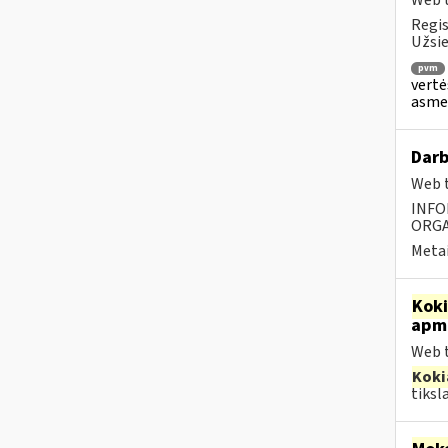
Web t
Regis
Užsie
pvm
vertė
asmen
Darb
Web t
INFO
ORGA
Metai
Kok
apmo
Web t
Koki
tiksl