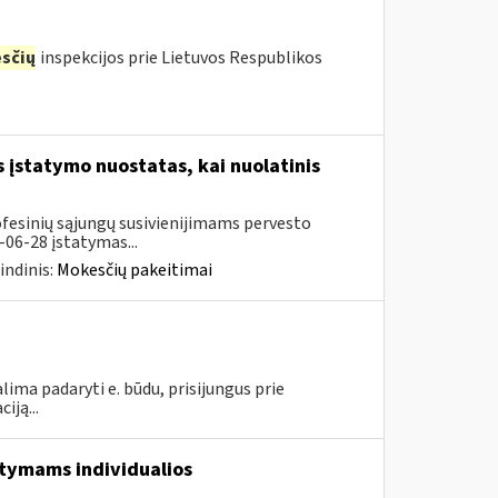
sčių
inspekcijos prie Lietuvos Respublikos
įstatymo nuostatas, kai nuolatinis
ofesinių sąjungų susivienijimams pervesto
06-28 įstatymas...
indinis:
Mokesčių pakeitimai
lima padaryti e. būdu, prisijungus prie
iją...
aitymams individualios