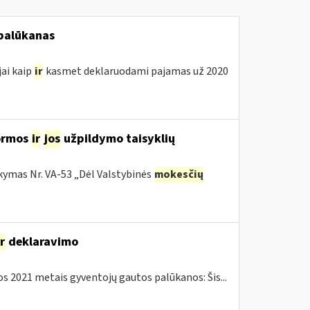
 palūkanas
jai kaip
ir
kasmet deklaruodami pajamas už 2020
ormos
ir
jos
užpildymo taisyklių
kymas Nr. VA-53 „Dėl Valstybinės
mokesčių
ir
deklaravimo
 2021 metais gyventojų gautos palūkanos: Šis...