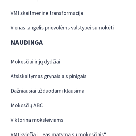
VMI skaitmeninė transformacija
Vienas langelis prievolėms valstybei sumokėti
NAUDINGA
Mokesčiai ir jų dydžiai
Atsiskaitymas grynaisiais pinigais
Dažniausiai užduodami klausimai
Mokesčių ABC
Viktorina moksleiviams
VMI kviečia į „Pasimatymą su mokesčiais“