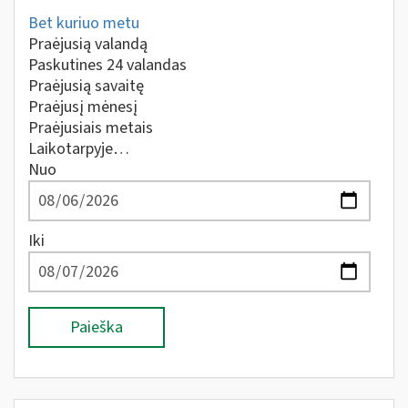
Bet kuriuo metu
Praėjusią valandą
Paskutines 24 valandas
Praėjusią savaitę
Praėjusį mėnesį
Praėjusiais metais
Laikotarpyje…
Nuo
Iki
Paieška