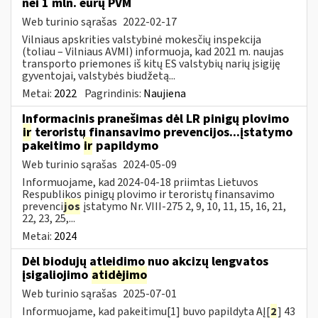
nei 1 mln. eurų PVM
Web turinio sąrašas
2022-02-17
Vilniaus apskrities valstybinė mokesčių inspekcija
(toliau – Vilniaus AVMI) informuoja, kad 2021 m. naujas
transporto priemones iš kitų ES valstybių narių įsigiję
gyventojai, valstybės biudžetą...
Metai:
2022
Pagrindinis:
Naujiena
Informacinis pranešimas dėl LR pinigų plovimo
ir
teroristų finansavimo prevencijos...įstatymo
pakeitimo
ir
papildymo
Web turinio sąrašas
2024-05-09
Informuojame, kad 2024-04-18 priimtas Lietuvos
Respublikos pinigų plovimo ir teroristų finansavimo
prevenci
jos
įstatymo Nr. VIII-275 2, 9, 10, 11, 15, 16, 21,
22, 23, 25,...
Metai:
2024
Dėl biodujų atleidimo nuo akcizų lengvatos
įsigaliojimo
atidėjimo
Web turinio sąrašas
2025-07-01
Informuojame, kad pakeitimu[1] buvo papildyta AĮ[
2
] 43