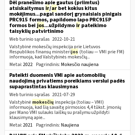
Dėl pranešimo apie gautus (priimtus)
atsiskaitymus
ir
/
ar
bet kokius kitus
mokėjimus...pagal sandorį grynaisiais pinigais
PRC915 formos, papildomo lapo PRC915P
formos bei
jos
...užpildymo
ir
pateikimo
taisyklių patvirtinimo
Web turinio sąrašas
2022-10-21
Valstybinė mokesčių inspekcija prie Lietuvos
Respublikos finansų ministeri
jos
(toliau ― VMI prie FM)
informuoja, kad Valstybinės mokesčių...
Metai:
2022
Pagrindinis:
Mokesčio naujiena
Pateikti duomenis VMI apie automobilių
naudojimą privatiems poreikiams verslui padės
supaprastintas klausimynas
Web turinio sąrašas
2021-07-29
Valstybinė
mokesčių
inspekcija (toliau – VMI)
informuoja, kad šią savaitę pirmosios 4,4 tūkst. įmonių
per Mano VMI sulauks laiškų su prašymu užpildyti
klausimyną apie...
Metai:
2021
Pagrindinis:
Naujiena