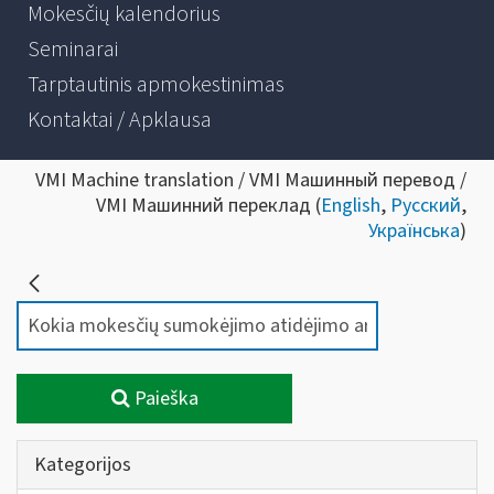
Mokesčių kalendorius
Seminarai
Tarptautinis apmokestinimas
Kontaktai / Apklausa
VMI Machine translation / VMI Машинный перевод /
VMI Машинний переклад (
English
,
Русский
,
Українська
)
Paieška
Kategorijos