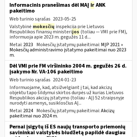
Informacinis pranešimas dėl MAĮ
ir
ANK
pakeitimo
Web turinio sąrašas
2023-05-25
Valstybinė
mokesčių
inspekcija prie Lietuvos
Respublikos finansų ministeri
jos
(toliau — VMI prie FM),
informuoja apie 2023 m. gegužės 11 d....
Metai:
2023
Mokesčių įstatymų pakeitimai:
MĮP 2021 »
Mokesčių administravimo įstatymo pakeitimai nuo 2023
m.
Dėl VMI prie FM viršininko 2004 m. gegužės 26 d.
įsakymo Nr. VA-106 pakeitimo
Web turinio sąrašas
2024-01-23
Informuojame, kad, atsižvelgiant į tai, kad akcizų
objektu tapo šildymui skirtos durpės už kurias Lietuvos
Respublikos akcizų įstatymo (toliau - AĮ) 52 straipsnyje
nurodyti asmenys, susiklosčius AĮ...
Metai:
2024
Mokesčių įstatymų pakeitimai:
Akcizų
pakeitimai nuo 2024 m.
Pernai įsigytų iš ES naujų transporto priemonių
savininkai valstybės biudžetą papildė daugiau