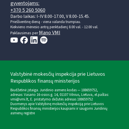
gyventojams:
+370 5 260 5060
Darbo laikas: I-IV 8.00-17.00, V 8.00-15.45.
Prieššventinę dieną - viena valanda trumpiau.
Kiekvieno mėnesio antrą penktadienį 8.00 val. - 12.00 val.
Mano VMI
Paklausimas per
Valstybinė mokesčių inspekcija prie Lietuvos
Respublikos finansų ministerijos
Biudžetinė įstaiga. Juridinio asmens kodas — 188659752,
adresas: Vasario 16-osios g. 14, 01107 Vilnius, Lietuva, el.paštas:
vmi@vmi.lt
, E. pristatymo dėžutės adresas 188659752
Duomenys apie Valstybinę mokesčių inspekciją prie Lietuvos
Respublikos finansų ministerijos kaupiami ir saugomi Juridinių
asmenų registre