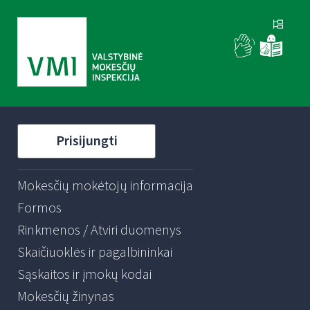
Prisijungti
Mokesčių mokėtojų informacija
Formos
Rinkmenos / Atviri duomenys
Skaičiuoklės ir pagalbininkai
Sąskaitos ir įmokų kodai
Mokesčių žinynas