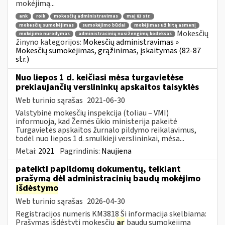
mokėjimą...
ank
roik
mokesčių administravimas
maį 83 str.
mokesčių sumokėjimas
sumokėjimo būdai
mokėjimas už kitą asmenį
Mokesčių
mokėjimo nurodymas
administracinių nusižengimų kodeksas
žinyno kategorijos:
Mokesčių administravimas »
Mokesčių sumokėjimas, grąžinimas, įskaitymas (82-87
str.)
Nuo liepos 1 d. keičiasi mėsa turgavietėse
prekiaujančių verslininkų apskaitos taisyklės
Web turinio sąrašas
2021-06-30
Valstybinė mokesčių inspekcija (toliau – VMI)
informuoja, kad Žemės ūkio ministerija pakeitė
Turgavietės apskaitos žurnalo pildymo reikalavimus,
todėl nuo liepos 1 d. smulkieji verslininkai, mėsa...
Metai:
2021
Pagrindinis:
Naujiena
pateikti papildomų dokumentų, teikiant
prašymą dėl administracinių baudų mokėjimo
išdėstymo
Web turinio sąrašas
2026-04-30
Registracijos numeris KM3818 Ši informacija skelbiama:
Prašymas išdėstyti mokesčių
ar
baudų sumokėjimą