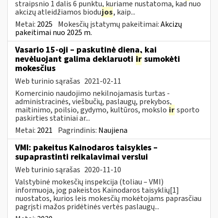
straipsnio 1 dalis 6 punktu, kuriame nustatoma, kad nuo
akcizų atleidžiamos biodu
jos
, kaip...
Metai:
2025
Mokesčių įstatymų pakeitimai:
Akcizų
pakeitimai nuo 2025 m.
Vasario 15-oji – paskutinė diena, kai
nevėluojant galima deklaruoti
ir
sumokėti
mokesčius
Web turinio sąrašas
2021-02-11
Komercinio naudojimo nekilnojamasis turtas -
administracinės, viešbučių, paslaugų, prekybos,
maitinimo, poilsio, gydymo, kultūros, mokslo
ir
sporto
paskirties statiniai ar...
Metai:
2021
Pagrindinis:
Naujiena
VMI: pakeitus Kainodaros taisykles –
supaprastinti reikalavimai verslui
Web turinio sąrašas
2020-11-10
Valstybinė mokesčių inspekcija (toliau – VMI)
informuoja, jog pakeistos Kainodaros taisyklių[1]
nuostatos, kurios leis mokesčių mokėtojams paprasčiau
pagrįsti mažos pridėtinės vertės paslaugų...