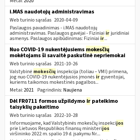
Metai:
2020
i.MAS naudotojų administravimas
Web turinio sąrašas
2020-04-09
Paslaugos pavadinimas - i.MAS naudotojų
administravimas. Paslaugos gavėjai - Fiziniai
ir
juridiniai
asmenys. Paslaugos apibūdinimas: Fiziniai
ir
...
Nuo COVID-19 nukentėjusiems
mokesčių
mokėtojams ši savaitė paskutinė nepriemokai
Web turinio sąrašas
2021-10-26
Valstybinė
mokesčių
inspekcija (toliau – VMI) primena,
jog nuo COVID-19 nukentėjusios įmonės
ir
gyventojai,
kuriems taikomos mokestinės pagalbos...
Metai:
2021
Pagrindinis:
Naujiena
Dėl FR0711 formos užpildymo
ir
pateikimo
taisyklių pakeitimo
Web turinio sąrašas
2022-10-28
Informuojame, kad Valstybinės mokesčių inspekci
jos
prie Lietuvos Respublikos finansų ministeri
jos
viršininko 2022 m. spalio 19 d. įsakymu Nr....