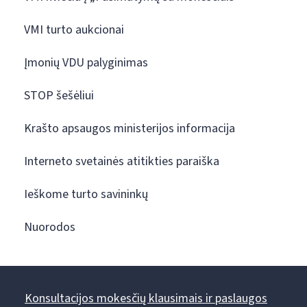
VMI turto aukcionai
Įmonių VDU palyginimas
STOP šešėliui
Krašto apsaugos ministerijos informacija
Interneto svetainės atitikties paraiška
Ieškome turto savininkų
Nuorodos
Konsultacijos mokesčių klausimais ir paslaugos