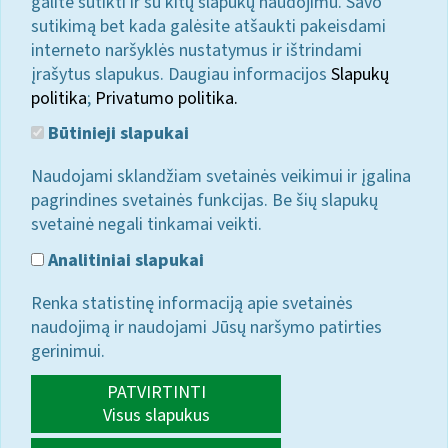
galite sutikti ir su kitų slapukų naudojimu. Savo
sutikimą bet kada galėsite atšaukti pakeisdami
interneto naršyklės nustatymus ir ištrindami
įrašytus slapukus. Daugiau informacijos
Slapukų
politika
;
Privatumo politika.
Būtinieji slapukai
Naudojami sklandžiam svetainės veikimui ir įgalina
pagrindines svetainės funkcijas. Be šių slapukų
svetainė negali tinkamai veikti.
Analitiniai slapukai
Renka statistinę informaciją apie svetainės
naudojimą ir naudojami Jūsų naršymo patirties
gerinimui.
PATVIRTINTI
Visus slapukus