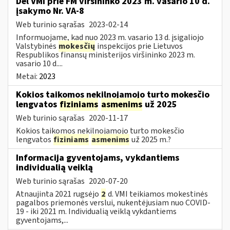
Dėl VMI prie FM viršininko 2023 m. vasario 10 d.
įsakymo Nr. VA-8
Web turinio sąrašas
2023-02-14
Informuojame, kad nuo 2023 m. vasario 13 d. įsigaliojo
Valstybinės
mokesčių
inspekcijos prie Lietuvos
Respublikos finansų ministerijos viršininko 2023 m.
vasario 10 d....
Metai:
2023
Kokios taikomos nekilnojamojo turto mokesčio
lengvatos
fiziniams
asmenims
už 2025
Web turinio sąrašas
2020-11-17
Kokios taikomos nekilnojamojo turto mokesčio
lengvatos
fiziniams
asmenims
už 2025 m.?
Informacija gyventojams, vykdantiems
individualią veiklą
Web turinio sąrašas
2020-07-20
Atnaujinta 2021 rugsėjo
2
d. VMI teikiamos mokestinės
pagalbos priemonės verslui, nukentėjusiam nuo COVID-
19 - iki 2021 m. Individualią veiklą vykdantiems
gyventojams,...