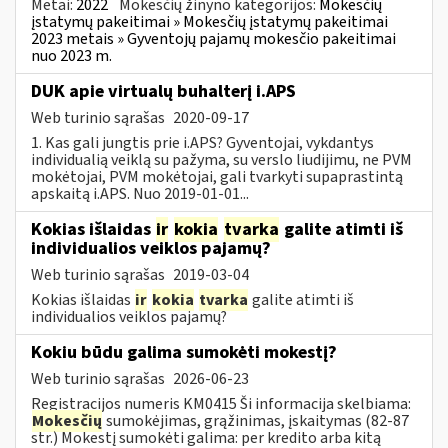
Metai:
2022
Mokesčių žinyno kategorijos:
Mokesčių
įstatymų pakeitimai » Mokesčių įstatymų pakeitimai
2023 metais » Gyventojų pajamų mokesčio pakeitimai
nuo 2023 m.
DUK apie virtualų buhalterį i.APS
Web turinio sąrašas
2020-09-17
1. Kas gali jungtis prie i.APS? Gyventojai, vykdantys
individualią veiklą su pažyma, su verslo liudijimu, ne PVM
mokėtojai, PVM mokėtojai, gali tvarkyti supaprastintą
apskaitą i.APS. Nuo 2019-01-01...
Kokias išlaidas
ir
kokia
tvarka
galite atimti iš
individualios veiklos pajamų?
Web turinio sąrašas
2019-03-04
Kokias išlaidas
ir
kokia
tvarka
galite atimti iš
individualios veiklos pajamų?
Kokiu būdu galima sumokėti mokestį?
Web turinio sąrašas
2026-06-23
Registracijos numeris KM0415 Ši informacija skelbiama:
Mokesčių
sumokėjimas, grąžinimas, įskaitymas (82-87
str.) Mokestį sumokėti galima: per kredito arba kitą