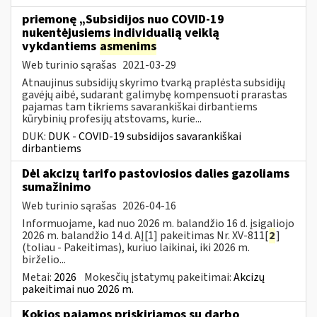
priemonę „Subsidijos nuo COVID-19
nukentėjusiems individualią veiklą
vykdantiems
asmenims
Web turinio sąrašas
2021-03-29
Atnaujinus subsidijų skyrimo tvarką praplėsta subsidijų
gavėjų aibė, sudarant galimybę kompensuoti prarastas
pajamas tam tikriems savarankiškai dirbantiems
kūrybinių profesijų atstovams, kurie...
DUK:
DUK - COVID-19 subsidijos savarankiškai
dirbantiems
Dėl akcizų tarifo pastoviosios dalies gazoliams
sumažinimo
Web turinio sąrašas
2026-04-16
Informuojame, kad nuo 2026 m. balandžio 16 d. įsigaliojo
2026 m. balandžio 14 d. AĮ[1] pakeitimas Nr. XV-811[
2
]
(toliau - Pakeitimas), kuriuo laikinai, iki 2026 m.
birželio...
Metai:
2026
Mokesčių įstatymų pakeitimai:
Akcizų
pakeitimai nuo 2026 m.
Kokios pajamos priskiriamos su darbo