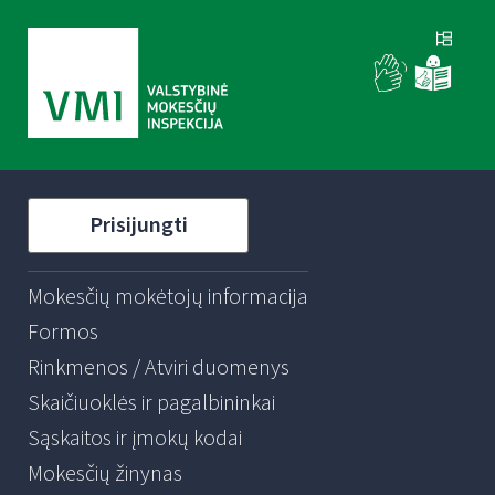
Prisijungti
Mokesčių mokėtojų informacija
Formos
Rinkmenos / Atviri duomenys
Skaičiuoklės ir pagalbininkai
Sąskaitos ir įmokų kodai
Mokesčių žinynas