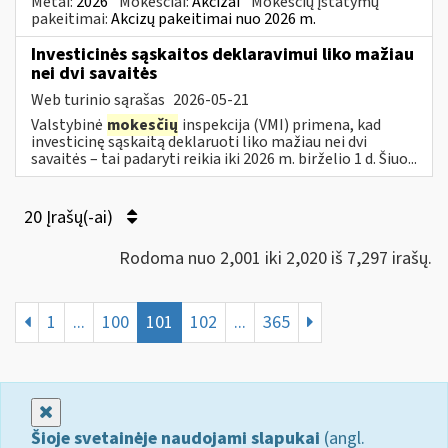
Metai:
2026
Mokesčiai:
Akcizai
Mokesčių įstatymų
pakeitimai:
Akcizų pakeitimai nuo 2026 m.
Investicinės sąskaitos deklaravimui liko mažiau
nei dvi savaitės
Web turinio sąrašas
2026-05-21
Valstybinė
mokesčių
inspekcija (VMI) primena, kad
investicinę sąskaitą deklaruoti liko mažiau nei dvi
savaitės – tai padaryti reikia iki 2026 m. birželio 1 d. Šiuo...
20 Įrašų(-ai)
Rodoma nuo 2,001 iki 2,020 iš 7,297 irašų.
1
...
100
101
102
...
365
Uždaryti
Šioje svetainėje naudojami slapukai
(angl.