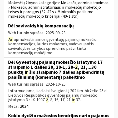
Mokesčių žinyno kategorijos:
Mokesčių administravimas
» Mokesčių administratoriaus ir mokesčių mokėtojo
teisės ir pareigos (32-42 s » Minimalūs patikimo
mokesčių mokėtojo kriterijai (40-1 str.)
Dėl savivaldybių kompensacijų
Web turinio sąrašas
2025-09-23
Ar
apmokestinamos gyventojų pajamų mokesčiu
kompensacijos, kurios mokamos, vadovaujantis
savivaldybės tarybos sprendimu patvirtinta
kompensacijų mokėjimo...
Dėl Gyventojų pajamų mokesčio įstatymo 17
straipsnio 1 dalies 20, 20-1, 20-
2
, 21,...30
punktų
ir
šio straipsnio 7 dalies apibendrintų
paaiškinimų (komentarų) pakeitimo
Web turinio sąrašas
2024-10-25
Informuojame, kad atsižvelgiant į 2024 m. birželio 25 d.
Lietuvos Respublikos gyventojų pajamų mokesčio
įstatymo Nr. IX-1007
2
, 8, 16, 17, 21
ir
37...
Metai:
2024
Kokio dydžio mažosios bendrijos nario pajamos