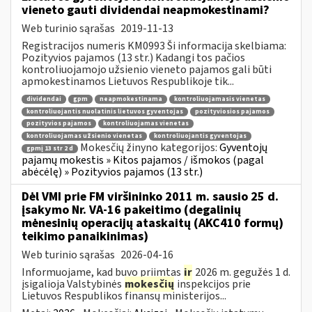
vieneto gauti dividendai neapmokestinami?
Web turinio sąrašas
2019-11-13
Registracijos numeris KM0993 Ši informacija skelbiama:
Pozityvios pajamos (13 str.) Kadangi tos pačios
kontroliuojamojo užsienio vieneto pajamos gali būti
apmokestinamos Lietuvos Respublikoje tik...
dividendai
gpm
neapmokestinama
kontroliuojamasis vienetas
kontroliuojantis nuolatinis lietuvos gyventojas
pozityviosios pajamos
pozityvios pajamos
kontroliuojamas vienetas
kontroliuojamas užsienio vienetas
kontroliuojantis gyventojas
Mokesčių žinyno kategorijos:
Gyventojų
gpmį 13 str 2 d
pajamų mokestis » Kitos pajamos / išmokos (pagal
abėcėlę) » Pozityvios pajamos (13 str.)
Dėl VMI prie FM viršininko 2011 m. sausio 25 d.
įsakymo Nr. VA-16 pakeitimo (degalinių
mėnesinių operacijų ataskaitų (AKC410 formų)
teikimo panaikinimas)
Web turinio sąrašas
2026-04-16
Informuojame, kad buvo priimtas
ir
2026 m. gegužės 1 d.
įsigalioja Valstybinės
mokesčių
inspekcijos prie
Lietuvos Respublikos finansų ministerijos...