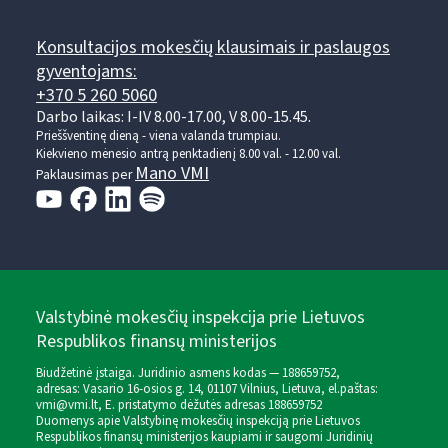
Konsultacijos mokesčių klausimais ir paslaugos
gyventojams:
+370 5 260 5060
Darbo laikas: I-IV 8.00-17.00, V 8.00-15.45.
Prieššventinę dieną - viena valanda trumpiau.
Kiekvieno mėnesio antrą penktadienį 8.00 val. - 12.00 val.
Mano VMI
Paklausimas per
Valstybinė mokesčių inspekcija prie Lietuvos
Respublikos finansų ministerijos
Biudžetinė įstaiga. Juridinio asmens kodas — 188659752,
adresas: Vasario 16-osios g. 14, 01107 Vilnius, Lietuva, el.paštas:
vmi@vmi.lt
, E. pristatymo dėžutės adresas 188659752
Duomenys apie Valstybinę mokesčių inspekciją prie Lietuvos
Respublikos finansų ministerijos kaupiami ir saugomi Juridinių