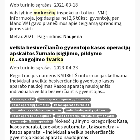
Web turinio sąrašas
2021-03-18
Valstybinė
mokesčių
inspekcija (toliau – VMI)
informuoja, jog daugiau nei 2,6 tūkst. gyventojų per
Mano VMI gavo pranešimus apie teigiamą sprendimą
jiems skirti...
Metai:
2021
Pagrindinis:
Naujiena
veikla besiverčiančio gyventojo kasos operacijų
apskaitos žurnalo įsigijimo, pildymo
ir
...saugojimo
tvarka
Web turinio sąrašas
2023-04-23
Registracijos numeris KM1861 Ši informacija skelbiama:
Individualia veikla besiverčiančio gyventojo kasos
aparato naudojimas Kasos aparatą naudojantis
individualia veikla besiverčiantis gyventojas...
kasos aparatai
kasos aparato operacijų žurnalas
kasos operacijų žurnalas
kasos aparato žurnalas
individualia veikla besiverčiančio
individualią veiklą vykdančio
kasos aparato naudojimas
kasos operacijų žurnalo pildymo tvarka
Mokesčių žinyno kategorijos:
Kasa,
gyventojo išlaidų apskaita
kasos aparatai, prekybos automatai, taksometrai »
Kasos aparatai » Individualia veikla besiverčiančio
gyventojo kasos aparato naudojimas