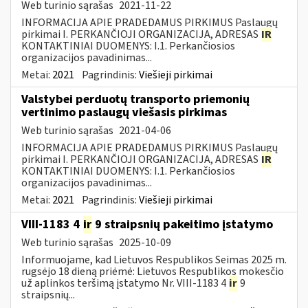
Web turinio sąrašas
2021-11-22
INFORMACIJA APIE PRADEDAMUS PIRKIMUS Paslaugų
pirkimai I. PERKANČIOJI ORGANIZACIJA, ADRESAS
IR
KONTAKTINIAI DUOMENYS: I.1. Perkančiosios
organizacijos pavadinimas...
Metai:
2021
Pagrindinis:
Viešieji pirkimai
Valstybei perduotų transporto priemonių
vertinimo paslaugų viešasis pirkimas
Web turinio sąrašas
2021-04-06
INFORMACIJA APIE PRADEDAMUS PIRKIMUS Paslaugų
pirkimai I. PERKANČIOJI ORGANIZACIJA, ADRESAS
IR
KONTAKTINIAI DUOMENYS: I.1. Perkančiosios
organizacijos pavadinimas...
Metai:
2021
Pagrindinis:
Viešieji pirkimai
VIII-1183 4
ir
9 straipsnių pakeitimo įstatymo
Web turinio sąrašas
2025-10-09
Informuojame, kad Lietuvos Respublikos Seimas 2025 m.
rugsėjo 18 dieną priėmė: Lietuvos Respublikos mokesčio
už aplinkos teršimą įstatymo Nr. VIII-1183 4
ir
9
straipsnių...