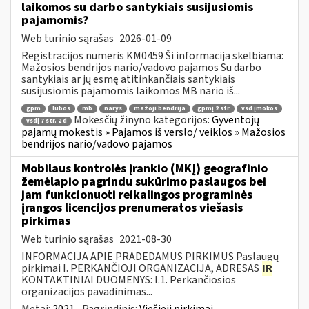
laikomos su darbo santykiais susijusiomis
pajamomis?
Web turinio sąrašas
2026-01-09
Registracijos numeris KM0459 Ši informacija skelbiama:
Mažosios bendrijos nario/vadovo pajamos Su darbo
santykiais ar jų esmę atitinkančiais santykiais
susijusiomis pajamomis laikomos MB nario iš...
gpm
lubos
mb
narys
mažoji bendrija
gpmį 2 str
vsd įmokos
Mokesčių žinyno kategorijos:
Gyventojų
vsdį 7 str. 2 d
pajamų mokestis » Pajamos iš verslo/ veiklos » Mažosios
bendrijos nario/vadovo pajamos
Mobilaus kontrolės įrankio (MKĮ) geografinio
žemėlapio pagrindu sukūrimo paslaugos bei
jam funkcionuoti reikalingos programinės
įrangos licencijos prenumeratos viešasis
pirkimas
Web turinio sąrašas
2021-08-30
INFORMACIJA APIE PRADEDAMUS PIRKIMUS Paslaugų
pirkimai I. PERKANČIOJI ORGANIZACIJA, ADRESAS
IR
KONTAKTINIAI DUOMENYS: I.1. Perkančiosios
organizacijos pavadinimas...
Metai:
2021
Pagrindinis:
Viešieji pirkimai