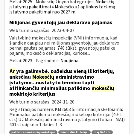
Metai:
2025
Mokesčių žinyno kategorijos:
Mokesčių
įstatymų pakeitimai » Mokesčio už aplinkos teršimą
įstatymo pakeitimai nuo 2027 m.
Milijonas gyventojų jau deklaravo pajamas
Web turinio sąrašas
2023-04-07
Valstybinė mokesčių inspekcija (VMI) informuoja, kad
šiandien daugiau nei milijonas gyventojų jau deklaravo
pernai gautas pajamas: 748 tūkst. gyventojų pateikė
pajamų mokesčio deklaracijas, kuriose...
Metai:
2023
Pagrindinis:
Naujiena
Ar
yra galimybė, pažeidus vieną iš kriterijų,
anksčiau
Mokesčių
administravimo
įstatymo...nustatyto termino tapti
atitinkančiu minimalius patikimo
mokesčių
mokėtojo kriterijus
Web turinio sąrašas
2024-11-20
Registracijos numeris KM2603 Ši informacija skelbiama:
Minimalūs patikimo mokesčių mokėtojo kriterijai (40-1
str.) Už Mokesčių administravimo įstatymo (toliau - MAĮ)
401 straipsnio 1 dalies 1-3...
patikimas mokesčių mokėtojas
minimalūs kriterijai
maį 40-1 str.