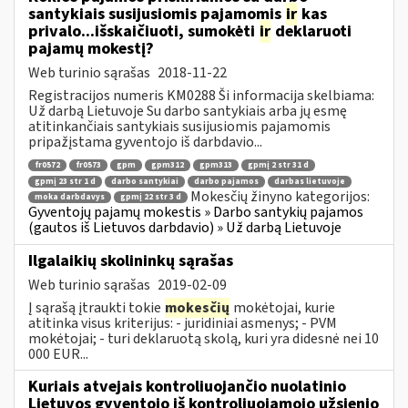
santykiais susijusiomis pajamomis
ir
kas
privalo...išskaičiuoti, sumokėti
ir
deklaruoti
pajamų mokestį?
Web turinio sąrašas
2018-11-22
Registracijos numeris KM0288 Ši informacija skelbiama:
Už darbą Lietuvoje Su darbo santykiais arba jų esmę
atitinkančiais santykiais susijusiomis pajamomis
pripažįstama gyventojo iš darbdavio...
fr0572
fr0573
gpm
gpm312
gpm313
gpmį 2 str 31 d
gpmį 23 str 1 d
darbo santykiai
darbo pajamos
darbas lietuvoje
Mokesčių žinyno kategorijos:
moka darbdavys
gpmį 22 str 3 d
Gyventojų pajamų mokestis » Darbo santykių pajamos
(gautos iš Lietuvos darbdavio) » Už darbą Lietuvoje
Ilgalaikių skolininkų sąrašas
Web turinio sąrašas
2019-02-09
Į sąrašą įtraukti tokie
mokesčių
mokėtojai, kurie
atitinka visus kriterijus: - juridiniai asmenys; - PVM
mokėtojai; - turi deklaruotą skolą, kuri yra didesnė nei 10
000 EUR...
Kuriais atvejais kontroliuojančio nuolatinio
Lietuvos gyventojo iš kontroliuojamojo užsienio