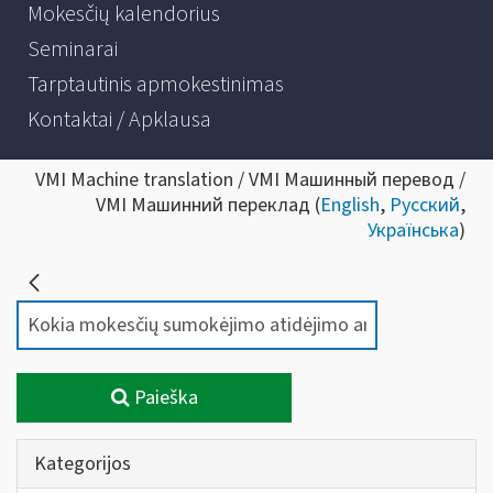
Mokesčių kalendorius
Seminarai
Tarptautinis apmokestinimas
Kontaktai / Apklausa
VMI Machine translation / VMI Машинный перевод /
VMI Машинний переклад (
English
,
Русский
,
Українська
)
Paieška
Kategorijos